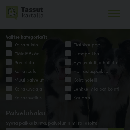
Valitse kategoria(t)
Koirapuisto
Eläinkauppa
Eläinlääkäri
Uimapaikka
Ravintola
Hyvinvointi ja hoitolat
Koirakoulu
Harrastuspaikka
Muut palvelut
Koirahotelli
Koirakuvaaja
Lenkkeily ja patikointi
Koirasovellus
Kauppa
Palveluhaku
Syötä paikkakunta, palvelun nimi tai osoite