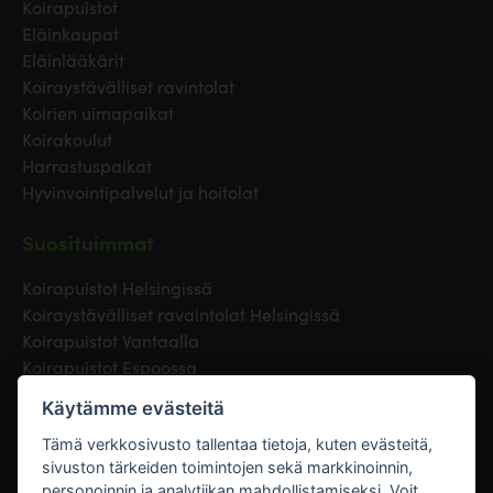
Koirapuistot
Eläinkaupat
Eläinlääkärit
Koiraystävälliset ravintolat
Koirien uimapaikat
Koirakoulut
Harrastuspaikat
Hyvinvointipalvelut ja hoitolat
Suosituimmat
Koirapuistot Helsingissä
Koiraystävälliset ravaintolat Helsingissä
Koirapuistot Vantaalla
Koirapuistot Espoossa
Koirapuistot Turussa
Käytämme evästeitä
Eläinlääkäri Helsingissä
Koirapuistot Tampereella
Tämä verkkosivusto tallentaa tietoja, kuten evästeitä,
sivuston tärkeiden toimintojen sekä markkinoinnin,
personoinnin ja analytiikan mahdollistamiseksi. Voit