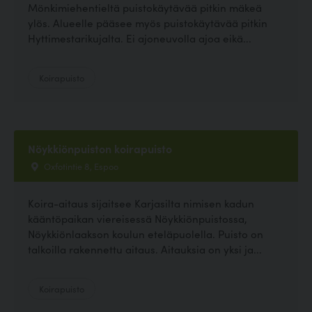
Mönkimiehentieltä puistokäytävää pitkin mäkeä
ylös. Alueelle pääsee myös puistokäytävää pitkin
Hyttimestarikujalta. Ei ajoneuvolla ajoa eikä...
Koirapuisto
Nöykkiönpuiston koirapuisto
Oxfotintie 8, Espoo
Koira-aitaus sijaitsee Karjasilta nimisen kadun
kääntöpaikan viereisessä Nöykkiönpuistossa,
Nöykkiönlaakson koulun eteläpuolella. Puisto on
talkoilla rakennettu aitaus. Aitauksia on yksi ja...
Koirapuisto