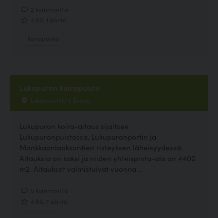
2 kommenttia
4.00, 1 ääntä
Koirapuisto
Lukupuron koirapuisto
Lukupurontie 1, Espoo
Lukupuron koira-aitaus sijaitsee
Lukupuronpuistossa, Lukupuronportin ja
Mankkaanlaaksontien risteyksen läheisyydessä.
Aitauksia on kaksi ja niiden yhteispinta-ala on 4400
m2. Aitaukset valmistuivat vuonna...
5 kommenttia
4.86, 7 ääntä