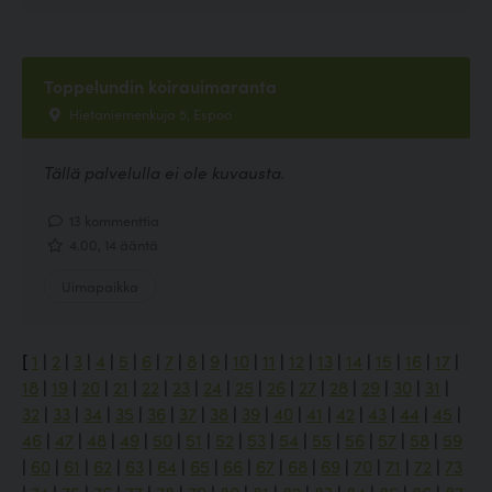
Toppelundin koirauimaranta
Hietaniemenkuja 5, Espoo
Tällä palvelulla ei ole kuvausta.
13 kommenttia
4.00, 14 ääntä
Uimapaikka
[
1
|
2
|
3
|
4
|
5
|
6
|
7
|
8
|
9
|
10
|
11
|
12
|
13
|
14
|
15
|
16
|
17
|
18
|
19
|
20
|
21
|
22
|
23
|
24
|
25
|
26
|
27
|
28
|
29
|
30
|
31
|
32
|
33
|
34
|
35
|
36
|
37
|
38
|
39
|
40
|
41
|
42
|
43
|
44
|
45
|
46
|
47
|
48
|
49
|
50
|
51
|
52
|
53
|
54
|
55
|
56
|
57
|
58
|
59
|
60
|
61
|
62
|
63
|
64
|
65
|
66
|
67
|
68
|
69
|
70
|
71
|
72
|
73