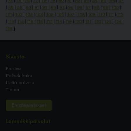
|
74
|
75
|
76
|
77
|
78
|
79
|
80
|
81
|
82
|
83
|
84
|
85
|
86
|
87
|
88
|
89
|
90
|
91
|
92
|
93
|
94
|
95
|
96
|
97
|
98
|
99
|
100
|
101
|
102
|
103
|
104
|
105
|
106
|
107
|
108
|
109
|
110
|
111
|
112
|
113
|
114
|
115
|
116
|
117
|
118
|
119
|
120
|
121
|
122
|
123
|
124
|
125
]
Sivusto
Etusivu
Palveluhaku
Lisää palvelu
Tietoa
Evästeasetukset
Lemmikkipalvelut