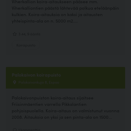
Viherkallion koira-aitaukseen pääsee mm.
Viherkalliontien päästä lähtevää polkua eteläänpäin
kulkien. Koira-aitauksia on kaksi ja aitausten
yhteispinta-ala on n. 5000 m2....
3.44, 9 ääntä
Koirapuisto
Palokaivon koirapuisto
Palokaivonkuja 8, Espoo
Palokaivonpuiston koira-aitaus sijaitsee
Friisinmäentien varrella Pikkalantien
pohjoispuolella. Koira-aitaus on valmistunut vuonna
2008. Aitauksia on yksi ja sen pinta-ala on 1500...
1 kommenttia