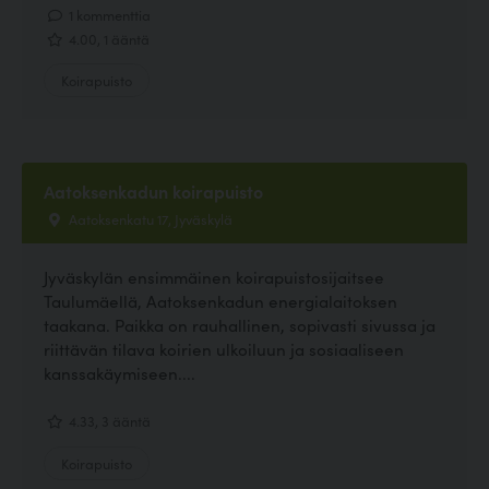
1 kommenttia
4.00, 1 ääntä
Koirapuisto
Aatoksenkadun koirapuisto
Aatoksenkatu 17, Jyväskylä
Jyväskylän ensimmäinen koirapuistosijaitsee
Taulumäellä, Aatoksenkadun energialaitoksen
taakana. Paikka on rauhallinen, sopivasti sivussa ja
riittävän tilava koirien ulkoiluun ja sosiaaliseen
kanssakäymiseen....
4.33, 3 ääntä
Koirapuisto