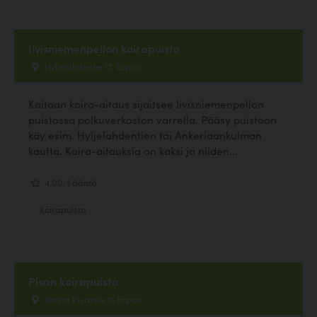
Iivisniemenpellon koirapuisto
Hyljelahdentie 17, Espoo
Kaitaan koira-aitaus sijaitsee Iivisniemenpellon
puistossa polkuverkoston varrella. Pääsy puistoon
käy esim. Hyljelahdentien tai Ankeriaankulman
kautta. Koira-aitauksia on kaksi ja niiden...
4.00, 1 ääntä
Koirapuisto
Pisan koirapuisto
Vanha Pisantie 11, Espoo