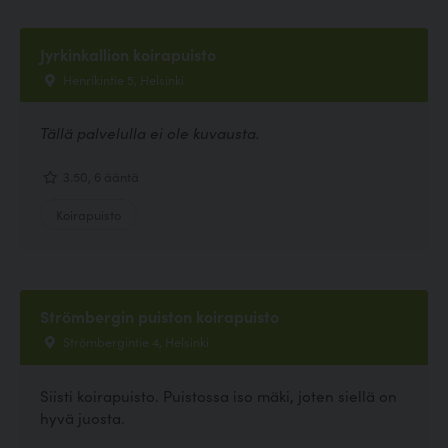
Jyrkinkallion koirapuisto
Henrikintie 5, Helsinki
Tällä palvelulla ei ole kuvausta.
3.50, 6 ääntä
Koirapuisto
Strömbergin puiston koirapuisto
Strömbergintie 4, Helsinki
Siisti koirapuisto. Puistossa iso mäki, joten siellä on
hyvä juosta.