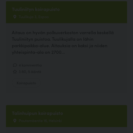
Tuuliniityn koirapuisto
Tuulikuja 3, Espoo
Aitaus on hyvän polkuverkoston varrella keskellä
Tuuliniityn puistoa. Tuulikujalla on lähin
parkkipaikka-alue. Aitauksia on kaksi ja niiden
yhteispinta-ala on 2700...
4 kommenttia
3.60, 5 ääntä
Koirapuisto
Talinhuipun koirapuisto
Poutamäentie 16, Helsinki