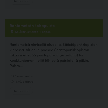
Koirapuisto
Rantametsän koirapuisto
Koukkuniementie 4, Espoo
Rantametsä nimisellä alueella, Säästöpankkiopiston
vieressä. Alueelle pääsee Säästöpankkiopiston
takaa menevää puistopolkua (ei autolla) tai
Koukkuniemen tieltä lähteviä puistoteitä pitkin.
Puisto...
1 kommenttia
4.40, 5 ääntä
Koirapuisto