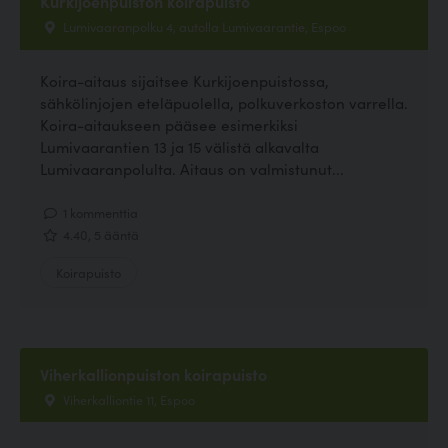
Kurkijoenpuiston koirapuisto
Lumivaaranpolku 4, autolla Lumivaarantie, Espoo
Koira-aitaus sijaitsee Kurkijoenpuistossa,
sähkölinjojen eteläpuolella, polkuverkoston varrella.
Koira-aitaukseen pääsee esimerkiksi
Lumivaarantien 13 ja 15 välistä alkavalta
Lumivaaranpolulta. Aitaus on valmistunut...
1 kommenttia
4.40, 5 ääntä
Koirapuisto
Viherkallionpuiston koirapuisto
Viherkalliontie 11, Espoo