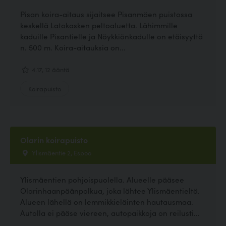
Pisan koira-aitaus sijaitsee Pisanmäen puistossa
keskellä Latokasken peltoaluetta. Lähimmille
kaduille Pisantielle ja Nöykkiönkadulle on etäisyyttä
n. 500 m. Koira-aitauksia on...
4.17, 12 ääntä
Koirapuisto
Olarin koirapuisto
Ylismäentie 2, Espoo
Ylismäentien pohjoispuolella. Alueelle pääsee
Olarinhaanpäänpolkua, joka lähtee Ylismäentieltä.
Alueen lähellä on lemmikkieläinten hautausmaa.
Autolla ei pääse viereen, autopaikkoja on reilusti...