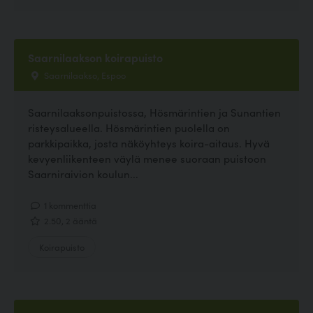
Saarnilaakson koirapuisto
Saarnilaakso, Espoo
Saarnilaaksonpuistossa, Hösmärintien ja Sunantien
risteysalueella. Hösmärintien puolella on
parkkipaikka, josta näköyhteys koira-aitaus. Hyvä
kevyenliikenteen väylä menee suoraan puistoon
Saarniraivion koulun...
1 kommenttia
2.50, 2 ääntä
Koirapuisto