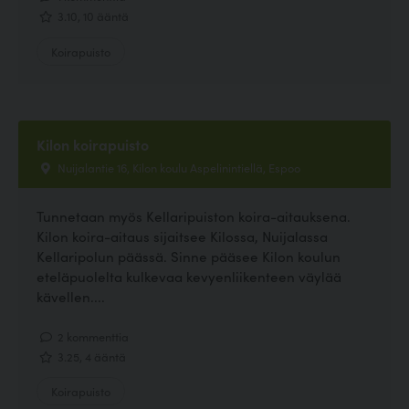
3.10, 10 ääntä
Koirapuisto
Kilon koirapuisto
Nuijalantie 16, Kilon koulu Aspelinintiellä, Espoo
Tunnetaan myös Kellaripuiston koira-aitauksena.
Kilon koira-aitaus sijaitsee Kilossa, Nuijalassa
Kellaripolun päässä. Sinne pääsee Kilon koulun
eteläpuolelta kulkevaa kevyenliikenteen väylää
kävellen....
2 kommenttia
3.25, 4 ääntä
Koirapuisto