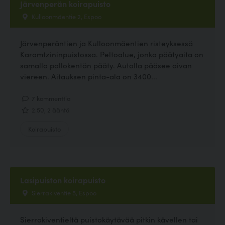
Järvenperän koirapuisto
Kulloonmäentie 2, Espoo
Järvenperäntien ja Kulloonmäentien risteyksessä
Karamtzininpuistossa. Peltoalue, jonka päätyaita on
samalla pallokentän pääty. Autolla pääsee aivan
viereen. Aitauksen pinta-ala on 3400...
7 kommenttia
2.50, 2 ääntä
Koirapuisto
Lasipuiston koirapuisto
Sierrakiventie 5, Espoo
Sierrakiventieltä puistokäytävää pitkin kävellen tai