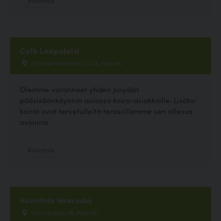
Café Lasipalatsi
Mannerheimintie 22-24, Helsinki
Olemme varanneet yhden pöydän
pääsisäänkäynnin aulassa koira-asiakkaille. Lisäksi
koirat ovat tervetulleita terassillemme sen ollessa
avoinna.
Ravintola
Ravintola Weeruska
Porvoonkatu 19, Helsinki