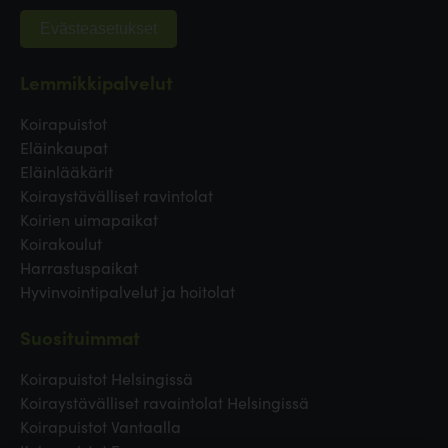
Evästeasetukset
Lemmikkipalvelut
Koirapuistot
Eläinkaupat
Eläinlääkärit
Koiraystävälliset ravintolat
Koirien uimapaikat
Koirakoulut
Harrastuspaikat
Hyvinvointipalvelut ja hoitolat
Suosituimmat
Koirapuistot Helsingissä
Koiraystävälliset ravaintolat Helsingissä
Koirapuistot Vantaalla