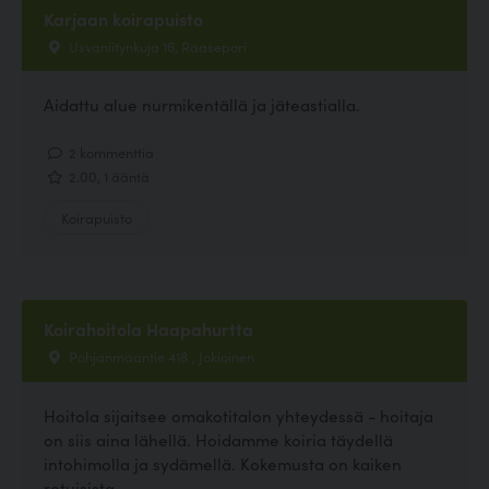
Karjaan koirapuisto
Usvaniitynkuja 16, Raasepori
Aidattu alue nurmikentällä ja jäteastialla.
2 kommenttia
2.00, 1 ääntä
Koirapuisto
Koirahoitola Haapahurtta
Pohjanmaantie 418 , Jokioinen
Hoitola sijaitsee omakotitalon yhteydessä - hoitaja
on siis aina lähellä. Hoidamme koiria täydellä
intohimolla ja sydämellä. Kokemusta on kaiken
rotuisista,...