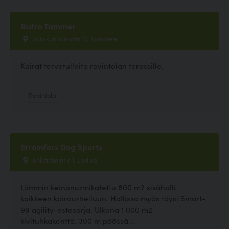
Bistro Tammer
Satakunnankatu 13, Tampere
Koirat tervetulleita ravintolan terassille.
Ravintola
Strömfors Dog Sports
Ahlströmintie 1, Loviisa
Lämmin keinonurmikatettu 800 m2 sisähalli
kaikkeen koiraurheiluun. Hallissa myös täysi Smart-
99 agility-estesarja. Ulkona 1 000 m2
kivituhkakenttä. 300 m päässä...