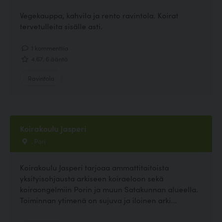
Vegekauppa, kahvila ja rento ravintola. Koirat
tervetulleita sisälle asti.
1 kommenttia
4.67, 6 ääntä
Ravintola
Koirakoulu Jasperi
, Pori
Koirakoulu Jasperi tarjoaa ammattitaitoista
yksityisohjausta arkiseen koiraeloon sekä
koiraongelmiin Porin ja muun Satakunnan alueella.
Toiminnan ytimenä on sujuva ja iloinen arki...