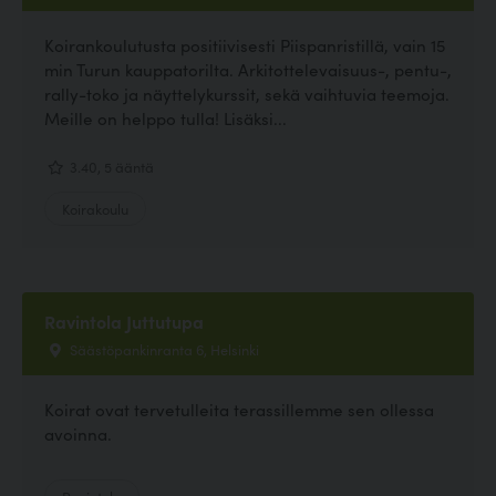
Koirankoulutusta positiivisesti Piispanristillä, vain 15
min Turun kauppatorilta. Arkitottelevaisuus-, pentu-,
rally-toko ja näyttelykurssit, sekä vaihtuvia teemoja.
Meille on helppo tulla! Lisäksi...
3.40, 5 ääntä
Koirakoulu
Ravintola Juttutupa
Säästöpankinranta 6, Helsinki
Koirat ovat tervetulleita terassillemme sen ollessa
avoinna.
Ravintola