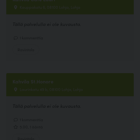
Kauppakatu 6, 08100 Lohja, Lohja
Tällä palvelulla ei ole kuvausta.
1 kommenttia
Ravintola
Kahvila St.Honore
Laurinkatu 49 b, 08100 Lohja, Lohja
Tällä palvelulla ei ole kuvausta.
1 kommenttia
5.00, 1 ääntä
Ravintola