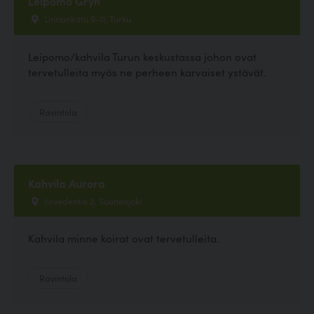
Leipomo Gryn
Linnankatu 9-11, Turku
Leipomo/kahvila Turun keskustassa johon ovat
tervetulleita myös ne perheen karvaiset ystävät.
Ravintola
Kahvila Aurora
Iisvedentie 2, Suonenjoki
Kahvila minne koirat ovat tervetulleita.
Ravintola