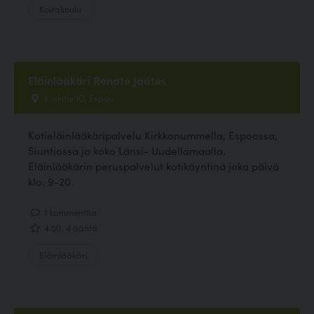
Koirakoulu
Eläinlääkäri Renate Jäätes
Kiiskitie 1D, Espoo
Kotieläinlääkäripalvelu Kirkkonummella, Espoossa,
Siuntiossa ja koko Länsi- Uudellamaalla.
Eläinlääkärin peruspalvelut kotikäyntinä joka päivä
klo. 9-20.
1 kommenttia
4.50, 4 ääntä
Eläinlääkäri