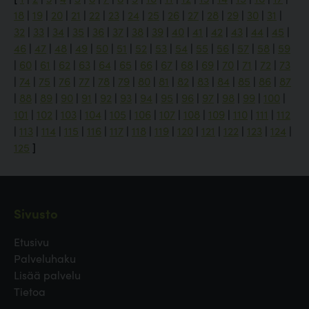
18
|
19
|
20
|
21
|
22
|
23
|
24
|
25
|
26
|
27
|
28
|
29
|
30
|
31
|
32
|
33
|
34
|
35
|
36
|
37
|
38
|
39
|
40
|
41
|
42
|
43
|
44
|
45
|
46
|
47
|
48
|
49
|
50
|
51
|
52
|
53
|
54
|
55
|
56
|
57
|
58
|
59
|
60
|
61
|
62
|
63
|
64
|
65
|
66
|
67
|
68
|
69
|
70
|
71
|
72
|
73
|
74
|
75
|
76
|
77
|
78
|
79
|
80
|
81
|
82
|
83
|
84
|
85
|
86
|
87
|
88
|
89
|
90
|
91
|
92
|
93
|
94
|
95
|
96
|
97
|
98
|
99
|
100
|
101
|
102
|
103
|
104
|
105
|
106
|
107
|
108
|
109
|
110
|
111
|
112
|
113
|
114
|
115
|
116
|
117
|
118
|
119
|
120
|
121
|
122
|
123
|
124
|
125
]
Sivusto
Etusivu
Palveluhaku
Lisää palvelu
Tietoa