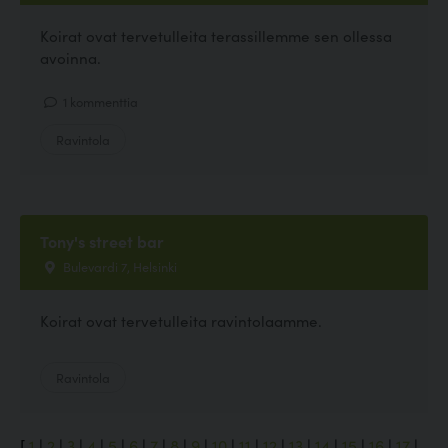
Koirat ovat tervetulleita terassillemme sen ollessa
avoinna.
1 kommenttia
Ravintola
Tony's street bar
Bulevardi 7, Helsinki
Koirat ovat tervetulleita ravintolaamme.
Ravintola
[
1
|
2
|
3
|
4
|
5
|
6
|
7
|
8
|
9
|
10
|
11
|
12
|
13
|
14
|
15
|
16
|
17
|