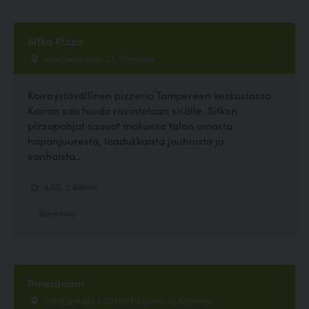
Sitko Pizza
Näsilinnankatu 22, Tampere
Koiraystävällinen pizzeria Tampereen keskustassa.
Koiran saa tuoda ravintolaan sisälle. Sitkon
pizzapohjat saavat makunsa talon omasta
hapanjuuresta, laadukkaista jauhoista ja
vanhoista...
4.00, 2 ääntä
Ravintola
Pawsiteam
Yrittäjänkatu 4 20760 Piispanristi, Kaarina