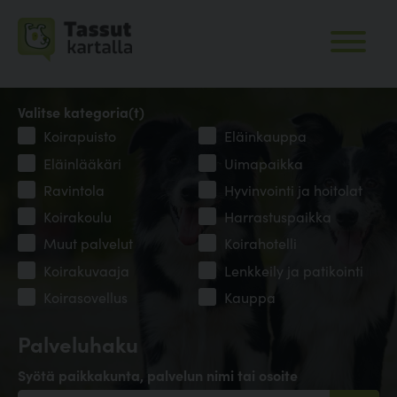
Valitse kategoria(t)
Koirapuisto
Eläinkauppa
Eläinlääkäri
Uimapaikka
Ravintola
Hyvinvointi ja hoitolat
Koirakoulu
Harrastuspaikka
Muut palvelut
Koirahotelli
Koirakuvaaja
Lenkkeily ja patikointi
Koirasovellus
Kauppa
Palveluhaku
Syötä paikkakunta, palvelun nimi tai osoite