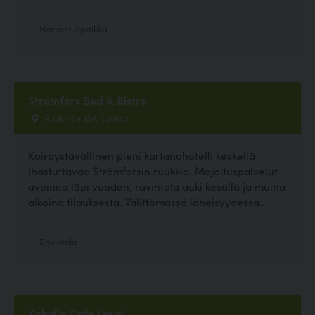
Harrastuspaikka
Strömfors Bed & Bistro
Ruukintie 10A, Loviisa
Koiraystävällinen pieni kartanohotelli keskellä
ihastuttavaa Strömforsin ruukkia. Majoituspalvelut
avoinna läpi vuoden, ravintola auki kesällä ja muina
aikoina tilauksesta. Välittömässä läheisyydessä...
Ravintola
Kahvila Cafe Lauri