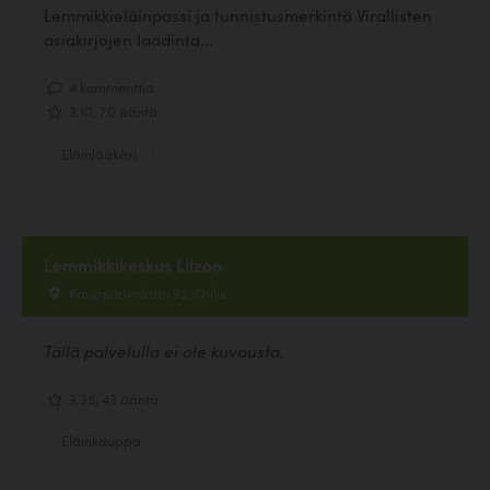
Lemmikkieläinpassi ja tunnistusmerkintä Virallisten
asiakirjojen laadinta...
4 kommenttia
3.10, 70 ääntä
Eläinlääkäri
Lemmikkikeskus Lilzoo
Kauppurienkatu 32, Oulu
Tällä palvelulla ei ole kuvausta.
3.35, 43 ääntä
Eläinkauppa