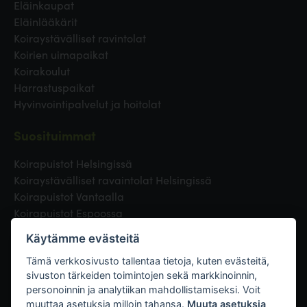
Eläinkaupat
Eläinlääkärit
Koiraystävälliset ravintolat
Koirien uimapaikat
Koirakoulut
Harrastuspaikat
Hyvinvointipalvelut ja hoitolat
Suosituimmat
Koirapuistot Helsingissä
Koiraystävälliset ravaintolat Helsingissä
Koirapuistot Vantaalla
Koirapuistot Espoossa
Koirapuistot Turussa
Käytämme evästeitä
Eläinlääkäri Helsingissä
Koirapuistot Tampereella
Tämä verkkosivusto tallentaa tietoja, kuten evästeitä,
sivuston tärkeiden toimintojen sekä markkinoinnin,
personoinnin ja analytiikan mahdollistamiseksi. Voit
Linkit
muuttaa asetuksia milloin tahansa.
Muuta asetuksia