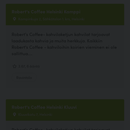
Robert's Coffee Helsinki Kamppi
Kampinkuja 2, Sähkötalon 1. krs, Helsinki
Robert's Coffee- kahvilaketjun kahvilat tarjoavat
laadukasta kahvia ja muita herkkuja. Kaikkiin
Robert's Coffee - kahviloihin koirien vieminen ei ole
sallittua....
3.67, 6 ääntä
Ravintola
Robert's Coffee Helsinki Kluuvi
Kluuvikatu 7, Helsinki
Robert's Coffee- kahvilaketjun kahvilat tarjoavat