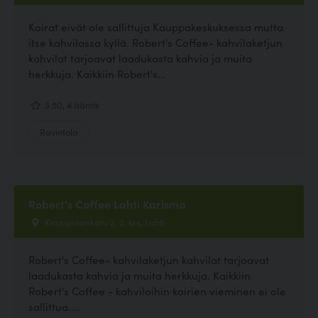
Koirat eivät ole sallittuja Kauppakeskuksessa mutta
itse kahvilassa kyllä. Robert's Coffee- kahvilaketjun
kahvilat tarjoavat laadukasta kahvia ja muita
herkkuja. Kaikkiin Robert's...
3.50, 4 ääntä
Ravintola
Robert's Coffee Lahti Karisma
Kauppiaankatu 2, 2. krs, Lahti
Robert's Coffee- kahvilaketjun kahvilat tarjoavat
laadukasta kahvia ja muita herkkuja. Kaikkiin
Robert's Coffee - kahviloihin koirien vieminen ei ole
sallittua....