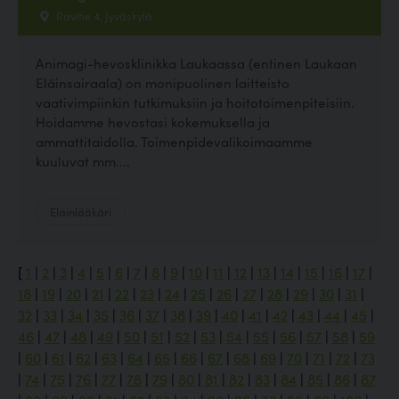
Ravitie 4, Jyväskylä
Animagi-hevosklinikka Laukaassa (entinen Laukaan
Eläinsairaala) on monipuolinen laitteisto
vaativimpiinkin tutkimuksiin ja hoitotoimenpiteisiin.
Hoidamme hevostasi kokemuksella ja
ammattitaidolla. Toimenpidevalikoimaamme
kuuluvat mm....
Eläinlääkäri
[
1
|
2
|
3
|
4
|
5
|
6
|
7
|
8
|
9
|
10
|
11
|
12
|
13
|
14
|
15
|
16
|
17
|
18
|
19
|
20
|
21
|
22
|
23
|
24
|
25
|
26
|
27
|
28
|
29
|
30
|
31
|
32
|
33
|
34
|
35
|
36
|
37
|
38
|
39
|
40
|
41
|
42
|
43
|
44
|
45
|
46
|
47
|
48
|
49
|
50
|
51
|
52
|
53
|
54
|
55
|
56
|
57
|
58
|
59
|
60
|
61
|
62
|
63
|
64
|
65
|
66
|
67
|
68
|
69
|
70
|
71
|
72
|
73
|
74
|
75
|
76
|
77
|
78
|
79
|
80
|
81
|
82
|
83
|
84
|
85
|
86
|
87