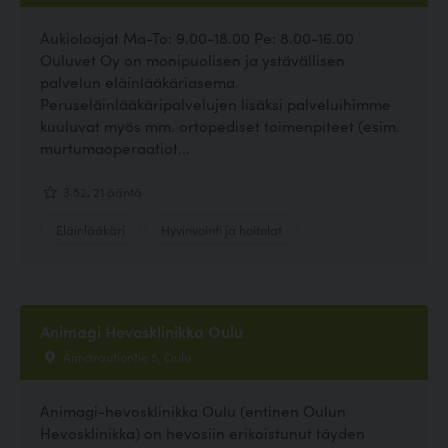
Aukioloajat Ma-To: 9.00-18.00 Pe: 8.00-16.00
Ouluvet Oy on monipuolisen ja ystävällisen
palvelun eläinlääkäriasema.
Peruseläinlääkäripalvelujen lisäksi palveluihimme
kuuluvat myös mm. ortopediset toimenpiteet (esim.
murtumaoperaatiot...
3.52, 21 ääntä
Eläinlääkäri
Hyvinvointi ja hoitolat
Animagi Hevosklinikka Oulu
Äimärautiontie 5, Oulu
Animagi-hevosklinikka Oulu (entinen Oulun
Hevosklinikka) on hevosiin erikoistunut täyden