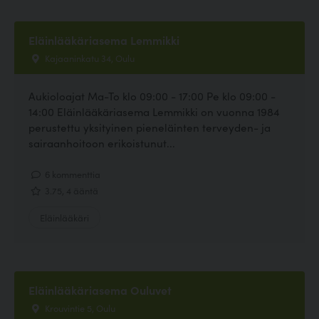
Eläinlääkäriasema Lemmikki
Kajaaninkatu 34, Oulu
Aukioloajat Ma-To klo 09:00 - 17:00 Pe klo 09:00 -
14:00 Eläinlääkäriasema Lemmikki on vuonna 1984
perustettu yksityinen pieneläinten terveyden- ja
sairaanhoitoon erikoistunut...
6 kommenttia
3.75, 4 ääntä
Eläinlääkäri
Eläinlääkäriasema Ouluvet
Krouvintie 5, Oulu