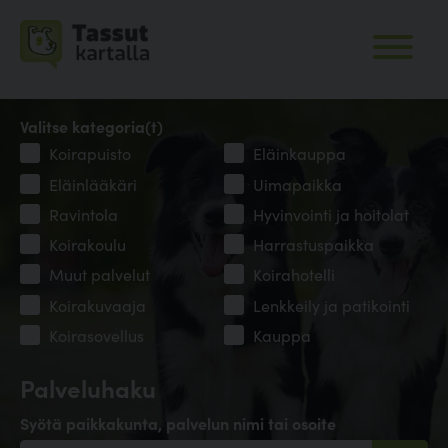
Valitse kategoria(t)
Koirapuisto
Eläinkauppa
Eläinlääkäri
Uimapaikka
Ravintola
Hyvinvointi ja hoitolat
Koirakoulu
Harrastuspaikka
Muut palvelut
Koirahotelli
Koirakuvaaja
Lenkkeily ja patikointi
Koirasovellus
Kauppa
Palveluhaku
Syötä paikkakunta, palvelun nimi tai osoite