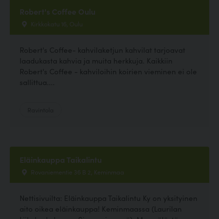
Robert's Coffee Oulu
Kirkkokatu 16, Oulu
Robert's Coffee- kahvilaketjun kahvilat tarjoavat
laadukasta kahvia ja muita herkkuja. Kaikkiin
Robert's Coffee - kahviloihin koirien vieminen ei ole
sallittua....
Ravintola
Eläinkauppa Taikalintu
Rovaniementie 36 B 2, Keminmaa
Nettisivuilta: Eläinkauppa Taikalintu Ky on yksityinen
aito oikea eläinkauppa! Keminmaassa (Laurilan