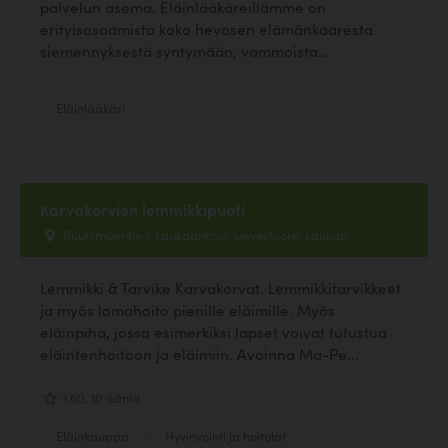
palvelun asema. Eläinlääkäreillämme on
erityisosaamista koko hevosen elämänkaaresta
siemennyksestä syntymään, vammoista...
Eläinlääkäri
Karvakorvien lemmikkipuoti
Ruuhimäentie 1, Laukaanhovi, Lievestuore, Laukaa
Lemmikki & Tarvike Karvakorvat. Lemmikkitarvikkeet
ja myös lomahoito pienille eläimille. Myös
eläinpiha, jossa esimerkiksi lapset voivat tutustua
eläintenhoitoon ja eläimiin. Avoinna Ma-Pe...
1.60, 10 ääntä
Eläinkauppa
Hyvinvointi ja hoitolat