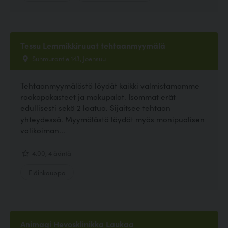
Tessu Lemmikkiruuat tehtaanmyymälä
Suhmurantie 143, Joensuu
Tehtaanmyymälästä löydät kaikki valmistamamme
raakapakasteet ja makupalat. Isommat erät
edullisesti sekä 2 laatua. Sijaitsee tehtaan
yhteydessä. Myymälästä löydät myös monipuolisen
valikoiman...
4.00, 4 ääntä
Eläinkauppa
Animagi Hevosklinikka Laukaa