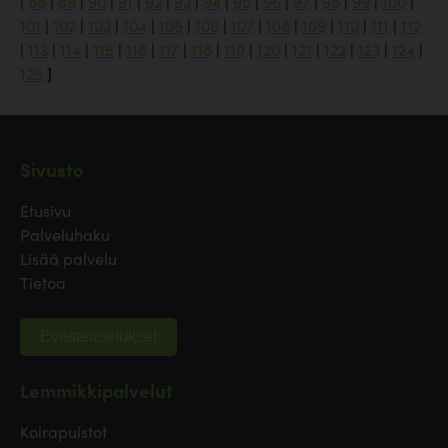
|
88
|
89
|
90
|
91
|
92
|
93
|
94
|
95
|
96
|
97
|
98
|
99
|
100
|
101
|
102
|
103
|
104
|
105
|
106
|
107
|
108
|
109
|
110
|
111
|
112
|
113
|
114
|
115
|
116
|
117
|
118
|
119
|
120
|
121
|
122
|
123
|
124
|
125
]
Sivusto
Etusivu
Palveluhaku
Lisää palvelu
Tietoa
Evästeasetukset
Lemmikkipalvelut
Koirapuistot