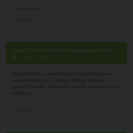
1 kommenttia
Ravintola
Robert's Coffee Hyvinkää Kauppakeskus Willa
Torikatu 7, Hyvinkää
Robert's Coffee- kahvilaketjun kahvilat tarjoavat
laadukasta kahvia ja muita herkkuja. Kaikkiin
Robert's Coffee - kahviloihin koirien vieminen ei ole
sallittua....
Ravintola