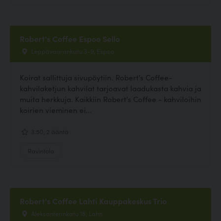
Robert's Coffee Espoo Sello
Leppävaarankatu 3-9, Espoo
Koirat sallittuja sivupöytiin. Robert's Coffee-
kahvilaketjun kahvilat tarjoavat laadukasta kahvia ja
muita herkkuja. Kaikkiin Robert's Coffee - kahviloihin
koirien vieminen ei...
3.50, 2 ääntä
Ravintola
Robert's Coffee Lahti Kauppakeskus Trio
Aleksanterinkatu 18, Lahti