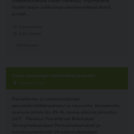
Liikekeskuksessa Siwan vieressä). Myymälästä
löydät laajan valikoiman pienlemmikkejä (kanit,
jyrsijät,...
2 kommenttia
4.00, 1 ääntä
Eläinkauppa
Oulun kaupungin eläinlääkäripalvelut
Poratie 7, Oulu
Pieneläinten ja tuotantoeläinten
peruseläinlääkäripalvelut ja neuvonta. Vastaanotto
avoinna arkisin klo 09-16, muina aikoina päivystys
24/7. Palvelut: Pieneläimet Rokotukset
Terveystarkastukset Pentuetarkastukset ja
tunnistusmerkinnät Ultraäänitutkimukset