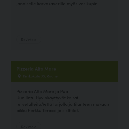
janoiselle karvakaverille myös vesikupin.
Ravintola
Pizzeria Alto Mare
Kirkkokatu 35, Raahe
Pizzeria Alto Mare ja Pub
Uunilintu.Hyvinkäyttyvät koirat
tervetulleita.Vettä tarjolla ja tilanteen mukaan
pikku herkku.Terassi ja sisätilat.
Ravintola