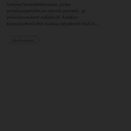
toimiva lemmikkikuvaaja, jonka
erityisosaamista on rennot potretti- ja
yhteiskuvaukset miljöössä. Kaikkiin
kuvauspalveluihin kuuluu lahjakortti taulun...
Koirakuvaaja