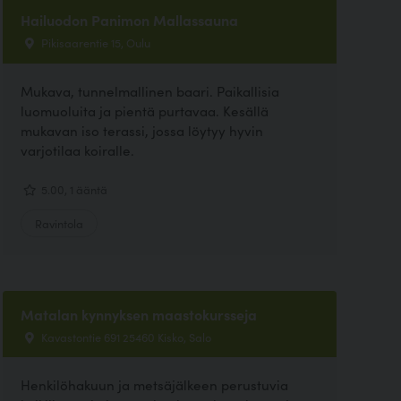
Hailuodon Panimon Mallassauna
Pikisaarentie 15, Oulu
Mukava, tunnelmallinen baari. Paikallisia
luomuoluita ja pientä purtavaa. Kesällä
mukavan iso terassi, jossa löytyy hyvin
varjotilaa koiralle.
5.00, 1 ääntä
Ravintola
Matalan kynnyksen maastokursseja
Kavastontie 691 25460 Kisko, Salo
Henkilöhakuun ja metsäjälkeen perustuvia