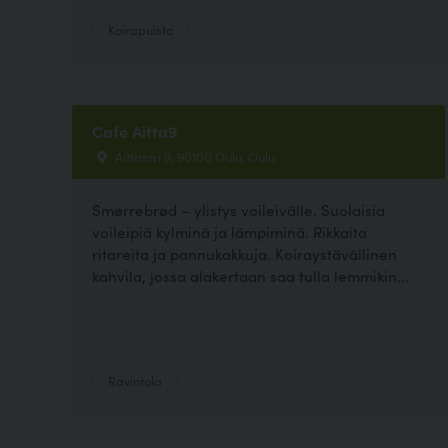
Koirapuisto
Cafe Aitta9
Aittatori 9, 90100 Oulu, Oulu
Smørrebrød – ylistys voileivälle. Suolaisia
voileipiä kylminä ja lämpiminä. Rikkaita
ritareita ja pannukakkuja. Koiraystävällinen
kahvila, jossa alakertaan saa tulla lemmikin...
Ravintola