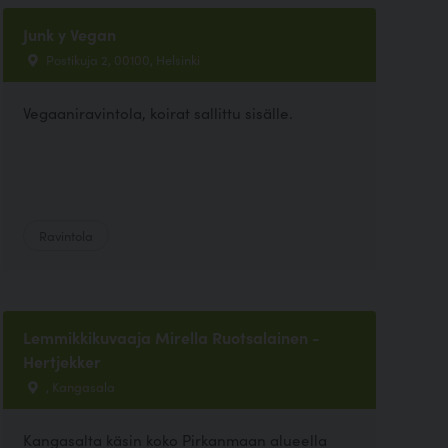
Junk y Vegan
Postikuja 2, 00100, Helsinki
Vegaaniravintola, koirat sallittu sisälle.
Ravintola
Lemmikkikuvaaja Mirella Ruotsalainen -
Hertjekker
, Kangasala
Kangasalta käsin koko Pirkanmaan alueella