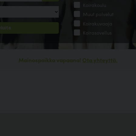
Koirakoulu
Muut palvelut
Koirakuvaaja
Koirasovellus
Mainospaikka vapaana!
Ota yhteyttä.