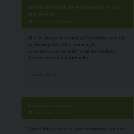
Lemmikkiystävällinen vuokramökki Struka
villa, Pyhtää
Strukantie 24, Pyhtää
Villa Struka on vuokramökki Pyhtäällä, noin 100
km Helsingistä itään, jonne myös
kaikenkarvaiset lemmikit ovat tervetulleita.
Piha on vehreä puutarhapiha...
Muut palvelut
Kaffeteria mummola
Puijonkatu 27, Kuopio
Pieni viihtyisä kahvila, josta saa myös lounasta,