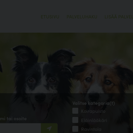
ETUSIVU
PALVELUHAKU
LISÄÄ PALVE
Valitse kategoria(t)
Koirapuisto
mi tai osoite
Eläinlääkäri
Ravintola