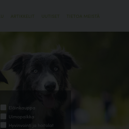
LU
ARTIKKELIT
UUTISET
TIETOA MEISTÄ
Eläinkauppa
Uimapaikka
Hyvinvointi ja hoitolat