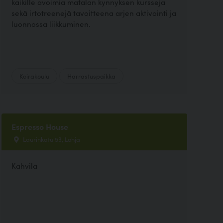
kaikille avoimia matalan kynnyksen kursseja
sekä irtotreenejä tavoitteena arjen aktivointi ja
luonnossa liikkuminen.
Koirakoulu
Harrastuspaikka
Espresso House
Laurinkatu 53, Lohja
Kahvila