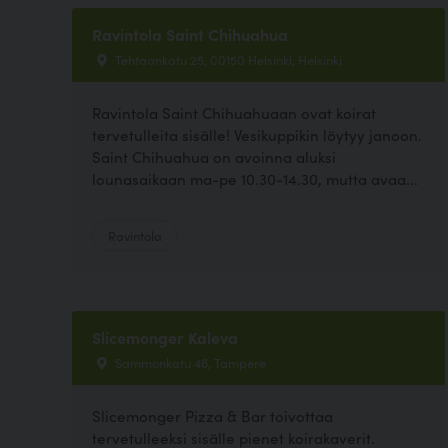
Ravintola Saint Chihuahua
Tehtaankatu 25, 00150 Helsinki, Helsinki
Ravintola Saint Chihuahuaan ovat koirat
tervetulleita sisälle! Vesikuppikin löytyy janoon.
Saint Chihuahua on avoinna aluksi
lounasaikaan ma-pe 10.30-14.30, mutta avaa...
Ravintola
Slicemonger Kaleva
Sammonkatu 46, Tampere
Slicemonger Pizza & Bar toivottaa
tervetulleeksi sisälle pienet koirakaverit.