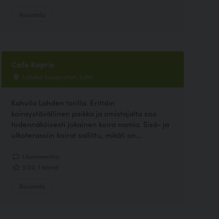
Ravintola
Cafe Kapris
Lahden kauppatori, Lahti
Kahvila Lahden torilla. Erittäin
koiraystävällinen paikka ja omistajalta saa
todennäköisesti jokainen koira namia. Sisä- ja
ulkoterassiin koirat sallittu, mikäli on...
1 kommenttia
5.00, 1 ääntä
Ravintola