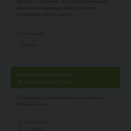
100 oluen valikoiman, 24 erilaista hanaolutta,
maukkaita cocktaileja sekä herkullisen
ruokalistan, joka on saanut...
1 kommenttia
Ravintola
Karvamasun koirapalvelut
Kärrynpyöräntie 1B27, Espoo
Trimmaukset, koirahierontaa ja koulutusta.
Pohjois-Espoo.
2 kommenttia
1.00, 2 ääntä