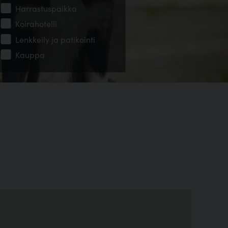
Harrastuspaikka
Koirahotelli
Lenkkeily ja patikointi
Kauppa