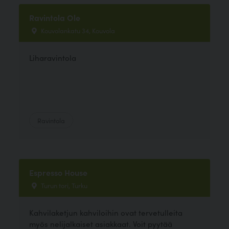
Ravintola Ole
Kouvolankatu 34, Kouvola
Liharavintola
Ravintola
Espresso House
Turun tori, Turku
Kahvilaketjun kahviloihin ovat tervetulleita
myös nelijalkaiset asiakkaat. Voit pyytää