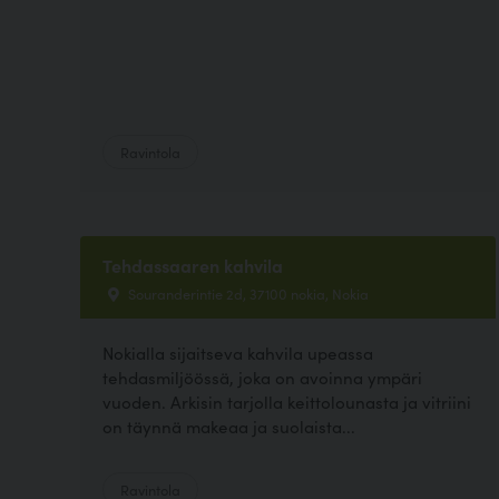
Ravintola
Tehdassaaren kahvila
Souranderintie 2d, 37100 nokia, Nokia
Nokialla sijaitseva kahvila upeassa
tehdasmiljöössä, joka on avoinna ympäri
vuoden. Arkisin tarjolla keittolounasta ja vitriini
on täynnä makeaa ja suolaista...
Ravintola