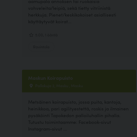
aamupala annoksen tai ruokaisia
vohveleita/leipiä, sekä tietty vitriinistä
herkkuja. Pienet/keskikokoiset asiallisesti
käyttäytyvät koirat...
5.00, 1 ääntä
Ravintola
Maskun Koirapuisto
Pallokuja 2, Masku , Masku
Metsäinen koirapuisto, jossa puita, kantoja,
heinikkoa, pari agilityestettä, roskis ja ilmainen
pysäköinti Tapokedon palloiluhallin pihalla.
Tutustu toimintaamme: Facebook-sivut
Instagram-sivut ...