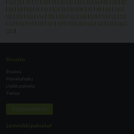
|
74
|
75
|
76
|
77
|
78
|
79
|
80
|
81
|
82
|
83
|
84
|
85
|
86
|
87
|
88
|
89
|
90
|
91
|
92
|
93
|
94
|
95
|
96
|
97
|
98
|
99
|
100
|
101
|
102
|
103
|
104
|
105
|
106
|
107
|
108
|
109
|
110
|
111
|
112
|
113
|
114
|
115
|
116
|
117
|
118
|
119
|
120
|
121
|
122
|
123
|
124
|
125
]
Sivusto
Etusivu
Palveluhaku
Lisää palvelu
Tietoa
Evästeasetukset
Lemmikkipalvelut