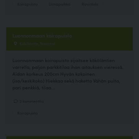
Koirapuisto
Uimapaikka
Ravintola
Luonnonmaan koirapuisto
Käköläntie, Naantali
Luonnonmaan koirapuisto sijaitsee käköläntien
varrella, paljon parkkitilaa ihan aitauksen vieressä.
Aidan korkeus 200cm Hyvän kokoinen
(iso/keskikoko) Hiekkaa sekä haketta Vähän puita,
pari penkkiä, tilaa...
2 kommenttia
Koirapuisto