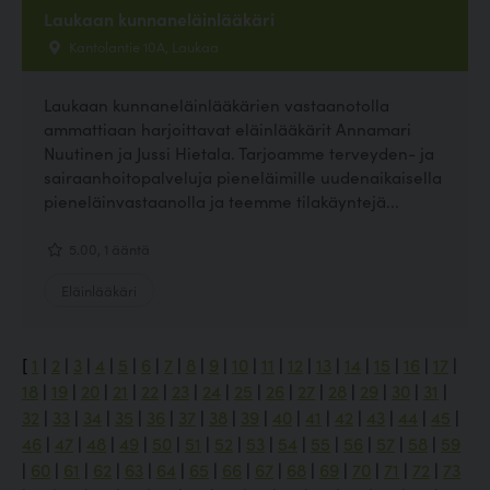
Laukaan kunnaneläinlääkäri
Kantolantie 10A, Laukaa
Laukaan kunnaneläinlääkärien vastaanotolla
ammattiaan harjoittavat eläinlääkärit Annamari
Nuutinen ja Jussi Hietala. Tarjoamme terveyden- ja
sairaanhoitopalveluja pieneläimille uudenaikaisella
pieneläinvastaanolla ja teemme tilakäyntejä...
5.00, 1 ääntä
Eläinlääkäri
[
1
|
2
|
3
|
4
|
5
|
6
|
7
|
8
|
9
|
10
|
11
|
12
|
13
|
14
|
15
|
16
|
17
|
18
|
19
|
20
|
21
|
22
|
23
|
24
|
25
|
26
|
27
|
28
|
29
|
30
|
31
|
32
|
33
|
34
|
35
|
36
|
37
|
38
|
39
|
40
|
41
|
42
|
43
|
44
|
45
|
46
|
47
|
48
|
49
|
50
|
51
|
52
|
53
|
54
|
55
|
56
|
57
|
58
|
59
|
60
|
61
|
62
|
63
|
64
|
65
|
66
|
67
|
68
|
69
|
70
|
71
|
72
|
73