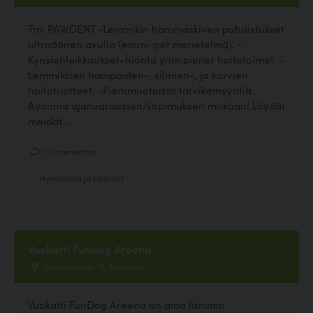
Tmi PAWDENT -Lemmikin hammaskiven puhdistukset
ultraäänen avulla (emmi-pet menetelmä). -
Kynsienleikkaukset+hionta ynm.pienet hoitotoimet. -
Lemmikkien hampaiden-, silmien-, ja korvien
hoitotuotteet. -Pienimuotoista tarvikemyyntiä.
Avoinna ajanvarausten/sopimuksen mukaan! Löydät
meidät...
1 kommenttia
Hyvinvointi ja hoitolat
Vuokatti Fundog Areena
Lastaajantie 10, Sotkamo
Vuokatti FunDog Areena on aina lämmin