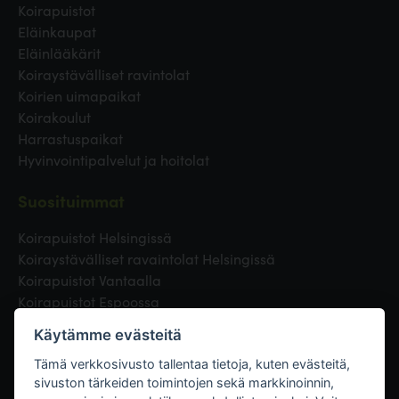
Koirapuistot
Eläinkaupat
Eläinlääkärit
Koiraystävälliset ravintolat
Koirien uimapaikat
Koirakoulut
Harrastuspaikat
Hyvinvointipalvelut ja hoitolat
Suosituimmat
Koirapuistot Helsingissä
Koiraystävälliset ravaintolat Helsingissä
Koirapuistot Vantaalla
Koirapuistot Espoossa
Koirapuistot Turussa
Käytämme evästeitä
Eläinlääkäri Helsingissä
Koirapuistot Tampereella
Tämä verkkosivusto tallentaa tietoja, kuten evästeitä,
sivuston tärkeiden toimintojen sekä markkinoinnin,