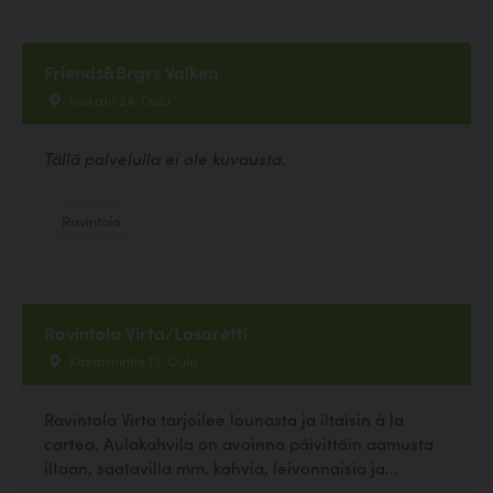
Friends&Brgrs Valkea
Isokatu 24, Oulu
Tällä palvelulla ei ole kuvausta.
Ravintola
Ravintola Virta/Lasaretti
Kasarmintie 13, Oulu
Ravintola Virta tarjoilee lounasta ja iltaisin à la
cartea. Aulakahvila on avoinna päivittäin aamusta
iltaan, saatavilla mm. kahvia, leivonnaisia ja...