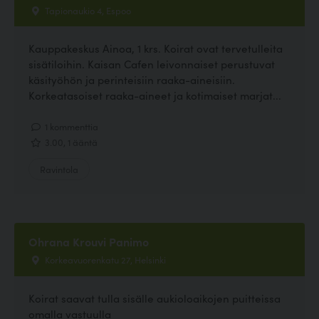
Tapionaukio 4, Espoo
Kauppakeskus Ainoa, 1 krs. Koirat ovat tervetulleita
sisätiloihin. Kaisan Cafen leivonnaiset perustuvat
käsityöhön ja perinteisiin raaka-aineisiin.
Korkeatasoiset raaka-aineet ja kotimaiset marjat...
1 kommenttia
3.00, 1 ääntä
Ravintola
Ohrana Krouvi Panimo
Korkeavuorenkatu 27, Helsinki
Koirat saavat tulla sisälle aukioloaikojen puitteissa
omalla vastuulla