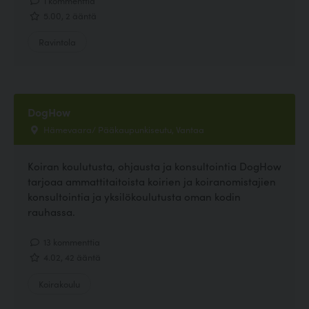
5.00, 2 ääntä
Ravintola
DogHow
Hämevaara/ Pääkaupunkiseutu, Vantaa
Koiran koulutusta, ohjausta ja konsultointia DogHow
tarjoaa ammattitaitoista koirien ja koiranomistajien
konsultointia ja yksilökoulutusta oman kodin
rauhassa.
13 kommenttia
4.02, 42 ääntä
Koirakoulu