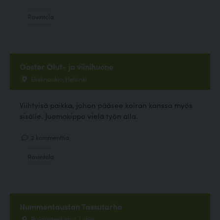
Ravintola
Ooster Olut- ja viinihuone
Elielinaukio, Helsinki
Viihtyisä paikka, johon pääsee koiran kanssa myös
sisälle. Juomakippo vielä työn alla.
2 kommenttia
Ravintola
Nummentaustan Tassutarha
Rajamäenkatu 1, Lohja