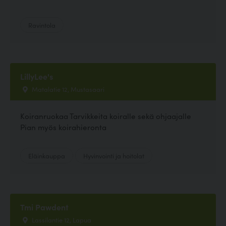
Ravintola
LillyLee's
Matalatie 12, Mustasaari
Koiranruokaa Tarvikkeita koiralle sekä ohjaajalle
Pian myös koirahieronta
Eläinkauppa
Hyvinvointi ja hoitolat
Tmi Pawdent
Lassilantie 12, Lapua