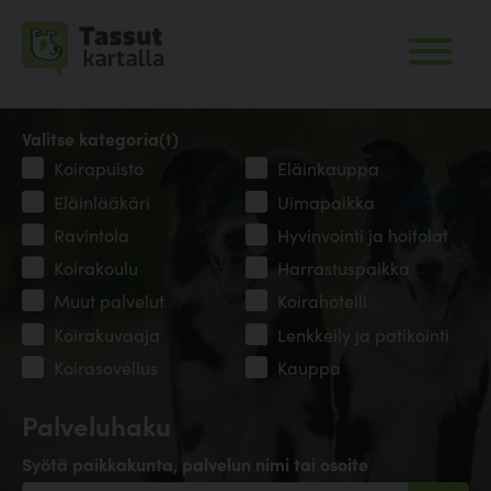
Valitse kategoria(t)
Koirapuisto
Eläinkauppa
Eläinlääkäri
Uimapaikka
Ravintola
Hyvinvointi ja hoitolat
Koirakoulu
Harrastuspaikka
Muut palvelut
Koirahotelli
Koirakuvaaja
Lenkkeily ja patikointi
Koirasovellus
Kauppa
Palveluhaku
Syötä paikkakunta, palvelun nimi tai osoite