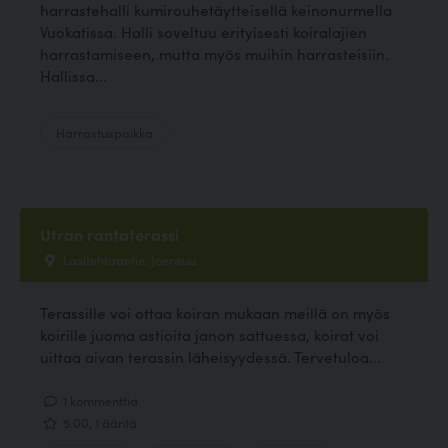
harrastehalli kumirouhetäytteisellä keinonurmella
Vuokatissa. Halli soveltuu erityisesti koiralajien
harrastamiseen, mutta myös muihin harrasteisiin.
Hallissa...
Harrastuspaikka
Utran rantaterassi
Lasitehtaantie, Joensuu
Terassille voi ottaa koiran mukaan meillä on myös
koirille juoma astioita janon sattuessa, koirat voi
uittaa aivan terassin läheisyydessä. Tervetuloa...
1 kommenttia
5.00, 1 ääntä