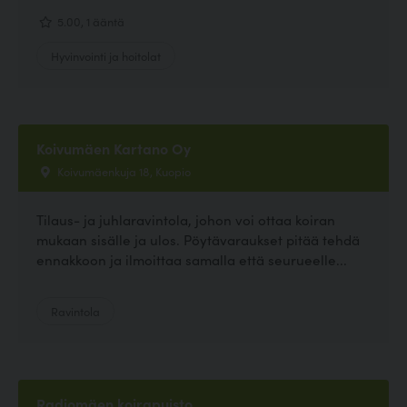
5.00, 1 ääntä
Hyvinvointi ja hoitolat
Koivumäen Kartano Oy
Koivumäenkuja 18, Kuopio
Tilaus- ja juhlaravintola, johon voi ottaa koiran
mukaan sisälle ja ulos. Pöytävaraukset pitää tehdä
ennakkoon ja ilmoittaa samalla että seurueelle...
Ravintola
Radiomäen koirapuisto