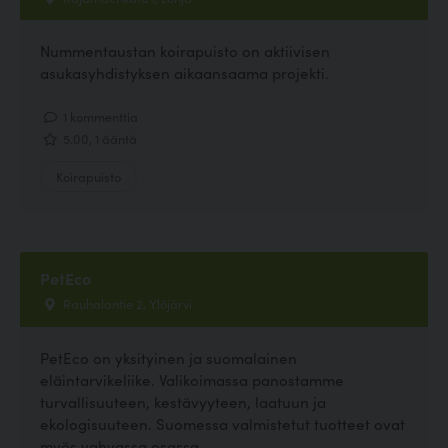
Nummentaustan koirapuisto on aktiivisen
asukasyhdistyksen aikaansaama projekti.
1 kommenttia
5.00, 1 ääntä
Koirapuisto
PetEco
Rauhalantie 2, Ylöjärvi
PetEco on yksityinen ja suomalainen
eläintarvikeliike. Valikoimassa panostamme
turvallisuuteen, kestävyyteen, laatuun ja
ekologisuuteen. Suomessa valmistetut tuotteet ovat
myös vahvassa osassa...