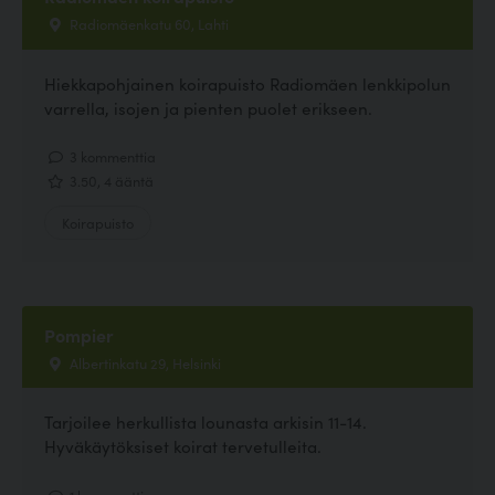
Radiomäenkatu 60, Lahti
Hiekkapohjainen koirapuisto Radiomäen lenkkipolun
varrella, isojen ja pienten puolet erikseen.
3 kommenttia
3.50, 4 ääntä
Koirapuisto
Pompier
Albertinkatu 29, Helsinki
Tarjoilee herkullista lounasta arkisin 11-14.
Hyväkäytöksiset koirat tervetulleita.
1 kommenttia