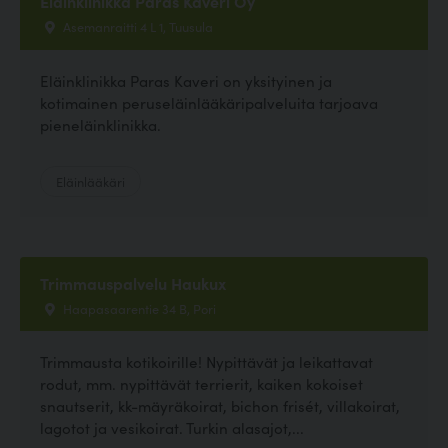
Eläinklinikka Paras Kaveri Oy
Asemanraitti 4 L 1, Tuusula
Eläinklinikka Paras Kaveri on yksityinen ja
kotimainen peruseläinlääkäripalveluita tarjoava
pieneläinklinikka.
Eläinlääkäri
Trimmauspalvelu Haukux
Haapasaarentie 34 B, Pori
Trimmausta kotikoirille! Nypittävät ja leikattavat
rodut, mm. nypittävät terrierit, kaiken kokoiset
snautserit, kk-mäyräkoirat, bichon frisét, villakoirat,
lagotot ja vesikoirat. Turkin alasajot,...