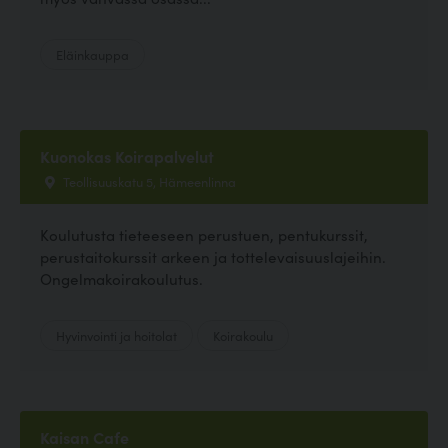
Eläinkauppa
Kuonokas Koirapalvelut
Teollisuuskatu 5, Hämeenlinna
Koulutusta tieteeseen perustuen, pentukurssit,
perustaitokurssit arkeen ja tottelevaisuuslajeihin.
Ongelmakoirakoulutus.
Hyvinvointi ja hoitolat
Koirakoulu
Kaisan Cafe