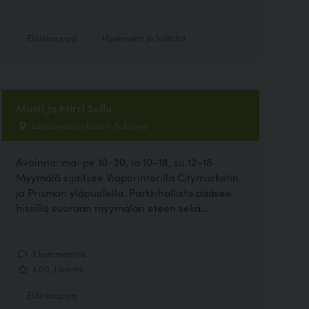
Eläinkauppa
Hyvinvointi ja hoitolat
Musti ja Mirri Sello
Leppävaarankatu 3-9, Espoo
Avoinna: ma–pe 10–20, la 10–18, su 12–18
Myymälä sijaitsee Viaporintorilla Citymarketin
ja Prisman yläpuolella. Parkkihallista pääsee
hissillä suoraan myymälän eteen sekä...
3 kommenttia
4.00, 1 ääntä
Eläinkauppa