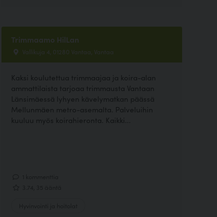
Trimmaamo HilLan
Vallikuja 4, 01280 Vantaa, Vantaa
Kaksi koulutettua trimmaajaa ja koira-alan
ammattilaista tarjoaa trimmausta Vantaan
Länsimäessä lyhyen kävelymatkan päässä
Mellunmäen metro-asemalta. Palveluihin
kuuluu myös koirahieronta. Kaikki...
1 kommenttia
3.74, 35 ääntä
Hyvinvointi ja hoitolat