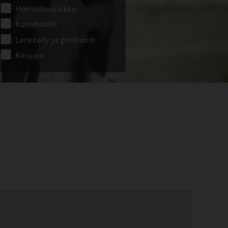
Harrastuspaikka
Koirahotelli
Lenkkeily ja patikointi
Kauppa