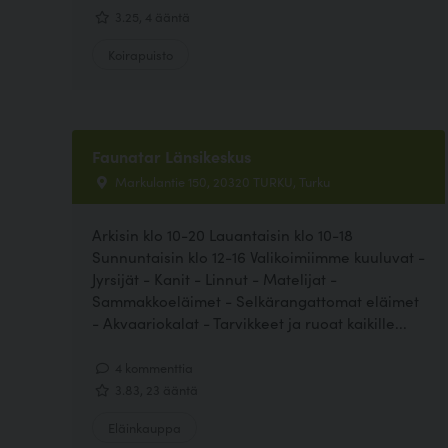
3.25, 4 ääntä
Koirapuisto
Faunatar Länsikeskus
Markulantie 150, 20320 TURKU, Turku
Arkisin klo 10-20 Lauantaisin klo 10-18
Sunnuntaisin klo 12-16 Valikoimiimme kuuluvat -
Jyrsijät - Kanit - Linnut - Matelijat -
Sammakkoeläimet - Selkärangattomat eläimet
- Akvaariokalat - Tarvikkeet ja ruoat kaikille...
4 kommenttia
3.83, 23 ääntä
Eläinkauppa