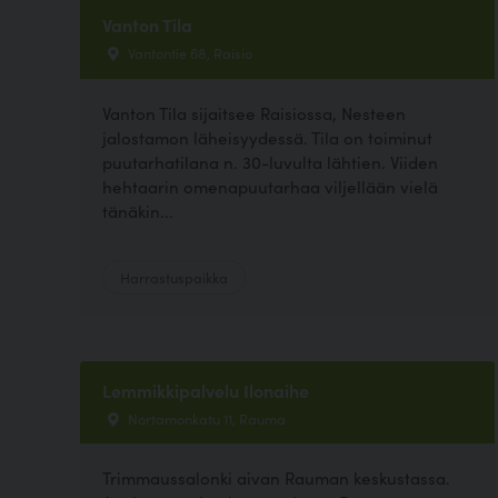
Vanton Tila
Vantontie 68, Raisio
Vanton Tila sijaitsee Raisiossa, Nesteen
jalostamon läheisyydessä. Tila on toiminut
puutarhatilana n. 30-luvulta lähtien. Viiden
hehtaarin omenapuutarhaa viljellään vielä
tänäkin...
Harrastuspaikka
Lemmikkipalvelu Ilonaihe
Nortamonkatu 11, Rauma
Trimmaussalonki aivan Rauman keskustassa.