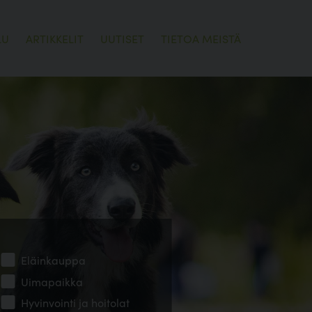
LU
ARTIKKELIT
UUTISET
TIETOA MEISTÄ
Eläinkauppa
Uimapaikka
Hyvinvointi ja hoitolat