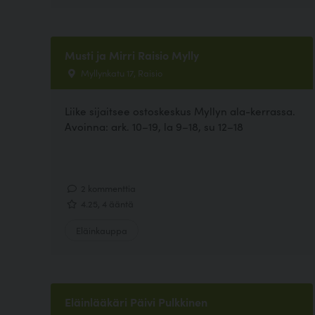
Musti ja Mirri Raisio Mylly
Myllynkatu 17, Raisio
Liike sijaitsee ostoskeskus Myllyn ala-kerrassa.
Avoinna: ark. 10–19, la 9–18, su 12–18
2 kommenttia
4.25, 4 ääntä
Eläinkauppa
Eläinlääkäri Päivi Pulkkinen