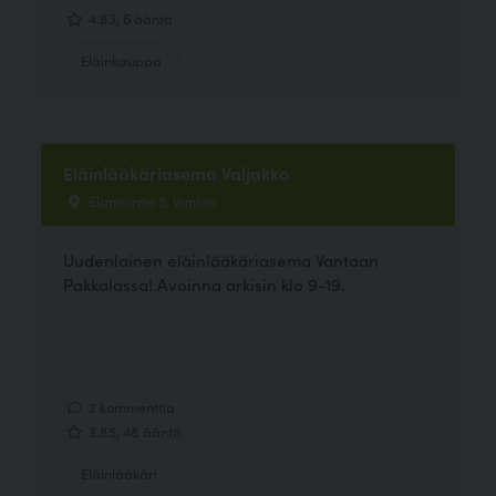
4.83, 6 ääntä
Eläinkauppa
Eläinlääkäriasema Valjakko
Elannontie 5, Vantaa
Uudenlainen eläinlääkäriasema Vantaan
Pakkalassa! Avoinna arkisin klo 9-19.
2 kommenttia
3.85, 48 ääntä
Eläinlääkäri