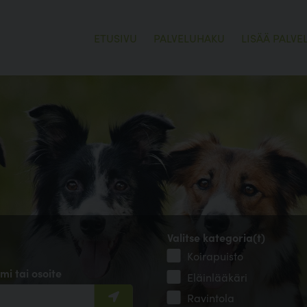
ETUSIVU
PALVELUHAKU
LISÄÄ PALVE
Valitse kategoria(t)
Koirapuisto
mi tai osoite
Eläinlääkäri
Ravintola