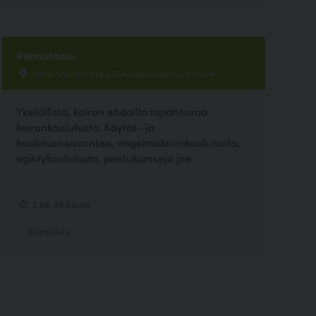
Riemutassu
Keski-Uusimaa ja pääkaupunkiseutu, Kerava
Yksilöllistä, koiran ehdoilla tapahtuvaa
koirankoulutusta. Käytös- ja
koulutusneuvontaa, ongelmakoirakoulutusta,
agilitykoulutusta, pentukursseja jne.
2.64, 36 ääntä
Koirakoulu