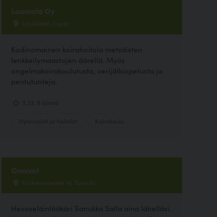
Laumala Oy
Läyliäinen, Loppi
Kodinomainen koirahoitola metsäisten
lenkkeilymaastojen äärellä. Myös
ongelmakoirakoulutusta, verijälkiopetusta ja
pentutunteja.
3.33, 9 ääntä
Hyvinvointi ja hoitolat
Koirakoulu
Onnivet
Koskenmäentie 14, Tuusula
Hevoseläinlääkäri Sanukka Salla aina lähelläsi.