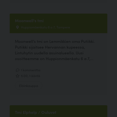
Moonwell's tmi
Huppiomäenkatu 6 a 7, Tampere
Moonwell's tmi on Lemmikkien oma Putiikki.
Putiikki sijaitsee Hervannan kupeessa,
Lintuhytin uudella asuinalueella. Uusi
osoitteemme on Huppionmäenkatu 6 a 7,...
1 kommenttia
5.00, 1 ääntä
Eläinkauppa
Tmi Elphelp / Ouluvet