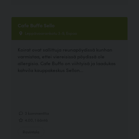
Cafe Buffo Sello
Leppävaarankatu 3-9, Espoo
Koirat ovat sallittuja reunapöydissä kunhan
varmistaa, ettei viereisissä pöydissä ole
allergisia. Cafe Buffo on viihtyisä ja laadukas
kahvila kauppakeskus Sellon...
3 kommenttia
4.00, 1 ääntä
Ravintola