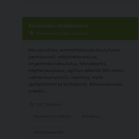
Koirakeskus Haukkuvaara
Valmetintie 11, Jyskä, Jyväskylä
Monipuolista, ammattitaitoista koulutusta:
pentukurssit, arkitottelevaisuus,
ongelmakoirakoulutus, hihnakäytös,
näyttelykoulutus, agilitya alkeista SM-tason
valmennusryhmiin, luentoja, myös
yksityistunnit ja kotikäynnit. Alkavia kurseja
ympäri...
2.97, 29 ääntä
Hyvinvointi ja hoitolat
Koirakoulu
Harrastuspaikka