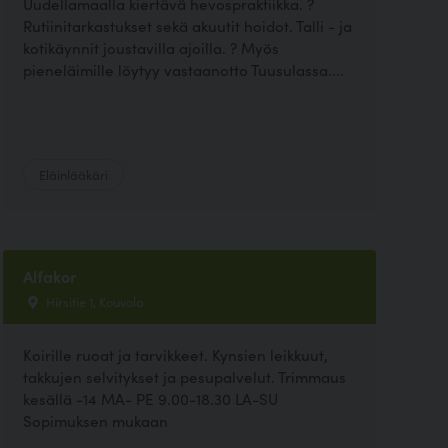
Uudellamaalla kiertävä hevospraktiikka. ?
Rutiinitarkastukset sekä akuutit hoidot. Talli - ja
kotikäynnit joustavilla ajoilla. ? Myös
pieneläimille löytyy vastaanotto Tuusulassa....
Eläinlääkäri
Alfakor
Hirsitie 1, Kouvola
Koirille ruoat ja tarvikkeet. Kynsien leikkuut,
takkujen selvitykset ja pesupalvelut. Trimmaus
kesällä -14 MA- PE 9.00-18.30 LA-SU
Sopimuksen mukaan