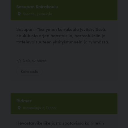
Sasupan Koirakoulu
Soratie , Jyväskylä
Sasupan -Yksityinen koirakoulu Jyväskylässä.
Koulutusta arjen haasteisiin, harrastuksiin ja
tottelevaisuuteen yksityistunnein ja ryhmässä.
3.50, 52 ääntä
Koirakoulu
Ridmer
Asemakuja 2, Espoo
Hevostarvikeliike josta saatavissa koirillekin