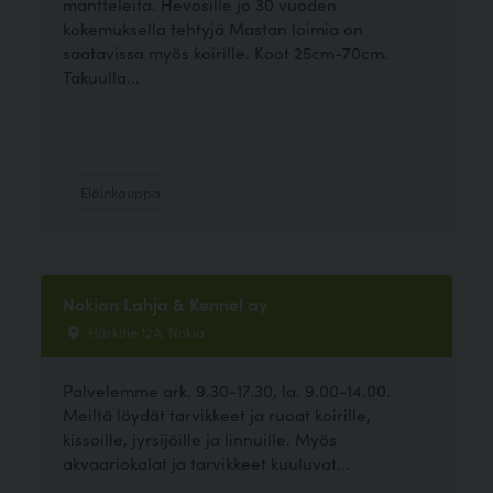
mantteleita. Hevosille jo 30 vuoden
kokemuksella tehtyjä Mastan loimia on
saatavissa myös koirille. Koot 25cm-70cm.
Takuulla...
Eläinkauppa
Nokian Lahja & Kennel ay
Härkitie 12A, Nokia
Palvelemme ark. 9.30-17.30, la. 9.00-14.00.
Meiltä löydät tarvikkeet ja ruoat koirille,
kissoille, jyrsijöille ja linnuille. Myös
akvaariokalat ja tarvikkeet kuuluvat...