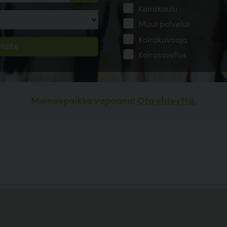
Koirakoulu
Muut palvelut
Koirakuvaaja
Koirasovellus
Mainospaikka vapaana!
Ota yhteyttä.