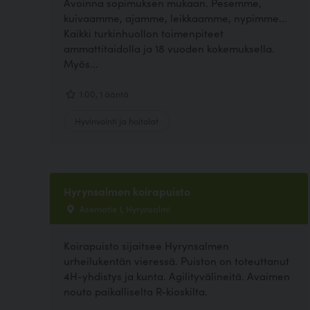
Avoinna sopimuksen mukaan. Pesemme,
kuivaamme, ajamme, leikkaamme, nypimme...
Kaikki turkinhuollon toimenpiteet
ammattitaidolla ja 18 vuoden kokemuksella.
Myös...
1.00, 1 ääntä
Hyvinvointi ja hoitolat
Hyrynsalmen koirapuisto
Asematie 1, Hyrynsalmi
Koirapuisto sijaitsee Hyrynsalmen
urheilukentän vieressä. Puiston on toteuttanut
4H-yhdistys ja kunta. Agilityvälineitä. Avaimen
nouto paikalliselta R-kioskilta.