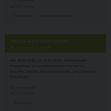
1 kommenttia
1.00, 1 ääntä
Eläinkauppa
Hyvinvointi ja hoitolat
Akvaario Arena Stadin Lemmikit
Helsinginkatu 14, Helsinki
Ark. 10:15-17:30, La. 10:15-14:00. Meiltä löydät
tarpeellisen ja tarpeettomankin niin koirille,
kissoille, kaloille, terraarioeläimille, jyrsijöille kuin
linnuillekin.
8 kommenttia
4.22, 9 ääntä
Eläinkauppa