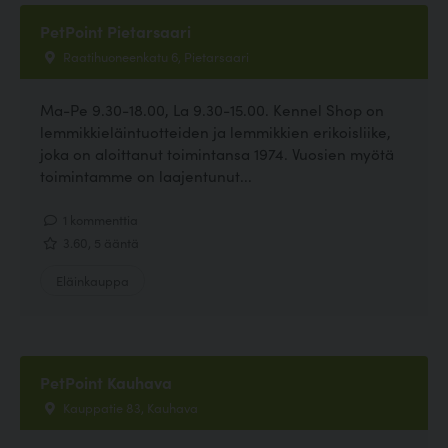
PetPoint Pietarsaari
Raatihuoneenkatu 6, Pietarsaari
Ma-Pe 9.30-18.00, La 9.30-15.00. Kennel Shop on
lemmikkieläintuotteiden ja lemmikkien erikoisliike,
joka on aloittanut toimintansa 1974. Vuosien myötä
toimintamme on laajentunut...
1 kommenttia
3.60, 5 ääntä
Eläinkauppa
PetPoint Kauhava
Kauppatie 83, Kauhava