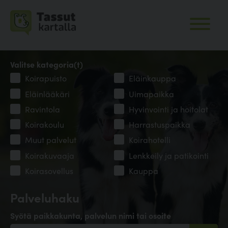
Valitse kategoria(t)
Koirapuisto
Eläinkauppa
Eläinlääkäri
Uimapaikka
Ravintola
Hyvinvointi ja hoitolat
Koirakoulu
Harrastuspaikka
Muut palvelut
Koirahotelli
Koirakuvaaja
Lenkkeily ja patikointi
Koirasovellus
Kauppa
Palveluhaku
Syötä paikkakunta, palvelun nimi tai osoite