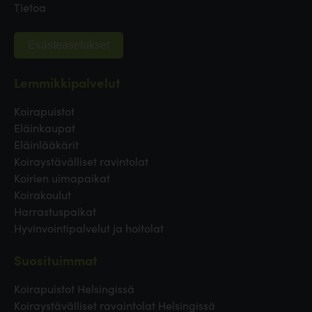
Tietoa
Evästeasetukset
Lemmikkipalvelut
Koirapuistot
Eläinkaupat
Eläinlääkärit
Koiraystävälliset ravintolat
Koirien uimapaikat
Koirakoulut
Harrastuspaikat
Hyvinvointipalvelut ja hoitolat
Suosituimmat
Koirapuistot Helsingissä
Koiraystävälliset ravaintolat Helsingissä