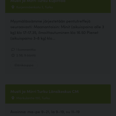
Musti ja Mirri Turku Kupittaa
Kurjenmäenkatu 3, Turku
Myymälässämme järjestetään pentutreffejä
seuraavasti: Maanantaisin: Minit (aikuispaino alle 3
kg) klo 17-17.35, ilmoittautuminen klo 16.50 Pienet
(aikuispaino 3-8 kg) klo...
1 kommenttia
2.56, 9 ääntä
Eläinkauppa
Musti ja Mirri Turku Länsikeskus CM
Markulantie 150, Turku
Avoinna: ma–pe 9–21, la 9–19, su 11–19