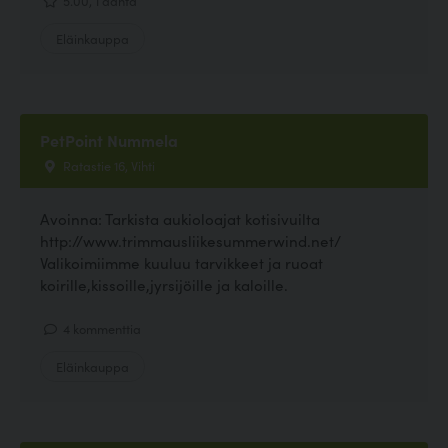
Eläinkauppa
PetPoint Nummela
Ratastie 16, Vihti
Avoinna: Tarkista aukioloajat kotisivuilta
http://www.trimmausliikesummerwind.net/
Valikoimiimme kuuluu tarvikkeet ja ruoat
koirille,kissoille,jyrsijöille ja kaloille.
4 kommenttia
Eläinkauppa