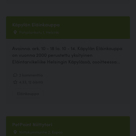
Käpylän Eläinkauppa
Pohjolankatu 1, Helsinki
Avoinna. ark. 10 - 18 la. 10 - 14. Käpylän Eläinkauppa
on vuonna 2000 perustettu yksityinen
Eläintarvikeliike Helsingin Käpylässä, osoitteessa...
2 kommenttia
4.33, 12 ääntä
Eläinkauppa
PetPoint Niittytori
Niittykummuntie 2, Espoo