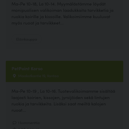
Ma-Pe 10-18, La 10-14. Myymälästämme löydät
monipuolisen valikoiman laadukkaita tarvikketia ja
ruokia koirille ja kissoille. Valikoimiimme kuuluvat
myös ruoat ja tarvikkeet...
Eläinkauppa
PetPoint Korso
Maakotkantie 19, Vantaa
Ma-Pe 10-19 , La 10-16. Tuotevalikoimamme sisältää
laajasti koirien, kissojen, jyrsijöiden sekä lintujen
ruokia ja tarvikkeita. Lisäksi saat meiltä kalojen
ruoat...
1 kommenttia
5.00, 1 ääntä