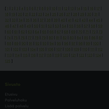
[
1
|
2
|
3
|
4
|
5
|
6
|
7
|
8
|
9
|
10
|
11
|
12
|
13
|
14
|
15
|
16
|
17
|
18
|
19
|
20
|
21
|
22
|
23
|
24
|
25
|
26
|
27
|
28
|
29
|
30
|
31
|
32
|
33
|
34
|
35
|
36
|
37
|
38
|
39
|
40
|
41
|
42
|
43
|
44
|
45
|
46
|
47
|
48
|
49
|
50
|
51
|
52
|
53
|
54
|
55
|
56
|
57
|
58
|
59
|
60
|
61
|
62
|
63
|
64
|
65
|
66
|
67
|
68
|
69
|
70
|
71
|
72
|
73
|
74
|
75
|
76
|
77
|
78
|
79
|
80
|
81
|
82
|
83
|
84
|
85
|
86
|
87
|
88
|
89
|
90
|
91
|
92
|
93
|
94
|
95
|
96
|
97
|
98
|
99
|
100
|
101
|
102
|
103
|
104
|
105
|
106
|
107
|
108
|
109
|
110
|
111
|
112
|
113
|
114
|
115
|
116
|
117
|
118
|
119
|
120
|
121
|
122
|
123
|
124
|
125
]
Sivusto
Etusivu
Palveluhaku
Lisää palvelu