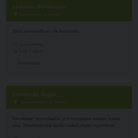
Keskustan Eläinkauppa
Kalevankatu 14, Helsinki
Tällä palvelulla ei ole kuvausta.
1 kommenttia
4.00, 3 ääntä
Eläinkauppa
Eläintarvike Doggis
Topeliuksenkatu 19, Helsinki
Tarvikkeet lemmikeille ja trimmaamo saman katon
alla. Trimmaamme kaikki rodut, myös nypittävät.