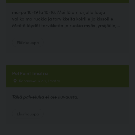
ma-pe 10-19 la 10-16. Meillä on tarjolla laaja
valikoima ruokia ja tarvikkeita koirille ja kissoille.
Meiltä löydät tarvikkeita ja ruokia myös jyrsijöille,...
Eläinkauppa
PetPoint Imatra
Kanava-aukio 2, Imatra
Tällä palvelulla ei ole kuvausta.
Eläinkauppa