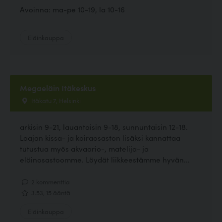
Avoinna: ma-pe 10-19, la 10-16
Eläinkauppa
Megaeläin Itäkeskus
Itäkatu 7, Helsinki
arkisin 9-21, lauantaisin 9-18, sunnuntaisin 12-18.
Laajan kissa- ja koiraosaston lisäksi kannattaa
tutustua myös akvaario-, matelija- ja
eläinosastoomme. Löydät liikkeestämme hyvän...
2 kommenttia
3.53, 15 ääntä
Eläinkauppa