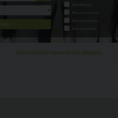
Koirakoulu
Muut palvelut
Koirakuvaaja
Koirasovellus
Mainospaikka vapaana!
Ota yhteyttä.