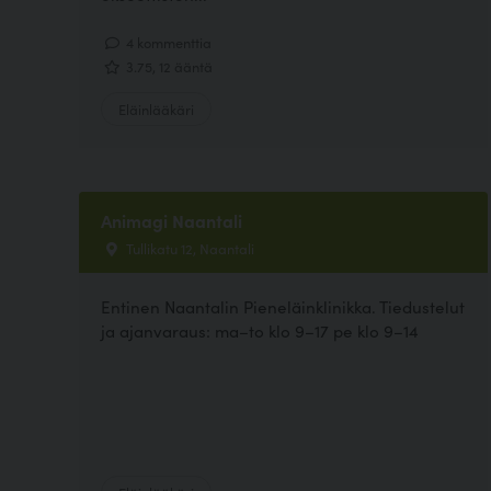
4 kommenttia
3.75, 12 ääntä
Eläinlääkäri
Animagi Naantali
Tullikatu 12, Naantali
Entinen Naantalin Pieneläinklinikka. Tiedustelut
ja ajanvaraus: ma–to klo 9–17 pe klo 9–14