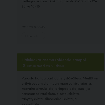
nettiajanvaraus. Auki ma, pe klo 8–16 ti, to 12–
20 ke 10–18
3.20, 5 ääntä
Eläinlääkäri
Eläinlääkäriasema Evidensia Kamppi
Hietaniemenkatu 7, Helsinki
Parasta hoitoa parhaalle ystävällesi. Meillä on
erityisosaamista muun muassa kirurgiasta,
kasvainsairauksista, ortopediasta, suu- ja
hammassairauksista, sisätaudeista,
tähystyksistä, silmäsairauksista ja
eksoottisten...