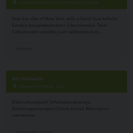
Urho Kekkosen katu 1 a, 00100 Helsinki, Helsinki
Feel the vibe of New York, with a Twist! Uusi kahvila
Kampin kauppakeskuksen 2.kerroksessa. Twist
Cafesta saat salaatisi juuri sellaisena kuin...
Ravintola
Ntrl PetHealth
Muskuntie 5, Kalliola , Lahti
Eläinnaturopaatti Urheilukoirahieroja
Aminohappoterapia Online-kurssit Aktiivikoira
valmennus
Hyvinvointi ja hoitolat