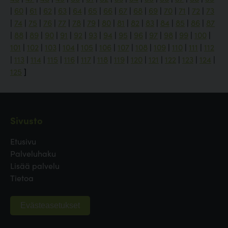
|
60
|
61
|
62
|
63
|
64
|
65
|
66
|
67
|
68
|
69
|
70
|
71
|
72
|
73
|
74
|
75
|
76
|
77
|
78
|
79
|
80
|
81
|
82
|
83
|
84
|
85
|
86
|
87
|
88
|
89
|
90
|
91
|
92
|
93
|
94
|
95
|
96
|
97
|
98
|
99
|
100
|
101
|
102
|
103
|
104
|
105
|
106
|
107
|
108
|
109
|
110
|
111
|
112
|
113
|
114
|
115
|
116
|
117
|
118
|
119
|
120
|
121
|
122
|
123
|
124
|
125
]
Sivusto
Etusivu
Palveluhaku
Lisää palvelu
Tietoa
Evästeasetukset