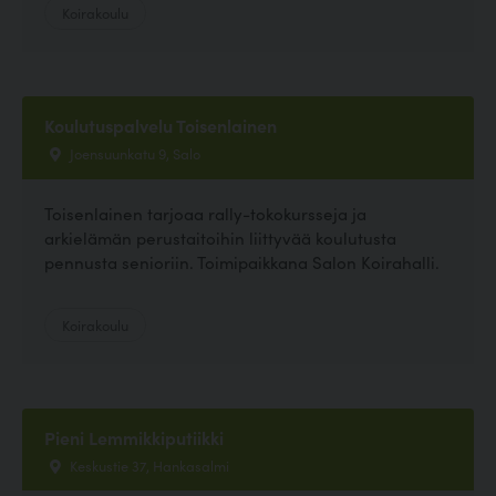
Koirakoulu
Koulutuspalvelu Toisenlainen
Joensuunkatu 9, Salo
Toisenlainen tarjoaa rally-tokokursseja ja
arkielämän perustaitoihin liittyvää koulutusta
pennusta senioriin. Toimipaikkana Salon Koirahalli.
Koirakoulu
Pieni Lemmikkiputiikki
Keskustie 37, Hankasalmi