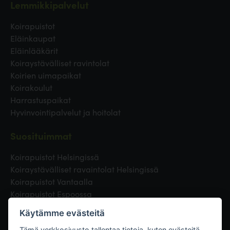
Lemmikkipalvelut
Koirapuistot
Eläinkaupat
Eläinlääkärit
Koiraystävälliset ravintolat
Koirien uimapaikat
Koirakoulut
Harrastuspaikat
Hyvinvointipalvelut ja hoitolat
Suosituimmat
Koirapuistot Helsingissä
Koiraystävälliset ravaintolat Helsingissä
Koirapuistot Vantaalla
Koirapuistot Espoossa
Koirapuistot Turussa
Käytämme evästeitä
Eläinlääkäri Helsingissä
Tämä verkkosivusto tallentaa tietoja, kuten evästeitä,