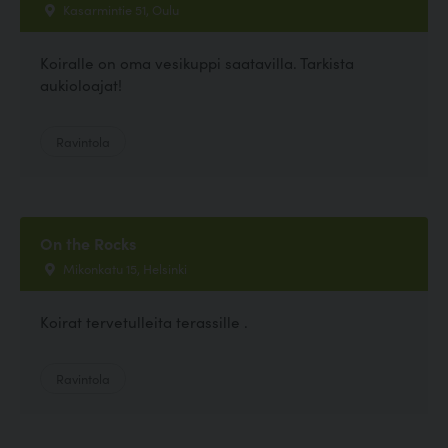
Kasarmintie 51, Oulu
Koiralle on oma vesikuppi saatavilla. Tarkista
aukioloajat!
Ravintola
On the Rocks
Mikonkatu 15, Helsinki
Koirat tervetulleita terassille .
Ravintola