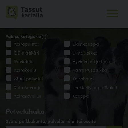
Valitse kategoria(t)
Koirapuisto
Eläinkauppa
Eläinlääkäri
Uimapaikka
Ravintola
Hyvinvointi ja hoitolat
Koirakoulu
Harrastuspaikka
Muut palvelut
Koirahotelli
Koirakuvaaja
Lenkkeily ja patikointi
Koirasovellus
Kauppa
Palveluhaku
Syötä paikkakunta, palvelun nimi tai osoite