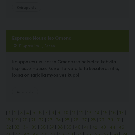
Koirapuisto
Espresso House Iso Omena
Piispansilta 11, Espoo
Kauppakeskus Isossa Omenassa palvelee kahvila
Espresso House. Koirat tervetulleita kesäterassille,
jossa on tarjolla myös vesikuppi.
Ravintola
[
1
|
2
|
3
|
4
|
5
|
6
|
7
|
8
|
9
|
10
|
11
|
12
|
13
|
14
|
15
|
16
|
17
|
18
|
19
|
20
|
21
|
22
|
23
|
24
|
25
|
26
|
27
|
28
|
29
|
30
|
31
|
32
|
33
|
34
|
35
|
36
|
37
|
38
|
39
|
40
|
41
|
42
|
43
|
44
|
45
|
46
|
47
|
48
|
49
|
50
|
51
|
52
|
53
|
54
|
55
|
56
|
57
|
58
|
59