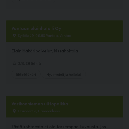
Vantaan eläinhotelli Oy
Kytötie 29, 01360 Vantaa, Vantaa
Eläinlääkäripalvelut, kissahoitola
3.19, 36 ääntä
Eläinlääkäri
Hyvinvointi ja hoitolat
Varikonniemen uittopaikka
Hämeentie, Hämeenlinna
Tästä kohteesta ei ole tarkempaa kuvausta. Jos