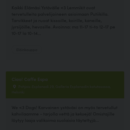
Kaikki Elämäsi Ystävälle <3 Lemmikit ovat
tervetulleita palvelijoineen asioimaan Putiikilla.
Tarvikkeet ja ruoat kissoille, koirille, kaneille,
jyrsijöille, hevosille. Avoinna: ma 11-17 ti-to 12-17 pe
10-17 la 10-14...
Eläinkauppa
Ciao! Caffe Espa
Pohjois-Esplanadi 29, Galleria Esplanadin katutasossa,
Helsinki
We <3 Dogs! Karvainen ystäväsi on myös tervetullut
kahvilaamme - tarjolla vettä ja keksejä! Omistajille
löytyy laaja valikoima suolaisia täytettyjä...