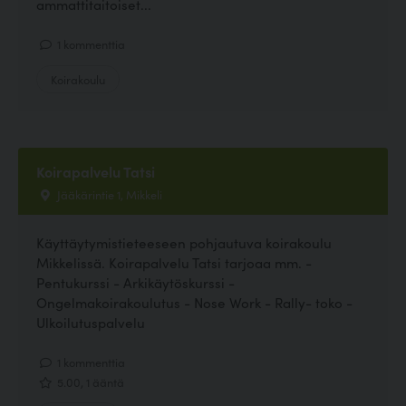
ammattitaitoiset...
1 kommenttia
Koirakoulu
Koirapalvelu Tatsi
Jääkärintie 1, Mikkeli
Käyttäytymistieteeseen pohjautuva koirakoulu
Mikkelissä. Koirapalvelu Tatsi tarjoaa mm. -
Pentukurssi - Arkikäytöskurssi -
Ongelmakoirakoulutus - Nose Work - Rally- toko -
Ulkoilutuspalvelu
1 kommenttia
5.00, 1 ääntä