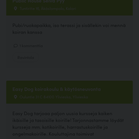
Public House Selvä Pyy
Tuntiritie 16, Äkäslompolo, Kolari
Pubi/ruokapaikka, iso terassi ja sisällekin voi mennä
koiran kanssa
1 kommenttia
Ravintola
Easy Dog koirakoulu & käytösneuvonta
Ouluntie 31 C 84100 Ylivieska, Ylivieska
Easy Dog tarjoaa paljon uusia kursseja kaiken
ikäisille ja tasoisille koirille! Tarjonnastamme löydät
kursseja mm. kotikoirille, harrastuskoirille ja
ongelmakoirille. Kouluttajina toimivat