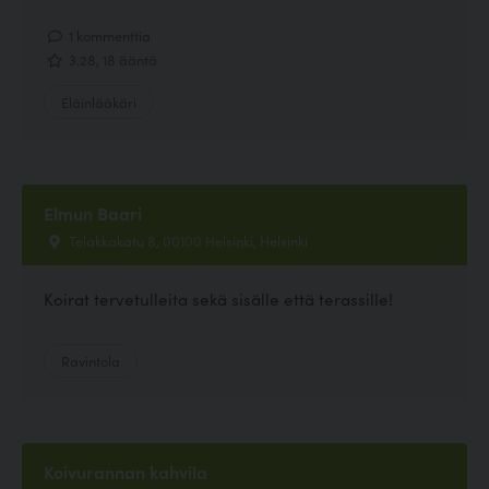
1 kommenttia
3.28, 18 ääntä
Eläinlääkäri
Elmun Baari
Telakkakatu 8, 00100 Helsinki, Helsinki
Koirat tervetulleita sekä sisälle että terassille!
Ravintola
Koivurannan kahvila