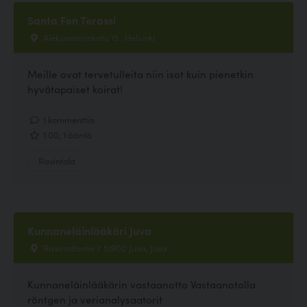
Santa Fen Terassi
Aleksanterinkatu 15 , Helsinki
Meille ovat tervetulleita niin isot kuin pienetkin
hyvätapaiset koirat!
1 kommenttia
1.00, 1 ääntä
Ravintola
Kunnaneläinlääkäri Juva
Raviradantie 7 51900 Juva, Juva
Kunnaneläinlääkärin vastaanotto Vastaanotolla
röntgen ja verianalysaatorit