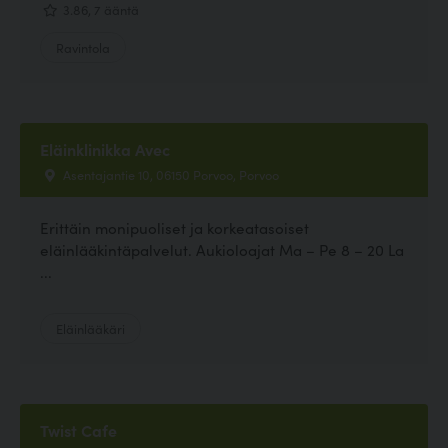
3.86, 7 ääntä
Ravintola
Eläinklinikka Avec
Asentajantie 10, 06150 Porvoo, Porvoo
Erittäin monipuoliset ja korkeatasoiset
eläinlääkintäpalvelut. Aukioloajat Ma – Pe 8 – 20 La
...
Eläinlääkäri
Twist Cafe