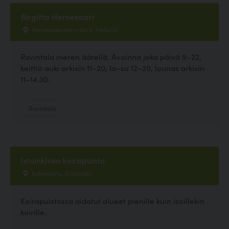
Birgitta Hernesaari
Hernesaarenranta 2, Helsinki
Ravintola meren äärellä. Avoinna joka päivä 9–22,
keittiö auki arkisin 11–20, la–su 12–20, lounas arkisin
11–14.30.
Ravintola
Istuinkiven koirapuisto
kokonkatu, Riihimäki
Koirapuistossa aidatut alueet pienille kuin isoillekin
koirille.