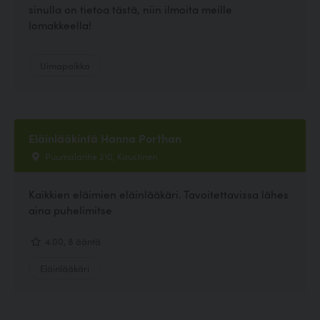
sinulla on tietoa tästä, niin ilmoita meille
lomakkeella!
Uimapaikka
Eläinlääkintä Hanna Porthan
Puumalantie 210, Kaustinen
Kaikkien eläimien eläinlääkäri. Tavoitettavissa lähes
aina puhelimitse
4.00, 8 ääntä
Eläinlääkäri