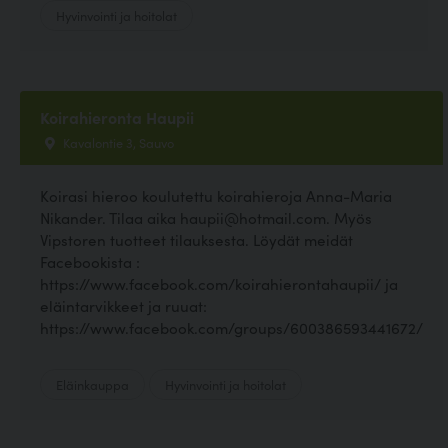
Hyvinvointi ja hoitolat
Koirahieronta Haupii
Kavalontie 3, Sauvo
Koirasi hieroo koulutettu koirahieroja Anna-Maria
Nikander. Tilaa aika haupii@hotmail.com. Myös
Vipstoren tuotteet tilauksesta. Löydät meidät
Facebookista :
https://www.facebook.com/koirahierontahaupii/ ja
eläintarvikkeet ja ruuat:
https://www.facebook.com/groups/600386593441672/
Eläinkauppa
Hyvinvointi ja hoitolat