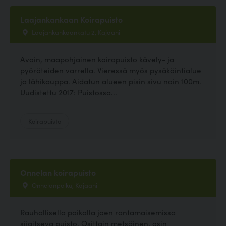
Laajankankaan Koirapuisto
Laajankankaankatu 2, Kajaani
Avoin, maapohjainen koirapuisto kävely- ja
pyöräteiden varrella. Vieressä myös pysäköintialue
ja lähikauppa. Aidatun alueen pisin sivu noin 100m.
Uudistettu 2017: Puistossa...
Koirapuisto
Onnelan koirapuisto
Onnelanpolku, Kajaani
Rauhallisella paikalla joen rantamaisemissa
sijaitseva puisto. Osittain metsäinen, osin