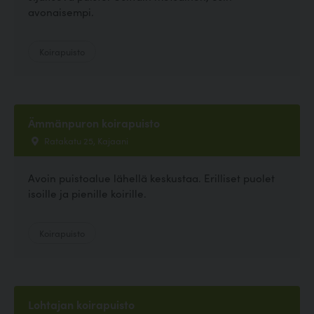
avonaisempi.
Koirapuisto
Ämmänpuron koirapuisto
Ratakatu 25, Kajaani
Avoin puistoalue lähellä keskustaa. Erilliset puolet
isoille ja pienille koirille.
Koirapuisto
Lohtajan koirapuisto