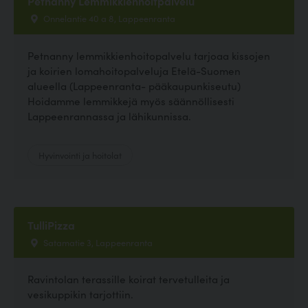
Petnanny Lemmikkienhoitpalvelu
Onnelantie 40 a 8, Lappeenranta
Petnanny lemmikkienhoitopalvelu tarjoaa kissojen
ja koirien lomahoitopalveluja Etelä-Suomen
alueella (Lappeenranta- pääkaupunkiseutu)
Hoidamme lemmikkejä myös säännöllisesti
Lappeenrannassa ja lähikunnissa.
Hyvinvointi ja hoitolat
TulliPizza
Satamatie 3, Lappeenranta
Ravintolan terassille koirat tervetulleita ja
vesikuppikin tarjottiin.