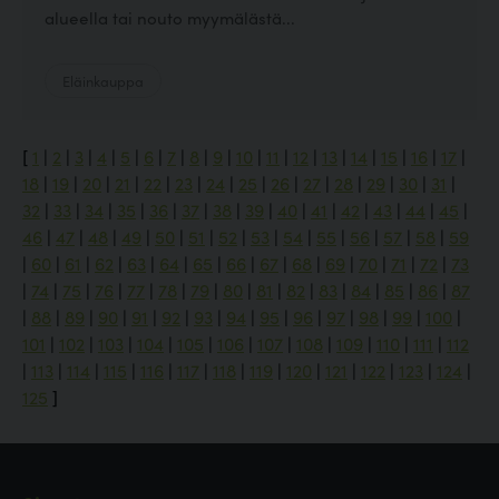
alueella tai nouto myymälästä...
Eläinkauppa
[
1
|
2
|
3
|
4
|
5
|
6
|
7
|
8
|
9
|
10
|
11
|
12
|
13
|
14
|
15
|
16
|
17
|
18
|
19
|
20
|
21
|
22
|
23
|
24
|
25
|
26
|
27
|
28
|
29
|
30
|
31
|
32
|
33
|
34
|
35
|
36
|
37
|
38
|
39
|
40
|
41
|
42
|
43
|
44
|
45
|
46
|
47
|
48
|
49
|
50
|
51
|
52
|
53
|
54
|
55
|
56
|
57
|
58
|
59
|
60
|
61
|
62
|
63
|
64
|
65
|
66
|
67
|
68
|
69
|
70
|
71
|
72
|
73
|
74
|
75
|
76
|
77
|
78
|
79
|
80
|
81
|
82
|
83
|
84
|
85
|
86
|
87
|
88
|
89
|
90
|
91
|
92
|
93
|
94
|
95
|
96
|
97
|
98
|
99
|
100
|
101
|
102
|
103
|
104
|
105
|
106
|
107
|
108
|
109
|
110
|
111
|
112
|
113
|
114
|
115
|
116
|
117
|
118
|
119
|
120
|
121
|
122
|
123
|
124
|
125
]