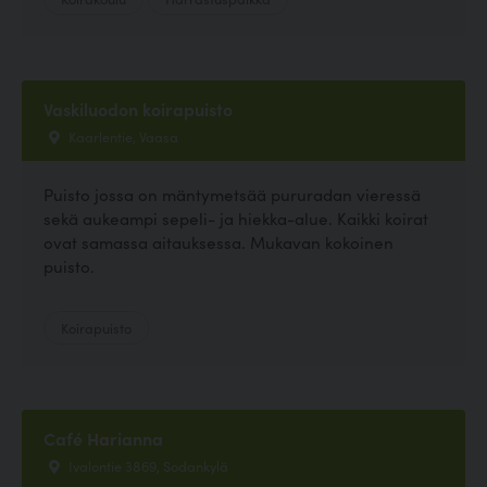
Vaskiluodon koirapuisto
Kaarlentie, Vaasa
Puisto jossa on mäntymetsää pururadan vieressä
sekä aukeampi sepeli- ja hiekka-alue. Kaikki koirat
ovat samassa aitauksessa. Mukavan kokoinen
puisto.
Koirapuisto
Café Harianna
Ivalontie 3869, Sodankylä