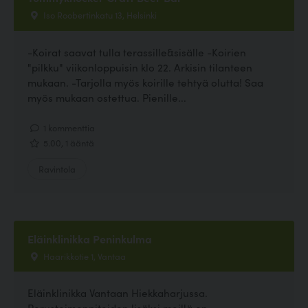
Iso Roobertinkatu 13, Helsinki
-Koirat saavat tulla terassille&sisälle -Koirien
"pilkku" viikonloppuisin klo 22. Arkisin tilanteen
mukaan. -Tarjolla myös koirille tehtyä olutta! Saa
myös mukaan ostettua. Pienille...
1 kommenttia
5.00, 1 ääntä
Ravintola
Eläinklinikka Peninkulma
Haarikkotie 1, Vantaa
Eläinklinikka Vantaan Hiekkaharjussa.
Perustoimenpiteiden lisäksi meillä on