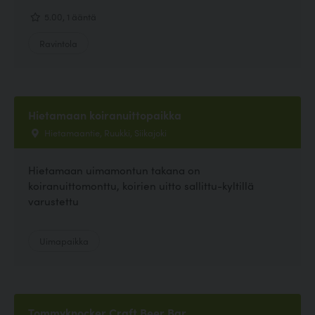
5.00, 1 ääntä
Ravintola
Hietamaan koiranuittopaikka
Hietamaantie, Ruukki, Siikajoki
Hietamaan uimamontun takana on
koiranuittomonttu, koirien uitto sallittu-kyltillä
varustettu
Uimapaikka
Tommyknocker Craft Beer Bar