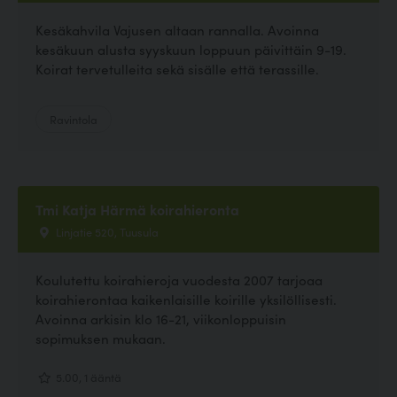
Kesäkahvila Vajusen altaan rannalla. Avoinna
kesäkuun alusta syyskuun loppuun päivittäin 9-19.
Koirat tervetulleita sekä sisälle että terassille.
Ravintola
Tmi Katja Härmä koirahieronta
Linjatie 520, Tuusula
Koulutettu koirahieroja vuodesta 2007 tarjoaa
koirahierontaa kaikenlaisille koirille yksilöllisesti.
Avoinna arkisin klo 16-21, viikonloppuisin
sopimuksen mukaan.
5.00, 1 ääntä