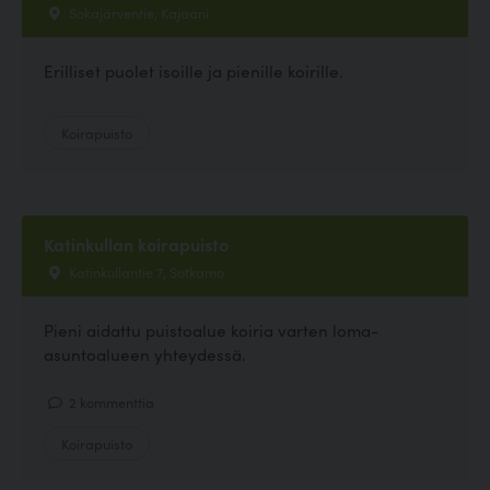
Sokajärventie, Kajaani
Erilliset puolet isoille ja pienille koirille.
Koirapuisto
Katinkullan koirapuisto
Katinkullantie 7, Sotkamo
Pieni aidattu puistoalue koiria varten loma-
asuntoalueen yhteydessä.
2 kommenttia
Koirapuisto