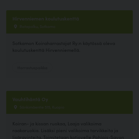
Hirvenniemen koulutuskenttä
Ratapolku, Sotkamo
Sotkamon Koiraharrastajat Ry:n käytössä oleva
koulutuskenttä Hirvenniemellä.
Harrastuspaikka
Vauhtihäntä Oy
Sänkimäentie 515, Kuopio
Koiran- ja kissan ruokaa, Laaja valikoima
raakaruokia. Lisäksi pieni valikoima tarvikkeita ja
lisäravinteita. Toimitetaan kotiovelle Pohjois-Savon