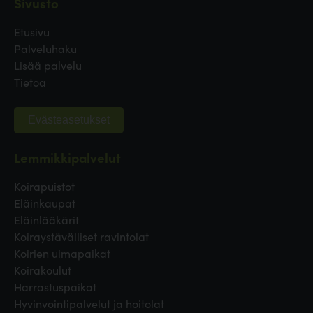
Sivusto
Etusivu
Palveluhaku
Lisää palvelu
Tietoa
Evästeasetukset
Lemmikkipalvelut
Koirapuistot
Eläinkaupat
Eläinlääkärit
Koiraystävälliset ravintolat
Koirien uimapaikat
Koirakoulut
Harrastuspaikat
Hyvinvointipalvelut ja hoitolat