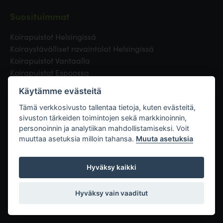
Suosituimmat
Koirapuistot Helsingissä
Koiraystävälliset ravaintolat Helsingissä
Koirapuistot Vantaalla
Koirapuistot Espoossa
Koirapuistot Turussa
Käytämme evästeitä
Eläinlääkäri Helsingissä
Koirapuistot Tampereella
Tämä verkkosivusto tallentaa tietoja, kuten evästeitä,
sivuston tärkeiden toimintojen sekä markkinoinnin,
personoinnin ja analytiikan mahdollistamiseksi. Voit
Linkit
muuttaa asetuksia milloin tahansa.
Muuta asetuksia
Hyväksy kaikki
Hyväksy vain vaaditut