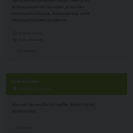
erityisosaamista kissojen ja koirien
hammashoidoissa, ihotaudeissa sekä
käytöspotilaiden hoidossa.
3 kommenttia
3.43, 49 ääntä
Eläinlääkäri
Felis Kahvila
Mäntytie 11, Helsinki
Hauvat tervetulleita meille, kesät/talvet,
sisään/ulos.
Ravintola