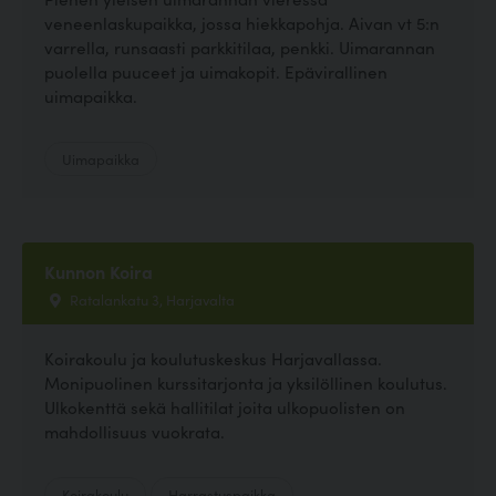
veneenlaskupaikka, jossa hiekkapohja. Aivan vt 5:n
varrella, runsaasti parkkitilaa, penkki. Uimarannan
puolella puuceet ja uimakopit. Epävirallinen
uimapaikka.
Uimapaikka
Kunnon Koira
Ratalankatu 3, Harjavalta
Koirakoulu ja koulutuskeskus Harjavallassa.
Monipuolinen kurssitarjonta ja yksilöllinen koulutus.
Ulkokenttä sekä hallitilat joita ulkopuolisten on
mahdollisuus vuokrata.
Koirakoulu
Harrastuspaikka