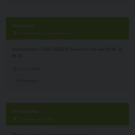
Dreampet
Sammontori 2, Lappeenranta
Sammontori 2 050-5552251 Avoinna: ma-pe 10-19, la
10-17
3.17, 6 ääntä
Eläinkauppa
Uimapaikka
Tietokatu, Lapinlahti
Pienen yleisen uimarannan vieressä