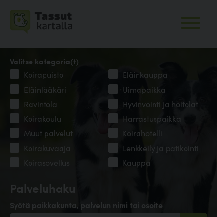
Valitse kategoria(t)
Koirapuisto
Eläinkauppa
Eläinlääkäri
Uimapaikka
Ravintola
Hyvinvointi ja hoitolat
Koirakoulu
Harrastuspaikka
Muut palvelut
Koirahotelli
Koirakuvaaja
Lenkkeily ja patikointi
Koirasovellus
Kauppa
Palveluhaku
Syötä paikkakunta, palvelun nimi tai osoite