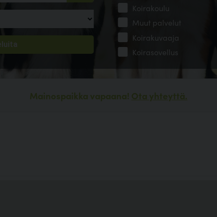
Koirakoulu
Muut palvelut
Koirakuvaaja
Koirasovellus
Mainospaikka vapaana!
Ota yhteyttä.