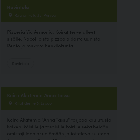
Ravintola
Rauhankatu 33, Porvoo
Pizzeria Via Armonia. Koirat tervetulleet
sisälle. Napolilaista pizzaa aidosta uunista.
Rento ja mukava henkilökunta.
Ravintola
Koira Akatemia Anna Tassu
Riilahdentie 5, Espoo
Koira Akatemia "Anna Tassu" tarjoaa koulutusta
kaiken ikäisille ja tasoisille koirille sekä heidän
omistajilleen arkielämään ja tottelevaisuuteen.