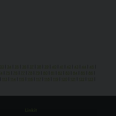
33
|
34
|
35
|
36
|
37
|
38
|
39
|
40
|
41
|
42
|
43
|
44
|
45
|
74
|
75
|
76
|
77
|
78
|
79
|
80
|
81
|
82
|
83
|
84
|
85
|
86
|
|
113
|
114
|
115
|
116
|
117
|
118
|
119
|
120
|
121
|
122
|
123
|
Linkit