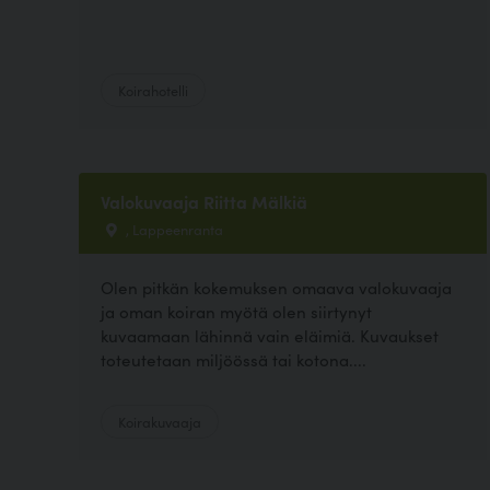
Koirahotelli
Valokuvaaja Riitta Mälkiä
, Lappeenranta
Olen pitkän kokemuksen omaava valokuvaaja
ja oman koiran myötä olen siirtynyt
kuvaamaan lähinnä vain eläimiä. Kuvaukset
toteutetaan miljöössä tai kotona....
Koirakuvaaja