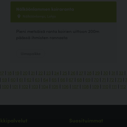
Nälköönlammen koiraranta
Nälköönlampi, Lohja
Pieni metsäisä ranta koirien uittoon 200m
päässä ihmisten rannasta
Uimapaikka
17
|
18
|
19
|
20
|
21
|
22
|
23
|
24
|
25
|
26
|
27
|
28
|
29
|
30
|
31
|
32
|
|
59
|
60
|
61
|
62
|
63
|
64
|
65
|
66
|
67
|
68
|
69
|
70
|
71
|
72
|
73
|
|
100
|
101
|
102
|
103
|
104
|
105
|
106
|
107
|
108
|
109
|
110
|
111
|
112
kkipalvelut
Suosituimmat