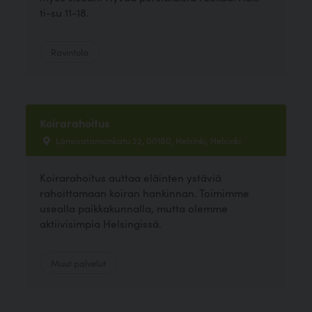
ti-su 11-18.
Ravintola
Koirarahoitus
Länsisatamankatu 22, 00180, Helsinki, Helsinki
Koirarahoitus auttaa eläinten ystäviä
rahoittamaan koiran hankinnan. Toimimme
usealla paikkakunnalla, mutta olemme
aktiivisimpia Helsingissä.
Muut palvelut