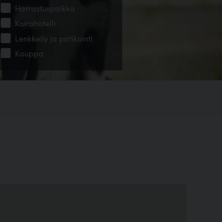
Harrastuspaikka
Koirahotelli
Lenkkeily ja patikointi
Kauppa