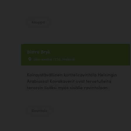
Kauppa
Bistro Bryk
Hämeentie 135a, Helsinki
Koiraystävällinen kortteliravintola Helsingin
Arabiassa! Koirakaverit ovat tervetulleita
terassin lisäksi myös sisälle ravintolaan.
Ravintola