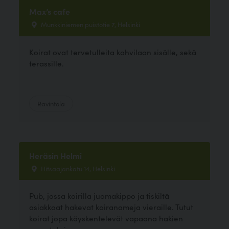
Max’s cafe
Munkkiniemen puistotie 7, Helsinki
Koirat ovat tervetulleita kahvilaan sisälle, sekä
terassille.
Ravintola
Heräsin Helmi
Hitsaajankatu 14, Helsinki
Pub, jossa koirilla juomakippo ja tiskiltä
asiakkaat hakevat koiranameja vieraille. Tutut
koirat jopa käyskentelevät vapaana hakien