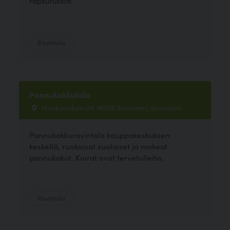
rapsutuksia.
Ravintola
Pannukakkutalo
Maakuntakatu 29, 96200 Rovaniemi, Rovaniemi
Pannukakkuravintola kauppakeskuksen
keskellä, ruokaisat suolaiset ja makeat
pannukakut. Koirat ovat tervetulleita.
Ravintola