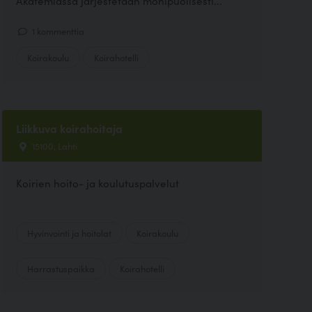
Akatemiassa järjestetään monipuolisesti...
1 kommenttia
Koirakoulu
Koirahotelli
Liikkuva koirahoitaja
15100, Lahti
Koirien hoito- ja koulutuspalvelut
Hyvinvointi ja hoitolat
Koirakoulu
Harrastuspaikka
Koirahotelli