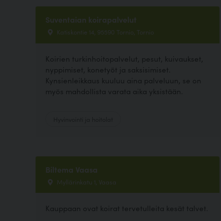
Suventaian koirapalvelut
Katiskontie 14, 95590 Tornio, Tornio
Koirien turkinhoitopalvelut, pesut, kuivaukset,
nyppimiset, konetyöt ja saksisimiset.
Kynsienleikkaus kuuluu aina palveluun, se on
myös mahdollista varata aika yksistään.
Hyvinvointi ja hoitolat
Biltema Vaasa
Myllärinkatu 1, Vaasa
Kauppaan ovat koirat tervetulleita kesät talvet.