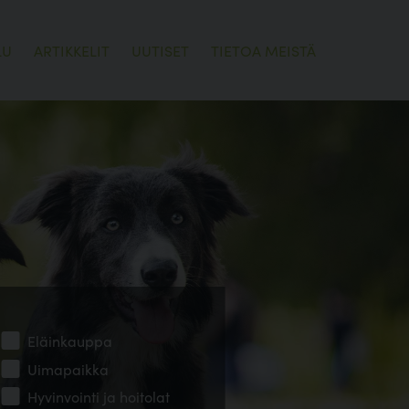
LU
ARTIKKELIT
UUTISET
TIETOA MEISTÄ
Eläinkauppa
Uimapaikka
Hyvinvointi ja hoitolat