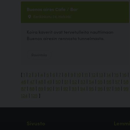
Buenos aires Cafe / Bar
Eerikinkatu 24, Helsinki
Koira kaverit ovat tervetulleita nauttimaan
Buenos airesin rennosta tunnelmasta.
Ravintola
[
1
|
2
|
3
|
4
|
5
|
6
|
7
|
8
|
9
|
10
|
11
|
12
|
13
|
14
|
15
|
16
|
46
|
47
|
48
|
49
|
50
|
51
|
52
|
53
|
54
|
55
|
56
|
57
|
58
87
|
88
|
89
|
90
|
91
|
92
|
93
|
94
|
95
|
96
|
97
|
98
|
99
124
|
125
]
Sivusto
Lemmi