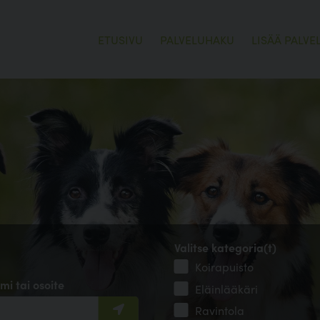
ETUSIVU
PALVELUHAKU
LISÄÄ PALVE
Valitse kategoria(t)
Koirapuisto
mi tai osoite
Eläinlääkäri
Ravintola