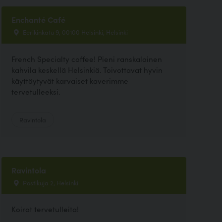
Enchanté Café
Eerikinkatu 9, 00100 Helsinki, Helsinki
French Specialty coffee! Pieni ranskalainen
kahvila keskellä Helsinkiä. Toivottavat hyvin
käyttäytyvät karvaiset kaverimme
tervetulleeksi.
Ravintola
Ravintola
Postikuja 2, Helsinki
Koirat tervetulleita!