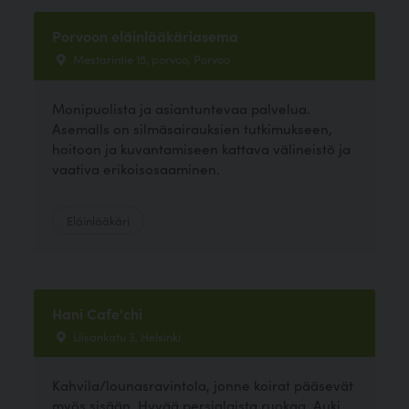
Porvoon eläinlääkäriasema
Mestarintie 15, porvoo, Porvoo
Monipuolista ja asiantuntevaa palvelua.
Asemalls on silmäsairauksien tutkimukseen,
hoitoon ja kuvantamiseen kattava välineistö ja
vaativa erikoisosaaminen.
Eläinlääkäri
Hani Cafe'chi
Liisankatu 3, Helsinki
Kahvila/lounasravintola, jonne koirat pääsevät
myös sisään. Hyvää persialaista ruokaa. Auki