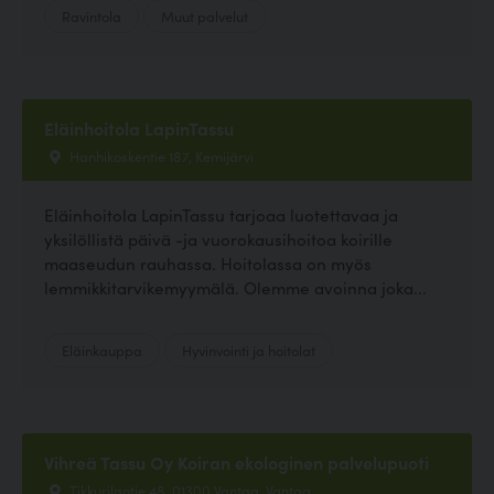
Ravintola
Muut palvelut
Eläinhoitola LapinTassu
Hanhikoskentie 187, Kemijärvi
Eläinhoitola LapinTassu tarjoaa luotettavaa ja
yksilöllistä päivä -ja vuorokausihoitoa koirille
maaseudun rauhassa. Hoitolassa on myös
lemmikkitarvikemyymälä. Olemme avoinna joka...
Eläinkauppa
Hyvinvointi ja hoitolat
Vihreä Tassu Oy Koiran ekologinen palvelupuoti
Tikkurilantie 48, 01300 Vantaa, Vantaa