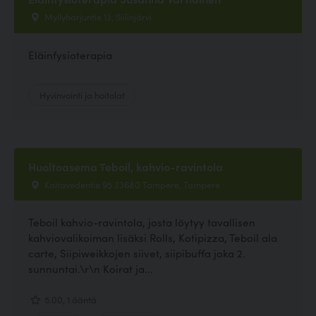
Myllyharjuntie 13, Siilinjärvi
Eläinfysioterapia
Hyvinvointi ja hoitolat
Huoltoasema Teboil, kahvio-ravintola
Kaitavedentie 95 33680 Tampere, Tampere
Teboil kahvio-ravintola, josta löytyy tavallisen
kahviovalikoiman lisäksi Rolls, Kotipizza, Teboil ala
carte, Siipiweikkojen siivet, siipibuffa joka 2.
sunnuntai.\r\n Koirat ja...
5.00, 1 ääntä