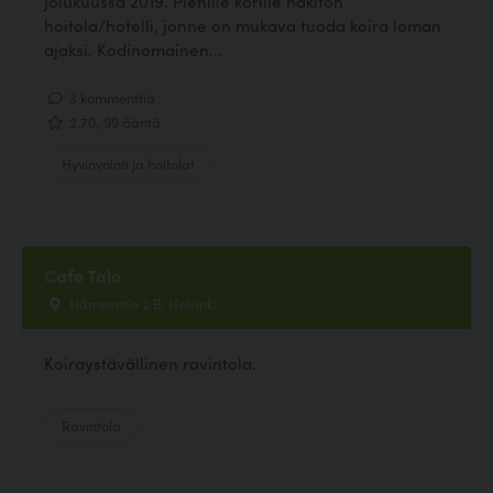
jolukuussa 2019. Pienille korille häkitön
hoitola/hotelli, jonne on mukava tuoda koira loman
ajaksi. Kodinomainen...
3 kommenttia
2.70, 99 ääntä
Hyvinvointi ja hoitolat
Cafe Talo
Hämeentie 2 B, Helsinki
Koiraystävällinen ravintola.
Ravintola