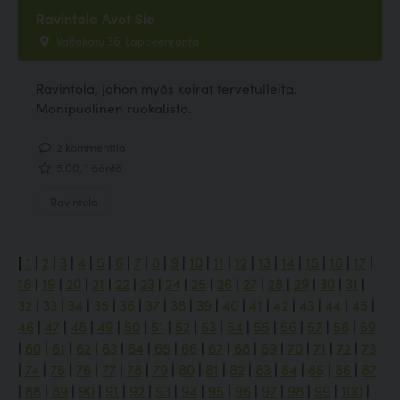
Ravintola Avot Sie
Valtakatu 36, Lappeenranta
Ravintola, johon myös koirat tervetulleita.
Monipuolinen ruokalista.
2 kommenttia
5.00, 1 ääntä
Ravintola
[
1
|
2
|
3
|
4
|
5
|
6
|
7
|
8
|
9
|
10
|
11
|
12
|
13
|
14
|
15
|
16
|
17
|
18
|
19
|
20
|
21
|
22
|
23
|
24
|
25
|
26
|
27
|
28
|
29
|
30
|
31
|
32
|
33
|
34
|
35
|
36
|
37
|
38
|
39
|
40
|
41
|
42
|
43
|
44
|
45
|
46
|
47
|
48
|
49
|
50
|
51
|
52
|
53
|
54
|
55
|
56
|
57
|
58
|
59
|
60
|
61
|
62
|
63
|
64
|
65
|
66
|
67
|
68
|
69
|
70
|
71
|
72
|
73
|
74
|
75
|
76
|
77
|
78
|
79
|
80
|
81
|
82
|
83
|
84
|
85
|
86
|
87
|
88
|
89
|
90
|
91
|
92
|
93
|
94
|
95
|
96
|
97
|
98
|
99
|
100
|