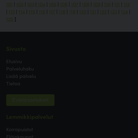
101
|
102
|
103
|
104
|
105
|
106
|
107
|
108
|
109
|
110
|
111
|
112
|
113
|
114
|
115
|
116
|
117
|
118
|
119
|
120
|
121
|
122
|
123
|
124
|
125
]
Sivusto
Etusivu
Palveluhaku
Lisää palvelu
Tietoa
Evästeasetukset
Lemmikkipalvelut
Koirapuistot
Eläinkaupat