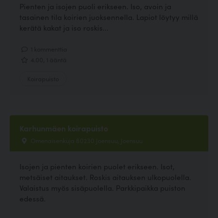
Pienten ja isojen puoli erikseen. Iso, avoin ja
tasainen tila koirien juoksennella. Lapiot löytyy millä
kerätä kakat ja iso roskis...
1 kommenttia
4.00, 1 ääntä
Koirapuisto
Karhunmäen koirapuisto
Omenaisenkuja 80230 Joensuu, Joensuu
Isojen ja pienten koirien puolet erikseen. Isot,
metsäiset aitaukset. Roskis aitauksen ulkopuolella.
Valaistus myös sisäpuolella. Parkkipaikka puiston
edessä.