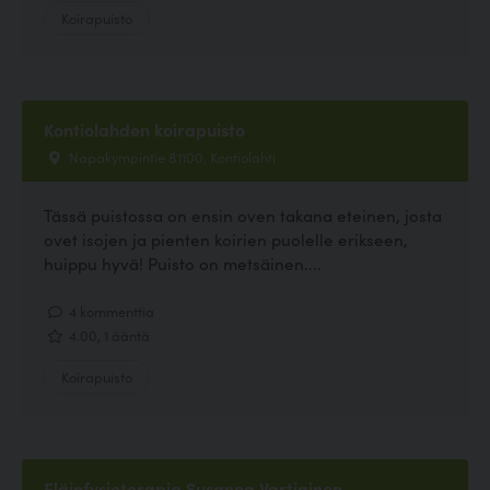
Koirapuisto
Kontiolahden koirapuisto
Napakympintie 81100, Kontiolahti
Tässä puistossa on ensin oven takana eteinen, josta
ovet isojen ja pienten koirien puolelle erikseen,
huippu hyvä! Puisto on metsäinen....
4 kommenttia
4.00, 1 ääntä
Koirapuisto
Eläinfysioterapia Susanna Vartiainen