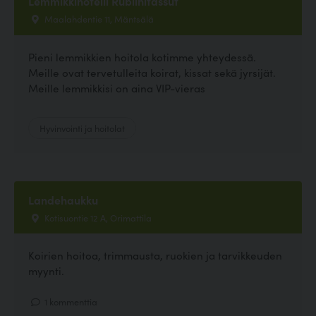
Lemmikkihotelli Rubiinitassut
Maalahdentie 11, Mäntsälä
Pieni lemmikkien hoitola kotimme yhteydessä.
Meille ovat tervetulleita koirat, kissat sekä jyrsijät.
Meille lemmikkisi on aina VIP-vieras
Hyvinvointi ja hoitolat
Landehaukku
Kotisuontie 12 A, Orimattila
Koirien hoitoa, trimmausta, ruokien ja tarvikkeuden
myynti.
1 kommenttia