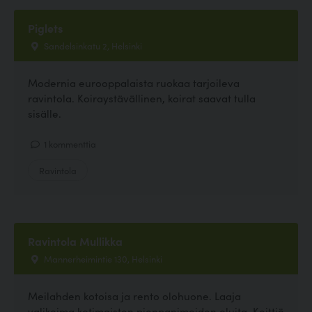
Piglets
Sandelsinkatu 2, Helsinki
Modernia eurooppalaista ruokaa tarjoileva
ravintola. Koiraystävällinen, koirat saavat tulla
sisälle.
1 kommenttia
Ravintola
Ravintola Mullikka
Mannerheimintie 130, Helsinki
Meilahden kotoisa ja rento olohuone. Laaja
valikoima kotimaisten pienpanimoiden oluita. Keittiö