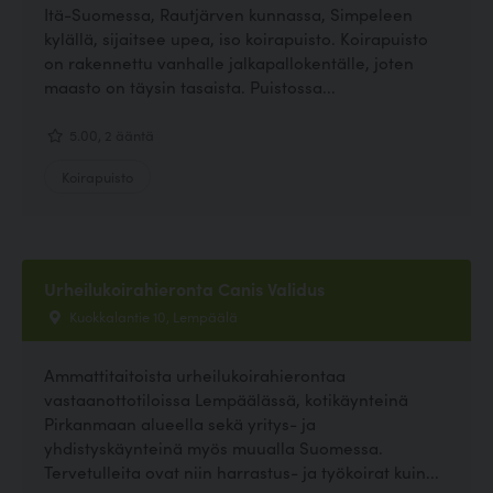
Itä-Suomessa, Rautjärven kunnassa, Simpeleen
kylällä, sijaitsee upea, iso koirapuisto. Koirapuisto
on rakennettu vanhalle jalkapallokentälle, joten
maasto on täysin tasaista. Puistossa...
5.00, 2 ääntä
Koirapuisto
Urheilukoirahieronta Canis Validus
Kuokkalantie 10, Lempäälä
Ammattitaitoista urheilukoirahierontaa
vastaanottotiloissa Lempäälässä, kotikäynteinä
Pirkanmaan alueella sekä yritys- ja
yhdistyskäynteinä myös muualla Suomessa.
Tervetulleita ovat niin harrastus- ja työkoirat kuin...