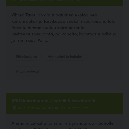
Vihreä Tassu on ainutlaatuinen ekologinen
koiranruoka- ja tarvikepuoti sekä myös koirahoitola.
Palveluihimme kuuluu koirahieronta,
ravitsemusneuvonta, päivähoito, hammaspuhdistus
ja trimmaus. Voit...
Eläinkauppa
Hyvinvointi ja hoitolat
Muut palvelut
JPKH koirahoitola / hotelli & kissahotelli
Kalailante 44, 14700 HAUHO, Hämeenlinna
Aiemmin Letkulla toiminut yritys muuttaa Hauholle