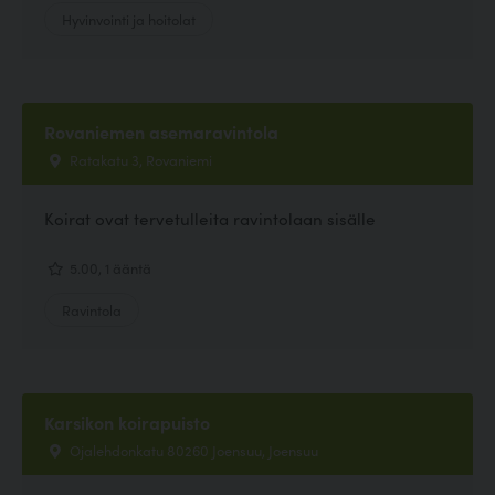
Hyvinvointi ja hoitolat
Rovaniemen asemaravintola
Ratakatu 3, Rovaniemi
Koirat ovat tervetulleita ravintolaan sisälle
5.00, 1 ääntä
Ravintola
Karsikon koirapuisto
Ojalehdonkatu 80260 Joensuu, Joensuu