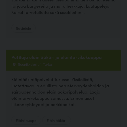
tarjoaa burgereita ja muita herkkuja. Lautapelejä.
Koirat tervetulleita sekä sisätiloihin...
Ravintola
PetBaja eläinlääkäri ja eläintarvikekauppa
Ruunikkokatu 1, Turku
Eläinlääkintäpalvelut Turussa. Yksilöllistä,
luotettavaa ja edullista perusterveydenhoidon ja
sairaudenhoidon eläinlääkäripalvelua. Laaja
eläintarvikekauppa samassa. Erinomaiset
liikenneyhteydet ja parkkipaikat.
Eläinkauppa
Eläinlääkäri