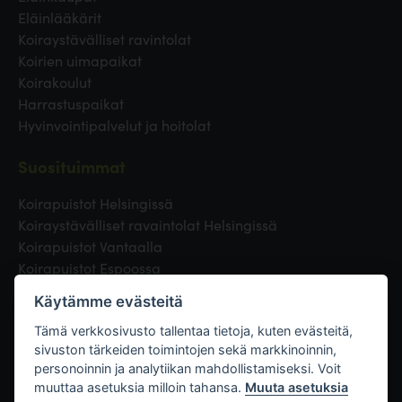
Eläinlääkärit
Koiraystävälliset ravintolat
Koirien uimapaikat
Koirakoulut
Harrastuspaikat
Hyvinvointipalvelut ja hoitolat
Suosituimmat
Koirapuistot Helsingissä
Koiraystävälliset ravaintolat Helsingissä
Koirapuistot Vantaalla
Koirapuistot Espoossa
Koirapuistot Turussa
Käytämme evästeitä
Eläinlääkäri Helsingissä
Koirapuistot Tampereella
Tämä verkkosivusto tallentaa tietoja, kuten evästeitä,
sivuston tärkeiden toimintojen sekä markkinoinnin,
personoinnin ja analytiikan mahdollistamiseksi. Voit
Linkit
muuttaa asetuksia milloin tahansa.
Muuta asetuksia