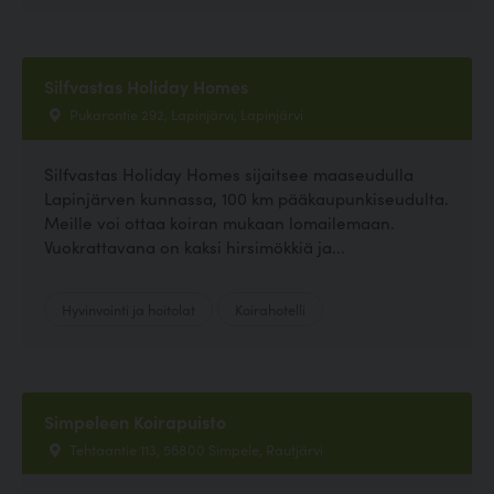
Silfvastas Holiday Homes
Pukarontie 292, Lapinjärvi, Lapinjärvi
Silfvastas Holiday Homes sijaitsee maaseudulla
Lapinjärven kunnassa, 100 km pääkaupunkiseudulta.
Meille voi ottaa koiran mukaan lomailemaan.
Vuokrattavana on kaksi hirsimökkiä ja...
Hyvinvointi ja hoitolat
Koirahotelli
Simpeleen Koirapuisto
Tehtaantie 113, 56800 Simpele, Rautjärvi