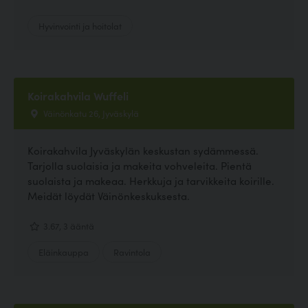
Hyvinvointi ja hoitolat
Koirakahvila Wuffeli
Väinönkatu 26, Jyväskylä
Koirakahvila Jyväskylän keskustan sydämmessä.
Tarjolla suolaisia ja makeita vohveleita. Pientä
suolaista ja makeaa. Herkkuja ja tarvikkeita koirille.
Meidät löydät Väinönkeskuksesta.
3.67, 3 ääntä
Eläinkauppa
Ravintola