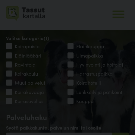
Valitse kategoria(t)
Koirapuisto
Eläinkauppa
Eläinlääkäri
Uimapaikka
Ravintola
Hyvinvointi ja hoitolat
Koirakoulu
Harrastuspaikka
Muut palvelut
Koirahotelli
Koirakuvaaja
Lenkkeily ja patikointi
Koirasovellus
Kauppa
Palveluhaku
Syötä paikkakunta, palvelun nimi tai osoite