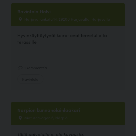
Ravintola Holvi
Harjavallankatu 14, 29200 Harjavalta, Harjavalta
Hyvinkäyttäytyvät koirat ovat tervetulleita
terassille
1 kommenttia
Ravintola
Närpiön kunnaneläinlääkäri
Matuschvägen 6, Närpiö
Tällä palvelulla ei ole kuvausta.