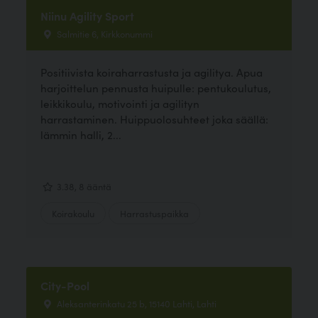
Niinu Agility Sport
Salmitie 6, Kirkkonummi
Positiivista koiraharrastusta ja agilitya. Apua
harjoittelun pennusta huipulle: pentukoulutus,
leikkikoulu, motivointi ja agilityn
harrastaminen. Huippuolosuhteet joka säällä:
lämmin halli, 2...
3.38, 8 ääntä
Koirakoulu
Harrastuspaikka
City-Pool
Aleksanterinkatu 25 b, 15140 Lahti, Lahti