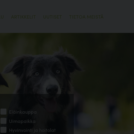
LU
ARTIKKELIT
UUTISET
TIETOA MEISTÄ
Eläinkauppa
Uimapaikka
Hyvinvointi ja hoitolat