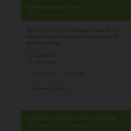
Hollolan Dog Spa Center
Tarmontie 5, Hollola
Koirien hyvin vointi, koirakylpylä allas 12x4.5m,
ruokaa, leluja, trimmaus ja hierontaa. ark 10-
18.00 La 11-16.00
1 kommenttia
3.00, 4 ääntä
Eläinkauppa
Uimapaikka
Hyvinvointi ja hoitolat
DreamTeam-Areena, koiraharrastushalli
Vakkistentie 22, 37830 Akaa, Akaa