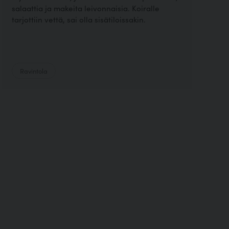
salaattia ja makeita leivonnaisia. Koiralle
tarjottiin vettä, sai olla sisätiloissakin.
Ravintola