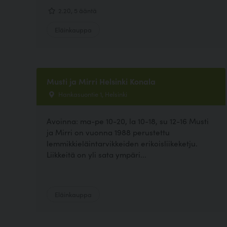
2.20, 5 ääntä
Eläinkauppa
Musti ja Mirri Helsinki Konala
Hankasuontie 1, Helsinki
Avoinna: ma-pe 10-20, la 10-18, su 12-16 Musti
ja Mirri on vuonna 1988 perustettu
lemmikkieläintarvikkeiden erikoisliikeketju.
Liikkeitä on yli sata ympäri...
Eläinkauppa