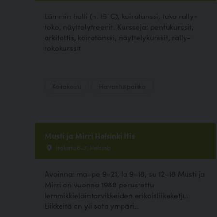
Lämmin halli (n. 15`C), koiratanssi, toko rally-
toko, näyttelytreenit. Kursseja: pentukurssit,
arkitottis, koiratanssi, näyttelykurssit, rally-
tokokurssit
Koirakoulu
Harrastuspaikka
Musti ja Mirri Helsinki Itis
Itäkatu 6–7, Helsinki
Avoinna: ma–pe 9–21, la 9–18, su 12–18 Musti ja
Mirri on vuonna 1988 perustettu
lemmikkieläintarvikkeiden erikoisliikeketju.
Liikkeitä on yli sata ympäri...