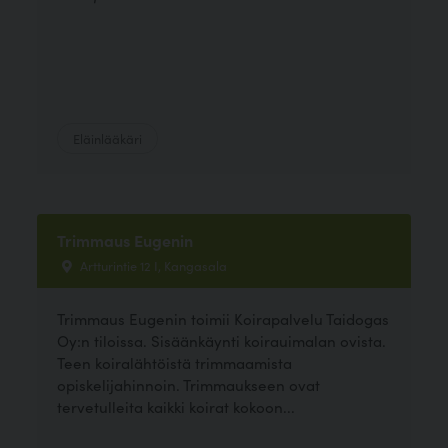
Eläinlääkäri
Trimmaus Eugenin
Artturintie 12 I, Kangasala
Trimmaus Eugenin toimii Koirapalvelu Taidogas
Oy:n tiloissa. Sisäänkäynti koirauimalan ovista.
Teen koiralähtöistä trimmaamista
opiskelijahinnoin. Trimmaukseen ovat
tervetulleita kaikki koirat kokoon...