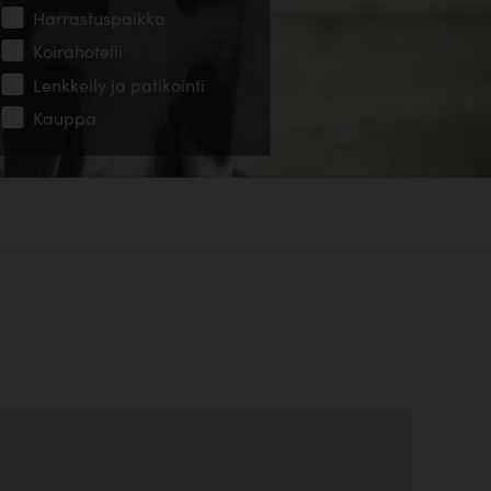
Harrastuspaikka
Koirahotelli
Lenkkeily ja patikointi
Kauppa