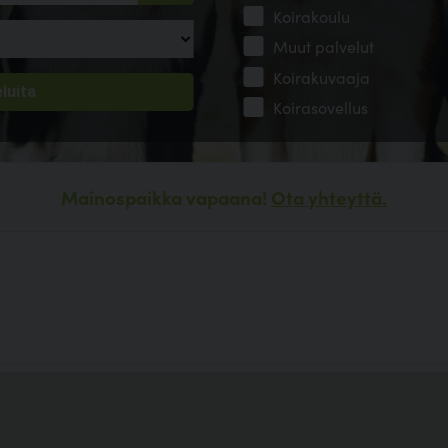
Koirakoulu
Muut palvelut
Koirakuvaaja
Koirasovellus
Mainospaikka vapaana!
Ota yhteyttä.