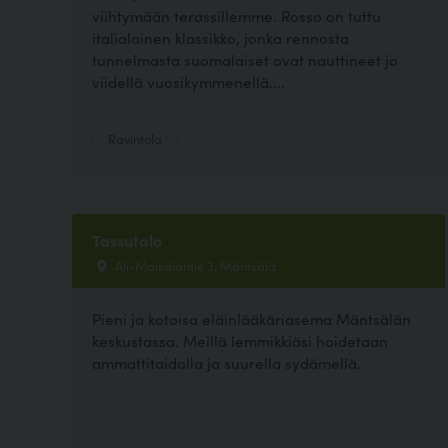
viihtymään terassillemme. Rosso on tuttu
italialainen klassikko, jonka rennosta
tunnelmasta suomalaiset ovat nauttineet jo
viidellä vuosikymmenellä....
Ravintola
Tassutalo
Ali-Maisalantie 3, Mäntsälä
Pieni ja kotoisa eläinlääkäriasema Mäntsälän
keskustassa. Meillä lemmikkiäsi hoidetaan
ammattitaidolla ja suurella sydämellä.