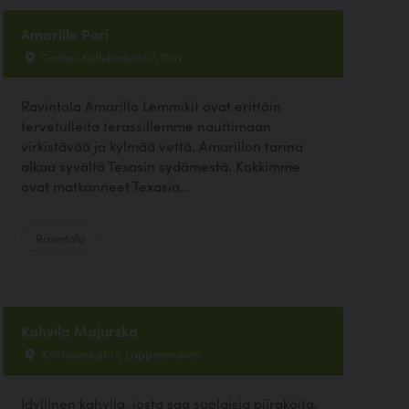
Amarillo Pori
Gallen-Kallelankatu 7, Pori
Ravintola Amarillo Lemmikit ovat erittäin
tervetulleita terassillemme nauttimaan
virkistävää ja kylmää vettä. Amarillon tarina
alkaa syvältä Texasin sydämestä. Kokkimme
ovat matkanneet Texasia...
Ravintola
Kahvila Majurska
Kristiinankatu 1, Lappeenranta
Idyllinen kahvila, josta saa suolaisia piirakoita,