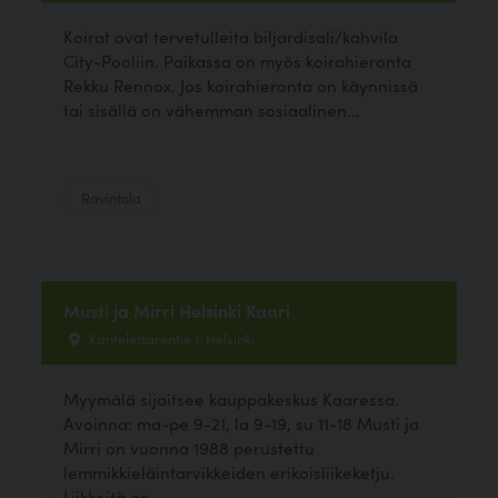
Koirat ovat tervetulleita biljardisali/kahvila
City-Pooliin. Paikassa on myös koirahieronta
Rekku Rennox. Jos koirahieronta on käynnissä
tai sisällä on vähemman sosiaalinen...
Ravintola
Musti ja Mirri Helsinki Kaari
Kantelettarentie 1, Helsinki
Myymälä sijaitsee kauppakeskus Kaaressa.
Avoinna: ma-pe 9-21, la 9-19, su 11-18 Musti ja
Mirri on vuonna 1988 perustettu
lemmikkieläintarvikkeiden erikoisliikeketju.
Liikkeitä on...