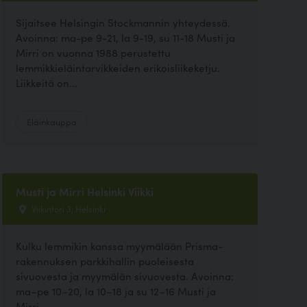
Sijaitsee Helsingin Stockmannin yhteydessä.
Avoinna: ma-pe 9-21, la 9-19, su 11-18 Musti ja
Mirri on vuonna 1988 perustettu
lemmikkieläintarvikkeiden erikoisliikeketju.
Liikkeitä on...
Eläinkauppa
Musti ja Mirri Helsinki Viikki
Viikintori 3, Helsinki
Kulku lemmikin kanssa myymälään Prisma-
rakennuksen parkkihallin puoleisesta
sivuovesta ja myymälän sivuovesta. Avoinna:
ma–pe 10–20, la 10–18 ja su 12–16 Musti ja
Mirri...