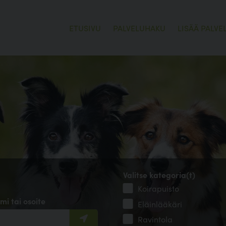
ETUSIVU
PALVELUHAKU
LISÄÄ PALVE
Valitse kategoria(t)
Koirapuisto
mi tai osoite
Eläinlääkäri
Ravintola