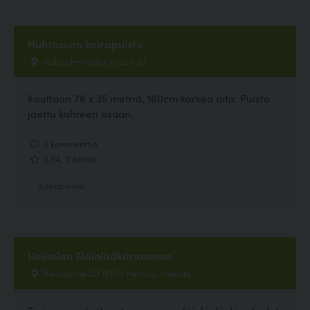
Huhtasuon koirapuisto
Palanderinkatu, Jyväskylä
Kooltaan 76 x 35 metriä, 160cm korkea aita. Puisto
jaettu kahteen osaan.
3 kommenttia
3.64, 11 ääntä
Koirapuisto
Heinolan Eläinlääkäriasema
Reumantie 2D 18100 Heinola, Heinola