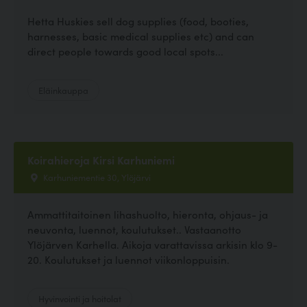
Hetta Huskies sell dog supplies (food, booties,
harnesses, basic medical supplies etc) and can
direct people towards good local spots...
Eläinkauppa
Koirahieroja Kirsi Karhuniemi
Karhuniementie 30, Ylöjärvi
Ammattitaitoinen lihashuolto, hieronta, ohjaus- ja
neuvonta, luennot, koulutukset.. Vastaanotto
Ylöjärven Karhella. Aikoja varattavissa arkisin klo 9-
20. Koulutukset ja luennot viikonloppuisin.
Hyvinvointi ja hoitolat