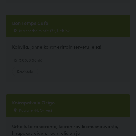
Bon Temps Cafe
Mannerheimintie 132, Helsinki
Kahvila, jonne koirat erittäin tervetulleita!
5.00, 3 ääntä
Ravintola
Koirapalvelu Origo
Koulutie 44, Orivesi
Urheilukoirahieronta, koiran ravitsemusneuvonta,
lihapakasteiden, ravintolisien ja