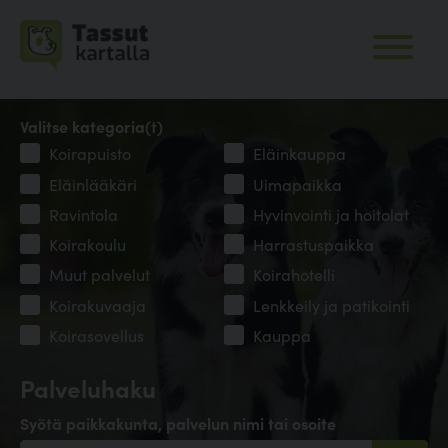
Valitse kategoria(t)
Koirapuisto
Eläinkauppa
Eläinlääkäri
Uimapaikka
Ravintola
Hyvinvointi ja hoitolat
Koirakoulu
Harrastuspaikka
Muut palvelut
Koirahotelli
Koirakuvaaja
Lenkkeily ja patikointi
Koirasovellus
Kauppa
Palveluhaku
Syötä paikkakunta, palvelun nimi tai osoite