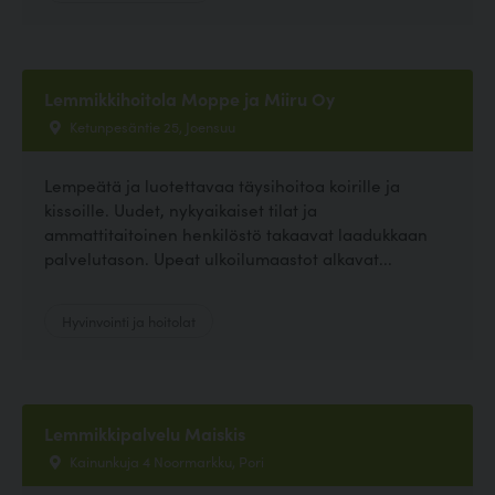
Lemmikkihoitola Moppe ja Miiru Oy
Ketunpesäntie 25, Joensuu
Lempeätä ja luotettavaa täysihoitoa koirille ja
kissoille. Uudet, nykyaikaiset tilat ja
ammattitaitoinen henkilöstö takaavat laadukkaan
palvelutason. Upeat ulkoilumaastot alkavat...
Hyvinvointi ja hoitolat
Lemmikkipalvelu Maiskis
Kainunkuja 4 Noormarkku, Pori