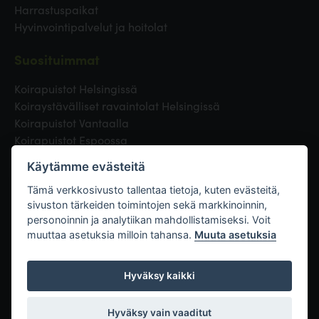
Harrastuspaikat
Hyvinvointipalvelut ja hoitolat
Suosituimmat
Koirapuistot Helsingissä
Koiraystävälliset ravaintolat Helsingissä
Koirapuistot Vantaalla
Koirapuistot Espoossa
Koirapuistot Turussa
Käytämme evästeitä
Eläinlääkäri Helsingissä
Koirapuistot Tampereella
Tämä verkkosivusto tallentaa tietoja, kuten evästeitä,
sivuston tärkeiden toimintojen sekä markkinoinnin,
personoinnin ja analytiikan mahdollistamiseksi. Voit
Linkit
muuttaa asetuksia milloin tahansa.
Muuta asetuksia
Hyväksy kaikki
Hyväksy vain vaaditut