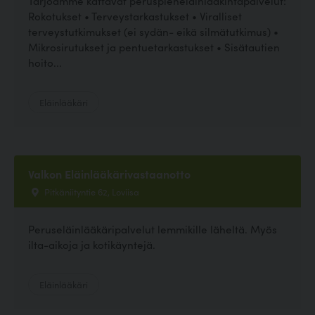
Tarjoamme kattavat peruspieneläinlääkintäpalvelut:
Rokotukset • Terveystarkastukset • Viralliset
terveystutkimukset (ei sydän- eikä silmätutkimus) •
Mikrosirutukset ja pentuetarkastukset • Sisätautien
hoito...
Eläinlääkäri
Valkon Eläinlääkärivastaanotto
Pitkäniityntie 62, Loviisa
Peruseläinlääkäripalvelut lemmikille läheltä. Myös
ilta-aikoja ja kotikäyntejä.
Eläinlääkäri