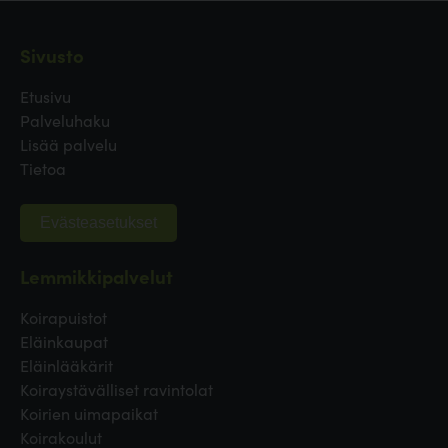
Sivusto
Etusivu
Palveluhaku
Lisää palvelu
Tietoa
Evästeasetukset
Lemmikkipalvelut
Koirapuistot
Eläinkaupat
Eläinlääkärit
Koiraystävälliset ravintolat
Koirien uimapaikat
Koirakoulut