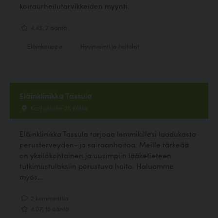
koiraurheilutarvikkeiden myynti.
4.43, 7 ääntä
Eläinkauppa
Hyvinvointi ja hoitolat
Eläinklinikka Tassula
Karhulantie 21, Kotka
Eläinklinikka Tassula tarjoaa lemmikillesi laadukasta
perusterveyden- ja sairaanhoitoa. Meille tärkeää
on yksilökohtainen ja uusimpiin lääketieteen
tutkimustuloksiin perustuva hoito. Haluamme
myös...
2 kommenttia
4.07, 15 ääntä