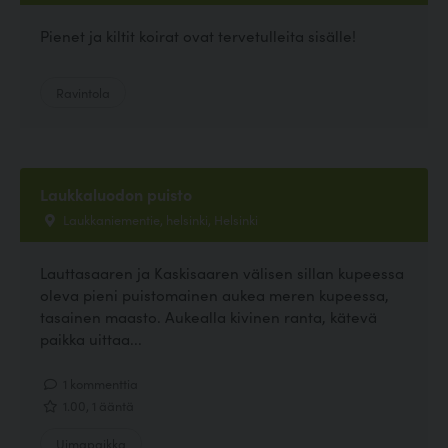
Pienet ja kiltit koirat ovat tervetulleita sisälle!
Ravintola
Laukkaluodon puisto
Laukkaniementie, helsinki, Helsinki
Lauttasaaren ja Kaskisaaren välisen sillan kupeessa
oleva pieni puistomainen aukea meren kupeessa,
tasainen maasto. Aukealla kivinen ranta, kätevä
paikka uittaa...
1 kommenttia
1.00, 1 ääntä
Uimapaikka