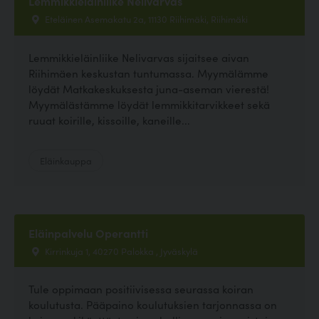
Lemmikkieläinliike Nelivarvas
Eteläinen Asemakatu 2a, 11130 Riihimäki, Riihimäki
Lemmikkieläinliike Nelivarvas sijaitsee aivan
Riihimäen keskustan tuntumassa. Myymälämme
löydät Matkakeskuksesta juna-aseman vierestä!
Myymälästämme löydät lemmikkitarvikkeet sekä
ruuat koirille, kissoille, kaneille...
Eläinkauppa
Eläinpalvelu Operantti
Kirrinkuja 1, 40270 Palokka , Jyväskylä
Tule oppimaan positiivisessa seurassa koiran
koulutusta. Pääpaino koulutuksien tarjonnassa on