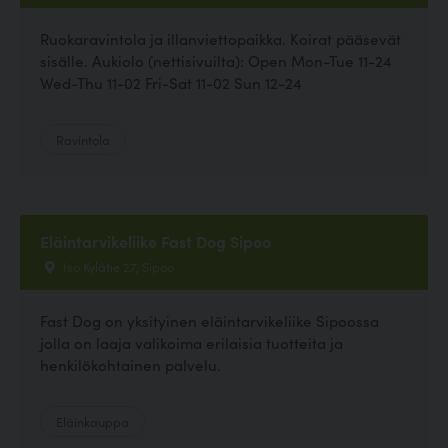
Ruokaravintola ja illanviettopaikka. Koirat pääsevät
sisälle. Aukiolo (nettisivuilta): Open Mon-Tue 11-24
Wed-Thu 11-02 Fri-Sat 11-02 Sun 12-24
Ravintola
Eläintarvikeliike Fast Dog Sipoo
Iso Kylätie 27, Sipoo
Fast Dog on yksityinen eläintarvikeliike Sipoossa
jolla on laaja valikoima erilaisia tuotteita ja
henkilökohtainen palvelu.
Eläinkauppa