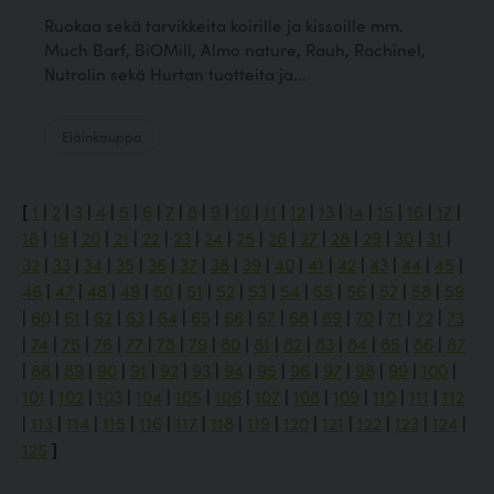
Ruokaa sekä tarvikkeita koirille ja kissoille mm.
Much Barf, BiOMill, Almo nature, Rauh, Rachinel,
Nutrolin sekä Hurtan tuotteita ja...
Eläinkauppa
[
1
|
2
|
3
|
4
|
5
|
6
|
7
|
8
|
9
|
10
|
11
|
12
|
13
|
14
|
15
|
16
|
17
|
18
|
19
|
20
|
21
|
22
|
23
|
24
|
25
|
26
|
27
|
28
|
29
|
30
|
31
|
32
|
33
|
34
|
35
|
36
|
37
|
38
|
39
|
40
|
41
|
42
|
43
|
44
|
45
|
46
|
47
|
48
|
49
|
50
|
51
|
52
|
53
|
54
|
55
|
56
|
57
|
58
|
59
|
60
|
61
|
62
|
63
|
64
|
65
|
66
|
67
|
68
|
69
|
70
|
71
|
72
|
73
|
74
|
75
|
76
|
77
|
78
|
79
|
80
|
81
|
82
|
83
|
84
|
85
|
86
|
87
|
88
|
89
|
90
|
91
|
92
|
93
|
94
|
95
|
96
|
97
|
98
|
99
|
100
|
101
|
102
|
103
|
104
|
105
|
106
|
107
|
108
|
109
|
110
|
111
|
112
|
113
|
114
|
115
|
116
|
117
|
118
|
119
|
120
|
121
|
122
|
123
|
124
|
125
]