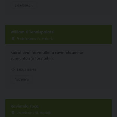
Eläinlääkäri
William K Tennispalatsi
Fredrikinkatu 65, Helsinki
Koirat ovat tervetulleita ravintolaamme
sunnuntaista torstaihin.
3.60, 5 ääntä
Ravintola
Ravintola Toca
Unioninkatu 18, Helsinki