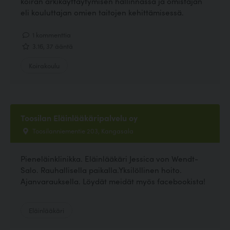
koiran arkikäyttäytymisen hallinnassa ja omistajan
eli kouluttajan omien taitojen kehittämisessä.
1 kommenttia
3.16, 37 ääntä
Koirakoulu
Toosilan Eläinlääkäripalvelu oy
Toosilanniementie 203, Kangasala
Pieneläinklinikka. Eläinlääkäri Jessica von Wendt-
Salo. Rauhallisella paikalla.Yksilöllinen hoito.
Ajanvarauksella. Löydät meidät myös facebookista!
Eläinlääkäri