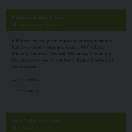
Eläintarvike Hau & Mau
Hyrylänkatu 8, Tuusula
Eläintarvikeliike, jossa laaja valikoima pakasteita.
Kuivaruokamerkkejä mm. Acana, ANF, Cibau,
Racinel, Canidae, Precept, Meradog, Cimiao jne.
Harrastustarvikkeita, vaatteita, lisäravinteita yms.
Avoinna ma...
1 kommenttia
Eläinkauppa
Putte´s Bar and Pizza
Kalevankatu 6, Helsinki