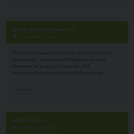
Kahvila-Ravintola Länsipirtti
Kuusisenkatu 5, Kotka
Tässä infoa uudesta koiraystävällisestä kahvila-
ravintolasta, Länsipirtistä! Paikkahan on ollut
olemassa iät ja ajat mutta kesän 2015
omistajavaihdoksen yhteydessä koirat ovat...
Ravintola
Hetta Huskies
Hetantie 211, Enontekiö