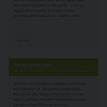
tervetulleita sisälel tai terassille - vettä ja
rapsutuksia tarjolla! Kulmasta lounas
noutopöydästä alkuiltaan saakka, sekä...
Ravintola
Peloton Cycling Eatery
Kaasutehtaankatu 1, rak. 8, 00540 Helsinki, Helsinki
Olemme Suvilahdessa sijaitseva ravintolan,
pyöräkaupan ja -korjaamon yhdistelmä.
Kattomme alta löytyy erinomaista ruokaa,
kahvia, pienpanimoiden tuotteita kuin myös
pyörähuoltoa. Olemme avoinna...