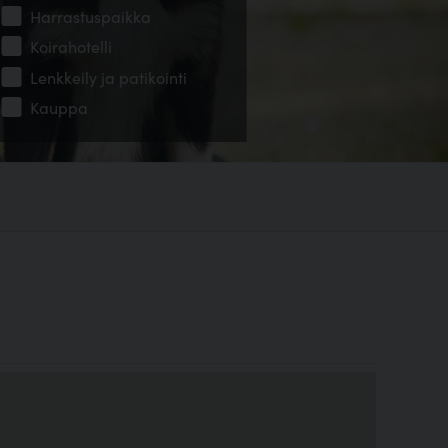
Harrastuspaikka
Koirahotelli
Lenkkeily ja patikointi
Kauppa