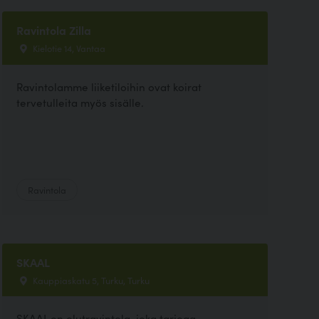
Ravintola Zilla
Kielotie 14, Vantaa
Ravintolamme liiketiloihin ovat koirat
tervetulleita myös sisälle.
Ravintola
SKAAL
Kauppiaskatu 5, Turku, Turku
SKAAL on olutravintola, joka tarjoaa