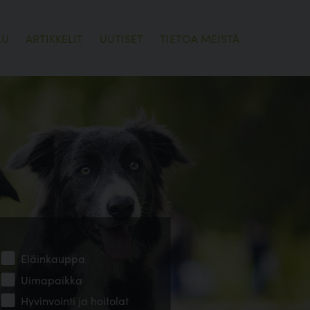
LU
ARTIKKELIT
UUTISET
TIETOA MEISTÄ
Eläinkauppa
Uimapaikka
Hyvinvointi ja hoitolat