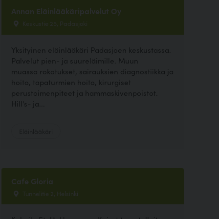
Annan Eläinlääkäripalvelut Oy
Keskustie 25, Padasjoki
Yksityinen eläinlääkäri Padasjoen keskustassa.
Palvelut pien- ja suureläimille. Muun
muassa rokotukset, sairauksien diagnostiikka ja
hoito, tapaturmien hoito, kirurgiset
perustoimenpiteet ja hammaskivenpoistot.
Hill's- ja...
Eläinlääkäri
Cafe Gloria
Tunnelitie 2, Helsinki