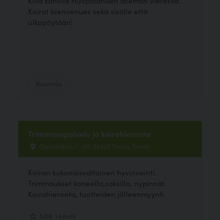
Kiva kahvila Huopalahden aseman vieressä.
Koirat bienvenues sekä sisälle että
ulkopöytään!
Ravintola
Trimmauspalvelu ja koirahieronta
Opastinkatu 1 , v17, 95420 Tornio, Tornio
Koiran kokonaisvaltainen hyvinvointi.
Trimmaukset koneella,saksilla, nypinnät.
Koirahieronta, tuotteiden jälleenmyynti.
5.00, 1 ääntä