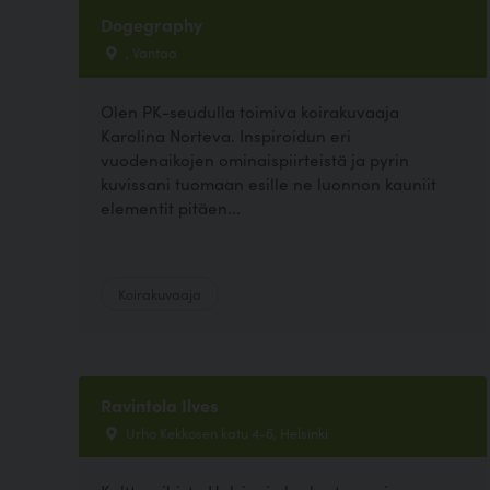
Dogegraphy
, Vantaa
Olen PK-seudulla toimiva koirakuvaaja
Karolina Norteva. Inspiroidun eri
vuodenaikojen ominaispiirteistä ja pyrin
kuvissani tuomaan esille ne luonnon kauniit
elementit pitäen...
Koirakuvaaja
Ravintola Ilves
Urho Kekkosen katu 4-6, Helsinki