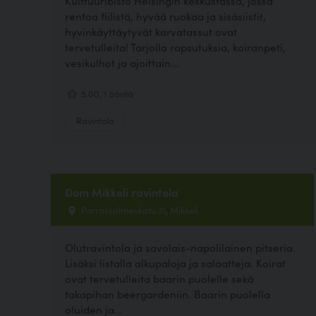
Kulttuuribisto Helsingin keskustassa, jossa
rentoa fiilistä, hyvää ruokaa ja sisäsiistit,
hyvinkäyttäytyvät karvatassut ovat
tervetulleita! Tarjolla rapsutuksia, koiranpeti,
vesikulhot ja ajoittain...
5.00, 1 ääntä
Ravintola
Dom Mikkeli ravintola
Porrassalmenkatu 31, Mikkeli
Olutravintola ja savolais-napolilainen pitseria.
Lisäksi listalla alkupaloja ja salaatteja. Koirat
ovat tervetulleita baarin puolelle sekä
takapihan beergardeniin. Baarin puolella
oluiden ja...