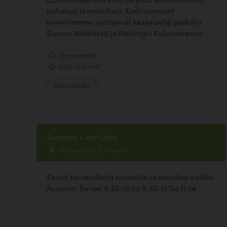
palvelua lemmikillesi. Kodinomaiset
toimitilamme sijaitsevat keskeisellä paikalla
Sipoon Nikkilässä ja Helsingin Kulosaaressa.
1 kommenttia
5.00, 15 ääntä
Eläinlääkäri
Encanto - Art Cafe
Maneesikatu 3, Helsinki
Koirat tervetulleita terassille ja kahvilan sisälle.
Avoinna: Ke-pe 9.30-16 La 9.30-15 Su 11-14.