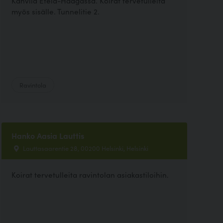
Kahvila Etelä-Haagassa. Koirat tervetulleita
myös sisälle. Tunnelitie 2.
Ravintola
Hanko Aasia Lauttis
Lauttasaarentie 28, 00200 Helsinki, Helsinki
Koirat tervetulleita ravintolan asiakastiloihin.