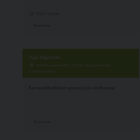
5.00, 1 ääntä
Ravintola
Tuju Taproom
Soittokunnanraitti 2, 53100 Lappeenranta ,
Lappeenranta
Koiraystävällinen pizzeria ja oluthuone
Ravintola