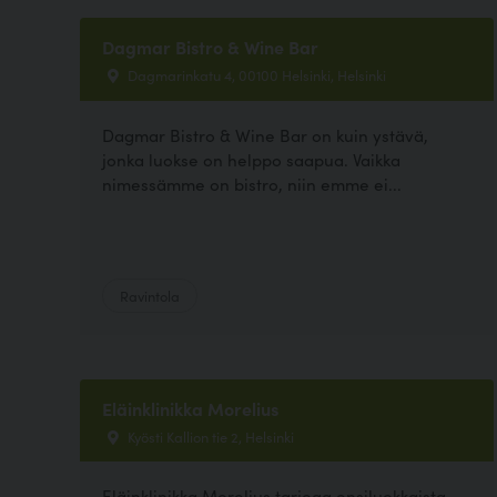
Dagmar Bistro & Wine Bar
Dagmarinkatu 4, 00100 Helsinki, Helsinki
Dagmar Bistro & Wine Bar on kuin ystävä,
jonka luokse on helppo saapua. Vaikka
nimessämme on bistro, niin emme ei...
Ravintola
Eläinklinikka Morelius
Kyösti Kallion tie 2, Helsinki
Eläinklinikka Morelius tarjoaa ensiluokkaista