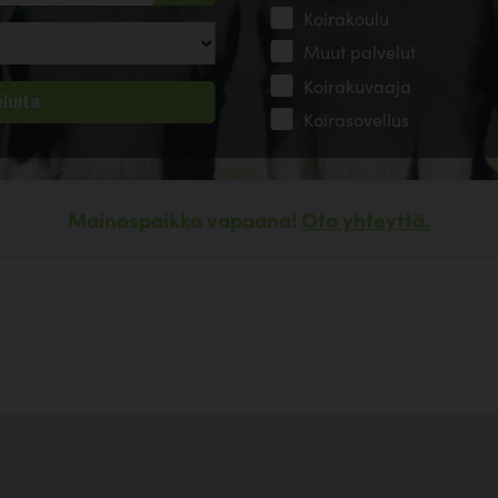
Koirakoulu
Muut palvelut
Koirakuvaaja
Koirasovellus
Mainospaikka vapaana!
Ota yhteyttä.