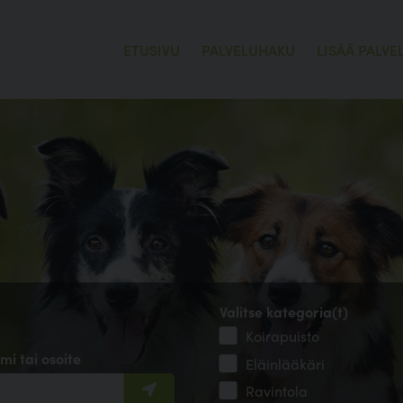
ETUSIVU
PALVELUHAKU
LISÄÄ PALVE
Valitse kategoria(t)
Koirapuisto
mi tai osoite
Eläinlääkäri
Ravintola