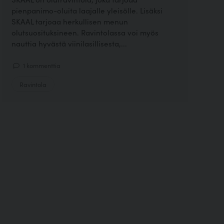
pienpanimo-oluita laajalle yleisölle. Lisäksi
SKAAL tarjoaa herkullisen menun
olutsuosituksineen. Ravintolassa voi myös
nauttia hyvästä viinilasillisesta,...
1 kommenttia
Ravintola