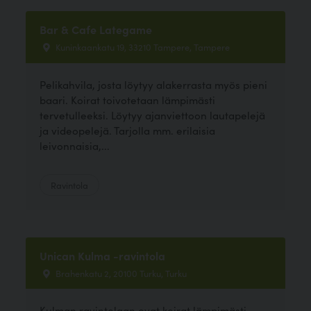
Bar & Cafe Lategame
Kuninkaankatu 19, 33210 Tampere, Tampere
Pelikahvila, josta löytyy alakerrasta myös pieni
baari. Koirat toivotetaan lämpimästi
tervetulleeksi. Löytyy ajanviettoon lautapelejä
ja videopelejä. Tarjolla mm. erilaisia
leivonnaisia,...
Ravintola
Unican Kulma -ravintola
Brahenkatu 2, 20100 Turku, Turku
Kulman ravintolaan ovat koirat lämpimästi