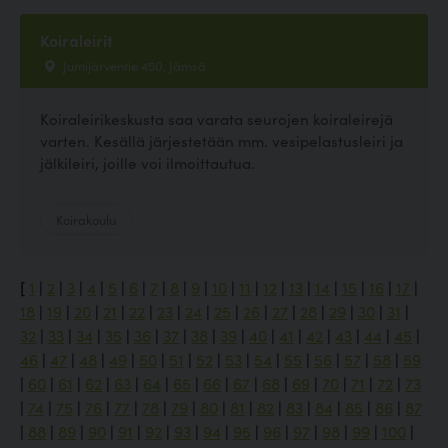
Koiraleirit
Jumijärventie 450, Jämsä
Koiraleirikeskusta saa varata seurojen koiraleirejä
varten. Kesällä järjestetään mm. vesipelastusleiri ja
jälkileiri, joille voi ilmoittautua.
Koirakoulu
[
1
|
2
|
3
|
4
|
5
|
6
|
7
|
8
|
9
|
10
|
11
|
12
|
13
|
14
|
15
|
16
|
17
|
18
|
19
|
20
|
21
|
22
|
23
|
24
|
25
|
26
|
27
|
28
|
29
|
30
|
31
|
32
|
33
|
34
|
35
|
36
|
37
|
38
|
39
|
40
|
41
|
42
|
43
|
44
|
45
|
46
|
47
|
48
|
49
|
50
|
51
|
52
|
53
|
54
|
55
|
56
|
57
|
58
|
59
|
60
|
61
|
62
|
63
|
64
|
65
|
66
|
67
|
68
|
69
|
70
|
71
|
72
|
73
|
74
|
75
|
76
|
77
|
78
|
79
|
80
|
81
|
82
|
83
|
84
|
85
|
86
|
87
|
88
|
89
|
90
|
91
|
92
|
93
|
94
|
95
|
96
|
97
|
98
|
99
|
100
|