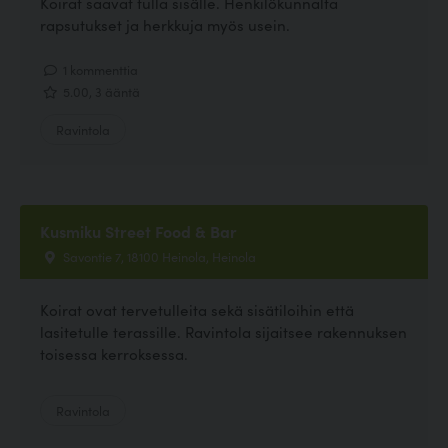
Koirat saavat tulla sisälle. Henkilökunnalta
rapsutukset ja herkkuja myös usein.
1 kommenttia
5.00, 3 ääntä
Ravintola
Kusmiku Street Food & Bar
Savontie 7, 18100 Heinola, Heinola
Koirat ovat tervetulleita sekä sisätiloihin että
lasitetulle terassille. Ravintola sijaitsee rakennuksen
toisessa kerroksessa.
Ravintola