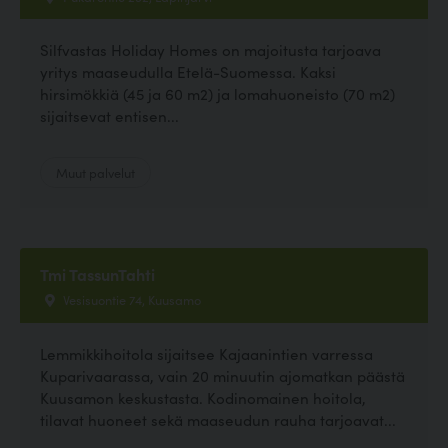
Silfvastas Holiday Homes on majoitusta tarjoava
yritys maaseudulla Etelä-Suomessa. Kaksi
hirsimökkiä (45 ja 60 m2) ja lomahuoneisto (70 m2)
sijaitsevat entisen...
Muut palvelut
Tmi TassunTahti
Vesisuontie 74, Kuusamo
Lemmikkihoitola sijaitsee Kajaanintien varressa
Kuparivaarassa, vain 20 minuutin ajomatkan päästä
Kuusamon keskustasta. Kodinomainen hoitola,
tilavat huoneet sekä maaseudun rauha tarjoavat...