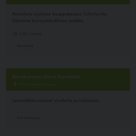
Ravintola sijaitsee kauppakeskus Tullintorilla.
Olemme koiraystävällinen paikka.
5.00, 1 ääntä
Ravintola
Koirakuvaaja Diana Kortelahti
Flätbackantie 1, Sipoo
Lemmikkikuvaukset studiolla ja miljöössä.
Koirakuvaaja