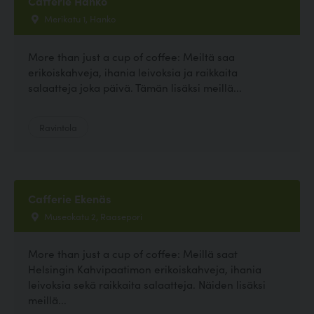
Cafferie Hanko
Merikatu 1, Hanko
More than just a cup of coffee: Meiltä saa
erikoiskahveja, ihania leivoksia ja raikkaita
salaatteja joka päivä. Tämän lisäksi meillä...
Ravintola
Cafferie Ekenäs
Museokatu 2, Raasepori
More than just a cup of coffee: Meillä saat
Helsingin Kahvipaatimon erikoiskahveja, ihania
leivoksia sekä raikkaita salaatteja. Näiden lisäksi
meillä...