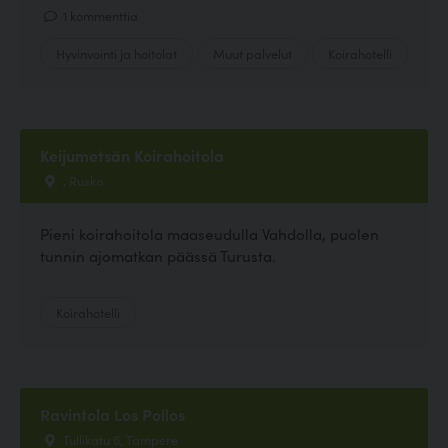
1 kommenttia
Hyvinvointi ja hoitolat
Muut palvelut
Koirahotelli
Keijumetsän Koirahoitola
, Rusko
Pieni koirahoitola maaseudulla Vahdolla, puolen
tunnin ajomatkan päässä Turusta.
Koirahotelli
Ravintola Los Pollos
Tullikatu 6, Tampere