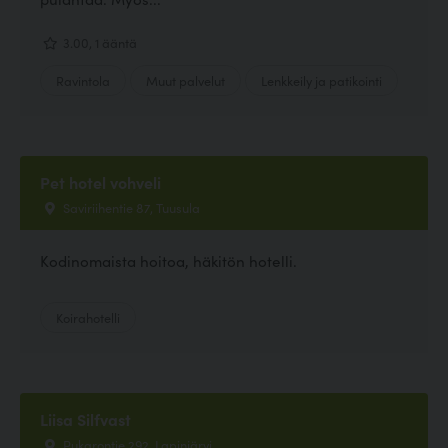
3.00, 1 ääntä
Ravintola
Muut palvelut
Lenkkeily ja patikointi
Pet hotel vohveli
Saviriihentie 87, Tuusula
Kodinomaista hoitoa, häkitön hotelli.
Koirahotelli
Liisa Silfvast
Pukarontie 292, Lapinjärvi