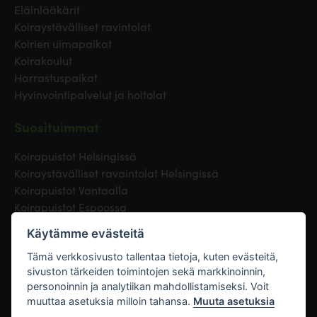
Eläinlääkärit
Koiraystävälliset ravintolat
Koirien uimapaikat
Koirakoulut
Harrastuspaikat
Hyvinvointipalvelut ja hoitolat
Suosituimmat
Koirapuistot Helsingissä
Koiraystävälliset ravaintolat Helsingissä
Koirapuistot Vantaalla
Koirapuistot Espoossa
Koirapuistot Turussa
Käytämme evästeitä
Eläinlääkäri Helsingissä
Koirapuistot Tampereella
Tämä verkkosivusto tallentaa tietoja, kuten evästeitä,
sivuston tärkeiden toimintojen sekä markkinoinnin,
personoinnin ja analytiikan mahdollistamiseksi. Voit
Linkit
muuttaa asetuksia milloin tahansa.
Muuta asetuksia