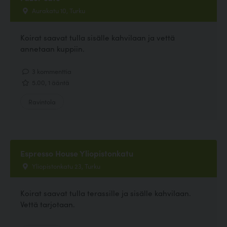
Aurakatu 10, Turku
Koirat saavat tulla sisälle kahvilaan ja vettä
annetaan kuppiin.
3 kommenttia
5.00, 1 ääntä
Ravintola
Espresso House Yliopistonkatu
Yliopistonkatu 23, Turku
Koirat saavat tulla terassille ja sisälle kahvilaan.
Vettä tarjotaan.