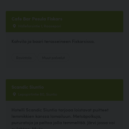
Cafe Bar Pesula Fiskars
Hälleforsintie 1, Raasepori
Kahvila ja baari terasseineen Fiskarsissa.
Ravintola
Muut palvelut
Scandic Siuntio
Lepopirtintie 80, Siuntio
Hotelli Scandic Siuntio tarjoaa loistavat puitteet
lemmikkien kanssa lomailuun. Metsäpolkuja,
pururatoja ja peltoa jolla temmeltää. Järvi jossa voi
pulahtaa. Myös...