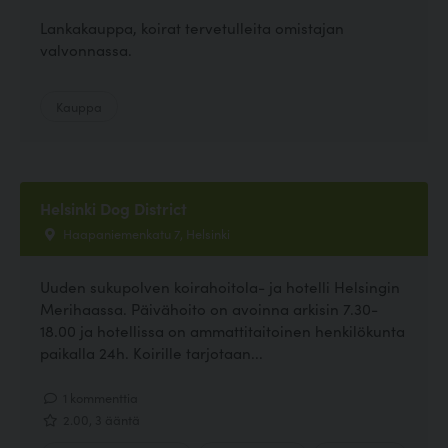
Lankakauppa, koirat tervetulleita omistajan
valvonnassa.
Kauppa
Helsinki Dog District
Haapaniemenkatu 7, Helsinki
Uuden sukupolven koirahoitola- ja hotelli Helsingin
Merihaassa. Päivähoito on avoinna arkisin 7.30-
18.00 ja hotellissa on ammattitaitoinen henkilökunta
paikalla 24h. Koirille tarjotaan...
1 kommenttia
2.00, 3 ääntä