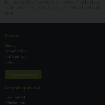
101
|
102
|
103
|
104
|
105
|
106
|
107
|
108
|
109
|
110
|
111
|
112
|
113
|
114
|
115
|
116
|
117
|
118
|
119
|
120
|
121
|
122
|
123
|
124
|
125
]
Sivusto
Etusivu
Palveluhaku
Lisää palvelu
Tietoa
Evästeasetukset
Lemmikkipalvelut
Koirapuistot
Eläinkaupat