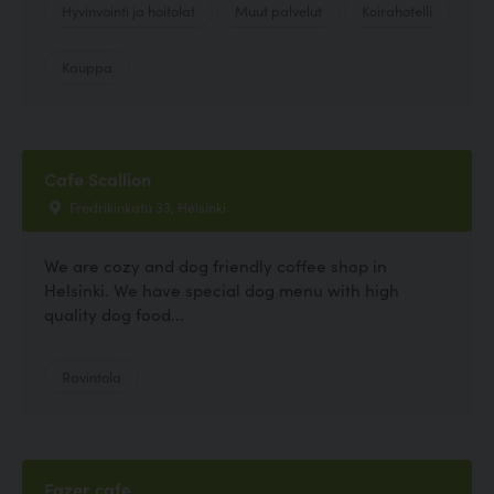
Hyvinvointi ja hoitolat
Muut palvelut
Koirahotelli
Kauppa
Cafe Scallion
Fredrikinkatu 33, Helsinki
We are cozy and dog friendly coffee shop in
Helsinki. We have special dog menu with high
quality dog food...
Ravintola
Fazer cafe