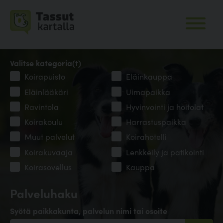
Valitse kategoria(t)
Koirapuisto
Eläinkauppa
Eläinlääkäri
Uimapaikka
Ravintola
Hyvinvointi ja hoitolat
Koirakoulu
Harrastuspaikka
Muut palvelut
Koirahotelli
Koirakuvaaja
Lenkkeily ja patikointi
Koirasovellus
Kauppa
Palveluhaku
Syötä paikkakunta, palvelun nimi tai osoite