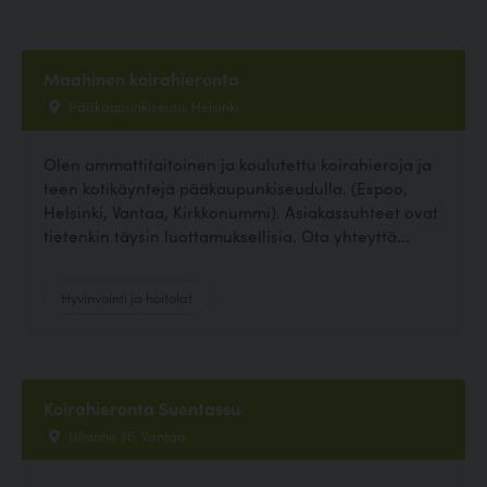
Maahinen koirahieronta
Pääkaupunkiseutu, Helsinki
Olen ammattitaitoinen ja koulutettu koirahieroja ja
teen kotikäyntejä pääkaupunkiseudulla. (Espoo,
Helsinki, Vantaa, Kirkkonummi). Asiakassuhteet ovat
tietenkin täysin luottamuksellisia. Ota yhteyttä...
Hyvinvointi ja hoitolat
Koirahieronta Suentassu
Ullantie 36, Vantaa