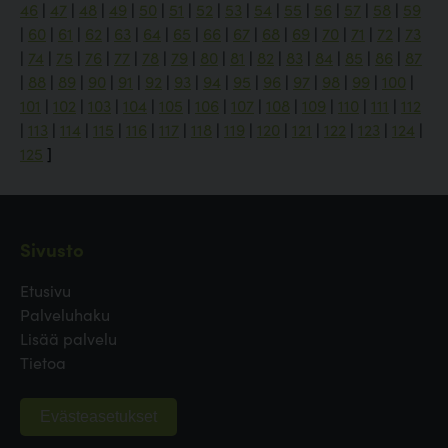
46
|
47
|
48
|
49
|
50
|
51
|
52
|
53
|
54
|
55
|
56
|
57
|
58
|
59
|
60
|
61
|
62
|
63
|
64
|
65
|
66
|
67
|
68
|
69
|
70
|
71
|
72
|
73
|
74
|
75
|
76
|
77
|
78
|
79
|
80
|
81
|
82
|
83
|
84
|
85
|
86
|
87
|
88
|
89
|
90
|
91
|
92
|
93
|
94
|
95
|
96
|
97
|
98
|
99
|
100
|
101
|
102
|
103
|
104
|
105
|
106
|
107
|
108
|
109
|
110
|
111
|
112
|
113
|
114
|
115
|
116
|
117
|
118
|
119
|
120
|
121
|
122
|
123
|
124
|
125
]
Sivusto
Etusivu
Palveluhaku
Lisää palvelu
Tietoa
Evästeasetukset