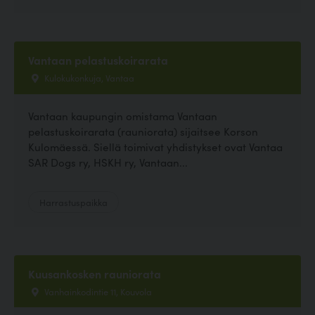
Vantaan pelastuskoirarata
Kulokukonkuja, Vantaa
Vantaan kaupungin omistama Vantaan
pelastuskoirarata (rauniorata) sijaitsee Korson
Kulomäessä. Siellä toimivat yhdistykset ovat Vantaa
SAR Dogs ry, HSKH ry, Vantaan...
Harrastuspaikka
Kuusankosken rauniorata
Vanhainkodintie 11, Kouvola