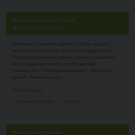
Minnan Koirakoulu & Hoitola
Järvenpääntie 71, Liminka
Koirakoulun toiminta tapahtuu Oulun seudulla,
tarkemmin Tupoksessa, kasvihuonetyyppisessä
kivituhkapohjaisessa hallissa talvella ja aidatulla
kivituhkapinnoitteisella kentällä kesällä. -
Pentukurssit - Tottelevaisuuskurssit - RallyToko-
kurssit - Temppukurssit -...
3.13, 24 ääntä
Hyvinvointi ja hoitolat
Koirakoulu
Hieroja Anne Juntunen