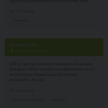
fyysisestä ja psyykkisestä hyvinvoinnista, josta...
2.67, 15 ääntä
Koirakoulu
Koirakoulu ACE
Kurkimäentie 1130, Kuopio
ACE on agilityyn keskittyvä koirakoulu Kuopiossa.
Koirakoulu ACE:n suojissa voit edetä koirasi iän ja
koulutustason mukaan aina aloittelijasta
arvokisoihin. Kurssit...
3.00, 2 ääntä
Hyvinvointi ja hoitolat
Koirakoulu