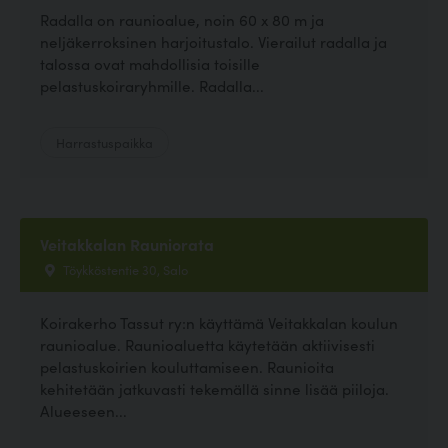
Radalla on raunioalue, noin 60 x 80 m ja
neljäkerroksinen harjoitustalo. Vierailut radalla ja
talossa ovat mahdollisia toisille
pelastuskoiraryhmille. Radalla...
Harrastuspaikka
Veitakkalan Rauniorata
Töykköstentie 30, Salo
Koirakerho Tassut ry:n käyttämä Veitakkalan koulun
raunioalue. Raunioaluetta käytetään aktiivisesti
pelastuskoirien kouluttamiseen. Raunioita
kehitetään jatkuvasti tekemällä sinne lisää piiloja.
Alueeseen...