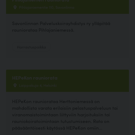
Pihlajaniementie 110, Savonlinna
Savonlinnan Palveluskoirayhdistys ry ylläpitää
rauniorataa Pihlajaniemessä.
Harrastuspaikka
HEPeKon rauniorata
Laippakuja 4, Helsinki
HEPeKon rauniorataa Herttoniemessä on
mahdollista varata erilaisiin pelastuspalveluun tai
viranomaistoimintaan liittyviin harjoituksiin tai
rauniokoiratoimintaan tutustumiseen. Rata on
pääsääntöisesti käytössä HEPeKon omiin...