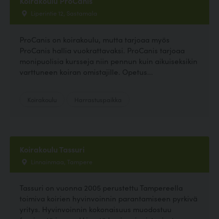
Koirakoulu ProCanis
Liperintie 12, Sastamala
ProCanis on koirakoulu, mutta tarjoaa myös
ProCanis hallia vuokrattavaksi. ProCanis tarjoaa
monipuolisia kursseja niin pennun kuin aikuiseksikin
varttuneen koiran omistajille. Opetus...
Koirakoulu
Harrastuspaikka
Koirakoulu Tassuri
Linnainmaa, Tampere
Tassuri on vuonna 2005 perustettu Tampereella
toimiva koirien hyvinvoinnin parantamiseen pyrkivä
yritys. Hyvinvoinnin kokonaisuus muodostuu