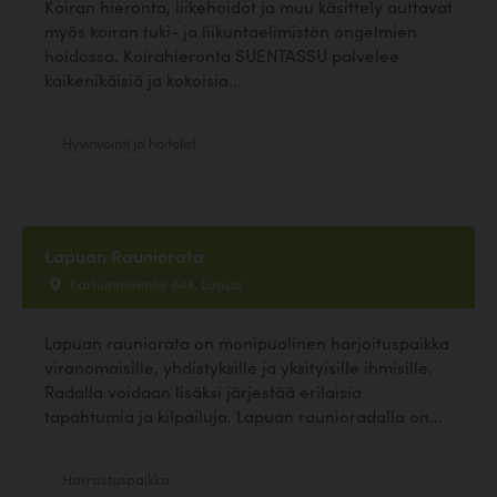
Koiran hieronta, liikehoidot ja muu käsittely auttavat
myös koiran tuki- ja liikuntaelimistön ongelmien
hoidossa. Koirahieronta SUENTASSU palvelee
kaikenikäisiä ja kokoisia...
Hyvinvointi ja hoitolat
Lapuan Rauniorata
Karhunmäentie 643, Lapua
Lapuan rauniorata on monipuolinen harjoituspaikka
viranomaisille, yhdistyksille ja yksityisille ihmisille.
Radalla voidaan lisäksi järjestää erilaisia
tapahtumia ja kilpailuja. Lapuan raunioradalla on...
Harrastuspaikka