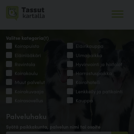
Valitse kategoria(t)
Koirapuisto
Eläinkauppa
Eläinlääkäri
Uimapaikka
Ravintola
Hyvinvointi ja hoitolat
Koirakoulu
Harrastuspaikka
Muut palvelut
Koirahotelli
Koirakuvaaja
Lenkkeily ja patikointi
Koirasovellus
Kauppa
Palveluhaku
Syötä paikkakunta, palvelun nimi tai osoite