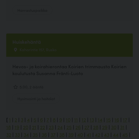
Harrastuspaikka
Huiskehäntä
Kaharintie 157, Rusko
Hevos- ja koirahierontaa Koirien trimmausta Koirien
koulutusta Susanna Fränti-Luoto
5.00, 2 ääntä
Hyvinvointi ja hoitolat
[
1
|
2
|
3
|
4
|
5
|
6
|
7
|
8
|
9
|
10
|
11
|
12
|
13
|
14
|
15
|
16
|
17
|
18
|
19
|
20
|
21
|
22
|
23
|
24
|
25
|
26
|
27
|
28
|
29
|
30
|
31
|
32
|
33
|
34
|
35
|
36
|
37
|
38
|
39
|
40
|
41
|
42
|
43
|
44
|
45
|