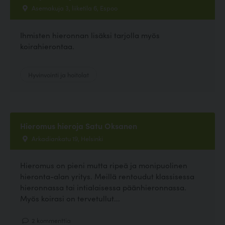
Asemakuja 3, liiketila 6, Espoo
Ihmisten hieronnan lisäksi tarjolla myös
koirahierontaa.
Hyvinvointi ja hoitolat
Hieromus hieroja Satu Oksanen
Arkadiankatu 19, Helsinki
Hieromus on pieni mutta ripeä ja monipuolinen
hieronta-alan yritys. Meillä rentoudut klassisessa
hieronnassa tai intialaisessa päänhieronnassa.
Myös koirasi on tervetullut...
2 kommenttia