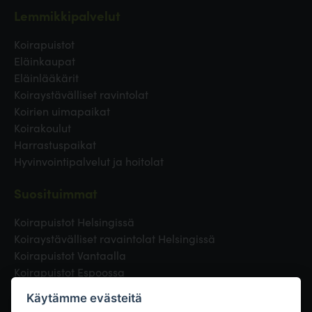
Lemmikkipalvelut
Koirapuistot
Eläinkaupat
Eläinlääkärit
Koiraystävälliset ravintolat
Koirien uimapaikat
Koirakoulut
Harrastuspaikat
Hyvinvointipalvelut ja hoitolat
Suosituimmat
Koirapuistot Helsingissä
Koiraystävälliset ravaintolat Helsingissä
Koirapuistot Vantaalla
Koirapuistot Espoossa
Koirapuistot Turussa
Käytämme evästeitä
Eläinlääkäri Helsingissä