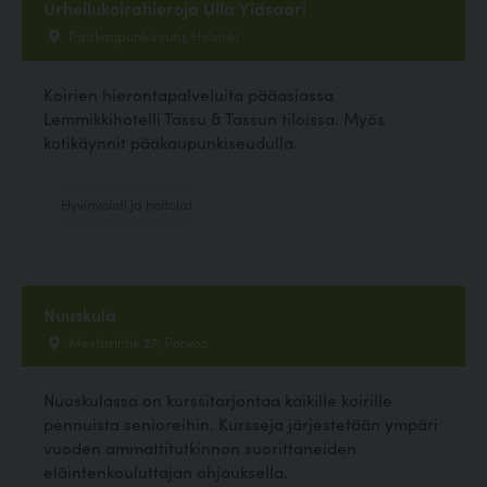
Urheilukoirahieroja Ulla Yläsaari
Pääkaupunkiseutu, Helsinki
Koirien hierontapalveluita pääasiassa
Lemmikkihotelli Tassu & Tassun tiloissa. Myös
kotikäynnit pääkaupunkiseudulla.
Hyvinvointi ja hoitolat
Nuuskula
Mestarintie 27, Porvoo
Nuuskulassa on kurssitarjontaa kaikille koirille
pennuista senioreihin. Kursseja järjestetään ympäri
vuoden ammattitutkinnon suorittaneiden
eläintenkouluttajan ohjauksella.