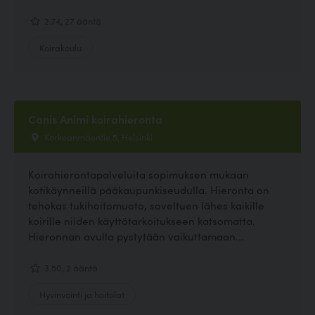
2.74, 27 ääntä
Koirakoulu
Canis Animi koirahieronta
Korkeanmäentie 5, Helsinki
Koirahierontapalveluita sopimuksen mukaan
kotikäynneillä pääkaupunkiseudulla. Hieronta on
tehokas tukihoitomuoto, soveltuen lähes kaikille
koirille niiden käyttötarkoitukseen katsomatta.
Hieronnan avulla pystytään vaikuttamaan...
3.50, 2 ääntä
Hyvinvointi ja hoitolat