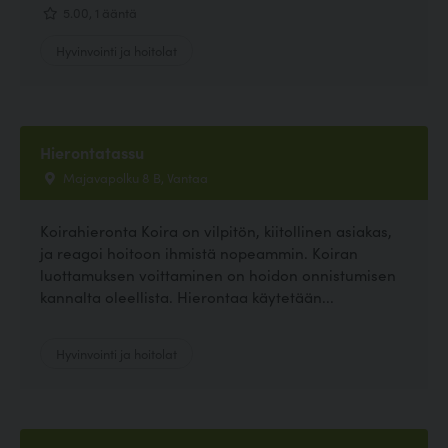
5.00, 1 ääntä
Hyvinvointi ja hoitolat
Hierontatassu
Majavapolku 8 B, Vantaa
Koirahieronta Koira on vilpitön, kiitollinen asiakas,
ja reagoi hoitoon ihmistä nopeammin. Koiran
luottamuksen voittaminen on hoidon onnistumisen
kannalta oleellista. Hierontaa käytetään...
Hyvinvointi ja hoitolat