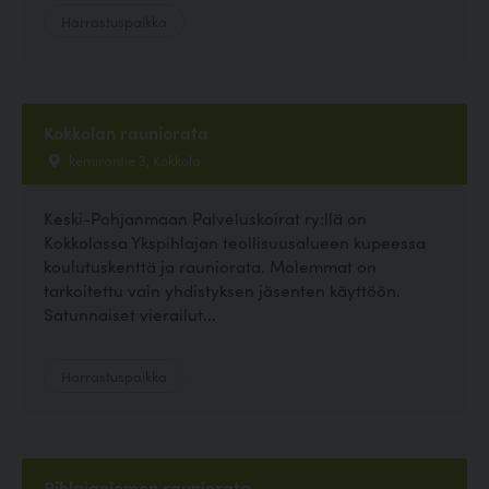
Harrastuspaikka
Kokkolan rauniorata
kemirantie 3, Kokkola
Keski-Pohjanmaan Palveluskoirat ry:llä on
Kokkolassa Ykspihlajan teollisuusalueen kupeessa
koulutuskenttä ja rauniorata. Molemmat on
tarkoitettu vain yhdistyksen jäsenten käyttöön.
Satunnaiset vierailut...
Harrastuspaikka
Pihlajaniemen rauniorata