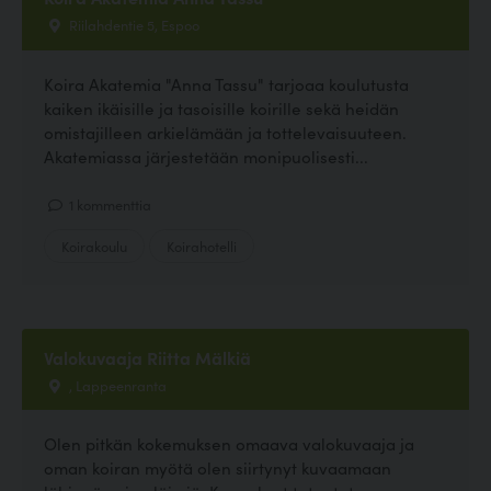
Riilahdentie 5, Espoo
Koira Akatemia "Anna Tassu" tarjoaa koulutusta
kaiken ikäisille ja tasoisille koirille sekä heidän
omistajilleen arkielämään ja tottelevaisuuteen.
Akatemiassa järjestetään monipuolisesti...
1 kommenttia
Koirakoulu
Koirahotelli
Valokuvaaja Riitta Mälkiä
, Lappeenranta
Olen pitkän kokemuksen omaava valokuvaaja ja
oman koiran myötä olen siirtynyt kuvaamaan