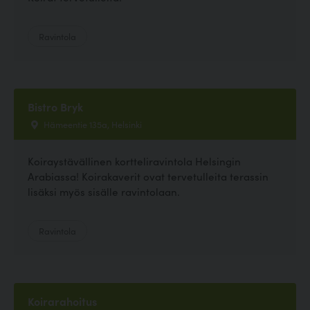
Ravintola
Bistro Bryk
Hämeentie 135a, Helsinki
Koiraystävällinen kortteliravintola Helsingin
Arabiassa! Koirakaverit ovat tervetulleita terassin
lisäksi myös sisälle ravintolaan.
Ravintola
Koirarahoitus