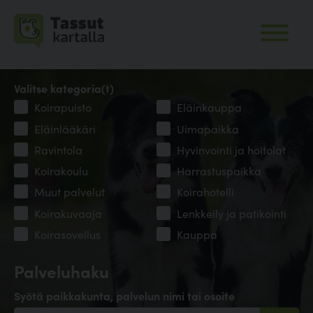
Valitse kategoria(t)
Koirapuisto
Eläinkauppa
Eläinlääkäri
Uimapaikka
Ravintola
Hyvinvointi ja hoitolat
Koirakoulu
Harrastuspaikka
Muut palvelut
Koirahotelli
Koirakuvaaja
Lenkkeily ja patikointi
Koirasovellus
Kauppa
Palveluhaku
Syötä paikkakunta, palvelun nimi tai osoite