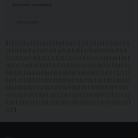
ihmisten rannasta
Uimapaikka
[
1
|
2
|
3
|
4
|
5
|
6
|
7
|
8
|
9
|
10
|
11
|
12
|
13
|
14
|
15
|
16
|
17
|
18
|
19
|
20
|
21
|
22
|
23
|
24
|
25
|
26
|
27
|
28
|
29
|
30
|
31
|
32
|
33
|
34
|
35
|
36
|
37
|
38
|
39
|
40
|
41
|
42
|
43
|
44
|
45
|
46
|
47
|
48
|
49
|
50
|
51
|
52
|
53
|
54
|
55
|
56
|
57
|
58
|
59
|
60
|
61
|
62
|
63
|
64
|
65
|
66
|
67
|
68
|
69
|
70
|
71
|
72
|
73
|
74
|
75
|
76
|
77
|
78
|
79
|
80
|
81
|
82
|
83
|
84
|
85
|
86
|
87
|
88
|
89
|
90
|
91
|
92
|
93
|
94
|
95
|
96
|
97
|
98
|
99
|
100
|
101
|
102
|
103
|
104
|
105
|
106
|
107
|
108
|
109
|
110
|
111
|
112
|
113
|
114
|
115
|
116
|
117
|
118
|
119
|
120
|
121
|
122
|
123
|
124
|
125
]