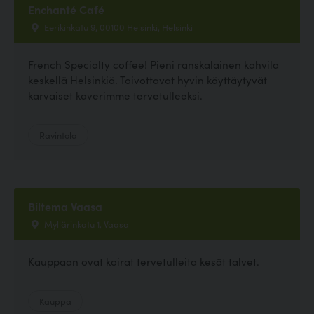
Enchanté Café
Eerikinkatu 9, 00100 Helsinki, Helsinki
French Specialty coffee! Pieni ranskalainen kahvila
keskellä Helsinkiä. Toivottavat hyvin käyttäytyvät
karvaiset kaverimme tervetulleeksi.
Ravintola
Biltema Vaasa
Myllärinkatu 1, Vaasa
Kauppaan ovat koirat tervetulleita kesät talvet.
Kauppa