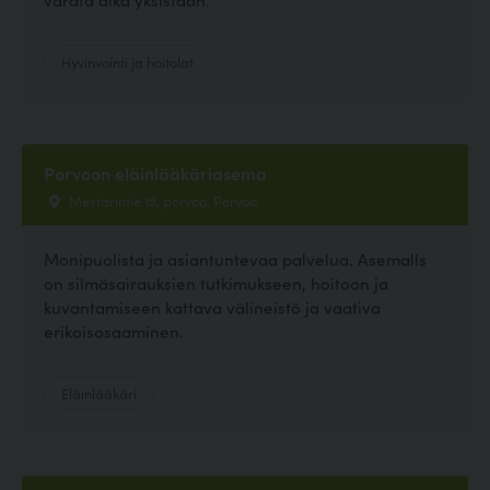
Hyvinvointi ja hoitolat
Porvoon eläinlääkäriasema
Mestarintie 15, porvoo, Porvoo
Monipuolista ja asiantuntevaa palvelua. Asemalls
on silmäsairauksien tutkimukseen, hoitoon ja
kuvantamiseen kattava välineistö ja vaativa
erikoisosaaminen.
Eläinlääkäri