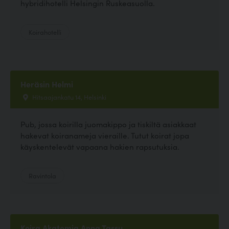
hybridihotelli Helsingin Ruskeasuolla.
Koirahotelli
Heräsin Helmi
Hitsaajankatu 14, Helsinki
Pub, jossa koirilla juomakippo ja tiskiltä asiakkaat
hakevat koiranameja vieraille. Tutut koirat jopa
käyskentelevät vapaana hakien rapsutuksia.
Ravintola
Koira Akatemia Anna Tassu