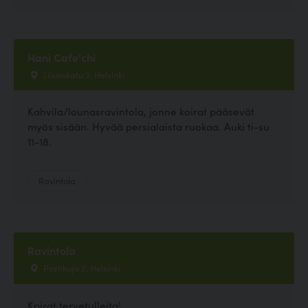
Hani Cafe'chi
Liisankatu 3, Helsinki
Kahvila/lounasravintola, jonne koirat pääsevät
myös sisään. Hyvää persialaista ruokaa. Auki ti-su
11-18.
Ravintola
Ravintola
Postikuja 2, Helsinki
Koirat tervetulleita!