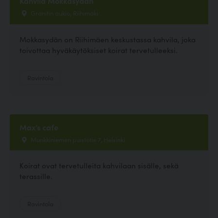
Kahvila Mokkasydän
Granitin aukio, Riihimäki
Mokkasydän on Riihimäen keskustassa kahvila, joka
toivottaa hyväkäytöksiset koirat tervetulleeksi.
Ravintola
Max’s cafe
Munkkiniemen puistotie 7, Helsinki
Koirat ovat tervetulleita kahvilaan sisälle, sekä
terassille.
Ravintola