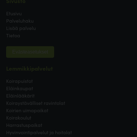
Sivusto
Etusivu
Palveluhaku
Lisää palvelu
Tietoa
Evästeasetukset
Lemmikkipalvelut
Koirapuistot
Eläinkaupat
Eläinlääkärit
Koiraystävälliset ravintolat
Koirien uimapaikat
Koirakoulut
Harrastuspaikat
Hyvinvointipalvelut ja hoitolat