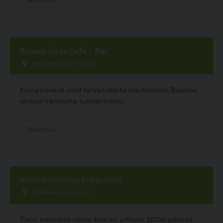
Buenos aires Cafe / Bar
Eerikinkatu 24, Helsinki
Koira kaverit ovat tervetulleita nauttimaan Buenos
airesin rennosta tunnelmasta.
Ravintola
Nälköönlammen koiraranta
Nälköönlampi, Lohja
Pieni metsäisä ranta koirien uittoon 200m päässä