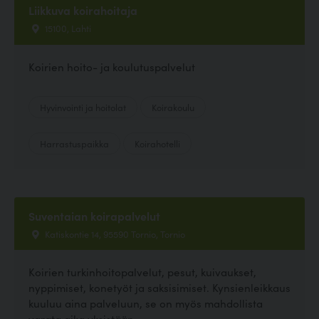
Liikkuva koirahoitaja
15100, Lahti
Koirien hoito- ja koulutuspalvelut
Hyvinvointi ja hoitolat
Koirakoulu
Harrastuspaikka
Koirahotelli
Suventaian koirapalvelut
Katiskontie 14, 95590 Tornio, Tornio
Koirien turkinhoitopalvelut, pesut, kuivaukset,
nyppimiset, konetyöt ja saksisimiset. Kynsienleikkaus
kuuluu aina palveluun, se on myös mahdollista
varata aika yksistään.