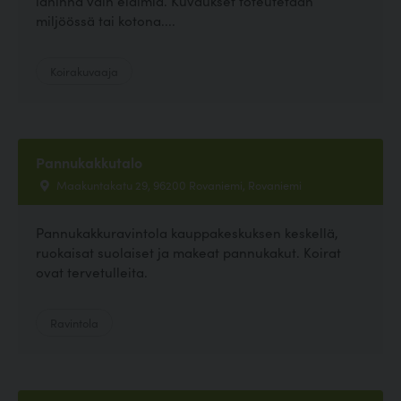
lähinnä vain eläimiä. Kuvaukset toteutetaan
miljöössä tai kotona....
Koirakuvaaja
Pannukakkutalo
Maakuntakatu 29, 96200 Rovaniemi, Rovaniemi
Pannukakkuravintola kauppakeskuksen keskellä,
ruokaisat suolaiset ja makeat pannukakut. Koirat
ovat tervetulleita.
Ravintola