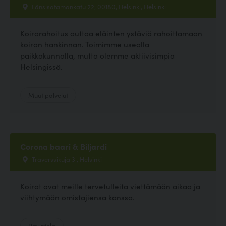
Länsisatamankatu 22, 00180, Helsinki, Helsinki
Koirarahoitus auttaa eläinten ystäviä rahoittamaan
koiran hankinnan. Toimimme usealla
paikkakunnalla, mutta olemme aktiivisimpia
Helsingissä.
Muut palvelut
Corona baari & Biljardi
Traverssikuja 3 , Helsinki
Koirat ovat meille tervetulleita viettämään aikaa ja
viihtymään omistajiensa kanssa.
Ravintola