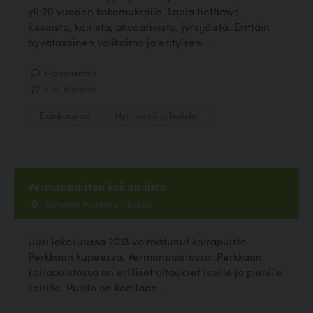
yli 20 vuoden kokemuksella. Laaja tietämys
kissoista, koirista, akvaarioista, jyrsijöistä. Erittäin
hyvätasoinen valikoima ja erityisen...
1 kommenttia
2.67, 6 ääntä
Eläinkauppa
Hyvinvointi ja hoitolat
Vermonpuiston koirapuisto
Tarvonsalmenkatu 1, Espoo
Uusi lokakuussa 2013 valmistunut koirapuisto
Perkkaan kupeessa, Vermonpuistossa. Perkkaan
koirapuistossa on erilliset aitaukset isoille ja pienille
koirille. Puisto on kooltaan...