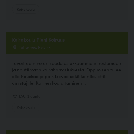
Koirakoulu
Koirakoulu Pieni Koiruus
Tattarisuo, Helsinki
Tavoitteemme on saada asiakkaamme innostumaan
ja nauttimaan koiraharrastuksesta. Oppimisen tulee
olla hauskaa ja palkitsevaa sekä koirille, että
omistajille. Koirien kouluttaminen...
1.50, 2 ääntä
Koirakoulu