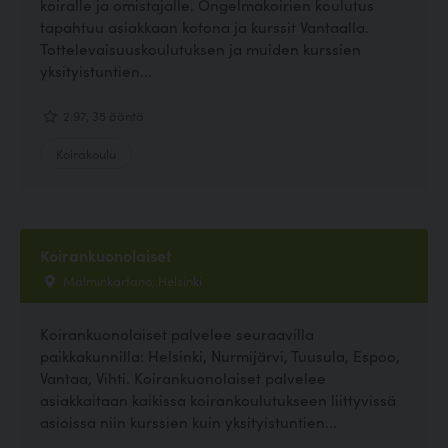
koiralle ja omistajalle. Ongelmakoirien koulutus
tapahtuu asiakkaan kotona ja kurssit Vantaalla.
Tottelevaisuuskoulutuksen ja muiden kurssien
yksityistuntien...
2.97, 35 ääntä
Koirakoulu
Koirankuonolaiset
Malminkartano, Helsinki
Koirankuonolaiset palvelee seuraavilla
paikkakunnilla: Helsinki, Nurmijärvi, Tuusula, Espoo,
Vantaa, Vihti. Koirankuonolaiset palvelee
asiakkaitaan kaikissa koirankoulutukseen liittyvissä
asioissa niin kurssien kuin yksityistuntien...