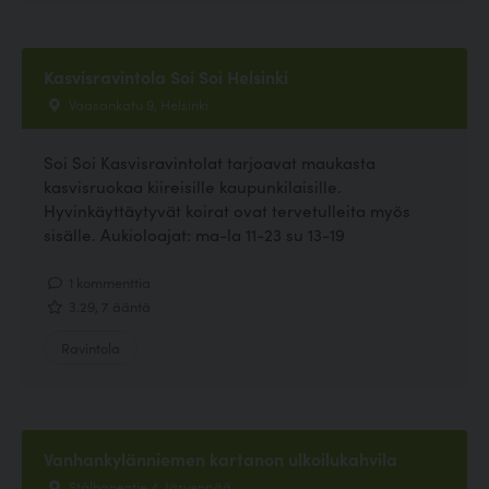
Kasvisravintola Soi Soi Helsinki
Vaasankatu 9, Helsinki
Soi Soi Kasvisravintolat tarjoavat maukasta
kasvisruokaa kiireisille kaupunkilaisille.
Hyvinkäyttäytyvät koirat ovat tervetulleita myös
sisälle. Aukioloajat: ma-la 11-23 su 13-19
1 kommenttia
3.29, 7 ääntä
Ravintola
Vanhankylänniemen kartanon ulkoilukahvila
Stålhanentie 4, Järvenpää