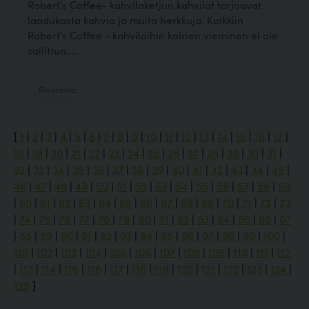
Robert's Coffee- kahvilaketjun kahvilat tarjoavat
laadukasta kahvia ja muita herkkuja. Kaikkiin
Robert's Coffee - kahviloihin koirien vieminen ei ole
sallittua....
Ravintola
[
1
|
2
|
3
|
4
|
5
|
6
|
7
|
8
|
9
|
10
|
11
|
12
|
13
|
14
|
15
|
16
|
17
|
18
|
19
|
20
|
21
|
22
|
23
|
24
|
25
|
26
|
27
|
28
|
29
|
30
|
31
|
32
|
33
|
34
|
35
|
36
|
37
|
38
|
39
|
40
|
41
|
42
|
43
|
44
|
45
|
46
|
47
|
48
|
49
|
50
|
51
|
52
|
53
|
54
|
55
|
56
|
57
|
58
|
59
|
60
|
61
|
62
|
63
|
64
|
65
|
66
|
67
|
68
|
69
|
70
|
71
|
72
|
73
|
74
|
75
|
76
|
77
|
78
|
79
|
80
|
81
|
82
|
83
|
84
|
85
|
86
|
87
|
88
|
89
|
90
|
91
|
92
|
93
|
94
|
95
|
96
|
97
|
98
|
99
|
100
|
101
|
102
|
103
|
104
|
105
|
106
|
107
|
108
|
109
|
110
|
111
|
112
|
113
|
114
|
115
|
116
|
117
|
118
|
119
|
120
|
121
|
122
|
123
|
124
|
125
]