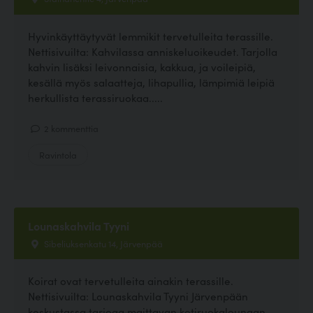
Hyvinkäyttäytyvät lemmikit tervetulleita terassille.
Nettisivuilta: Kahvilassa anniskeluoikeudet. Tarjolla
kahvin lisäksi leivonnaisia, kakkua, ja voileipiä,
kesällä myös salaatteja, lihapullia, lämpimiä leipiä
herkullista terassiruokaa.....
2 kommenttia
Ravintola
Lounaskahvila Tyyni
Sibeliuksenkatu 14, Järvenpää
Koirat ovat tervetulleita ainakin terassille.
Nettisivuilta: Lounaskahvila Tyyni Järvenpään
keskustassa tarjoaa maittavan kotiruokalounaan