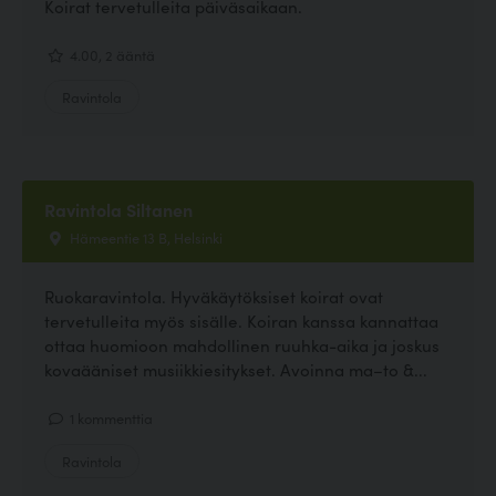
Koirat tervetulleita päiväsaikaan.
4.00, 2 ääntä
Ravintola
Ravintola Siltanen
Hämeentie 13 B, Helsinki
Ruokaravintola. Hyväkäytöksiset koirat ovat
tervetulleita myös sisälle. Koiran kanssa kannattaa
ottaa huomioon mahdollinen ruuhka-aika ja joskus
kovaääniset musiikkiesitykset. Avoinna ma–to &...
1 kommenttia
Ravintola