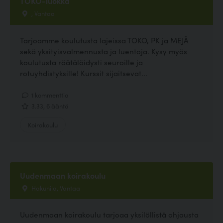
TOKO-luokka
, Vantaa
Tarjoamme koulutusta lajeissa TOKO, PK ja MEJÄ
sekä yksityisvalmennusta ja luentoja. Kysy myös
koulutusta räätälöidysti seuroille ja
rotuyhdistyksille! Kurssit sijaitsevat...
1 kommenttia
3.33, 6 ääntä
Koirakoulu
Uudenmaan koirakoulu
Hakunila, Vantaa
Uudenmaan koirakoulu tarjoaa yksilöllistä ohjausta