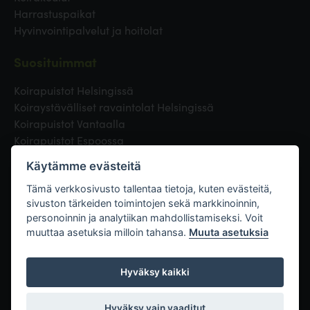
Harrastuspaikat
Hyvinvointipalvelut ja hoitolat
Suosituimmat
Koirapuistot Helsingissä
Koiraystävälliset ravaintolat Helsingissä
Koirapuistot Vantaalla
Koirapuistot Espoossa
Koirapuistot Turussa
Käytämme evästeitä
Eläinlääkäri Helsingissä
Koirapuistot Tampereella
Tämä verkkosivusto tallentaa tietoja, kuten evästeitä,
sivuston tärkeiden toimintojen sekä markkinoinnin,
personoinnin ja analytiikan mahdollistamiseksi. Voit
Linkit
muuttaa asetuksia milloin tahansa.
Muuta asetuksia
Hyväksy kaikki
Hyväksy vain vaaditut