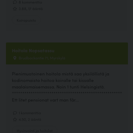
8 kommenttia
3.88, 17 ääntä
Koirapuisto
Hoitola Nopsatassu
Brudbackantie 71, Myrskylä
Pienimuotoinen hoitola mistä saa yksilöllistä ja
kodinomaista hoitoa koiralle tai kissalle
maalaismaisemassa. Noin 1 tunti Helsingistä.
*****************************************************
Ett litet pensionat vart man får...
1 kommenttia
4.50, 2 ääntä
Hyvinvointi ja hoitolat