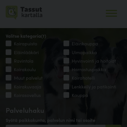
Valitse kategoria(t)
Koirapuisto
Eläinkauppa
Eläinlääkäri
Uimapaikka
Ravintola
Hyvinvointi ja hoitolat
Koirakoulu
Harrastuspaikka
Muut palvelut
Koirahotelli
Koirakuvaaja
Lenkkeily ja patikointi
Koirasovellus
Kauppa
Palveluhaku
Syötä paikkakunta, palvelun nimi tai osoite