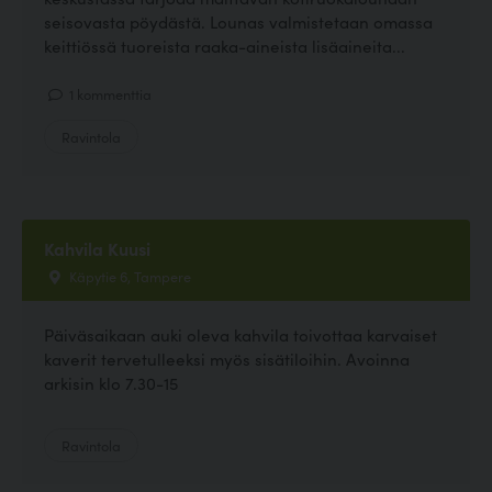
seisovasta pöydästä. Lounas valmistetaan omassa
keittiössä tuoreista raaka-aineista lisäaineita...
1 kommenttia
Ravintola
Kahvila Kuusi
Käpytie 6, Tampere
Päiväsaikaan auki oleva kahvila toivottaa karvaiset
kaverit tervetulleeksi myös sisätiloihin. Avoinna
arkisin klo 7.30-15
Ravintola