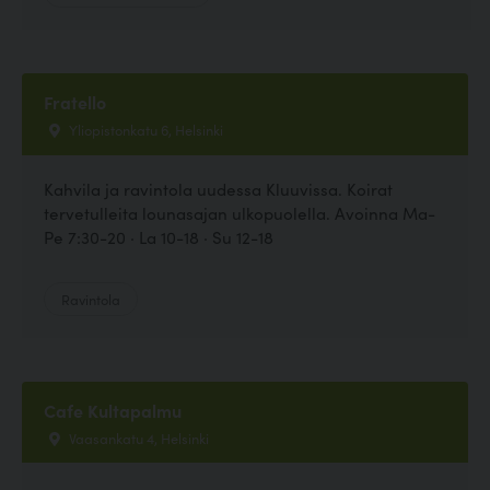
Fratello
Yliopistonkatu 6, Helsinki
Kahvila ja ravintola uudessa Kluuvissa. Koirat
tervetulleita lounasajan ulkopuolella. Avoinna Ma-
Pe 7:30-20 · La 10-18 · Su 12-18
Ravintola
Cafe Kultapalmu
Vaasankatu 4, Helsinki