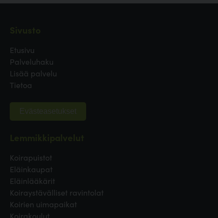
Sivusto
Etusivu
Palveluhaku
Lisää palvelu
Tietoa
Evästeasetukset
Lemmikkipalvelut
Koirapuistot
Eläinkaupat
Eläinlääkärit
Koiraystävälliset ravintolat
Koirien uimapaikat
Koirakoulut