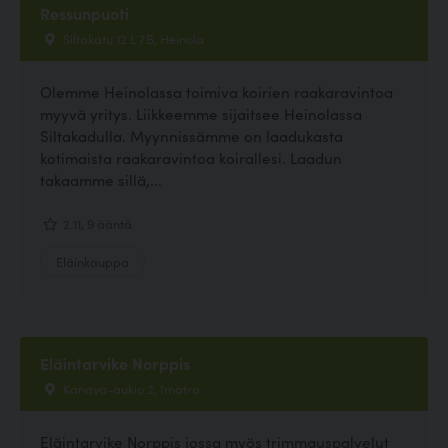
Ressunpuoti
Siltakatu 12 L 7B, Heinola
Olemme Heinolassa toimiva koirien raakaravintoa
myyvä yritys. Liikkeemme sijaitsee Heinolassa
Siltakadulla. Myynnissämme on laadukasta
kotimaista raakaravintoa koirallesi. Laadun
takaamme sillä,...
2.11, 9 ääntä
Eläinkauppa
Eläintarvike Norppis
Kanava-aukio 2, Imatra
Eläintarvike Norppis jossa myös trimmauspalvelut