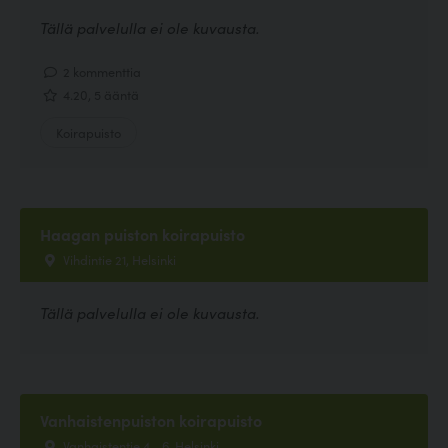
Tällä palvelulla ei ole kuvausta.
2 kommenttia
4.20, 5 ääntä
Koirapuisto
Haagan puiston koirapuisto
Vihdintie 21, Helsinki
Tällä palvelulla ei ole kuvausta.
Vanhaistenpuiston koirapuisto
Vanhaistentie 4 - 6, Helsinki