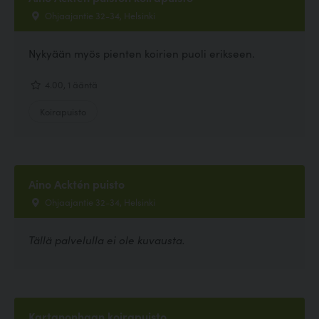
Ohjaajantie 32-34, Helsinki
Nykyään myös pienten koirien puoli erikseen.
4.00, 1 ääntä
Koirapuisto
Aino Acktén puisto
Ohjaajantie 32-34, Helsinki
Tällä palvelulla ei ole kuvausta.
Kartanonhaan koirapuisto