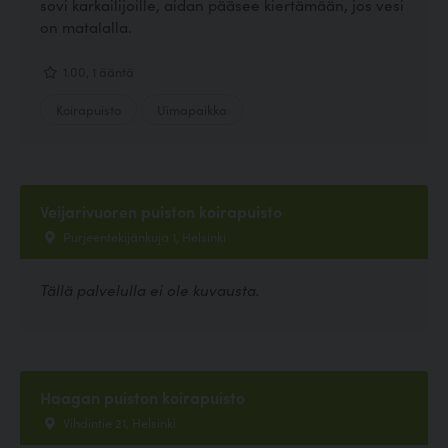
sovi karkailijoille, aidan pääsee kiertämään, jos vesi
on matalalla.
1.00, 1 ääntä
Koirapuisto
Uimapaikka
Veijarivuoren puiston koirapuisto
Purjeentekijänkuja 1, Helsinki
Tällä palvelulla ei ole kuvausta.
Haagan puiston koirapuisto
Vihdintie 21, Helsinki