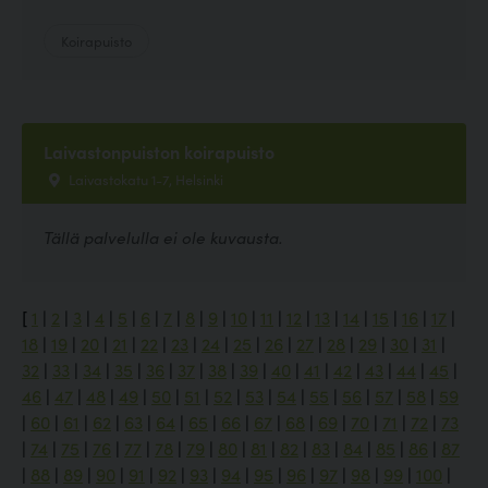
Koirapuisto
Laivastonpuiston koirapuisto
Laivastokatu 1-7, Helsinki
Tällä palvelulla ei ole kuvausta.
[
1
|
2
|
3
|
4
|
5
|
6
|
7
|
8
|
9
|
10
|
11
|
12
|
13
|
14
|
15
|
16
|
17
|
18
|
19
|
20
|
21
|
22
|
23
|
24
|
25
|
26
|
27
|
28
|
29
|
30
|
31
|
32
|
33
|
34
|
35
|
36
|
37
|
38
|
39
|
40
|
41
|
42
|
43
|
44
|
45
|
46
|
47
|
48
|
49
|
50
|
51
|
52
|
53
|
54
|
55
|
56
|
57
|
58
|
59
|
60
|
61
|
62
|
63
|
64
|
65
|
66
|
67
|
68
|
69
|
70
|
71
|
72
|
73
|
74
|
75
|
76
|
77
|
78
|
79
|
80
|
81
|
82
|
83
|
84
|
85
|
86
|
87
|
88
|
89
|
90
|
91
|
92
|
93
|
94
|
95
|
96
|
97
|
98
|
99
|
100
|