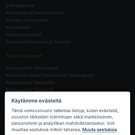
Eläinlääkärit
Koiraystävälliset ravintolat
Koirien uimapaikat
Koirakoulut
Harrastuspaikat
Hyvinvointipalvelut ja hoitolat
Suosituimmat
Koirapuistot Helsingissä
Koiraystävälliset ravaintolat Helsingissä
Koirapuistot Vantaalla
Koirapuistot Espoossa
Koirapuistot Turussa
Käytämme evästeitä
Eläinlääkäri Helsingissä
Koirapuistot Tampereella
Tämä verkkosivusto tallentaa tietoja, kuten evästeitä,
sivuston tärkeiden toimintojen sekä markkinoinnin,
personoinnin ja analytiikan mahdollistamiseksi. Voit
Linkit
muuttaa asetuksia milloin tahansa.
Muuta asetuksia