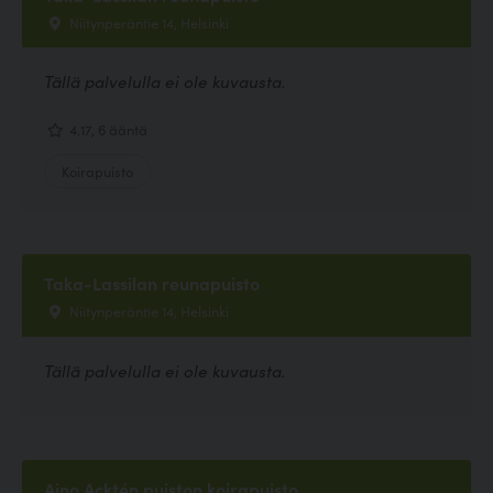
Niitynperäntie 14, Helsinki
Tällä palvelulla ei ole kuvausta.
4.17, 6 ääntä
Koirapuisto
Taka-Lassilan reunapuisto
Niitynperäntie 14, Helsinki
Tällä palvelulla ei ole kuvausta.
Aino Acktén puiston koirapuisto