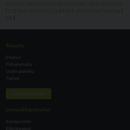
101
|
102
|
103
|
104
|
105
|
106
|
107
|
108
|
109
|
110
|
111
|
112
|
113
|
114
|
115
|
116
|
117
|
118
|
119
|
120
|
121
|
122
|
123
|
124
|
125
]
Sivusto
Etusivu
Palveluhaku
Lisää palvelu
Tietoa
Evästeasetukset
Lemmikkipalvelut
Koirapuistot
Eläinkaupat