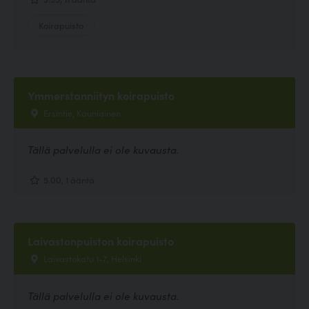
Koirapuisto
Ymmerstanniityn koirapuisto
Ersintie, Kauniainen
Tällä palvelulla ei ole kuvausta.
5.00, 1 ääntä
Laivastonpuiston koirapuisto
Laivastokatu 1-7, Helsinki
Tällä palvelulla ei ole kuvausta.