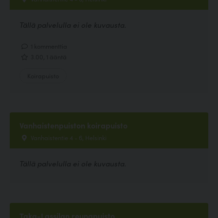
Tällä palvelulla ei ole kuvausta.
1 kommenttia
3.00, 1 ääntä
Koirapuisto
Vanhaistenpuiston koirapuisto
Vanhaistentie 4 - 6, Helsinki
Tällä palvelulla ei ole kuvausta.
Taka-Lassilan reunapuisto