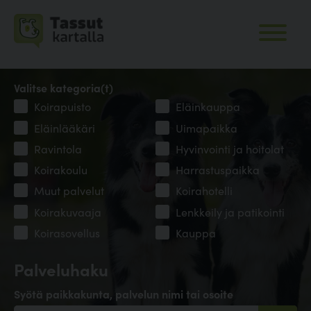
Valitse kategoria(t)
Koirapuisto
Eläinkauppa
Eläinlääkäri
Uimapaikka
Ravintola
Hyvinvointi ja hoitolat
Koirakoulu
Harrastuspaikka
Muut palvelut
Koirahotelli
Koirakuvaaja
Lenkkeily ja patikointi
Koirasovellus
Kauppa
Palveluhaku
Syötä paikkakunta, palvelun nimi tai osoite