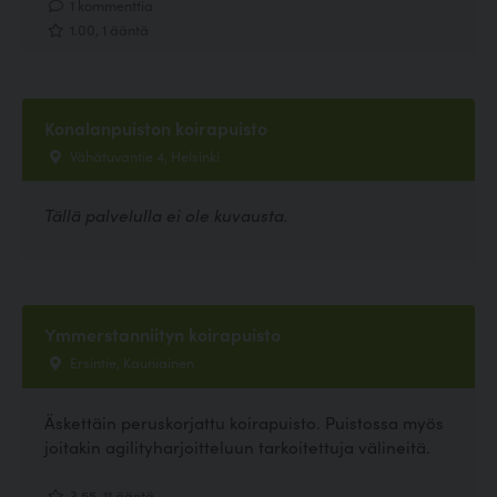
1 kommenttia
1.00, 1 ääntä
Konalanpuiston koirapuisto
Vähätuvantie 4, Helsinki
Tällä palvelulla ei ole kuvausta.
Ymmerstanniityn koirapuisto
Ersintie, Kauniainen
Äskettäin peruskorjattu koirapuisto. Puistossa myös
joitakin agilityharjoitteluun tarkoitettuja välineitä.
3.55, 11 ääntä