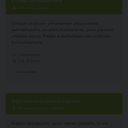
Oittaan koirauimaranta
Oittaantie 1, Espoo
Oittaan virallisen uimarannan ulkopuolella,
metsäalueella, on pieni hiekkaranta, jossa yleisesti
uitetaan koiria. Paikka ei kuitenkaan ole virallinen
koirauimaranta.
7 kommenttia
3.10, 10 ääntä
Uimapaikka
Veijarivuoren puiston koirapuisto
Purjeentekijänkuja 1, Helsinki
Aidattu koirapuisto, avoin meren puolelta. Ei siis