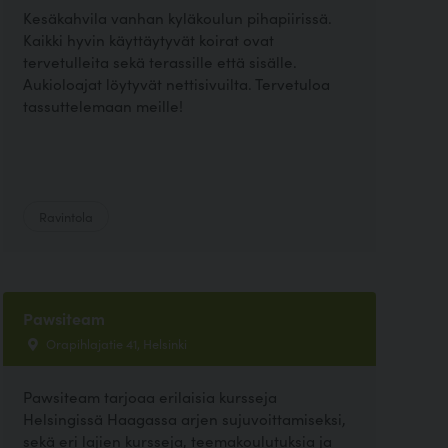
Kesäkahvila vanhan kyläkoulun pihapiirissä.
Kaikki hyvin käyttäytyvät koirat ovat
tervetulleita sekä terassille että sisälle.
Aukioloajat löytyvät nettisivuilta. Tervetuloa
tassuttelemaan meille!
Ravintola
Pawsiteam
Orapihlajatie 41, Helsinki
Pawsiteam tarjoaa erilaisia kursseja
Helsingissä Haagassa arjen sujuvoittamiseksi,
sekä eri lajien kursseja, teemakoulutuksia ja