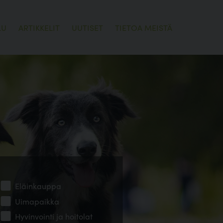
LU
ARTIKKELIT
UUTISET
TIETOA MEISTÄ
Eläinkauppa
Uimapaikka
Hyvinvointi ja hoitolat