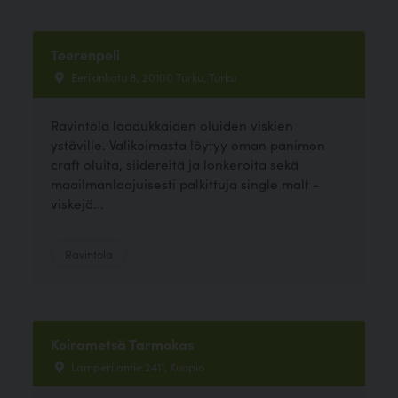
Teerenpeli
Eerikinkatu 8, 20100 Turku, Turku
Ravintola laadukkaiden oluiden viskien
ystäville. Valikoimasta löytyy oman panimon
craft oluita, siidereitä ja lonkeroita sekä
maailmanlaajuisesti palkittuja single malt -
viskejä...
Ravintola
Koirametsä Tarmokas
Lamperilantie 2411, Kuopio