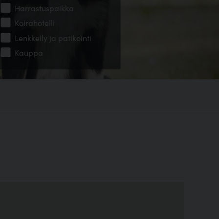
Harrastuspaikka
Koirahotelli
Lenkkeily ja patikointi
Kauppa