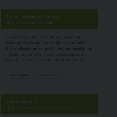
Koirien ja kissojen trimmaus
Upseerikerhonkatu 5 , Lahti
Trimmauspalvelut Hennalassa. Sertifioitu
kokenut trimmaaja. Studio sijaitsee kauniilla
historiallisella paikalla. On ilmainen pysäköinti.
Työskentelemme lomilla ja viikonloppuisin.
Pesu ja trimmaus Nyppiminen Tassuhuolto...
Eläinkauppa
Muut palvelut
Kartano Kaijala
Juankoskentie 1265, 73320, Nilsiä, Kuopio