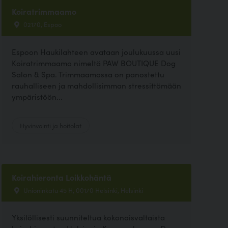
Koiratrimmaamo
02170, Espoo
Espoon Haukilahteen avataan joulukuussa uusi
Koiratrimmaamo nimeltä PAW BOUTIQUE Dog
Salon & Spa. Trimmaamossa on panostettu
rauhalliseen ja mahdollisimman stressittömään
ympäristöön...
Hyvinvointi ja hoitolat
Koirahieronta Loikkohäntä
Unioninkatu 45 H, 00170 Helsinki, Helsinki
Yksilöllisesti suunniteltua kokonaisvaltaista