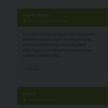
Assarin Ullakko
Rehtorinpellonkatu 4 a, Turku
Assarille ovat tervetulleita viikon jokaisena
päivänä koirat ja niiden omistajat! Useita
kotiruokavaihtoehtoja noutopöydästä,
viikonloppuisin on tarjolla brunssia (katso
kuitenkin nettisivuilta...
Ravintola
Bar 5/5
Teiskontie 8, Tampere