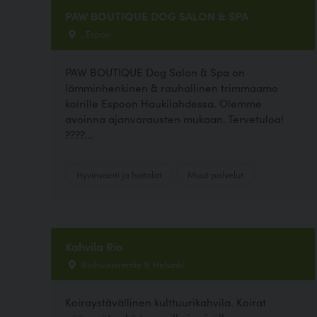
PAW BOUTIQUE DOG SALON & SPA
, Espoo
PAW BOUTIQUE Dog Salon & Spa on
lämminhenkinen & rauhallinen trimmaamo
koirille Espoon Haukilahdessa. Olemme
avoinna ajanvarausten mukaan. Tervetuloa!
????...
Hyvinvointi ja hoitolat
Muut palvelut
Kahvila Rio
Roihuvuorentie 9, Helsinki
Koiraystävällinen kulttuurikahvila. Koirat