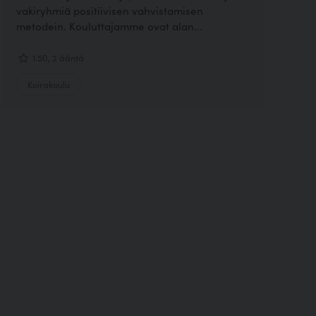
vakiryhmiä positiivisen vahvistamisen
metodein. Kouluttajamme ovat alan...
1.50, 2 ääntä
Koirakoulu