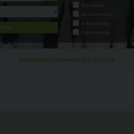
Koirakoulu
Muut palvelut
Koirakuvaaja
Koirasovellus
Mainospaikka vapaana!
Ota yhteyttä.