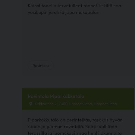
Koirat todella tervetulleet tänne! Tiskiltä saa
vesikupin ja ehkä jopa makupalan.
Ravintola
Ravintola Piparkakkutalo
Kirkkorinne 2, 13100 Hämeenlinna, Hämeenlinna
Piparkakkutalo on perinteikäs, tasokas hyvän
ruoan ja juoman ravintola. Koirat sallitaan
terassilla ja juomakupin saa henkilökunnalta