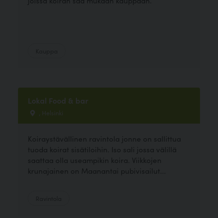
joissa koiran saa mukaan kauppaan.
Kauppa
Lokal Food & bar
, Helsinki
Koiraystävällinen ravintola jonne on sallittua
tuoda koirat sisätiloihin. Iso sali jossa välillä
saattaa olla useampikin koira. Viikkojen
krunajainen on Maanantai pubivisailut...
Ravintola