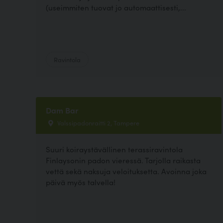
(useimmiten tuovat jo automaattisesti,...
Ravintola
Dam Bar
Valssipadonraitti 2, Tampere
Suuri koiraystävällinen terassiravintola
Finlaysonin padon vieressä. Tarjolla raikasta
vettä sekä naksuja veloituksetta. Avoinna joka
päivä myös talvella!