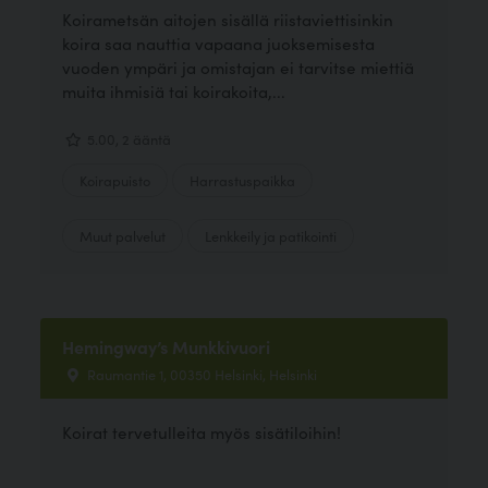
Koirametsän aitojen sisällä riistaviettisinkin
koira saa nauttia vapaana juoksemisesta
vuoden ympäri ja omistajan ei tarvitse miettiä
muita ihmisiä tai koirakoita,...
5.00, 2 ääntä
Koirapuisto
Harrastuspaikka
Muut palvelut
Lenkkeily ja patikointi
Hemingway’s Munkkivuori
Raumantie 1, 00350 Helsinki, Helsinki
Koirat tervetulleita myös sisätiloihin!