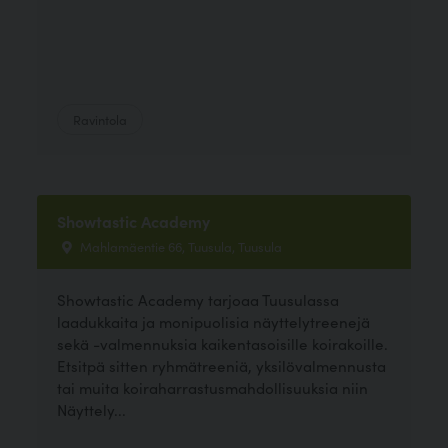
Ravintola
Showtastic Academy
Mahlamäentie 66, Tuusula, Tuusula
Showtastic Academy tarjoaa Tuusulassa
laadukkaita ja monipuolisia näyttelytreenejä
sekä -valmennuksia kaikentasoisille koirakoille.
Etsitpä sitten ryhmätreeniä, yksilövalmennusta
tai muita koiraharrastusmahdollisuuksia niin
Näyttely...