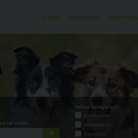
ETUSIVU
PALVELUHAKU
LISÄÄ PALVE
Valitse kategoria(t)
Koirapuisto
mi tai osoite
Eläinlääkäri
Ravintola