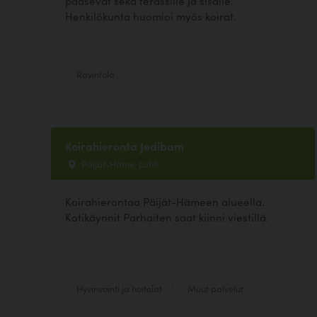
pääsevät sekä terassille ja sisälle.
Henkilökunta huomioi myös koirat.
Ravintola
Koirahieronta Jedibam
Päijät-Häme, Lahti
Koirahierontaa Päijät-Hämeen alueella.
Kotikäynnit Parhaiten saat kiinni viestillä.
Hyvinvointi ja hoitolat
Muut palvelut