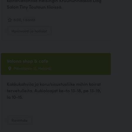
koirahierontaa Helsingin Kruununhaassa Dog
Salon Tiny Toutoun tiloissa.
5.00, 1 ääntä
Hyvinvointi ja hoitolat
Valona shop & cafe
Päivöläntie 15, Helsinki
Kakkukahvila ja koru/sisustusliike mihin koirat
tervetulleita. Aukioloajat ke-to 13-18, pe 13-19,
la 10-15.
Ravintola