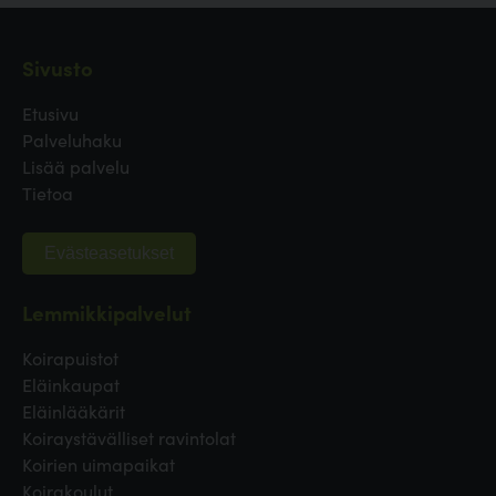
Sivusto
Etusivu
Palveluhaku
Lisää palvelu
Tietoa
Evästeasetukset
Lemmikkipalvelut
Koirapuistot
Eläinkaupat
Eläinlääkärit
Koiraystävälliset ravintolat
Koirien uimapaikat
Koirakoulut