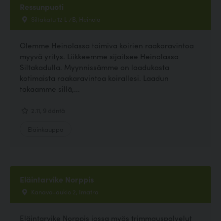
Ressunpuoti
Siltakatu 12 L 7B, Heinola
Olemme Heinolassa toimiva koirien raakaravintoa
myyvä yritys. Liikkeemme sijaitsee Heinolassa
Siltakadulla. Myynnissämme on laadukasta
kotimaista raakaravintoa koirallesi. Laadun
takaamme sillä,...
2.11, 9 ääntä
Eläinkauppa
Eläintarvike Norppis
Kanava-aukio 2, Imatra
Eläintarvike Norppis jossa myös trimmauspalvelut