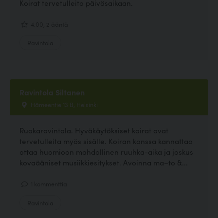
Koirat tervetulleita päiväsaikaan.
4.00, 2 ääntä
Ravintola
Ravintola Siltanen
Hämeentie 13 B, Helsinki
Ruokaravintola. Hyväkäytöksiset koirat ovat
tervetulleita myös sisälle. Koiran kanssa kannattaa
ottaa huomioon mahdollinen ruuhka-aika ja joskus
kovaääniset musiikkiesitykset. Avoinna ma–to &...
1 kommenttia
Ravintola