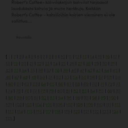
Robert's Coffee- kahvilaketjun kahvilat tarjoavat
laadukasta kahvia ja muita herkkuja. Kaikkiin
Robert's Coffee - kahviloihin koirien vieminen ei ole
sallittua....
Ravintola
[
1
|
2
|
3
|
4
|
5
|
6
|
7
|
8
|
9
|
10
|
11
|
12
|
13
|
14
|
15
|
16
|
17
|
18
|
19
|
20
|
21
|
22
|
23
|
24
|
25
|
26
|
27
|
28
|
29
|
30
|
31
|
32
|
33
|
34
|
35
|
36
|
37
|
38
|
39
|
40
|
41
|
42
|
43
|
44
|
45
|
46
|
47
|
48
|
49
|
50
|
51
|
52
|
53
|
54
|
55
|
56
|
57
|
58
|
59
|
60
|
61
|
62
|
63
|
64
|
65
|
66
|
67
|
68
|
69
|
70
|
71
|
72
|
73
|
74
|
75
|
76
|
77
|
78
|
79
|
80
|
81
|
82
|
83
|
84
|
85
|
86
|
87
|
88
|
89
|
90
|
91
|
92
|
93
|
94
|
95
|
96
|
97
|
98
|
99
|
100
|
101
|
102
|
103
|
104
|
105
|
106
|
107
|
108
|
109
|
110
|
111
|
112
|
113
|
114
|
115
|
116
|
117
|
118
|
119
|
120
|
121
|
122
|
123
|
124
|
125
]