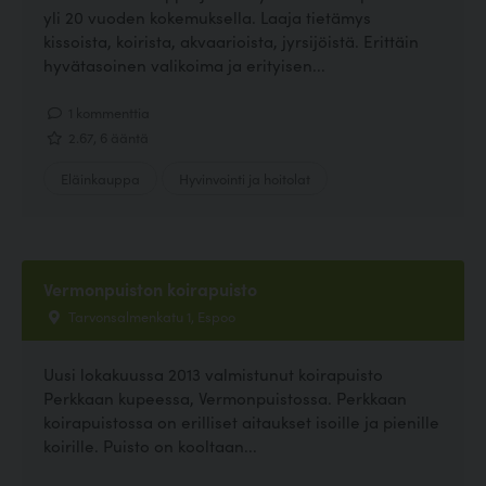
yli 20 vuoden kokemuksella. Laaja tietämys
kissoista, koirista, akvaarioista, jyrsijöistä. Erittäin
hyvätasoinen valikoima ja erityisen...
1 kommenttia
2.67, 6 ääntä
Eläinkauppa
Hyvinvointi ja hoitolat
Vermonpuiston koirapuisto
Tarvonsalmenkatu 1, Espoo
Uusi lokakuussa 2013 valmistunut koirapuisto
Perkkaan kupeessa, Vermonpuistossa. Perkkaan
koirapuistossa on erilliset aitaukset isoille ja pienille
koirille. Puisto on kooltaan...