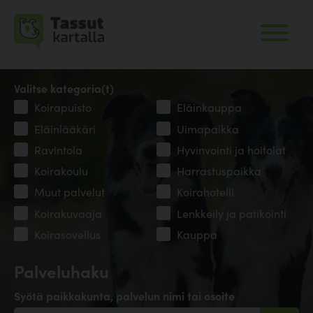
Valitse kategoria(t)
Koirapuisto
Eläinkauppa
Eläinlääkäri
Uimapaikka
Ravintola
Hyvinvointi ja hoitolat
Koirakoulu
Harrastuspaikka
Muut palvelut
Koirahotelli
Koirakuvaaja
Lenkkeily ja patikointi
Koirasovellus
Kauppa
Palveluhaku
Syötä paikkakunta, palvelun nimi tai osoite