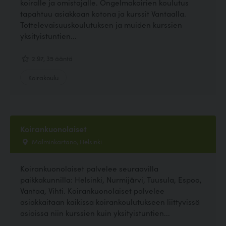
koiralle ja omistajalle. Ongelmakoirien koulutus
tapahtuu asiakkaan kotona ja kurssit Vantaalla.
Tottelevaisuuskoulutuksen ja muiden kurssien
yksityistuntien...
2.97, 35 ääntä
Koirakoulu
Koirankuonolaiset
Malminkartano, Helsinki
Koirankuonolaiset palvelee seuraavilla
paikkakunnilla: Helsinki, Nurmijärvi, Tuusula, Espoo,
Vantaa, Vihti. Koirankuonolaiset palvelee
asiakkaitaan kaikissa koirankoulutukseen liittyvissä
asioissa niin kurssien kuin yksityistuntien...