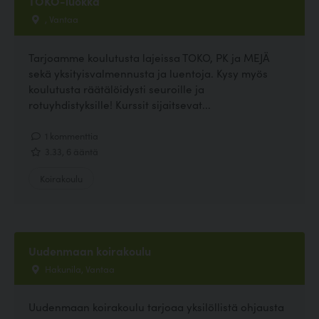
TOKO-luokka
, Vantaa
Tarjoamme koulutusta lajeissa TOKO, PK ja MEJÄ
sekä yksityisvalmennusta ja luentoja. Kysy myös
koulutusta räätälöidysti seuroille ja
rotuyhdistyksille! Kurssit sijaitsevat...
1 kommenttia
3.33, 6 ääntä
Koirakoulu
Uudenmaan koirakoulu
Hakunila, Vantaa
Uudenmaan koirakoulu tarjoaa yksilöllistä ohjausta