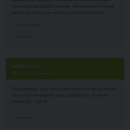
seisovasta pöydästä. Lounas valmistetaan omassa
keittiössä tuoreista raaka-aineista lisäaineita...
1 kommenttia
Ravintola
Kahvila Kuusi
Käpytie 6, Tampere
Päiväsaikaan auki oleva kahvila toivottaa karvaiset
kaverit tervetulleeksi myös sisätiloihin. Avoinna
arkisin klo 7.30-15
Ravintola