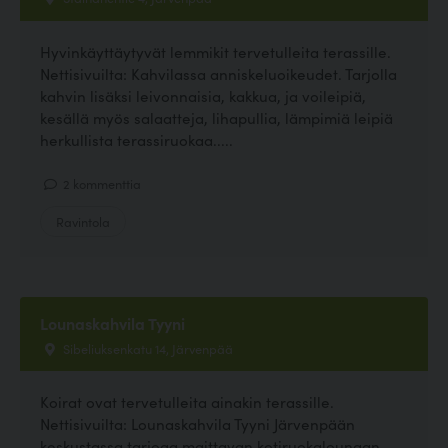
Hyvinkäyttäytyvät lemmikit tervetulleita terassille.
Nettisivuilta: Kahvilassa anniskeluoikeudet. Tarjolla
kahvin lisäksi leivonnaisia, kakkua, ja voileipiä,
kesällä myös salaatteja, lihapullia, lämpimiä leipiä
herkullista terassiruokaa.....
2 kommenttia
Ravintola
Lounaskahvila Tyyni
Sibeliuksenkatu 14, Järvenpää
Koirat ovat tervetulleita ainakin terassille.
Nettisivuilta: Lounaskahvila Tyyni Järvenpään
keskustassa tarjoaa maittavan kotiruokalounaan