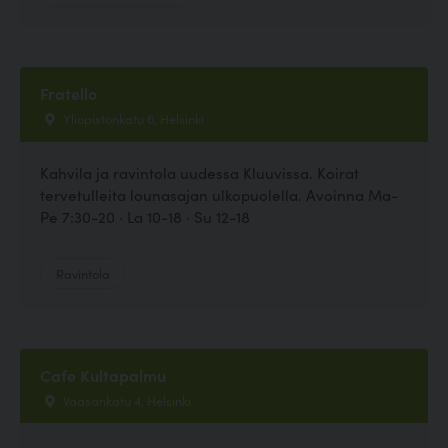
Fratello
Yliopistonkatu 6, Helsinki
Kahvila ja ravintola uudessa Kluuvissa. Koirat
tervetulleita lounasajan ulkopuolella. Avoinna Ma-
Pe 7:30-20 · La 10-18 · Su 12-18
Ravintola
Cafe Kultapalmu
Vaasankatu 4, Helsinki