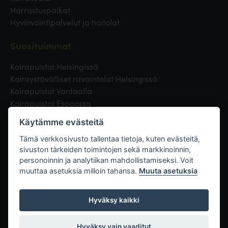
Harrastuspaikat
Hyvinvointipalvelut ja hoitolat
Suosituimmat
Koirapuistot Helsingissä
Koiraystävälliset ravaintolat Helsingissä
Koirapuistot Vantaalla
Koirapuistot Espoossa
Koirapuistot Turussa
Käytämme evästeitä
Eläinlääkäri Helsingissä
Koirapuistot Tampereella
Tämä verkkosivusto tallentaa tietoja, kuten evästeitä,
sivuston tärkeiden toimintojen sekä markkinoinnin,
personoinnin ja analytiikan mahdollistamiseksi. Voit
Linkit
muuttaa asetuksia milloin tahansa.
Muuta asetuksia
Hyväksy kaikki
Hyväksy vain vaaditut