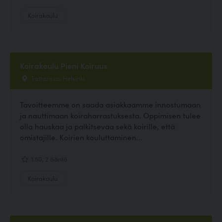
Koirakoulu
Koirakoulu Pieni Koiruus
Tattarisuo, Helsinki
Tavoitteemme on saada asiakkaamme innostumaan
ja nauttimaan koiraharrastuksesta. Oppimisen tulee
olla hauskaa ja palkitsevaa sekä koirille, että
omistajille. Koirien kouluttaminen...
1.50, 2 ääntä
Koirakoulu