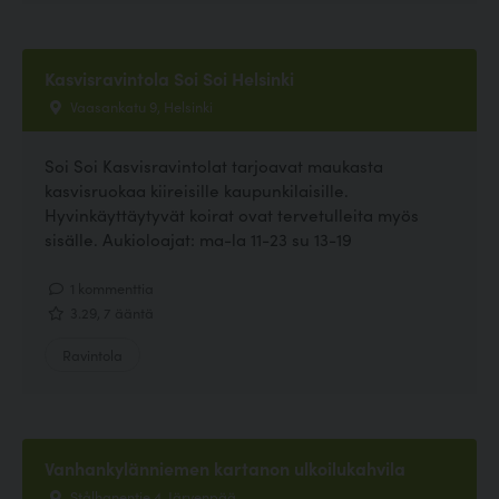
Kasvisravintola Soi Soi Helsinki
Vaasankatu 9, Helsinki
Soi Soi Kasvisravintolat tarjoavat maukasta
kasvisruokaa kiireisille kaupunkilaisille.
Hyvinkäyttäytyvät koirat ovat tervetulleita myös
sisälle. Aukioloajat: ma-la 11-23 su 13-19
1 kommenttia
3.29, 7 ääntä
Ravintola
Vanhankylänniemen kartanon ulkoilukahvila
Stålhanentie 4, Järvenpää