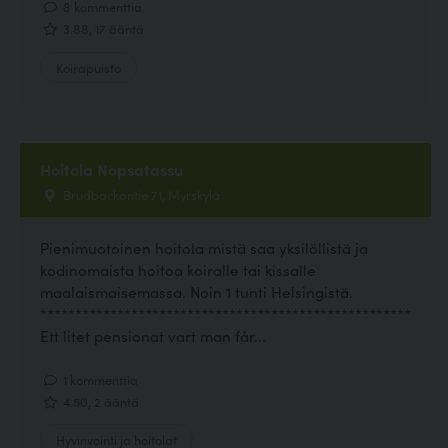
8 kommenttia
3.88, 17 ääntä
Koirapuisto
Hoitola Nopsatassu
Brudbackantie 71, Myrskylä
Pienimuotoinen hoitola mistä saa yksilöllistä ja
kodinomaista hoitoa koiralle tai kissalle
maalaismaisemassa. Noin 1 tunti Helsingistä.
*****************************************************
Ett litet pensionat vart man får...
1 kommenttia
4.50, 2 ääntä
Hyvinvointi ja hoitolat