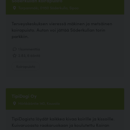
Söderkullan koirapuisto
Torpanmäki, 01150 Söderkulla, Sipoo
Terveyskeskuksen vieressä mäkinen ja metsäinen
koirapuisto. Auton voi jättää Söderkullan torin
parkkiin.
1 kommenttia
2.83, 6 ääntä
Koirapuisto
TipiDogi Oy
Hörkkääntie 140, Kouvola
TipiDogista löydät kaikkea kivaa koirille ja kissoille.
Kuivaruoasta raakaruokaan ja koulutettu Koiran