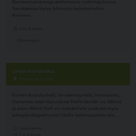
Ravitsemusneuvoja auttamassa ruokintajutuissa.
Tarvikkeissa löytyy hihnoista koiratarhoihin.
Avoinna...
4.50, 6 ääntä
Eläinkauppa
Lohjan Koirakeskus
Sampokuja 3, Lohja
Koirien koulutushalli, tarvikemyymälä, trimmausta,
hierontaa sekä tilavuokraa Hallin kentät: iso 366m2
ja pieni 180m2 Halli on mahdollista vuokrata myös
kokopäivätapahtumiin! Hallin kokonaispinta-ala...
1 kommenttia
2.17, 6 ääntä