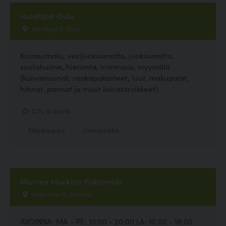
HundSpa Oulu
Sienikuja 9, Oulu
Koirauimala, vesijuoksumatto, juoksumatto,
suolahuone, hieronta, trimmaus, myymälä
(kuivamuonat, raakapakasteet, luut, makupalat,
hihnat, pannat ja muut koiratarvikkeet).
2.71, 14 ääntä
Eläinkauppa
Uimapaikka
Murren Murkina Pukinmäki
Säterintie 16, Helsinki
AVOINNA: MA - PE: 10:00 - 20:00 LA: 10:00 - 18:00