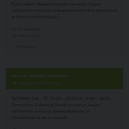
Pukinmäen liikkeestä löydät tunnetun laajan
valikoiman erilaisia raakapakasteita sekä kymmeniä
erilaisia kuivaherkkuja....
6 kommenttia
4.00, 5 ääntä
Eläinkauppa
Murren Murkina Tammisto
Hagelstamintie 31, Vantaa
AVOINNA: MA - PE: 10:00 - 20:00 LA: 10:00 - 18:00
Tammiston liikkeestä löydät tunnetun laajan
valikoiman erilaisia raakapakasteita ja
toimipisteessä on runsaasti...