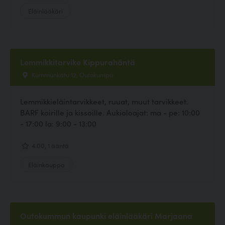
Eläinlääkäri
Lemmikkitarvike Kippurahäntä
Kummunkatu 12, Outokumpu
Lemmikkieläintarvikkeet, ruuat, muut tarvikkeet.
BARF koirille ja kissoille. Aukioloajat: ma - pe: 10:00
- 17:00 la: 9:00 - 13:00
4.00, 1 ääntä
Eläinkauppa
Outokummun kaupunki eläinlääkäri Marjaana