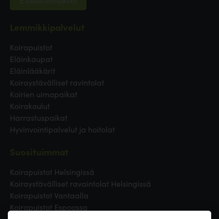
Evästeasetukset
Lemmikkipalvelut
Koirapuistot
Eläinkaupat
Eläinlääkärit
Koiraystävälliset ravintolat
Koirien uimapaikat
Koirakoulut
Harrastuspaikat
Hyvinvointipalvelut ja hoitolat
Suosituimmat
Koirapuistot Helsingissä
Koiraystävälliset ravaintolat Helsingissä
Koirapuistot Vantaalla
Koirapuistot Espoossa
Koirapuistot Turussa