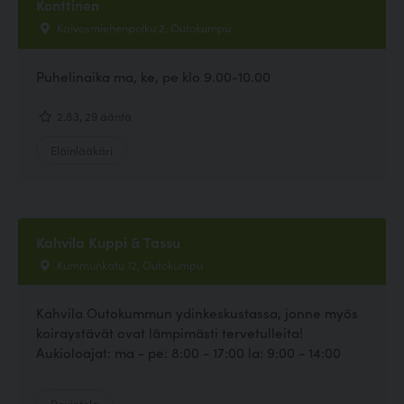
Konttinen
Kaivosmiehenpolku 2, Outokumpu
Puhelinaika ma, ke, pe klo 9.00-10.00
2.83, 29 ääntä
Eläinlääkäri
Kahvila Kuppi & Tassu
Kummunkatu 12, Outokumpu
Kahvila Outokummun ydinkeskustassa, jonne myös
koiraystävät ovat lämpimästi tervetulleita!
Aukioloajat: ma - pe: 8:00 - 17:00 la: 9:00 - 14:00
Ravintola