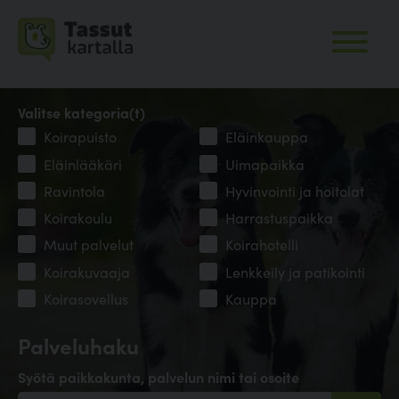
Valitse kategoria(t)
Koirapuisto
Eläinkauppa
Eläinlääkäri
Uimapaikka
Ravintola
Hyvinvointi ja hoitolat
Koirakoulu
Harrastuspaikka
Muut palvelut
Koirahotelli
Koirakuvaaja
Lenkkeily ja patikointi
Koirasovellus
Kauppa
Palveluhaku
Syötä paikkakunta, palvelun nimi tai osoite