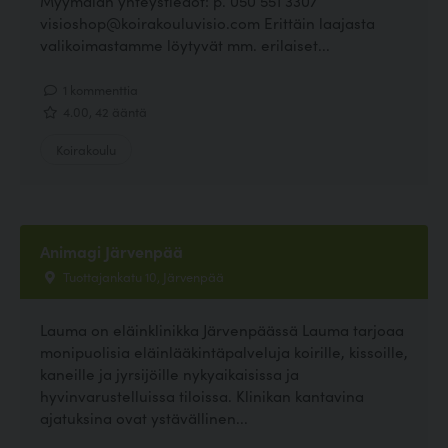
Myymälän yhteystiedot: p. 050 551 3307
visioshop@koirakouluvisio.com Erittäin laajasta
valikoimastamme löytyvät mm. erilaiset...
1 kommenttia
4.00, 42 ääntä
Koirakoulu
Animagi Järvenpää
Tuottajankatu 10, Järvenpää
Lauma on eläinklinikka Järvenpäässä Lauma tarjoaa
monipuolisia eläinlääkintäpalveluja koirille, kissoille,
kaneille ja jyrsijöille nykyaikaisissa ja
hyvinvarustelluissa tiloissa. Klinikan kantavina
ajatuksina ovat ystävällinen...