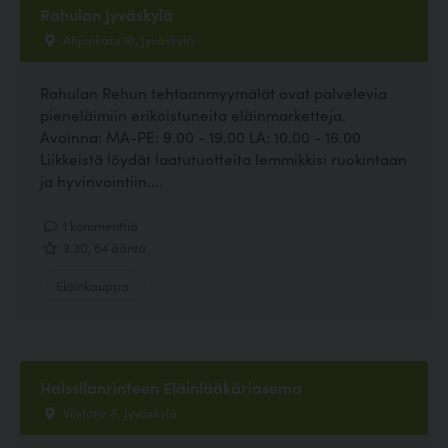
Rahulan Jyväskylä
Ahjonkatu 10, Jyväskylä
Rahulan Rehun tehtaanmyymälät ovat palvelevia
pieneläimiin erikoistuneita eläinmarketteja.
Avoinna: MA-PE: 9.00 - 19.00 LA: 10.00 - 16.00
Liikkeistä löydät laatutuotteita lemmikkisi ruokintaan
ja hyvinvointiin....
1 kommenttia
3.30, 64 ääntä
Eläinkauppa
Halssilanrinteen Eläinlääkäriasema
Viistotie 8, Jyväskylä