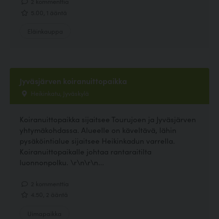
2 kommenttia
5.00, 1 ääntä
Eläinkauppa
Jyväsjärven koiranuittopaikka
Heikinkatu, Jyväskylä
Koiranuittopaikka sijaitsee Tourujoen ja Jyväsjärven
yhtymäkohdassa. Alueelle on käveltävä, lähin
pysäköintialue sijaitsee Heikinkadun varrella.
Koiranuittopaikalle johtaa rantaraitilta
luonnonpolku. \r\n\r\n...
2 kommenttia
4.50, 2 ääntä
Uimapaikka