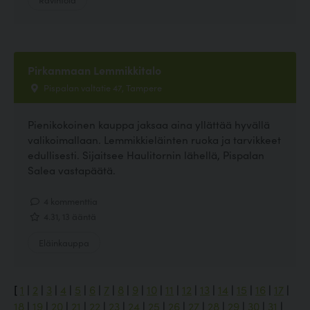
Pirkanmaan Lemmikkitalo
Pispalan valtatie 47, Tampere
Pienikokoinen kauppa jaksaa aina yllättää hyvällä
valikoimallaan. Lemmikkieläinten ruoka ja tarvikkeet
edullisesti. Sijaitsee Haulitornin lähellä, Pispalan
Salea vastapäätä.
4 kommenttia
4.31, 13 ääntä
Eläinkauppa
[
1
|
2
|
3
|
4
|
5
|
6
|
7
|
8
|
9
|
10
|
11
|
12
|
13
|
14
|
15
|
16
|
17
|
18
|
19
|
20
|
21
|
22
|
23
|
24
|
25
|
26
|
27
|
28
|
29
|
30
|
31
|