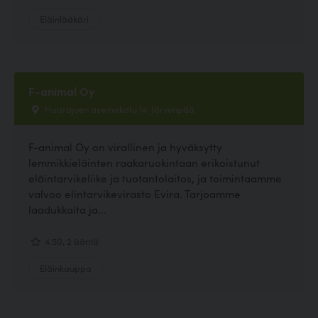
Eläinlääkäri
F-animal Oy
Haarajoen asemakatu 14, Järvenpää
F-animal Oy on virallinen ja hyväksytty
lemmikkieläinten raakaruokintaan erikoistunut
eläintarvikeliike ja tuotantolaitos, ja toimintaamme
valvoo elintarvikevirasto Evira. Tarjoamme
laadukkaita ja...
4.50, 2 ääntä
Eläinkauppa