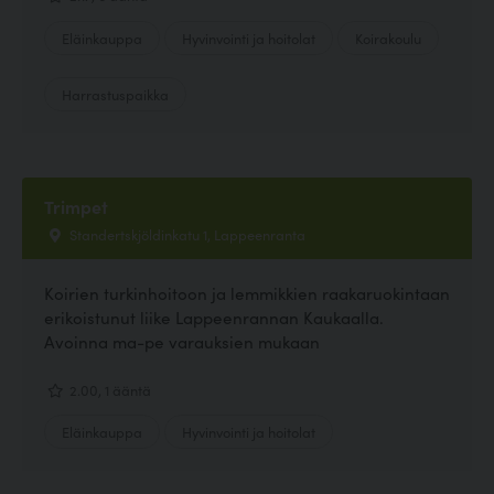
Eläinkauppa
Hyvinvointi ja hoitolat
Koirakoulu
Harrastuspaikka
Trimpet
Standertskjöldinkatu 1, Lappeenranta
Koirien turkinhoitoon ja lemmikkien raakaruokintaan
erikoistunut liike Lappeenrannan Kaukaalla.
Avoinna ma-pe varauksien mukaan
2.00, 1 ääntä
Eläinkauppa
Hyvinvointi ja hoitolat