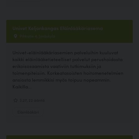
Univet Keljonkangas Eläinlääkäriasema
Pihkatie 4, Jyväskylä
Univet-eläinlääkäriasemien palveluihin kuuluvat
kaikki eläinlääketieteelliset palvelut perushoidosta
erikoisosaamista vaativiin tutkimuksiin ja
toimenpiteisiin. Korkeatasoisten hoitomenetelmien
ansiosta lemmikkisi myös toipuu nopeammin.
Kaikilla...
3.27, 22 ääntä
Eläinlääkäri