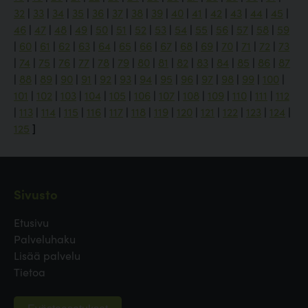
32
|
33
|
34
|
35
|
36
|
37
|
38
|
39
|
40
|
41
|
42
|
43
|
44
|
45
|
46
|
47
|
48
|
49
|
50
|
51
|
52
|
53
|
54
|
55
|
56
|
57
|
58
|
59
|
60
|
61
|
62
|
63
|
64
|
65
|
66
|
67
|
68
|
69
|
70
|
71
|
72
|
73
|
74
|
75
|
76
|
77
|
78
|
79
|
80
|
81
|
82
|
83
|
84
|
85
|
86
|
87
|
88
|
89
|
90
|
91
|
92
|
93
|
94
|
95
|
96
|
97
|
98
|
99
|
100
|
101
|
102
|
103
|
104
|
105
|
106
|
107
|
108
|
109
|
110
|
111
|
112
|
113
|
114
|
115
|
116
|
117
|
118
|
119
|
120
|
121
|
122
|
123
|
124
|
125
]
Sivusto
Etusivu
Palveluhaku
Lisää palvelu
Tietoa