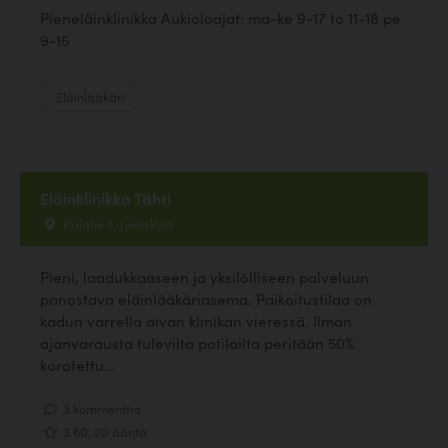
Pieneläinklinikka Aukioloajat: ma-ke 9-17 to 11-18 pe
9-15
Eläinlääkäri
Eläinklinikka Tähti
Pajatie 3, Jyväskylä
Pieni, laadukkaaseen ja yksilölliseen palveluun
panostava eläinlääkäriasema. Paikoitustilaa on
kadun varrella aivan klinikan vieressä. Ilman
ajanvarausta tulevilta potilailta peritään 50%
korotettu...
3 kommenttia
3.60, 20 ääntä