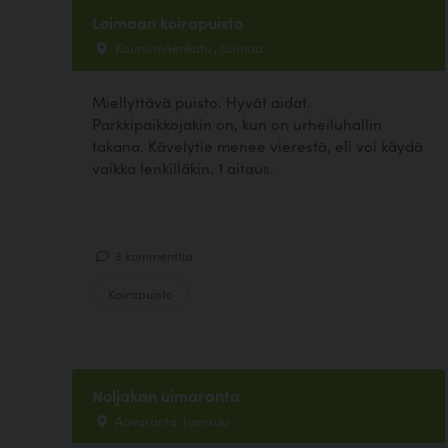
Loimaan koirapuisto
Kaunismäenkatu , Loimaa
Miellyttävä puisto. Hyvät aidat.
Parkkipaikkojakin on, kun on urheiluhallin
takana. Kävelytie menee vierestä, eli voi käydä
vaikka lenkilläkin. 1 aitaus.
3 kommenttia
Koirapuisto
Noljakan uimaranta
Aavaranta, Joensuu