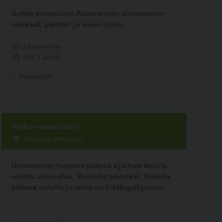
Isohko koirapuisto Aavarannan uimarannan
vieressä, pienten ja isojen puoli.
3 kommenttia
2.67, 3 ääntä
Koirapuisto
Hiekan uimaranta
Tarhantie, Pihtipudas
Uimarannan toisessa päässä sijaitsee koirille
sallittu uima-alue. Rannalla opasteet. Paikalle
pääsee autolla ja ranta on hiekkapohjainen.