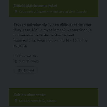
Eläinlääkäriasema Askel
Kauppatie 2 (käynti Hyryläntien puolelta), Tuusula
Täyden palvelun yksityinen eläinlääkäriasema
Hyrylässä. Meillä myös lämpökuvantaminen ja
vanhenevien eläinten erityistarpeet
huomioituna. Avoinna: to - ma 14 - 20 ti - ke
suljettu.
2 kommenttia
3.42, 52 ääntä
Eläinlääkäri
Koirien uimaranta
Kaislarannantie 19, Joensuu