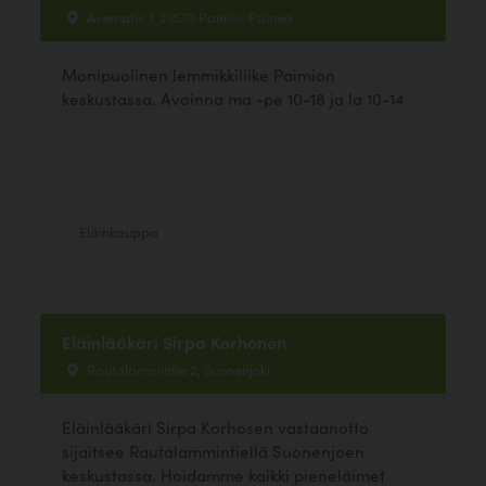
Asematie 1, 21530 Paimio, Paimio
Monipuolinen lemmikkiliike Paimion
keskustassa. Avoinna ma -pe 10-18 ja la 10-14
Eläinkauppa
Eläinlääkäri Sirpa Korhonen
Rautalammintie 2, Suonenjoki
Eläinlääkäri Sirpa Korhosen vastaanotto
sijaitsee Rautalammintiellä Suonenjoen
keskustassa. Hoidamme kaikki pieneläimet