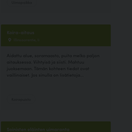
Uimapaikka
Koira-aitaus
Illinsaarentie, Ii
Aidattu alue, soramaasto, puita melko paljon
aitauksessa. Viihtyisä ja siisti. Mahtuu
juoksemaan. Tämän kohteen tiedot ovat
vaillinaiset. Jos sinulla on lisätietoja...
Koirapuisto
Soinisten eläinten uimaranta