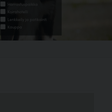
Harrastuspaikka
Koirahotelli
Lenkkeily ja patikointi
Kauppa