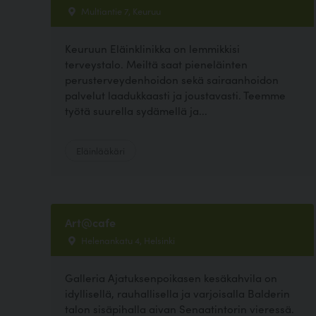
Multiantie 7, Keuruu
Keuruun Eläinklinikka on lemmikkisi
terveystalo. Meiltä saat pieneläinten
perusterveydenhoidon sekä sairaanhoidon
palvelut laadukkaasti ja joustavasti. Teemme
työtä suurella sydämellä ja...
Eläinlääkäri
Art@cafe
Helenankatu 4, Helsinki
Galleria Ajatuksenpoikasen kesäkahvila on
idyllisellä, rauhallisella ja varjoisalla Balderin
talon sisäpihalla aivan Senaatintorin vieressä.