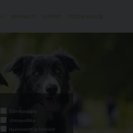
LU
ARTIKKELIT
UUTISET
TIETOA MEISTÄ
Eläinkauppa
Uimapaikka
Hyvinvointi ja hoitolat