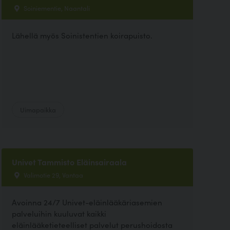
Soiniementie, Naantali
Lähellä myös Soinistentien koirapuisto.
Uimapaikka
Univet Tammisto Eläinsairaala
Valimotie 29, Vantaa
Avoinna 24/7 Univet-eläinlääkäriasemien
palveluihin kuuluvat kaikki
eläinlääketieteelliset palvelut perushoidosta