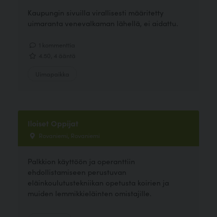
Kaupungin sivuilla virallisesti määritetty
uimaranta venevalkaman lähellä, ei aidattu.
1 kommenttia
4.50, 4 ääntä
Uimapaikka
Iloiset Oppijat
Rovaniemi, Rovaniemi
Palkkion käyttöön ja operanttiin
ehdollistamiseen perustuvan
eläinkoulutustekniikan opetusta koirien ja
muiden lemmikkieläinten omistajille.