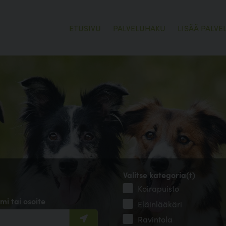
ETUSIVU
PALVELUHAKU
LISÄÄ PALVE
Valitse kategoria(t)
Koirapuisto
mi tai osoite
Eläinlääkäri
Ravintola