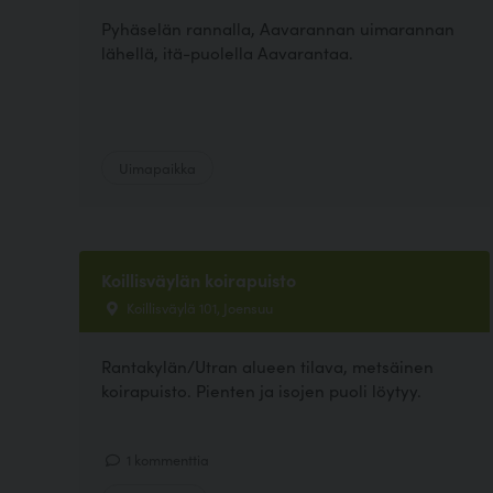
Pyhäselän rannalla, Aavarannan uimarannan
lähellä, itä-puolella Aavarantaa.
Uimapaikka
Koillisväylän koirapuisto
Koillisväylä 101, Joensuu
Rantakylän/Utran alueen tilava, metsäinen
koirapuisto. Pienten ja isojen puoli löytyy.
1 kommenttia