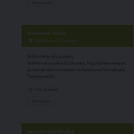
Koirapuisto
Koirakoulu Vuhuu
Kässälänkatu 6, Tampere
Arkitottelevaisuuteen,
tottelevaisuuskoulutukseen, hajutyöskentelyyn
ja koiran aktivoimiseen erikoistunut koirakoulu
Tampereella!
2.94, 18 ääntä
Koirakoulu
Keuruun Eläinklinikka