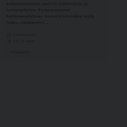
erikoisosaamista vaativiin tutkimuksiin ja
toimenpiteisiin. Korkeatasoisten
hoitomenetelmien ansiosta lemmikkisi myös
toipuu nopeammin....
11 kommenttia
3.27, 15 ääntä
Eläinlääkäri