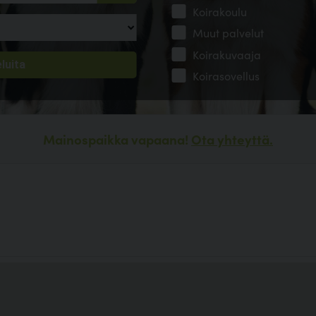
Koirakoulu
Muut palvelut
Koirakuvaaja
Koirasovellus
Mainospaikka vapaana!
Ota yhteyttä.