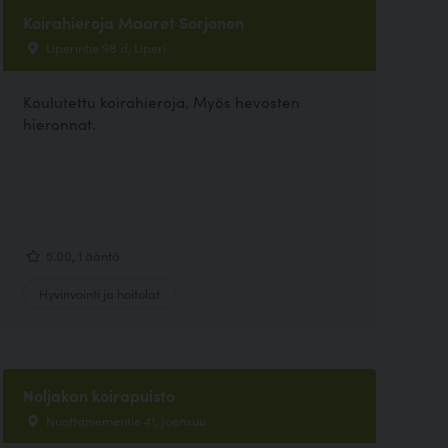
Koirahieroja Maaret Sorjonen
Liperintie 98 d, Liperi
Koulutettu koirahieroja. Myös hevosten
hieronnat.
5.00, 1 ääntä
Hyvinvointi ja hoitolat
Noljakan koirapuisto
Nuottaniementie 41, Joensuu