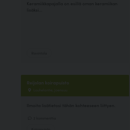
Keramiikkapajalla on esillä oman keramiikan
lisäksi...
Ravintola
Reijolan koirapuisto
Louhelantie, Joensuu
Ilmoita lisätietosi tähän kohteeseen liittyen.
2 kommenttia
Koirapuisto