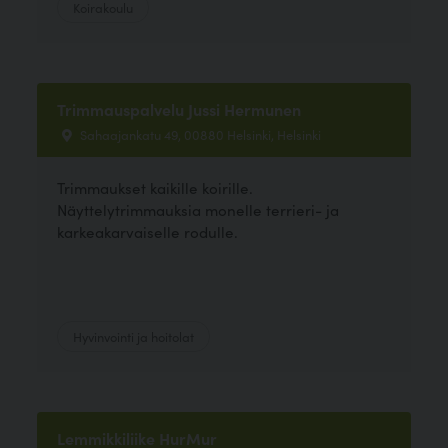
Koirakoulu
Trimmauspalvelu Jussi Hermunen
Sahaajankatu 49, 00880 Helsinki, Helsinki
Trimmaukset kaikille koirille.
Näyttelytrimmauksia monelle terrieri- ja
karkeakarvaiselle rodulle.
Hyvinvointi ja hoitolat
Lemmikkiliike HurMur