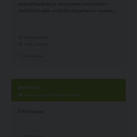
ammattitaidolla ja tarjoamme lemmikillesi
yksilöllistä sekä ystävällistä palvelua vuosien...
9 kommenttia
4.00, 7 ääntä
Eläinlääkäri
ZooArken
Strandgatan 6, Maarianhamina
Eläinkauppa
Eläinkauppa