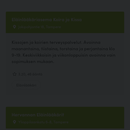
Eläinlääkäriasema Koira ja Kissa
Jokipohjantie 18, Tampere
Kissojen ja koirien terveyspalvelut. Avoinna
maanantaina, tiistaina, torstaina ja perjantaina klo
9-19. Keskiviikkoisin ja viikonloppuisin avoinna vain
sopimuksen mukaan.
3.20, 46 ääntä
Eläinlääkäri
Hervannan Eläinlääkärit
Ylioppilaankatu 6-8, Tampere