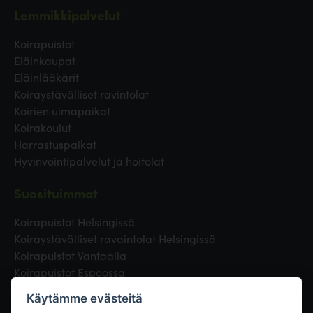
Lemmikkipalvelut
Koirapuistot
Eläinkaupat
Eläinlääkärit
Koiraystävälliset ravintolat
Koirien uimapaikat
Koirakoulut
Harrastuspaikat
Hyvinvointipalvelut ja hoitolat
Suosituimmat
Koirapuistot Helsingissä
Koiraystävälliset ravaintolat Helsingissä
Koirapuistot Vantaalla
Koirapuistot Espoossa
Koirapuistot Turussa
Käytämme evästeitä
Eläinlääkäri Helsingissä