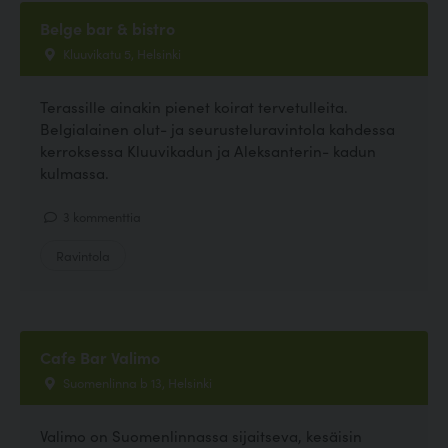
Belge bar & bistro
Kluuvikatu 5, Helsinki
Terassille ainakin pienet koirat tervetulleita.
Belgialainen olut- ja seurusteluravintola kahdessa
kerroksessa Kluuvikadun ja Aleksanterin- kadun
kulmassa.
3 kommenttia
Ravintola
Cafe Bar Valimo
Suomenlinna b 13, Helsinki
Valimo on Suomenlinnassa sijaitseva, kesäisin