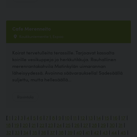
Cafe Merenneito
Koukkuniementie 1, Espoo
Koirat tervetulleita terassille. Tarjoavat kassalta
koirille vesikuppeja ja herkkutikkuja. Rauhallinen
merenrantakahvila Matinkylän uimarannan
läheisyydessä. Avoinna säävarauksella! Sadesäällä
suljettu, mutta hellesäällä...
Ravintola
[
1
|
2
|
3
|
4
|
5
|
6
|
7
|
8
|
9
|
10
|
11
|
12
|
13
|
14
|
15
|
16
|
17
|
18
|
19
|
20
|
21
|
22
|
23
|
24
|
25
|
26
|
27
|
28
|
29
|
30
|
31
|
32
|
33
|
34
|
35
|
36
|
37
|
38
|
39
|
40
|
41
|
42
|
43
|
44
|
45
|