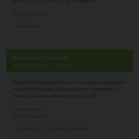
Ke 8-17 To 13-20 Pe 8-17 La-su suljettu
3.66, 59 ääntä
Eläinlääkäri
Eläinlääkäri Jaana Kekki
Kortelahdenkatu 22, Tampere
Omaeläinlääkäripalveluita, erikoisalana akupunktio
ja eläinfysioterapia. Ajanvaraukset maanantaisin,
tiistaisin ja keskiviikkoisin klo 8.30-9.30
6 kommenttia
3.90, 49 ääntä
Eläinlääkäri
Hyvinvointi ja hoitolat