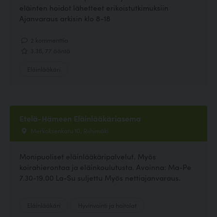
eläinten hoidot lähetteet erikoistutkimuksiin
Ajanvaraus arkisin klo 8-18
2 kommenttia
3.36, 77 ääntä
Eläinlääkäri
Etelä-Hämeen Eläinlääkäriasema
Merkoksenkatu 10, Riihimäki
Monipuoliset eläinlääkäripalvelut. Myös
koirahierontaa ja eläinkoulutusta. Avoinna: Ma-Pe
7.30-19.00 La-Su suljettu Myös nettiajanvaraus.
Eläinlääkäri
Hyvinvointi ja hoitolat