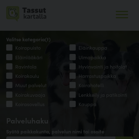
Valitse kategoria(t)
Koirapuisto
Eläinkauppa
Eläinlääkäri
Uimapaikka
Ravintola
Hyvinvointi ja hoitolat
Koirakoulu
Harrastuspaikka
Muut palvelut
Koirahotelli
Koirakuvaaja
Lenkkeily ja patikointi
Koirasovellus
Kauppa
Palveluhaku
Syötä paikkakunta, palvelun nimi tai osoite