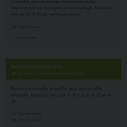
Lemmikin perusterveydenhuoltopalveluita.
Hammashoitoa, kirurgiaa ja kotikäyntejä. Avoinna:
ma-pe 10-18 Myös nettiajanvaraus.
3.81, 21 ääntä
Eläinlääkäri
Nokian Pieneläinklinikka
Sipiläntie 2, Valintatalon kiinteistö, Nokia
Palveluita kissoille ja koirille sekä eksoottisille
eläimille. Avoinna: ma ja ke 11-19 ti ja to 10-17 pe 9-
16
18 kommenttia
3.81, 26 ääntä