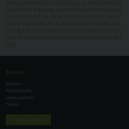
46
|
47
|
48
|
49
|
50
|
51
|
52
|
53
|
54
|
55
|
56
|
57
|
58
|
59
|
60
|
61
|
62
|
63
|
64
|
65
|
66
|
67
|
68
|
69
|
70
|
71
|
72
|
73
|
74
|
75
|
76
|
77
|
78
|
79
|
80
|
81
|
82
|
83
|
84
|
85
|
86
|
87
|
88
|
89
|
90
|
91
|
92
|
93
|
94
|
95
|
96
|
97
|
98
|
99
|
100
|
101
|
102
|
103
|
104
|
105
|
106
|
107
|
108
|
109
|
110
|
111
|
112
|
113
|
114
|
115
|
116
|
117
|
118
|
119
|
120
|
121
|
122
|
123
|
124
|
125
]
Sivusto
Etusivu
Palveluhaku
Lisää palvelu
Tietoa
Evästeasetukset