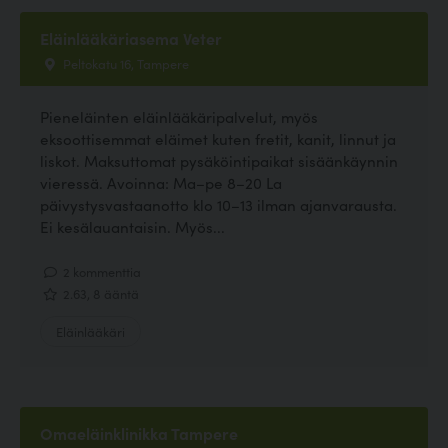
Eläinlääkäriasema Veter
Peltokatu 16, Tampere
Pieneläinten eläinlääkäripalvelut, myös
eksoottisemmat eläimet kuten fretit, kanit, linnut ja
liskot. Maksuttomat pysäköintipaikat sisäänkäynnin
vieressä. Avoinna: Ma–pe 8–20 La
päivystysvastaanotto klo 10–13 ilman ajanvarausta.
Ei kesälauantaisin. Myös...
2 kommenttia
2.63, 8 ääntä
Eläinlääkäri
Omaeläinklinikka Tampere