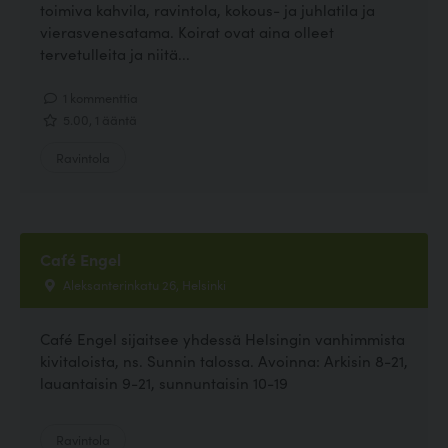
toimiva kahvila, ravintola, kokous- ja juhlatila ja
vierasvenesatama. Koirat ovat aina olleet
tervetulleita ja niitä...
1 kommenttia
5.00, 1 ääntä
Ravintola
Café Engel
Aleksanterinkatu 26, Helsinki
Café Engel sijaitsee yhdessä Helsingin vanhimmista
kivitaloista, ns. Sunnin talossa. Avoinna: Arkisin 8-21,
lauantaisin 9-21, sunnuntaisin 10-19
Ravintola