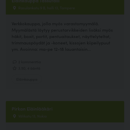
Eläinkauppa Tassutalli
Rasulankatu 9 B, halli 13, Tampere
Verkkokauppa, jolla myös varastomyymälä.
Myymälästä löytyy perustarvikkeiden lisäksi myös
häkit, boxit, portit, pentuaitaukset, näyttelyteltat,
trimmauspöydät ja -koneet, kissojen kiipeilypuut
ym. Avoinna: ma-pe 12-18 lauantaisin...
2 kommenttia
3.50, 4 ääntä
Eläinkauppa
Pirkan Eläinlääkäri
Välikatu 13, Nokia