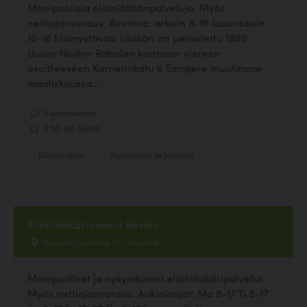
Monipuolisia eläinlääkäripalveluja. Myös
nettiajanvaraus. Avoinna: arkisin 8-19 lauantaisin
10-16 Eläinystäväsi Lääkäri on perustettu 1999.
Uusiin tiloihin Raholan kartanon viereen
osoitteeseen Kornetinkatu 6 Tampere muutimme
maaliskuussa...
5 kommenttia
3.50, 48 ääntä
Eläinlääkäri
Hyvinvointi ja hoitolat
Eläinlääkäriasema Reviiri
Pispalan valtatie 91, Tampere
Monipuoliset ja nykyaikaiset eläinlääkäripalvelut.
Myös nettiajanvaraus. Aukioloajat: Ma 8-17 Ti 8-17