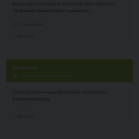
kaupungin hurmaavat vierailijat yhä uudelleen.
Ylhäisestä sijainnistaan huolimatta...
4 kommenttia
Ravintola
Bar Llamas
Iso Roobertinkatu 14, Helsinki
Viihtyisä latino-amerikkalainen ravintola Iso
Roobertinkadulla.
Ravintola