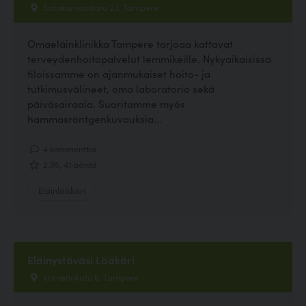
Satakunnankatu 23, Tampere
Omaeläinklinikka Tampere tarjoaa kattavat
terveydenhoitopalvelut lemmikeille. Nykyaikaisissa
tiloissamme on ajanmukaiset hoito- ja
tutkimusvälineet, oma laboratorio sekä
päiväsairaala. Suoritamme myös
hammasröntgenkuvauksia...
4 kommenttia
2.95, 41 ääntä
Eläinlääkäri
Eläinystäväsi Lääkäri
Kornetinkatu 6, Tampere