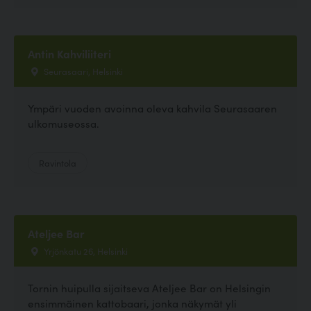
Antin Kahviliiteri
Seurasaari, Helsinki
Ympäri vuoden avoinna oleva kahvila Seurasaaren
ulkomuseossa.
Ravintola
Ateljee Bar
Yrjönkatu 26, Helsinki
Tornin huipulla sijaitseva Ateljee Bar on Helsingin
ensimmäinen kattobaari, jonka näkymät yli