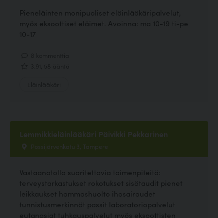
Pieneläinten monipuoliset eläinlääkäripalvelut,
myös eksoottiset eläimet. Avoinna: ma 10-19 ti-pe
10-17
8 kommenttia
3.91, 58 ääntä
Eläinlääkäri
Lemmikkieläinlääkäri Päivikki Pekkarinen
Possijärvenkatu 3, Tampere
Vastaanotolla suoritettavia toimenpiteitä:
terveystarkastukset rokotukset sisätaudit pienet
leikkaukset hammashuolto ihosairaudet
tunnistusmerkinnät passit laboratoriopalvelut
eutanasiat tuhkauspalvelut myös eksoottisten