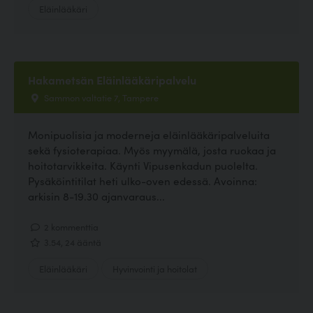
Eläinlääkäri
Hakametsän Eläinlääkäripalvelu
Sammon valtatie 7, Tampere
Monipuolisia ja moderneja eläinlääkäripalveluita
sekä fysioterapiaa. Myös myymälä, josta ruokaa ja
hoitotarvikkeita. Käynti Vipusenkadun puolelta.
Pysäköintitilat heti ulko-oven edessä. Avoinna:
arkisin 8-19.30 ajanvaraus...
2 kommenttia
3.54, 24 ääntä
Eläinlääkäri
Hyvinvointi ja hoitolat