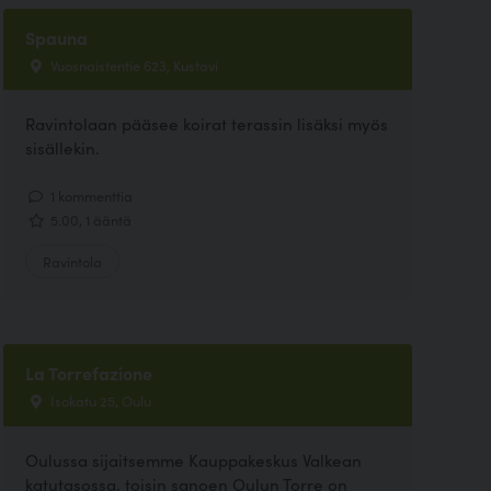
Spauna
Vuosnaistentie 623, Kustavi
Ravintolaan pääsee koirat terassin lisäksi myös
sisällekin.
1 kommenttia
5.00, 1 ääntä
Ravintola
La Torrefazione
Isokatu 25, Oulu
Oulussa sijaitsemme Kauppakeskus Valkean
katutasossa, toisin sanoen Oulun Torre on