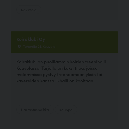
Ravintola
Koiraklubi Oy
Tehontie 21, Kouvola
Koiraklubi on puolilämmin koirien treenihalli
Kouvolassa. Tarjolla on kaksi tilaa, joissa
molemmissa pystyy treenaamaan yksin tai
kavereiden kanssa. I-halli on kooltaan...
Harrastuspaikka
Kauppa