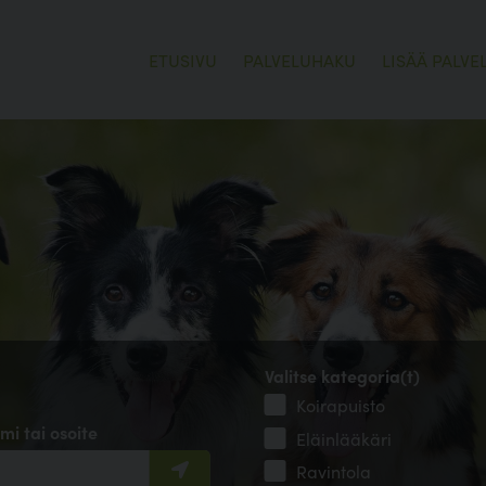
ETUSIVU
PALVELUHAKU
LISÄÄ PALVE
Valitse kategoria(t)
Koirapuisto
mi tai osoite
Eläinlääkäri
Ravintola