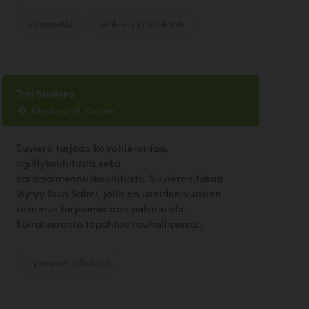
Uimapaikka
Lenkkeily ja patikointi
Tmi Suviera
Olaskaari 15, Kouvola
Suviera tarjoaa koirahierontaa,
agilitykoulutusta sekä
pallopaimennuskoulutusta. Suvieran takaa
löytyy Suvi Salmi, jolla on useiden vuosien
kokemus tarjoamistaan palveluista.
Koirahieronta tapahtuu rauhallisessa...
Hyvinvointi ja hoitolat