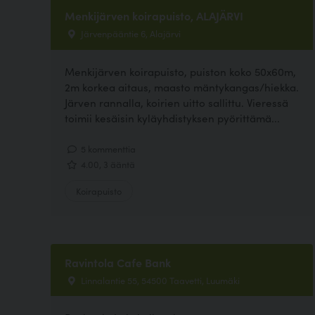
Menkijärven koirapuisto, ALAJÄRVI
Järvenpääntie 6, Alajärvi
Menkijärven koirapuisto, puiston koko 50x60m,
2m korkea aitaus, maasto mäntykangas/hiekka.
Järven rannalla, koirien uitto sallittu. Vieressä
toimii kesäisin kyläyhdistyksen pyörittämä...
5 kommenttia
4.00, 3 ääntä
Koirapuisto
Ravintola Cafe Bank
Linnalantie 55, 54500 Taavetti, Luumäki