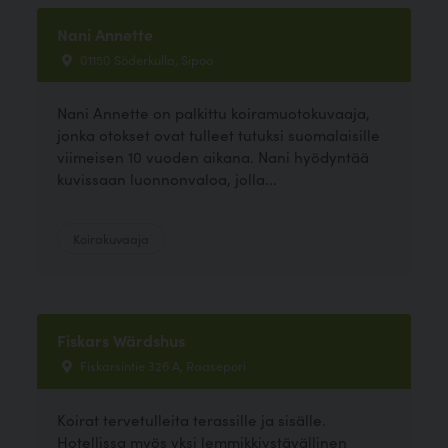
Nani Annette
01150 Söderkulla, Sipoo
Nani Annette on palkittu koiramuotokuvaaja,
jonka otokset ovat tulleet tutuksi suomalaisille
viimeisen 10 vuoden aikana. Nani hyödyntää
kuvissaan luonnonvaloa, jolla...
Koirakuvaaja
Fiskars Wärdshus
Fiskarsintie 326 A, Raasepori
Koirat tervetulleita terassille ja sisälle.
Hotellissa myös yksi lemmikkiystävällinen