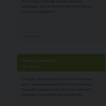
Ravintola ja kahvila, pizzaa, pastaaa,
salaatteja. Koirat tervetulleita terassille ja
saavat vesikupinkin!
Ravintola
Koirien uimapaikka
, Liminka
Limingan Rantakylässä on koirille erikseen
pieni uimapaikka metsässä. Sinne pääsee
ajamalla hautausmaan ohi menevää tietä
metsään. Uimapaikka on oikealla 90...