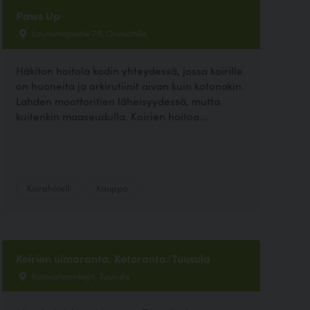
Paws Up
Lautamajantie 76, Orimattila
Häkiton hoitola kodin yhteydessä, jossa koirille
on huoneita ja arkirutiinit aivan kuin kotonakin.
Lahden moottoritien läheisyydessä, mutta
kuitenkin maaseudulla. Koirien hoitoa...
Koirahotelli
Kauppa
Koirien uimaranta, Kotoranta/Tuusula
Kotorannankuja, Tuusula