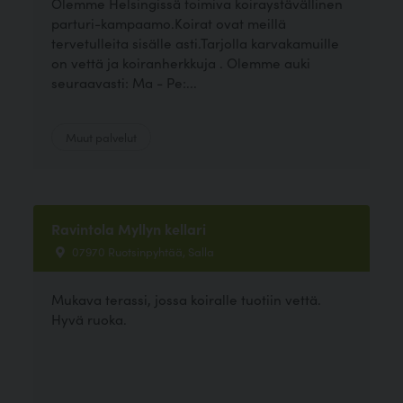
Olemme Helsingissä toimiva koiraystävällinen
parturi-kampaamo.Koirat ovat meillä
tervetulleita sisälle asti.Tarjolla karvakamuille
on vettä ja koiranherkkuja . Olemme auki
seuraavasti: Ma - Pe:...
Muut palvelut
Ravintola Myllyn kellari
07970 Ruotsinpyhtää, Salla
Mukava terassi, jossa koiralle tuotiin vettä.
Hyvä ruoka.