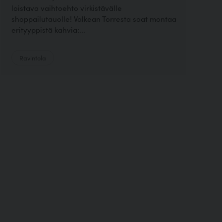
loistava vaihtoehto virkistävälle
shoppailutauolle! Valkean Torresta saat montaa
erityyppistä kahvia:...
Ravintola