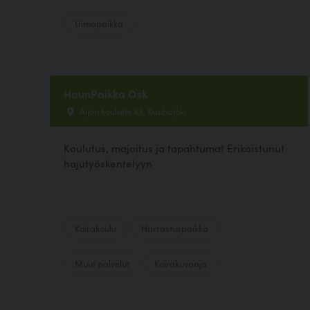
Uimapaikka
HaunPaikka Osk
Äijön koulutie 43, Kauhajoki
Koulutus, majoitus ja tapahtumat Erikoistunut
hajutyöskentelyyn
Koirakoulu
Harrastuspaikka
Muut palvelut
Koirakuvaaja