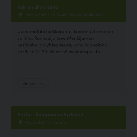
Koirien uimaranta
Järvenpääntie 26, 62760 Menkijärvi, Alajärvi
Upea matala hiekkaranta, koirien uittaminen
sallittu. Ranta sijaitsee Menkijärven
kesäkahvilan yhteydessä, kahvila avoinna
kesäisin 12-20. Vieressä iso koirapuisto.
Uimapaikka
Parturi-kampaamo Byrkland
Porvoonkatu 16, Helsinki