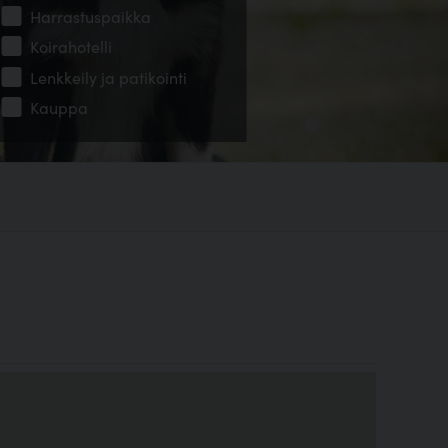
Harrastuspaikka
Koirahotelli
Lenkkeily ja patikointi
Kauppa