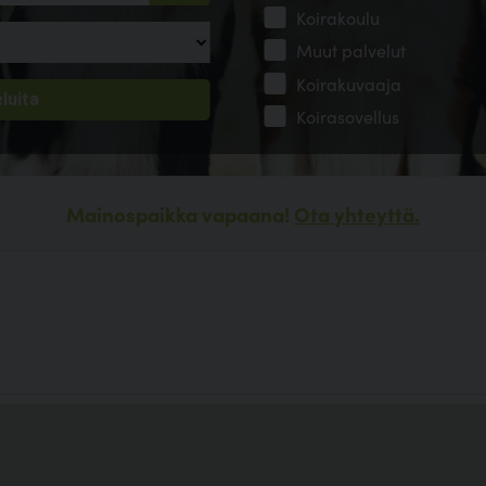
Koirakoulu
Muut palvelut
Koirakuvaaja
Koirasovellus
Mainospaikka vapaana!
Ota yhteyttä.