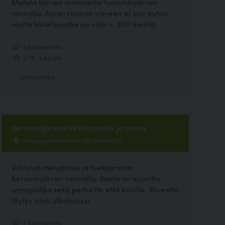
Matala koirien uimaranta Tuusulanjärven
rannalla. Aivan rannan viereen ei saa autoa,
mutta kävelymatka on vain n. 200 metriä.
2 kommenttia
3.75, 4 ääntä
Uimapaikka
Keravanjärven virkistysalue ja ranta
Keravanjärvenranta 151, Mäntsälä
Viihtyisä metsäalue ja hiekkaranta
Keravanjärven rannalla. Ranta on suosittu
uimapaikka sekä perheille että koirille. Alueelta
löytyy siisti ulkohuussi.
7 kommenttia