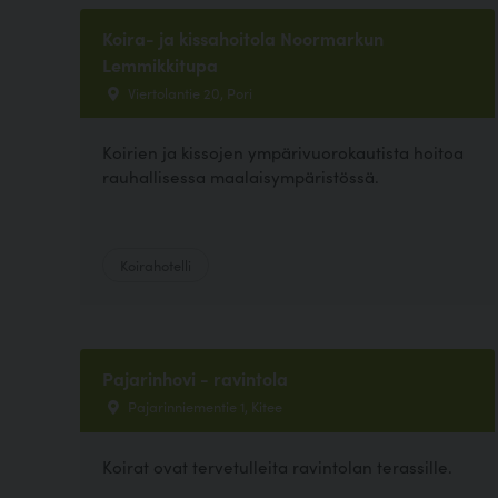
Koira- ja kissahoitola Noormarkun
Lemmikkitupa
Viertolantie 20, Pori
Koirien ja kissojen ympärivuorokautista hoitoa
rauhallisessa maalaisympäristössä.
Koirahotelli
Pajarinhovi - ravintola
Pajarinniementie 1, Kitee
Koirat ovat tervetulleita ravintolan terassille.