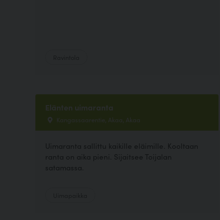
Ravintola
Elänten uimaranta
Kangassaarentie, Akaa, Akaa
Uimaranta sallittu kaikille eläimille. Kooltaan
ranta on aika pieni. Sijaitsee Toijalan
satamassa.
Uimapaikka