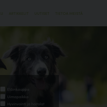
LU
ARTIKKELIT
UUTISET
TIETOA MEISTÄ
Eläinkauppa
Uimapaikka
Hyvinvointi ja hoitolat