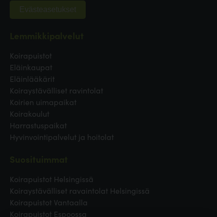
Evästeasetukset
Lemmikkipalvelut
Koirapuistot
Eläinkaupat
Eläinlääkärit
Koiraystävälliset ravintolat
Koirien uimapaikat
Koirakoulut
Harrastuspaikat
Hyvinvointipalvelut ja hoitolat
Suosituimmat
Koirapuistot Helsingissä
Koiraystävälliset ravaintolat Helsingissä
Koirapuistot Vantaalla
Koirapuistot Espoossa