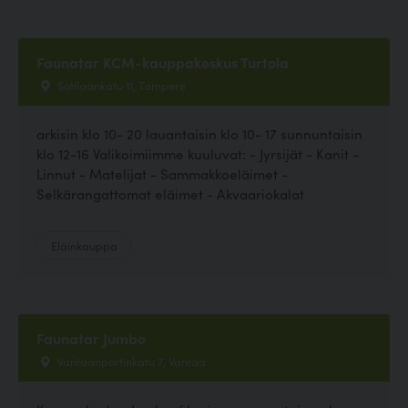
Faunatar KCM-kauppakeskus Turtola
Sotilaankatu 11, Tampere
arkisin klo 10- 20 lauantaisin klo 10- 17 sunnuntaisin
klo 12-16 Valikoimiimme kuuluvat: - Jyrsijät - Kanit -
Linnut - Matelijat - Sammakkoeläimet -
Selkärangattomat eläimet - Akvaariokalat
Eläinkauppa
Faunatar Jumbo
Vantaanportinkatu 7, Vantaa