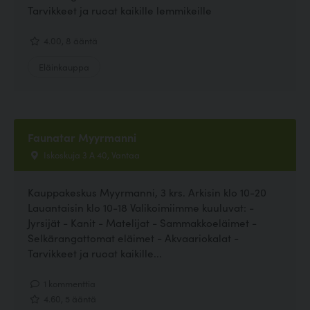
Tarvikkeet ja ruoat kaikille lemmikeille
4.00, 8 ääntä
Eläinkauppa
Faunatar Myyrmanni
Iskoskuja 3 A 40, Vantaa
Kauppakeskus Myyrmanni, 3 krs. Arkisin klo 10-20
Lauantaisin klo 10-18 Valikoimiimme kuuluvat: -
Jyrsijät - Kanit - Matelijat - Sammakkoeläimet -
Selkärangattomat eläimet - Akvaariokalat -
Tarvikkeet ja ruoat kaikille...
1 kommenttia
4.60, 5 ääntä