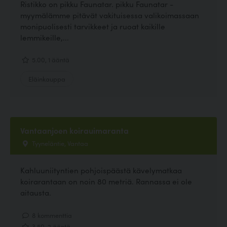
Ristikko on pikku Faunatar. pikku Faunatar -
myymälämme pitävät vakituisessa valikoimassaan
monipuolisesti tarvikkeet ja ruoat kaikille
lemmikeille,...
5.00, 1 ääntä
Eläinkauppa
Vantaanjoen koirauimaranta
Tyyneläntie, Vantaa
Kahluuniityntien pohjoispäästä kävelymatkaa
koirarantaan on noin 80 metriä. Rannassa ei ole
aitausta.
8 kommenttia
3.50, 2 ääntä