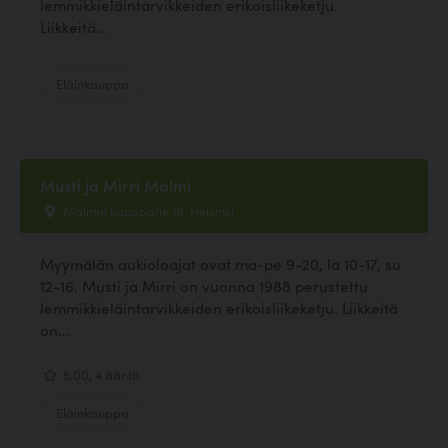
lemmikkieläintarvikkeiden erikoisliikeketju.
Liikkeitä...
Eläinkauppa
Musti ja Mirri Malmi
Malmin kauppatie 18, Helsinki
Myymälän aukioloajat ovat ma-pe 9-20, la 10-17, su
12-16. Musti ja Mirri on vuonna 1988 perustettu
lemmikkieläintarvikkeiden erikoisliikeketju. Liikkeitä
on...
5.00, 4 ääntä
Eläinkauppa