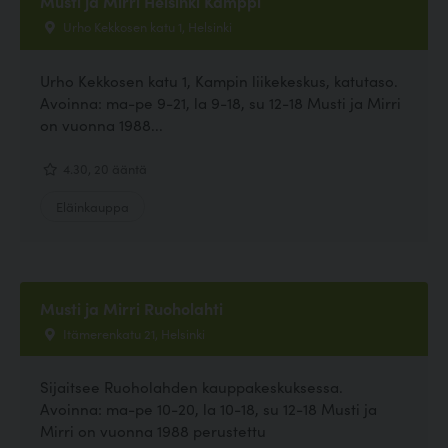
Musti ja Mirri Helsinki Kamppi
Urho Kekkosen katu 1, Helsinki
Urho Kekkosen katu 1, Kampin liikekeskus, katutaso.
Avoinna: ma-pe 9-21, la 9-18, su 12-18 Musti ja Mirri
on vuonna 1988...
4.30, 20 ääntä
Eläinkauppa
Musti ja Mirri Ruoholahti
Itämerenkatu 21, Helsinki
Sijaitsee Ruoholahden kauppakeskuksessa.
Avoinna: ma-pe 10-20, la 10-18, su 12-18 Musti ja
Mirri on vuonna 1988 perustettu