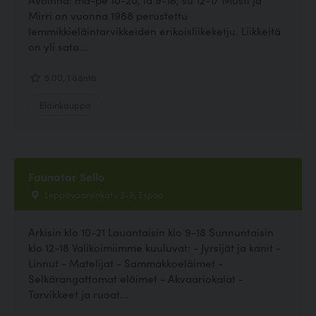
Mirri on vuonna 1988 perustettu
lemmikkieläintarvikkeiden erikoisliikeketju. Liikkeitä
on yli sata...
5.00, 1 ääntä
Eläinkauppa
Faunatar Sello
Leppävaarankatu 3-9, Espoo
Arkisin klo 10-21 Lauantaisin klo 9-18 Sunnuntaisin
klo 12-18 Valikoimiimme kuuluvat: - Jyrsijät ja kanit -
Linnut - Matelijat - Sammakkoeläimet -
Selkärangattomat eläimet - Akvaariokalat -
Tarvikkeet ja ruoat...