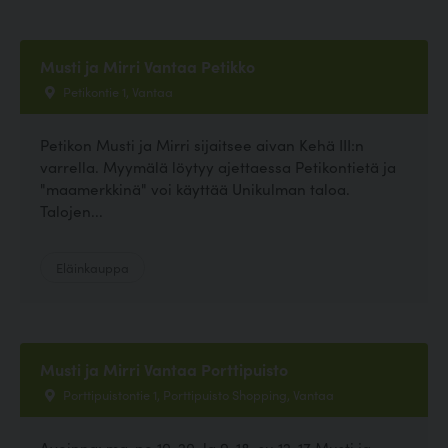
Musti ja Mirri Vantaa Petikko
Petikontie 1, Vantaa
Petikon Musti ja Mirri sijaitsee aivan Kehä III:n
varrella. Myymälä löytyy ajettaessa Petikontietä ja
"maamerkkinä" voi käyttää Unikulman taloa.
Talojen...
Eläinkauppa
Musti ja Mirri Vantaa Porttipuisto
Porttipuistontie 1, Porttipuisto Shopping, Vantaa
Avoinna: ma-pe 10-20, la 9-18, su 12-17 Musti ja