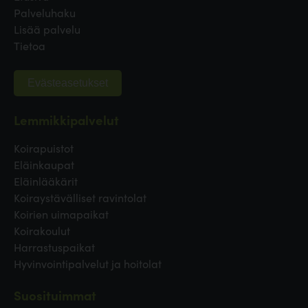
Palveluhaku
Lisää palvelu
Tietoa
Evästeasetukset
Lemmikkipalvelut
Koirapuistot
Eläinkaupat
Eläinlääkärit
Koiraystävälliset ravintolat
Koirien uimapaikat
Koirakoulut
Harrastuspaikat
Hyvinvointipalvelut ja hoitolat
Suosituimmat