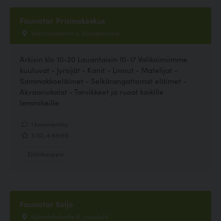
Faunatar Prismakeskus
Wartiamäentie 2, Hämeenlinna
Arkisin klo 10-20 Lauantaisin 10-17 Valikoimiimme
kuuluvat - Jyrsijät - Kanit - Linnut - Matelijat -
Sammakkoeläimet - Selkärangattomat eläimet -
Akvaariokalat - Tarvikkeet ja ruoat kaikille
lemmikeille
1 kommenttia
3.50, 4 ääntä
Eläinkauppa
Faunatar Keljo
Kylmälahdentie 6, Jyväskylä