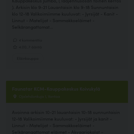
Kauppakeskus Jumbo, ( laajennusosan toinen kerros
). Arkisin klo 9-21 Lauantaisin klo 9-18 Sunnuntaisin
klo 12-18 Valikoimiimme kuuluvat: - Jyrsijät - Kanit -
Linnut - Matelijat - Sammakkoeläimet -
Selkärangattomat...
4 kommenttia
4.00, 7 ääntä
Eläinkauppa
Faunatar KCM-Kauppakeskus Koivukylä
Ojalehdonkuja 1, Vantaa
Avoinna arkisin 10-21 lauantaisin 10-18 sunnuntaisin
12-18 Valikoimiimme kuuluvat: - Jyrsijät ja kanit -
Linnut - Matelijat - Sammakkoeläimet -
Selkärangattomat eläimet - Akvaariokalat -