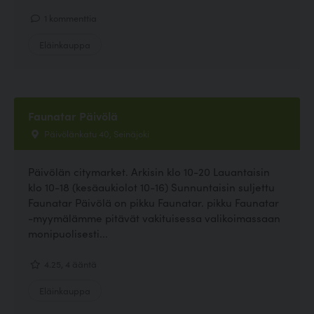
1 kommenttia
Eläinkauppa
Faunatar Päivölä
Päivölänkatu 40, Seinäjoki
Päivölän citymarket. Arkisin klo 10-20 Lauantaisin
klo 10-18 (kesäaukiolot 10-16) Sunnuntaisin suljettu
Faunatar Päivölä on pikku Faunatar. pikku Faunatar
-myymälämme pitävät vakituisessa valikoimassaan
monipuolisesti...
4.25, 4 ääntä
Eläinkauppa