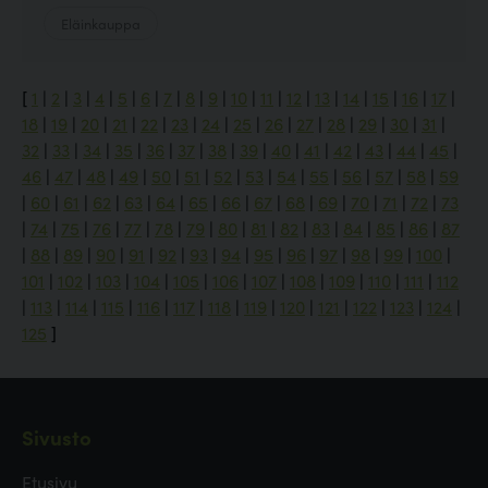
Eläinkauppa
[
1
|
2
|
3
|
4
|
5
|
6
|
7
|
8
|
9
|
10
|
11
|
12
|
13
|
14
|
15
|
16
|
17
|
18
|
19
|
20
|
21
|
22
|
23
|
24
|
25
|
26
|
27
|
28
|
29
|
30
|
31
|
32
|
33
|
34
|
35
|
36
|
37
|
38
|
39
|
40
|
41
|
42
|
43
|
44
|
45
|
46
|
47
|
48
|
49
|
50
|
51
|
52
|
53
|
54
|
55
|
56
|
57
|
58
|
59
|
60
|
61
|
62
|
63
|
64
|
65
|
66
|
67
|
68
|
69
|
70
|
71
|
72
|
73
|
74
|
75
|
76
|
77
|
78
|
79
|
80
|
81
|
82
|
83
|
84
|
85
|
86
|
87
|
88
|
89
|
90
|
91
|
92
|
93
|
94
|
95
|
96
|
97
|
98
|
99
|
100
|
101
|
102
|
103
|
104
|
105
|
106
|
107
|
108
|
109
|
110
|
111
|
112
|
113
|
114
|
115
|
116
|
117
|
118
|
119
|
120
|
121
|
122
|
123
|
124
|
125
]
Sivusto
Etusivu