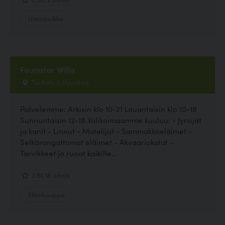
Uimapaikka
Faunatar Willa
Torikatu 7, Hyvinkää
Palvelemme: Arkisin klo 10-21 Lauantaisin klo 10-18
Sunnuntaisin 12-18 Valikoimaamme kuuluu: - Jyrsijät
ja kanit - Linnut - Matelijat - Sammakkoeläimet -
Selkärangattomat eläimet - Akvaariokalat -
Tarvikkeet ja ruoat kaikille...
3.61, 18 ääntä
Eläinkauppa