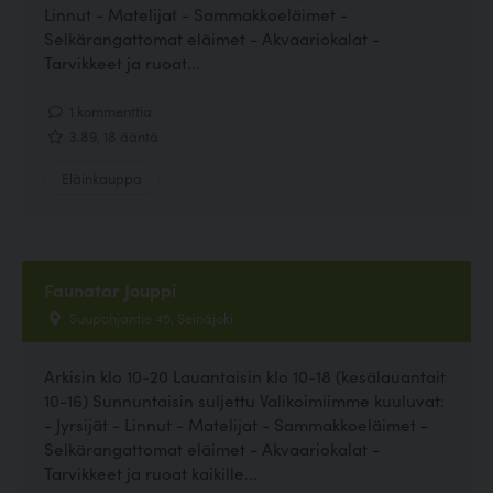
Linnut - Matelijat - Sammakkoeläimet -
Selkärangattomat eläimet - Akvaariokalat -
Tarvikkeet ja ruoat...
1 kommenttia
3.89, 18 ääntä
Eläinkauppa
Faunatar Jouppi
Suupohjantie 45, Seinäjoki
Arkisin klo 10-20 Lauantaisin klo 10-18 (kesälauantait
10-16) Sunnuntaisin suljettu Valikoimiimme kuuluvat:
- Jyrsijät - Linnut - Matelijat - Sammakkoeläimet -
Selkärangattomat eläimet - Akvaariokalat -
Tarvikkeet ja ruoat kaikille...