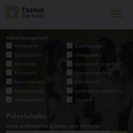
Valitse kategoria(t)
Koirapuisto
Eläinkauppa
Eläinlääkäri
Uimapaikka
Ravintola
Hyvinvointi ja hoitolat
Koirakoulu
Harrastuspaikka
Muut palvelut
Koirahotelli
Koirakuvaaja
Lenkkeily ja patikointi
Koirasovellus
Kauppa
Palveluhaku
Syötä paikkakunta, palvelun nimi tai osoite