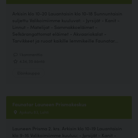
Arkisin klo 10-20 Lauantaisin klo 10-18 Sunnuntaisin
suljettu Valikoimiimme kuuluvat: - Jyrsijät - Kanit -
Linnut - Matelijat - Sammakkoeläimet -
Selkärangattomat eläimet - Akvaariokalat -
Tarvikkeet ja ruoat kaikille lemmikeille Faunatar...
1 kommenttia
4.34, 35 ääntä
Eläinkauppa
Faunatar Launeen Prismakeskus
Ajokatu 83, Lahti
Launeen Prisma 2. krs. Arkisin klo 10-19 Lauantaisin
klo 9-16 Valikoimiimme kuuluu: - Jyrsijät - Kanit -