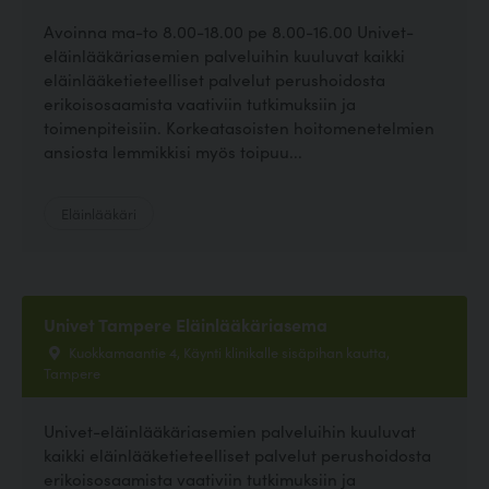
Avoinna ma-to 8.00-18.00 pe 8.00-16.00 Univet-
eläinlääkäriasemien palveluihin kuuluvat kaikki
eläinlääketieteelliset palvelut perushoidosta
erikoisosaamista vaativiin tutkimuksiin ja
toimenpiteisiin. Korkeatasoisten hoitomenetelmien
ansiosta lemmikkisi myös toipuu...
Eläinlääkäri
Univet Tampere Eläinlääkäriasema
Kuokkamaantie 4, Käynti klinikalle sisäpihan kautta,
Tampere
Univet-eläinlääkäriasemien palveluihin kuuluvat
kaikki eläinlääketieteelliset palvelut perushoidosta
erikoisosaamista vaativiin tutkimuksiin ja