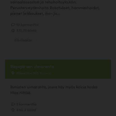
sairaalaosaston ja tehohoitoyksikön.
Perusterveydenhoito Rokotukset, hammashoidot,
pienet leikkaukset, iho- ja...
57 kommenttia
3.17, 75 ääntä
Eläinlääkäri
Rapojärven uimaranta
Mikkelintie 565, Kouvola
Ihmisten uimaranta, jossa käy myös koiria koska
tilaa riittää.
3 kommenttia
4.50, 2 ääntä