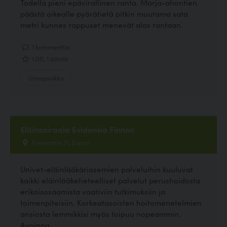
Todella pieni epävirallinen ranta. Marja-ahontien
päästä oikealle pyörätietä pitkin muutama sata
metri kunnes rappuset menevät alas rantaan.
1 kommenttia
1.00, 1 ääntä
Uimapaikka
Eläinsairaala Evidensia Finnoo
Finnoontie 31, Espoo
Univet-eläinlääkäriasemien palveluihin kuuluvat
kaikki eläinlääketieteelliset palvelut perushoidosta
erikoisosaamista vaativiin tutkimuksiin ja
toimenpiteisiin. Korkeatasoisten hoitomenetelmien
ansiosta lemmikkisi myös toipuu nopeammin.
Avoinna...