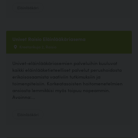
Eläinlääkäri
Univet Raisio Eläinlääkäriasema
Kreetankuja 2, Raisio
Univet-eläinlääkäriasemien palveluihin kuuluvat
kaikki eläinlääketieteelliset palvelut perushoidosta
erikoisosaamista vaativiin tutkimuksiin ja
toimenpiteisiin. Korkeatasoisten hoitomenetelmien
ansiosta lemmikkisi myös toipuu nopeammin.
Avoinna:...
Eläinlääkäri