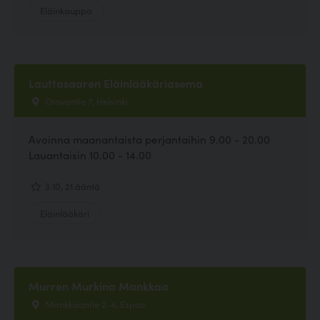
Eläinkauppa
Lauttasaaren Eläinlääkäriasema
Otavantie 7, Helsinki
Avoinna maanantaista perjantaihin 9.00 - 20.00
Lauantaisin 10.00 - 14.00
3.10, 21 ääntä
Eläinlääkäri
Murren Murkina Mankkaa
Mankkaantie 2-4, Espoo