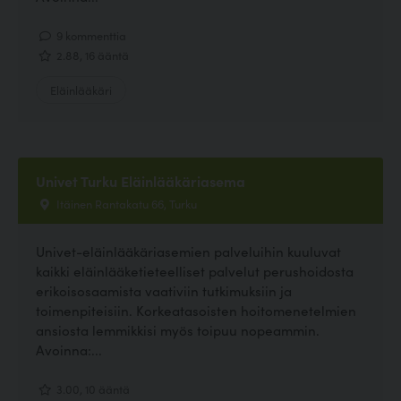
9 kommenttia
2.88, 16 ääntä
Eläinlääkäri
Univet Turku Eläinlääkäriasema
Itäinen Rantakatu 66, Turku
Univet-eläinlääkäriasemien palveluihin kuuluvat
kaikki eläinlääketieteelliset palvelut perushoidosta
erikoisosaamista vaativiin tutkimuksiin ja
toimenpiteisiin. Korkeatasoisten hoitomenetelmien
ansiosta lemmikkisi myös toipuu nopeammin.
Avoinna:...
3.00, 10 ääntä