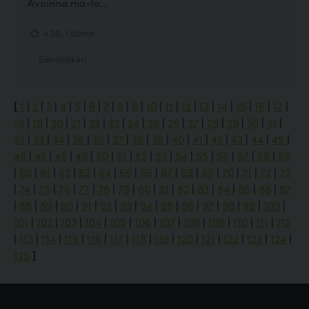
Avoinna ma-to...
4.00, 1 ääntä
Eläinlääkäri
[
1
|
2
|
3
|
4
|
5
|
6
|
7
|
8
|
9
|
10
|
11
|
12
|
13
|
14
|
15
|
16
|
17
|
18
|
19
|
20
|
21
|
22
|
23
|
24
|
25
|
26
|
27
|
28
|
29
|
30
|
31
|
32
|
33
|
34
|
35
|
36
|
37
|
38
|
39
|
40
|
41
|
42
|
43
|
44
|
45
|
46
|
47
|
48
|
49
|
50
|
51
|
52
|
53
|
54
|
55
|
56
|
57
|
58
|
59
|
60
|
61
|
62
|
63
|
64
|
65
|
66
|
67
|
68
|
69
|
70
|
71
|
72
|
73
|
74
|
75
|
76
|
77
|
78
|
79
|
80
|
81
|
82
|
83
|
84
|
85
|
86
|
87
|
88
|
89
|
90
|
91
|
92
|
93
|
94
|
95
|
96
|
97
|
98
|
99
|
100
|
101
|
102
|
103
|
104
|
105
|
106
|
107
|
108
|
109
|
110
|
111
|
112
|
113
|
114
|
115
|
116
|
117
|
118
|
119
|
120
|
121
|
122
|
123
|
124
|
125
]