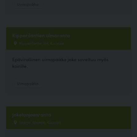
Uimapaikka
Kipparilantien uimaranta
Kipparilantie 914, Kouvola
Epävirallinen uimapaikka joka soveltuu myös
koirille.
Uimapaikka
Jokelanjoenranta
Marja-ahontie, Kouvola