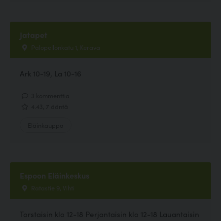
Jatapet
Palopellonkatu 1, Kerava
Ark 10-19, La 10-16
3 kommenttia
4.43, 7 ääntä
Eläinkauppa
Espoon Eläinkeskus
Ratastie 9, Vihti
Torstaisin klo 12-18 Perjantaisin klo 12-18 Lauantaisin