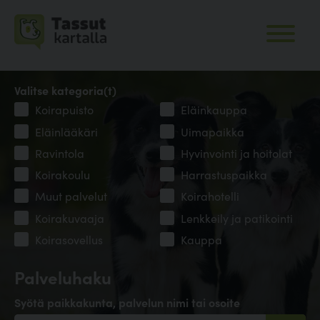
Valitse kategoria(t)
Koirapuisto
Eläinkauppa
Eläinlääkäri
Uimapaikka
Ravintola
Hyvinvointi ja hoitolat
Koirakoulu
Harrastuspaikka
Muut palvelut
Koirahotelli
Koirakuvaaja
Lenkkeily ja patikointi
Koirasovellus
Kauppa
Palveluhaku
Syötä paikkakunta, palvelun nimi tai osoite