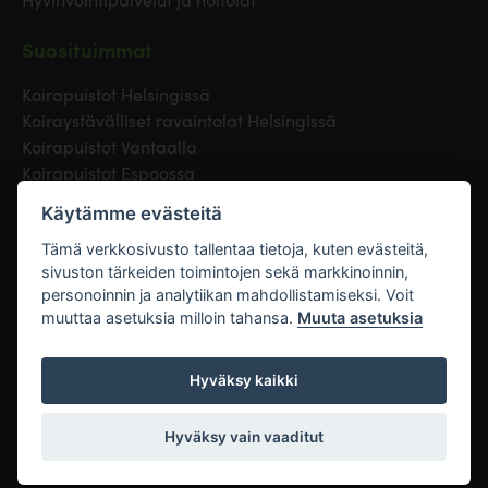
Suosituimmat
Koirapuistot Helsingissä
Koiraystävälliset ravaintolat Helsingissä
Koirapuistot Vantaalla
Koirapuistot Espoossa
Koirapuistot Turussa
Käytämme evästeitä
Eläinlääkäri Helsingissä
Koirapuistot Tampereella
Tämä verkkosivusto tallentaa tietoja, kuten evästeitä,
sivuston tärkeiden toimintojen sekä markkinoinnin,
personoinnin ja analytiikan mahdollistamiseksi. Voit
Linkit
muuttaa asetuksia milloin tahansa.
Muuta asetuksia
Hyväksy kaikki
Hyväksy vain vaaditut