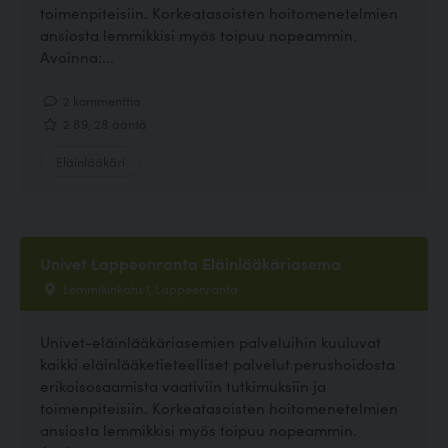
toimenpiteisiin. Korkeatasoisten hoitomenetelmien
ansiosta lemmikkisi myös toipuu nopeammin.
Avoinna:...
2 kommenttia
2.89, 28 ääntä
Eläinlääkäri
Univet Lappeenranta Eläinlääkäriasema
Lemmikinkatu 1, Lappeenranta
Univet-eläinlääkäriasemien palveluihin kuuluvat
kaikki eläinlääketieteelliset palvelut perushoidosta
erikoisosaamista vaativiin tutkimuksiin ja
toimenpiteisiin. Korkeatasoisten hoitomenetelmien
ansiosta lemmikkisi myös toipuu nopeammin.