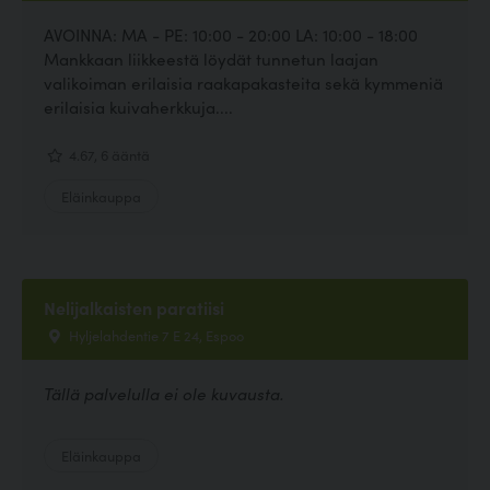
AVOINNA: MA - PE: 10:00 - 20:00 LA: 10:00 - 18:00
Mankkaan liikkeestä löydät tunnetun laajan
valikoiman erilaisia raakapakasteita sekä kymmeniä
erilaisia kuivaherkkuja....
4.67, 6 ääntä
Eläinkauppa
Nelijalkaisten paratiisi
Hyljelahdentie 7 E 24, Espoo
Tällä palvelulla ei ole kuvausta.
Eläinkauppa