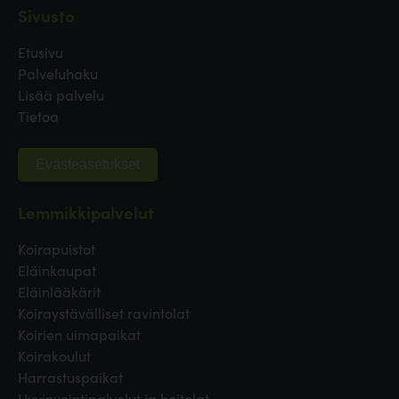
Sivusto
Etusivu
Palveluhaku
Lisää palvelu
Tietoa
Evästeasetukset
Lemmikkipalvelut
Koirapuistot
Eläinkaupat
Eläinlääkärit
Koiraystävälliset ravintolat
Koirien uimapaikat
Koirakoulut
Harrastuspaikat
Hyvinvointipalvelut ja hoitolat