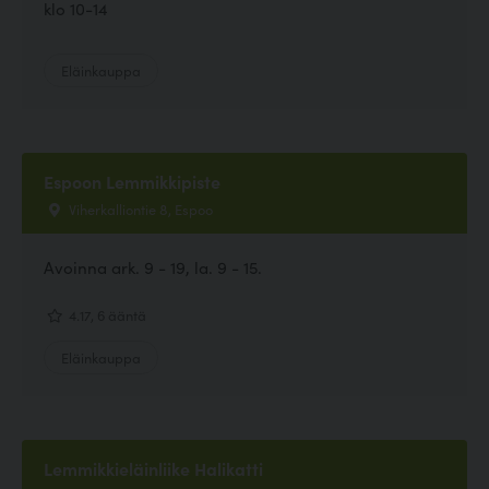
klo 10-14
Eläinkauppa
Espoon Lemmikkipiste
Viherkalliontie 8, Espoo
Avoinna ark. 9 - 19, la. 9 - 15.
4.17, 6 ääntä
Eläinkauppa
Lemmikkieläinliike Halikatti