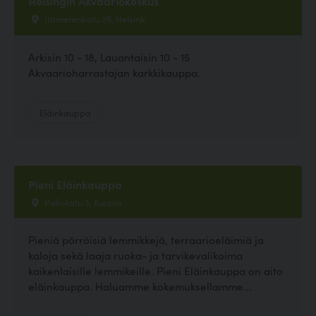
Helsingin Akvaariokeskus
Itämerenkatu 26, Helsinki
Arkisin 10 - 18, Lauantaisin 10 - 15
Akvaarioharrastajan karkkikauppa.
Eläinkauppa
Pieni Eläinkauppa
Pallokatu 3, Kuopio
Pieniä pörröisiä lemmikkejä, terraarioeläimiä ja
kaloja sekä laaja ruoka- ja tarvikevalikoima
kaikenlaisille lemmikeille. Pieni Eläinkauppa on aito
eläinkauppa. Haluamme kokemuksellamme...