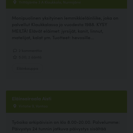
Yrittäjäntie 3 A Klaukkala, Nurmijärvi
Monipuolinen yksityinen lemmikkieläinliike, joka on
palvellut Klaukkalassa jo vuodesta 1988. KYSY
MEILTÄ! Elävät eläimet: jyrsijät, kanit, linnut,
matelijat, kalat ym. Tuotteet: hevosille...
2 kommenttia
5.00, 2 ääntä
Eläinkauppa
Eläinsairaala Aisti
Virtatie 9, Vantaa
Työaika arkipäivisin on klo 8.00-20.00. Palvelumme:
Päivystys 24 tunnin jatkuva päivystys sisältää