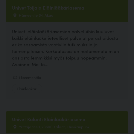
Univet Toijala Eläinlääkäriasema
Hämeentie 64, Akaa
Univet-eläinlääkäriasemien palveluihin kuuluvat
kaikki eläinlääketieteelliset palvelut perushoidosta
erikoisosaamista vaativiin tutkimuksiin ja
toimenpiteisiin. Korkeatasoisten hoitomenetelmien
ansiosta lemmikkisi myös toipuu nopeammin.
Avoinna: Ma-to...
1 kommenttia
Eläinlääkäri
Univet Kalanti Eläinlääkäriasema
Yrittäjäntie 1, 23600 Kalanti, Uusikaupunki