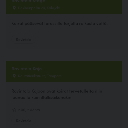
Ravintola Stage
Pakkainpolku 20, Kalajoki
Koirat pääsevät terassille tarjolla raikasta vettä.
Ravintola
Ravintola Kajo
Rautatienkatu 12, Tampere
Ravintola Kajoon ovat koirat tervetulleita niin
lounaalla kuin illallisaikanakin
2.00, 2 ääntä
Ravintola