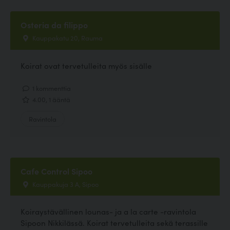
Osteria da filippo
Kauppakatu 20, Rauma
Koirat ovat tervetulleita myös sisälle
1 kommenttia
4.00, 1 ääntä
Ravintola
Cafe Control Sipoo
Kauppakuja 3 A, Sipoo
Koiraystävällinen lounas- ja a la carte -ravintola
Sipoon Nikkilässä. Koirat tervetulleita sekä terassille