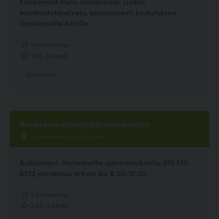
Kotikäynnit myös mahdollisia. Lisäksi
koirahoitolapalvelu, ensisijaisesti koulutuksen
läpikäyneille koirille.
1 kommenttia
1.00, 2 ääntä
Koirakoulu
Nurmeksen eläinlääkärivastaanotto
Nurmeksenkatu 11, Nurmes
Aukioloajat: Vastaanotto ajanvarauksella: 013 330
8252 janvaraus arkisin klo 8.00-10.00
2 kommenttia
3.00, 2 ääntä