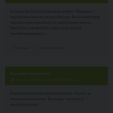
Erilaisia koulutuksia hauskaa pitäen. Pääpaino
hajutyöskentelyssä ja perusteissa. Koulutuksemme
tapahtuu pienryhmissä tai yksityisopetuksena.
Meillä on mahdollista pitää myös leirejä,
kasvattitapaamisia...
Koirakoulu
Harrastuspaikka
Karvoihin Katsomatta
Ullantie 2 B6 01900 Nurmijärvi, Nurmijärvi
Eläintenkoulutusta ammattitaidolla. Koirien ja
hevosten koulutusta. Kursseja, luentoja ja
yksityiskäyntejä.