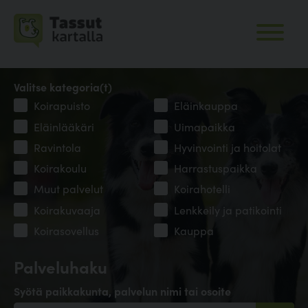
Valitse kategoria(t)
Koirapuisto
Eläinkauppa
Eläinlääkäri
Uimapaikka
Ravintola
Hyvinvointi ja hoitolat
Koirakoulu
Harrastuspaikka
Muut palvelut
Koirahotelli
Koirakuvaaja
Lenkkeily ja patikointi
Koirasovellus
Kauppa
Palveluhaku
Syötä paikkakunta, palvelun nimi tai osoite