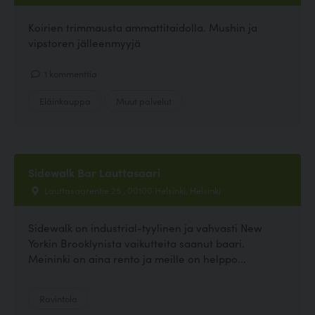
Koirien trimmausta ammattitaidolla. Mushin ja
vipstoren jälleenmyyjä
1 kommenttia
Eläinkauppa
Muut palvelut
Sidewalk Bar Lauttasaari
Lauttasaarentie 25 , 00100 Helsinki, Helsinki
Sidewalk on industrial-tyylinen ja vahvasti New
Yorkin Brooklynista vaikutteita saanut baari.
Meininki on aina rento ja meille on helppo...
Ravintola