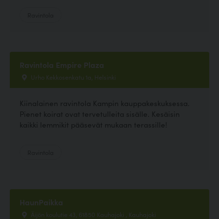
Ravintola
Ravintola Empire Plaza
Urho Kekkosenkatu 1a, Helsinki
Kiinalainen ravintola Kampin kauppakeskuksessa.
Pienet koirat ovat tervetulleita sisälle. Kesäisin
kaikki lemmikit pääsevät mukaan terassille!
Ravintola
HaunPaikka
Äijön koulutie 43, 61850 Kauhajoki , Kauhajoki