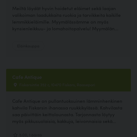
Meiltä löydät hyvin hoidetut eläimet sekä laajan
valikoiman laadukkaita ruokia ja tarvikkeita kaikille
lemmikkieläimille. Myymälässämme on myös
kynsienleikkuu- ja lomahoitopalvelu! Myymälän...
Eläinkauppa
Cafe Antique
Fiskarsintie 352 c, 10470 Fiskars, Raasepori
Cafe Antique on pullantuoksuinen lämminhenkinen
kahvila Fiskarsin ihanassa ruukkikylässä. Kahvilasta
saa päivittäin keittolounasta. Tarjonnasta löytyy
myös pikkusuolaisia, kakkuja, leivonnaisia sekä...
5.00, 1 ääntä