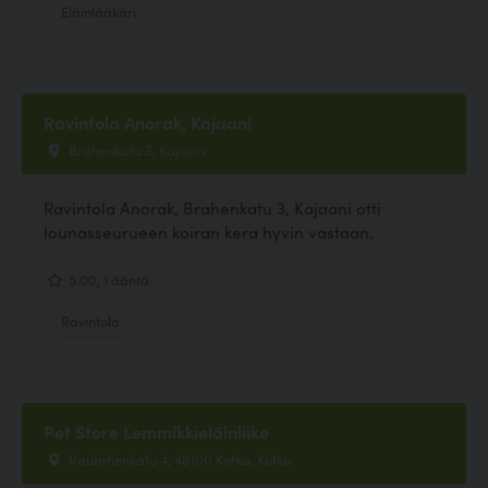
Eläinlääkäri
Ravintola Anorak, Kajaani
Brahenkatu 3, Kajaani
Ravintola Anorak, Brahenkatu 3, Kajaani otti
lounasseurueen koiran kera hyvin vastaan.
5.00, 1 ääntä
Ravintola
Pet Store Lemmikkieläinliike
Rautatienkatu 4, 48100 Kotka, Kotka