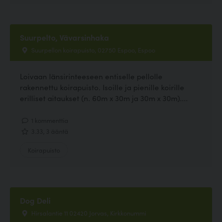
Suurpelto, Vävarsinhaka
Suurpellon koirapuisto, 02750 Espoo, Espoo
Loivaan länsirinteeseen entiselle pellolle
rakennettu koirapuisto. Isoille ja pienille koirille
erilliset aitaukset (n. 60m x 30m ja 30m x 30m)....
1 kommenttia
3.33, 3 ääntä
Koirapuisto
Dog Deli
Hirsalantie 11 02420 Jorvas, Kirkkonummi