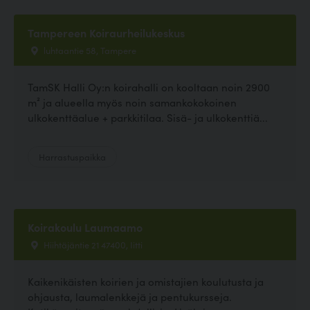
Tampereen Koiraurheilukeskus
luhtaantie 58, Tampere
TamSK Halli Oy:n koirahalli on kooltaan noin 2900
m² ja alueella myös noin samankokokoinen
ulkokenttäalue + parkkitilaa. Sisä- ja ulkokenttiä...
Harrastuspaikka
Koirakoulu Laumaamo
Hiihtäjäntie 21 47400, Iitti
Kaikenikäisten koirien ja omistajien koulutusta ja
ohjausta, laumalenkkejä ja pentukursseja.