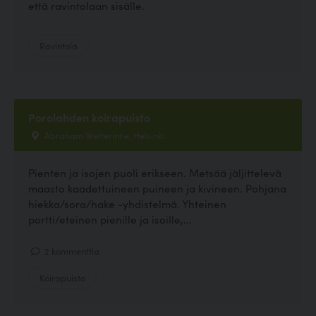
että ravintolaan sisälle.
Ravintola
Porolahden koirapuisto
Abraham Wetterintie, Helsinki
Pienten ja isojen puoli erikseen. Metsää jäljittelevä
maasto kaadettuineen puineen ja kivineen. Pohjana
hiekka/sora/hake -yhdistelmä. Yhteinen
portti/eteinen pienille ja isoille,...
2 kommenttia
Koirapuisto