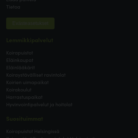
Tietoa
Evästeasetukset
Lemmikkipalvelut
Koirapuistot
Eläinkaupat
Eläinlääkärit
Koiraystävälliset ravintolat
Koirien uimapaikat
Koirakoulut
Harrastuspaikat
Hyvinvointipalvelut ja hoitolat
Suosituimmat
Koirapuistot Helsingissä