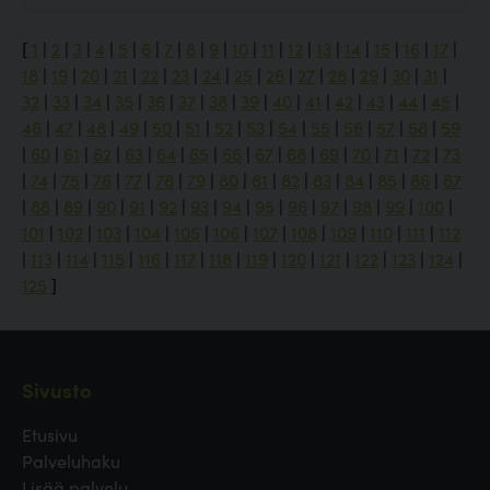
[
1
|
2
|
3
|
4
|
5
|
6
|
7
|
8
|
9
|
10
|
11
|
12
|
13
|
14
|
15
|
16
|
17
|
18
|
19
|
20
|
21
|
22
|
23
|
24
|
25
|
26
|
27
|
28
|
29
|
30
|
31
|
32
|
33
|
34
|
35
|
36
|
37
|
38
|
39
|
40
|
41
|
42
|
43
|
44
|
45
|
46
|
47
|
48
|
49
|
50
|
51
|
52
|
53
|
54
|
55
|
56
|
57
|
58
|
59
|
60
|
61
|
62
|
63
|
64
|
65
|
66
|
67
|
68
|
69
|
70
|
71
|
72
|
73
|
74
|
75
|
76
|
77
|
78
|
79
|
80
|
81
|
82
|
83
|
84
|
85
|
86
|
87
|
88
|
89
|
90
|
91
|
92
|
93
|
94
|
95
|
96
|
97
|
98
|
99
|
100
|
101
|
102
|
103
|
104
|
105
|
106
|
107
|
108
|
109
|
110
|
111
|
112
|
113
|
114
|
115
|
116
|
117
|
118
|
119
|
120
|
121
|
122
|
123
|
124
|
125
]
Sivusto
Etusivu
Palveluhaku
Lisää palvelu