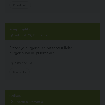
Koirakoulu
Kauppayhtiö
Valtakatu 24, Rovaniemi
Pizzaa ja burgeria. Koirat tervetulleita
burgeripuolelle ja terassille.
5.00, 1 ääntä
Ravintola
Salhos
Erkontie 6, Orimattila