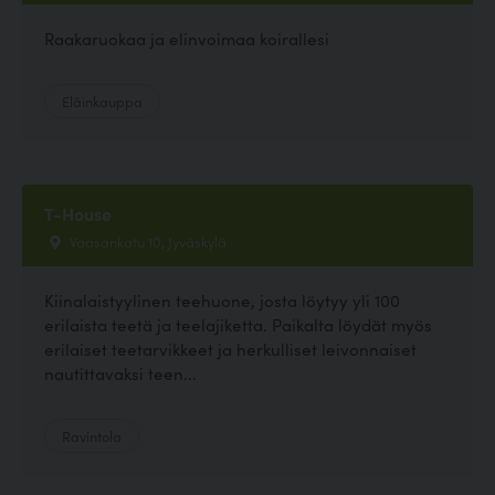
Raakaruokaa ja elinvoimaa koirallesi
Eläinkauppa
T-House
Vaasankatu 10, Jyväskylä
Kiinalaistyylinen teehuone, josta löytyy yli 100
erilaista teetä ja teelajiketta. Paikalta löydät myös
erilaiset teetarvikkeet ja herkulliset leivonnaiset
nautittavaksi teen...
Ravintola