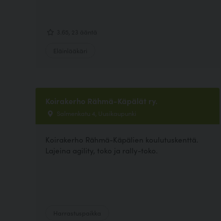
3.65, 23 ääntä
Eläinlääkäri
Koirakerho Rähmä-Käpälät ry.
Salmenkatu 4, Uusikaupunki
Koirakerho Rähmä-Käpälien koulutuskenttä.
Lajeina agility, toko ja rally-toko.
Harrastuspaikka