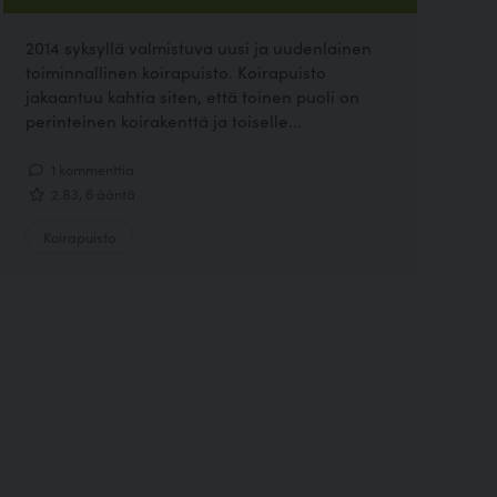
2014 syksyllä valmistuva uusi ja uudenlainen
toiminnallinen koirapuisto. Koirapuisto
jakaantuu kahtia siten, että toinen puoli on
perinteinen koirakenttä ja toiselle...
1 kommenttia
2.83, 6 ääntä
Koirapuisto