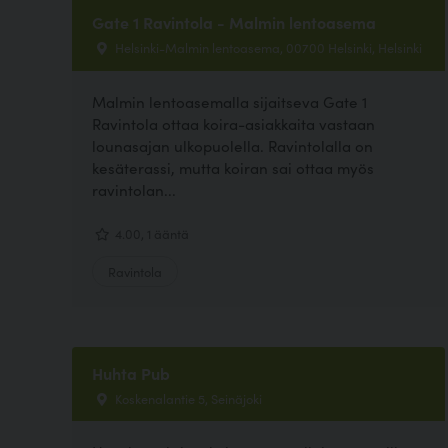
Gate 1 Ravintola - Malmin lentoasema
Helsinki-Malmin lentoasema, 00700 Helsinki, Helsinki
Malmin lentoasemalla sijaitseva Gate 1
Ravintola ottaa koira-asiakkaita vastaan
lounasajan ulkopuolella. Ravintolalla on
kesäterassi, mutta koiran sai ottaa myös
ravintolan...
4.00, 1 ääntä
Ravintola
Huhta Pub
Koskenalantie 5, Seinäjoki