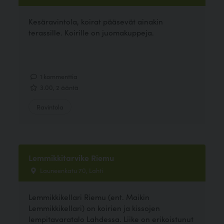
Kesäravintola, koirat pääsevät ainakin
terassille. Koirille on juomakuppeja.
1 kommenttia
3.00, 2 ääntä
Ravintola
Lemmikkitarvike Riemu
Launeenkatu 70, Lahti
Lemmikkikellari Riemu (ent. Maikin
Lemmikkikellari) on koirien ja kissojen
lempitavaratalo Lahdessa. Liike on erikoistunut