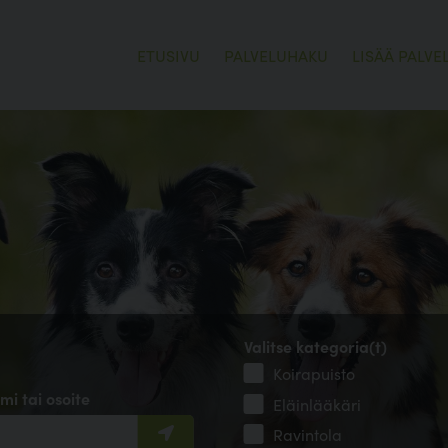
ETUSIVU
PALVELUHAKU
LISÄÄ PALVE
Valitse kategoria(t)
Koirapuisto
mi tai osoite
Eläinlääkäri
Ravintola