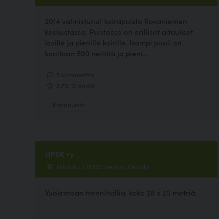
2014 valmistunut koirapuisto Rovaniemen
keskustassa. Puistossa on erilliset aitaukset
isoille ja pienille koirille. Isompi puoli on
kooltaan 590 neliötä ja pieni...
5 kommenttia
3.75, 12 ääntä
Koirapuisto
HPSK ry
Viilukatu 3 18100 Heinola, Heinola
Vuokrataan treenihallia, koko 28 x 20 metriä.