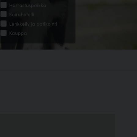
Harrastuspaikka
Koirahotelli
Lenkkeily ja patikointi
Kauppa