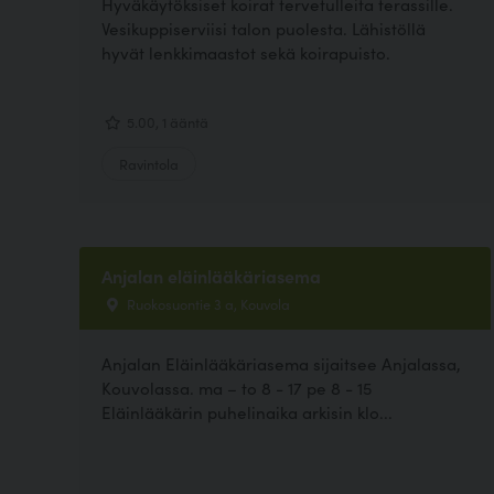
Hyväkäytöksiset koirat tervetulleita terassille.
Vesikuppiserviisi talon puolesta. Lähistöllä
hyvät lenkkimaastot sekä koirapuisto.
5.00, 1 ääntä
Ravintola
Anjalan eläinlääkäriasema
Ruokosuontie 3 a, Kouvola
Anjalan Eläinlääkäriasema sijaitsee Anjalassa,
Kouvolassa. ma – to 8 - 17 pe 8 - 15
Eläinlääkärin puhelinaika arkisin klo...