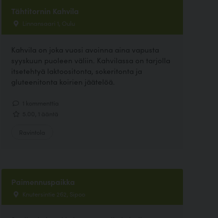
Tähtitornin Kahvila
Linnansaari 1, Oulu
Kahvila on joka vuosi avoinna aina vapusta
syyskuun puoleen väliin. Kahvilassa on tarjolla
itsetehtyä laktoositonta, sokeritonta ja
gluteenitonta koirien jäätelöä.
1 kommenttia
5.00, 1 ääntä
Ravintola
Paimennuspaikka
Knutersintie 262, Sipoo