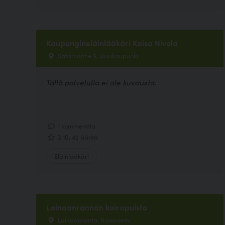
Kaupungineläinlääkäri Kaisa Nivola
Satamantie 9, Uusikaupunki
Tällä palvelulla ei ole kuvausta.
1 kommenttia
3.10, 42 ääntä
Eläinlääkäri
Lainaanrannan koirapuisto
Lainaanranta, Rovaniemi