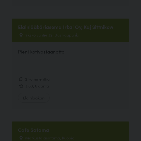
Eläinlääkäriasema Irkai Oy, Kaj Sittnikow
Ykskoivuntie 32, Uusikaupunki
Pieni kotivastaanotto
2 kommenttia
3.83, 6 ääntä
Eläinlääkäri
Cafe Satama
Matkustajasatama, Kuopio