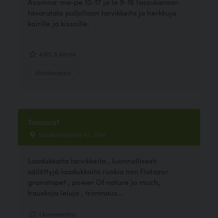
Avoinna: ma-pe 10-17 ja la 9-15 Tassukansan
tavaratalo pullollaan tarvikkeita ja herkkuja
koirille ja kissoille.
4.60, 5 ääntä
Eläinkauppa
Tassucat
Uusikoivistontie 42 , Pori
Laadukkaita tarvikkeita , luonnollisesti
säilöttyjä laadukkaita ruokia mm Flatazor
granatapet , power Of nature ja much,
hauskoja leluja , trimmaus...
1 kommenttia