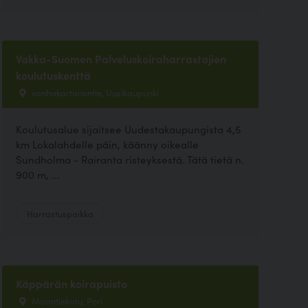
Vakka-Suomen Palveluskoiraharrastajien
koulutuskenttä
vanhakartanontie, Uusikaupunki
Koulutusalue sijaitsee Uudestakaupungista 4,5
km Lokalahdelle päin, käänny oikealle
Sundholma - Rairanta risteyksestä. Tätä tietä n.
900 m, ...
Harrastuspaikka
Käppärän koirapuisto
Maantiekatu, Pori