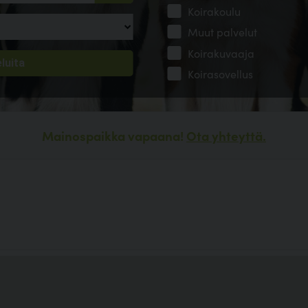
Koirakoulu
Muut palvelut
Koirakuvaaja
Koirasovellus
Mainospaikka vapaana!
Ota yhteyttä.