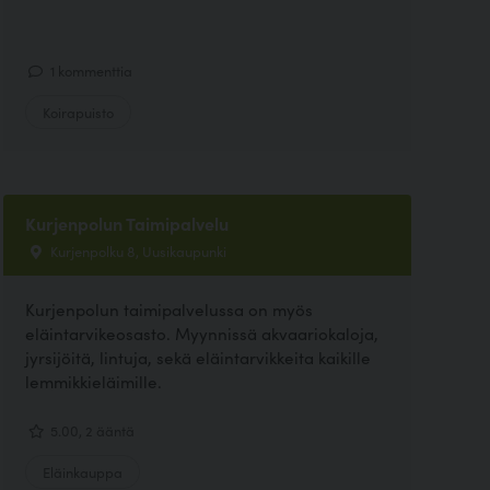
1 kommenttia
Koirapuisto
Kurjenpolun Taimipalvelu
Kurjenpolku 8, Uusikaupunki
Kurjenpolun taimipalvelussa on myös
eläintarvikeosasto. Myynnissä akvaariokaloja,
jyrsijöitä, lintuja, sekä eläintarvikkeita kaikille
lemmikkieläimille.
5.00, 2 ääntä
Eläinkauppa