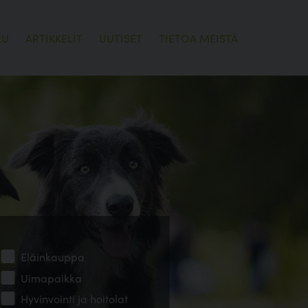
LU
ARTIKKELIT
UUTISET
TIETOA MEISTÄ
Eläinkauppa
Uimapaikka
Hyvinvointi ja hoitolat