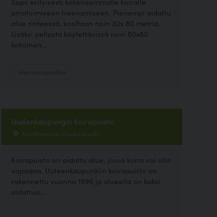
Sopii erityisesti kokeneemmalle koiralle
omatoimiseen treenamiseen. Pienempi aidattu
alue rinteessä, kooltaan noin 30x 80 metriä.
Lisäksi pellosta käytettävissä noin 80x80
kokoinen...
Harrastuspaikka
Uudenkaupungin koirapuisto
Merilinnuntie, Uusikaupunki
Koirapuisto on aidattu alue, jossa koira voi olla
vapaana. Uuteenkaupunkiin koirapuisto on
rakennettu vuonna 1996 ja alueella on kaksi
aidattua...