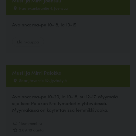
Musti ja Mirri Joensuu
Raatekankaantie 4, Joensuu
Avoinna: ma-pe 10-18, la 10-15
Eläinkauppa
Musti ja Mirri Palokka
Saarijärventie 52, Jyväskylä
Avoinna: ma-pe 10-20, la 10-18, su 12-17. Myymälä
sijaitsee Palokan K-citymarketin yhteydessä.
Myymälässä on käytettävissä lemmikkivaaka.
1 kommenttia
2.89, 18 ääntä