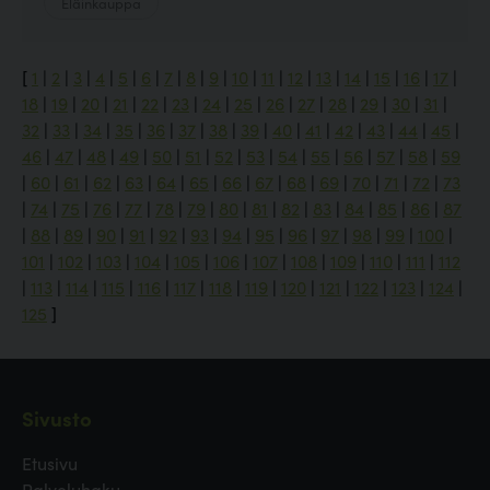
Eläinkauppa
[
1
|
2
|
3
|
4
|
5
|
6
|
7
|
8
|
9
|
10
|
11
|
12
|
13
|
14
|
15
|
16
|
17
|
18
|
19
|
20
|
21
|
22
|
23
|
24
|
25
|
26
|
27
|
28
|
29
|
30
|
31
|
32
|
33
|
34
|
35
|
36
|
37
|
38
|
39
|
40
|
41
|
42
|
43
|
44
|
45
|
46
|
47
|
48
|
49
|
50
|
51
|
52
|
53
|
54
|
55
|
56
|
57
|
58
|
59
|
60
|
61
|
62
|
63
|
64
|
65
|
66
|
67
|
68
|
69
|
70
|
71
|
72
|
73
|
74
|
75
|
76
|
77
|
78
|
79
|
80
|
81
|
82
|
83
|
84
|
85
|
86
|
87
|
88
|
89
|
90
|
91
|
92
|
93
|
94
|
95
|
96
|
97
|
98
|
99
|
100
|
101
|
102
|
103
|
104
|
105
|
106
|
107
|
108
|
109
|
110
|
111
|
112
|
113
|
114
|
115
|
116
|
117
|
118
|
119
|
120
|
121
|
122
|
123
|
124
|
125
]
Sivusto
Etusivu
Palveluhaku