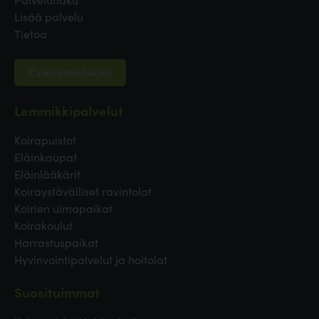
Lisää palvelu
Tietoa
Evästeasetukset
Lemmikkipalvelut
Koirapuistot
Eläinkaupat
Eläinlääkärit
Koiraystävälliset ravintolat
Koirien uimapaikat
Koirakoulut
Harrastuspaikat
Hyvinvointipalvelut ja hoitolat
Suosituimmat