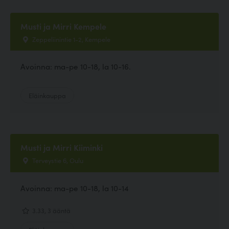
Musti ja Mirri Kempele
Zeppeliinintie 1-2, Kempele
Avoinna: ma-pe 10-18, la 10-16.
Eläinkauppa
Musti ja Mirri Kiiminki
Terveystie 6, Oulu
Avoinna: ma-pe 10-18, la 10-14
3.33, 3 ääntä