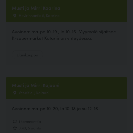
Musti ja Mirri Kaarina
Hovirinnantie 5, Kaarina
Avoinna: ma-pe 10-19 , la 10-16. Myymälä sijaitsee
K-supermarket Katariinan yhteydessä.
Eläinkauppa
Musti ja Mirri Kajaani
Veturitie 1, Kajaani
Avoinna: ma-pe 10-20, la 10-18 ja su 12-16
1 kommenttia
3.40, 5 ääntä