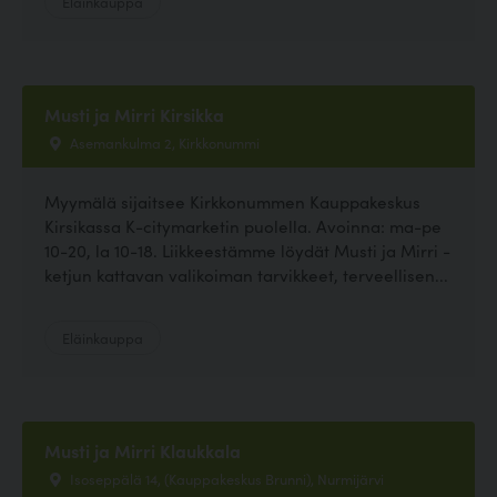
Eläinkauppa
Musti ja Mirri Kirsikka
Asemankulma 2, Kirkkonummi
Myymälä sijaitsee Kirkkonummen Kauppakeskus
Kirsikassa K-citymarketin puolella. Avoinna: ma-pe
10-20, la 10-18. Liikkeestämme löydät Musti ja Mirri -
ketjun kattavan valikoiman tarvikkeet, terveellisen...
Eläinkauppa
Musti ja Mirri Klaukkala
Isoseppälä 14, (Kauppakeskus Brunni), Nurmijärvi