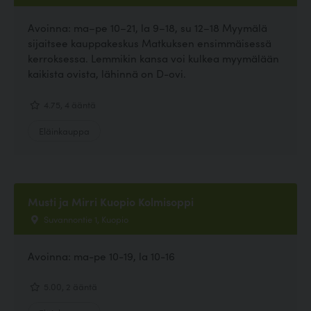
Avoinna: ma–pe 10–21, la 9–18, su 12–18 Myymälä
sijaitsee kauppakeskus Matkuksen ensimmäisessä
kerroksessa. Lemmikin kansa voi kulkea myymälään
kaikista ovista, lähinnä on D-ovi.
4.75, 4 ääntä
Eläinkauppa
Musti ja Mirri Kuopio Kolmisoppi
Suvannontie 1, Kuopio
Avoinna: ma-pe 10-19, la 10-16
5.00, 2 ääntä