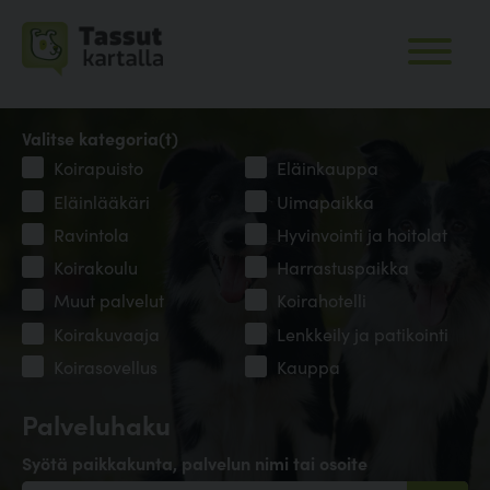
Valitse kategoria(t)
Koirapuisto
Eläinkauppa
Eläinlääkäri
Uimapaikka
Ravintola
Hyvinvointi ja hoitolat
Koirakoulu
Harrastuspaikka
Muut palvelut
Koirahotelli
Koirakuvaaja
Lenkkeily ja patikointi
Koirasovellus
Kauppa
Palveluhaku
Syötä paikkakunta, palvelun nimi tai osoite