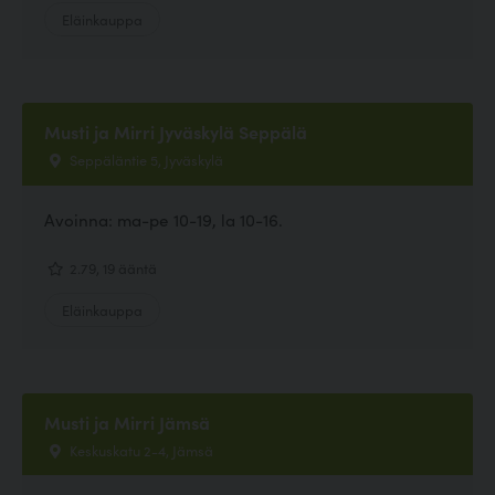
Eläinkauppa
Musti ja Mirri Jyväskylä Seppälä
Seppäläntie 5, Jyväskylä
Avoinna: ma-pe 10-19, la 10-16.
2.79, 19 ääntä
Eläinkauppa
Musti ja Mirri Jämsä
Keskuskatu 2-4, Jämsä