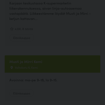
Karjaan keskustassa K-supermarketin
liikerakennuksessa, aivan linja-autoasemaa
vastapäätä. Liikkeestämme löydät Musti ja Mirri -
ketjun kattavan...
4.88, 8 ääntä
Eläinkauppa
Musti ja Mirri Kemi
Valtakatu 6, Kemi
Avoinna: ma-pe 9-18, la 9-15.
Eläinkauppa