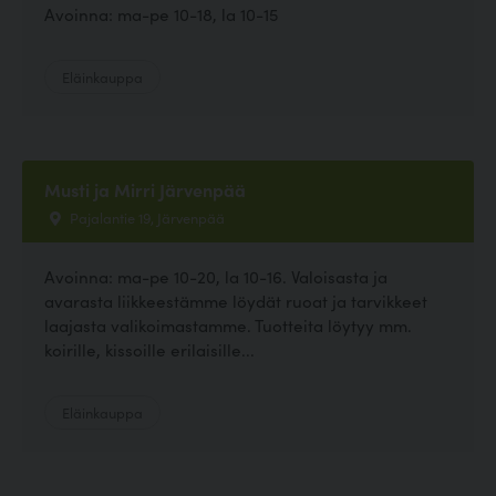
Avoinna: ma-pe 10-18, la 10-15
Eläinkauppa
Musti ja Mirri Järvenpää
Pajalantie 19, Järvenpää
Avoinna: ma-pe 10-20, la 10-16. Valoisasta ja
avarasta liikkeestämme löydät ruoat ja tarvikkeet
laajasta valikoimastamme. Tuotteita löytyy mm.
koirille, kissoille erilaisille...
Eläinkauppa