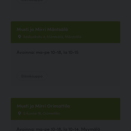
Musti ja Mirri Mäntsälä
Keskuskatu 4, Mäntsälä, Mäntsälä
Avoinna: ma-pe 10-18, la 10-15
Eläinkauppa
Musti ja Mirri Orimattila
Erkontie 16, Orimattila
Avoinna: ma-pe 10-18, la 10-14. Myymälä