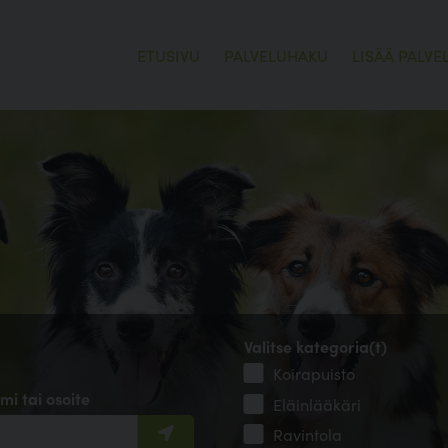
ETUSIVU
PALVELUHAKU
LISÄÄ PALVE
Valitse kategoria(t)
Koirapuisto
mi tai osoite
Eläinlääkäri
Ravintola