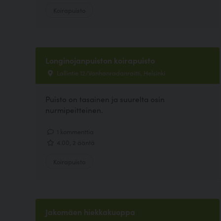
Koirapuisto
Longinojanpuiston koirapuisto
Lallintie 12/Vanhanradanraitti, Helsinki
Puisto on tasainen ja suurelta osin
nurmipeitteinen.
1 kommenttia
4.00, 2 ääntä
Koirapuisto
Jakomäen hiekkakuoppa