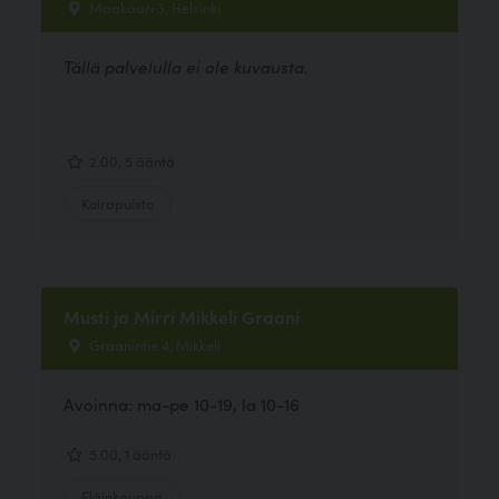
Maakaari 3, Helsinki
Tällä palvelulla ei ole kuvausta.
2.00, 5 ääntä
Koirapuisto
Musti ja Mirri Mikkeli Graani
Graanintie 4, Mikkeli
Avoinna: ma-pe 10-19, la 10-16
5.00, 1 ääntä
Eläinkauppa