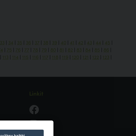
33
|
34
|
35
|
36
|
37
|
38
|
39
|
40
|
41
|
42
|
43
|
44
|
45
|
74
|
75
|
76
|
77
|
78
|
79
|
80
|
81
|
82
|
83
|
84
|
85
|
86
|
|
113
|
114
|
115
|
116
|
117
|
118
|
119
|
120
|
121
|
122
|
123
|
Linkit
väksy kaikki