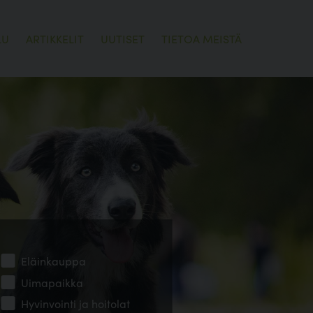
LU
ARTIKKELIT
UUTISET
TIETOA MEISTÄ
Eläinkauppa
Uimapaikka
Hyvinvointi ja hoitolat