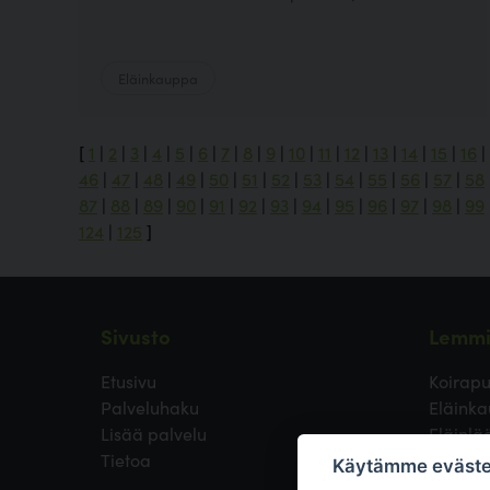
Eläinkauppa
[
1
|
2
|
3
|
4
|
5
|
6
|
7
|
8
|
9
|
10
|
11
|
12
|
13
|
14
|
15
|
16
|
46
|
47
|
48
|
49
|
50
|
51
|
52
|
53
|
54
|
55
|
56
|
57
|
58
87
|
88
|
89
|
90
|
91
|
92
|
93
|
94
|
95
|
96
|
97
|
98
|
99
124
|
125
]
Sivusto
Lemmi
Etusivu
Koirapu
Palveluhaku
Eläinka
Lisää palvelu
Eläinlä
Tietoa
Koirayst
Käytämme eväste
Koirien