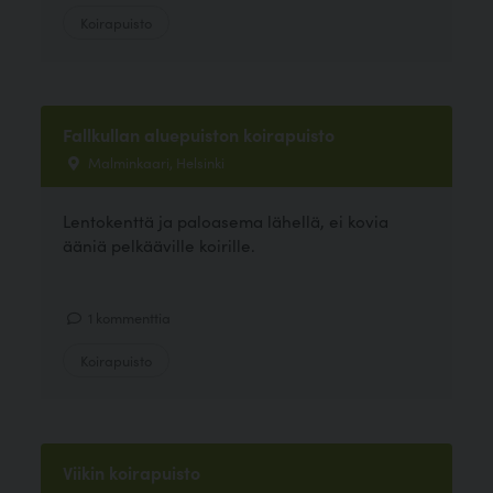
Koirapuisto
Fallkullan aluepuiston koirapuisto
Malminkaari, Helsinki
Lentokenttä ja paloasema lähellä, ei kovia
ääniä pelkääville koirille.
1 kommenttia
Koirapuisto
Viikin koirapuisto