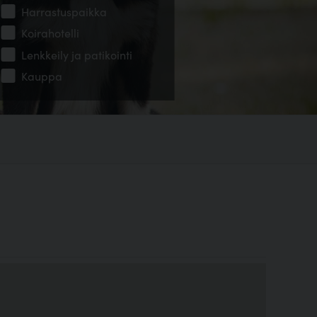
Harrastuspaikka
Koirahotelli
Lenkkeily ja patikointi
Kauppa