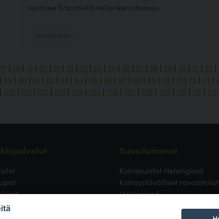
sijaitsee Erkontiellä kellarikerroksessa.
Eläinkauppa
17
|
18
|
19
|
20
|
21
|
22
|
23
|
24
|
25
|
26
|
27
|
28
|
29
|
30
|
31
|
32
|
|
59
|
60
|
61
|
62
|
63
|
64
|
65
|
66
|
67
|
68
|
69
|
70
|
71
|
72
|
73
|
|
100
|
101
|
102
|
103
|
104
|
105
|
106
|
107
|
108
|
109
|
110
|
111
|
112
kkipalvelut
Suosituimmat
istot
Koirapuistot Helsingissä
upat
Koiraystävälliset ravaintolat
äkärit
Helsingissä
ävälliset ravintolat
Koirapuistot Vantaalla
itä
 uimapaikat
Koirapuistot Espoossa
Hy