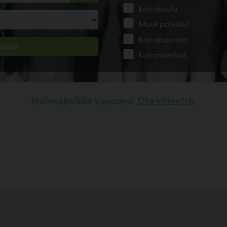
Koirakoulu
Muut palvelut
Koirakuvaaja
Koirasovellus
Mainospaikka vapaana!
Ota yhteyttä.