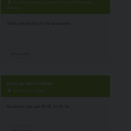
Suurmetsäntien ja Vanhan Porvoontien kulmaus,
Helsinki
Tällä palvelulla ei ole kuvausta.
Koirapuisto
Musti ja Mirri Mikkeli
Setrikatu 2, Mikkeli
Avoinna: ma-pe 10-18, la 10-14
Eläinkauppa