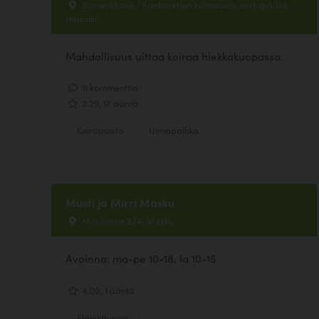
Somerikkotie / Kankaretien kulmausta vastapäätä,
Helsinki
Mahdollisuus uittaa koiraa hiekkakuopassa.
11 kommenttia
2.29, 17 ääntä
Koirapuisto
Uimapaikka
Musti ja Mirri Masku
Maskuntie 234, Masku
Avoinna: ma-pe 10-18, la 10-15
4.00, 1 ääntä
Eläinkauppa