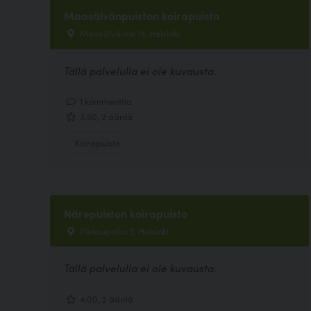
Maasälvänpuiston koirapuisto
Maasälväntie 14, Helsinki
Tällä palvelulla ei ole kuvausta.
1 kommenttia
3.50, 2 ääntä
Koirapuisto
Närepuiston koirapuisto
Pieksupolku 5, Helsinki
Tällä palvelulla ei ole kuvausta.
4.00, 2 ääntä