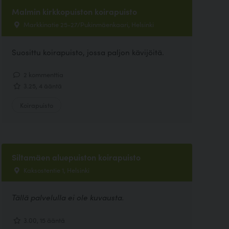
Malmin kirkkopuiston koirapuisto
Markkinatie 25-27/Pukinmäenkaari, Helsinki
Suosittu koirapuisto, jossa paljon kävijöitä.
2 kommenttia
3.25, 4 ääntä
Koirapuisto
Siltamäen aluepuiston koirapuisto
Kaksostentie 1, Helsinki
Tällä palvelulla ei ole kuvausta.
3.00, 15 ääntä