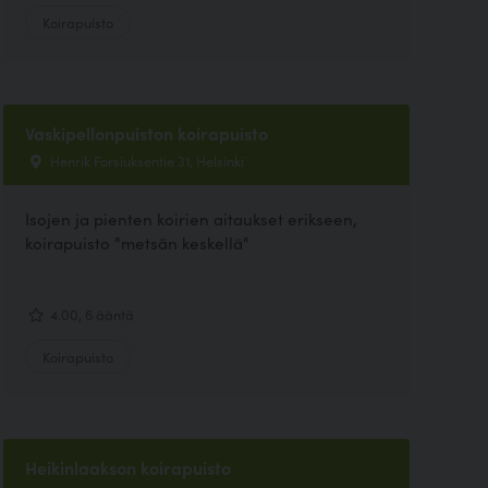
Koirapuisto
Vaskipellonpuiston koirapuisto
Henrik Forsiuksentie 31, Helsinki
Isojen ja pienten koirien aitaukset erikseen,
koirapuisto "metsän keskellä"
4.00, 6 ääntä
Koirapuisto
Heikinlaakson koirapuisto