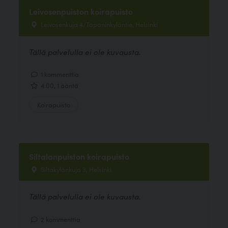
Leivosenpuiston koirapuisto
Leivosenkuja 4/Tapaninkyläntie, Helsinki
Tällä palvelulla ei ole kuvausta.
1 kommenttia
4.00, 1 ääntä
Koirapuisto
Siltalanpuiston koirapuisto
Siltakylänkuja 3, Helsinki
Tällä palvelulla ei ole kuvausta.
2 kommenttia