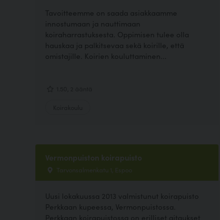
Tavoitteemme on saada asiakkaamme
innostumaan ja nauttimaan
koiraharrastuksesta. Oppimisen tulee olla
hauskaa ja palkitsevaa sekä koirille, että
omistajille. Koirien kouluttaminen...
1.50, 2 ääntä
Koirakoulu
Vermonpuiston koirapuisto
Tarvonsalmenkatu 1, Espoo
Uusi lokakuussa 2013 valmistunut koirapuisto
Perkkaan kupeessa, Vermonpuistossa.
Perkkaan koirapuistossa on erilliset aitaukset