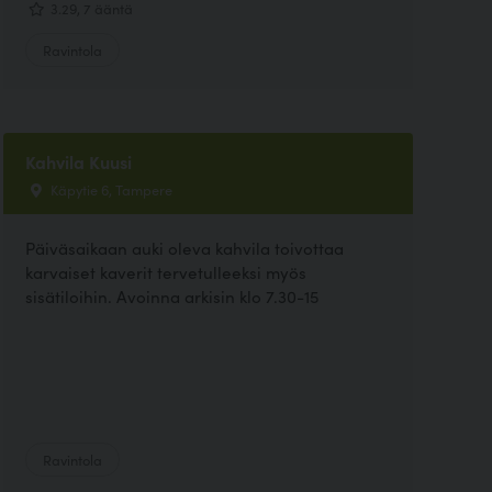
3.29, 7 ääntä
Ravintola
Kahvila Kuusi
Käpytie 6, Tampere
Päiväsaikaan auki oleva kahvila toivottaa
karvaiset kaverit tervetulleeksi myös
sisätiloihin. Avoinna arkisin klo 7.30-15
Ravintola