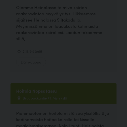
Olemme Heinolassa toimiva koirien
raakaravintoa myyvä yritys. Liikkeemme
sijaitsee Heinolassa Siltakadulla.
Myynnissämme on laadukasta kotimaista
raakaravintoa koirallesi. Laadun takaamme
sillä,...
2.11, 9 ääntä
Eläinkauppa
Hoitola Nopsatassu
Brudbackantie 71, Myrskylä
Pienimuotoinen hoitola mistä saa yksilöllistä ja
kodinomaista hoitoa koiralle tai kissalle
maalaismaisemassa. Noin 1 tunti Helsingistä.