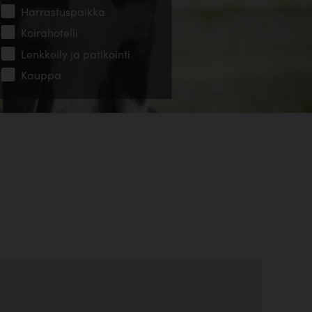
Harrastuspaikka
Koirahotelli
Lenkkeily ja patikointi
Kauppa