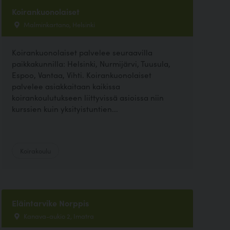
Koirankuonolaiset
Malminkartano, Helsinki
Koirankuonolaiset palvelee seuraavilla
paikkakunnilla: Helsinki, Nurmijärvi, Tuusula,
Espoo, Vantaa, Vihti. Koirankuonolaiset
palvelee asiakkaitaan kaikissa
koirankoulutukseen liittyvissä asioissa niin
kurssien kuin yksityistuntien...
Koirakoulu
Eläintarvike Norppis
Kanava-aukio 2, Imatra