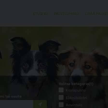
ETUSIVU
PALVELUHAKU
LISÄÄ PALVE
Valitse kategoria(t)
Koirapuisto
mi tai osoite
Eläinlääkäri
Ravintola