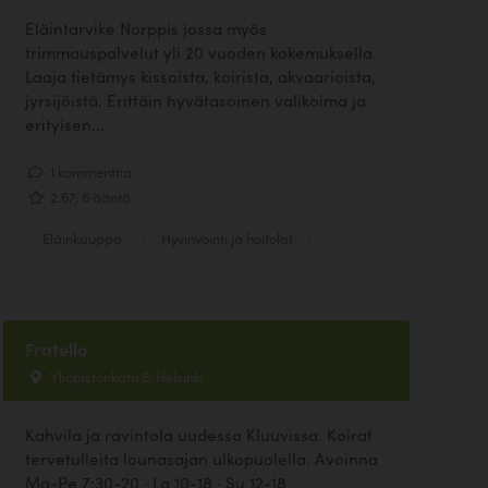
Eläintarvike Norppis jossa myös
trimmauspalvelut yli 20 vuoden kokemuksella.
Laaja tietämys kissoista, koirista, akvaarioista,
jyrsijöistä. Erittäin hyvätasoinen valikoima ja
erityisen...
1 kommenttia
2.67, 6 ääntä
Eläinkauppa
Hyvinvointi ja hoitolat
Fratello
Yliopistonkatu 6, Helsinki
Kahvila ja ravintola uudessa Kluuvissa. Koirat
tervetulleita lounasajan ulkopuolella. Avoinna
Ma-Pe 7:30-20 · La 10-18 · Su 12-18