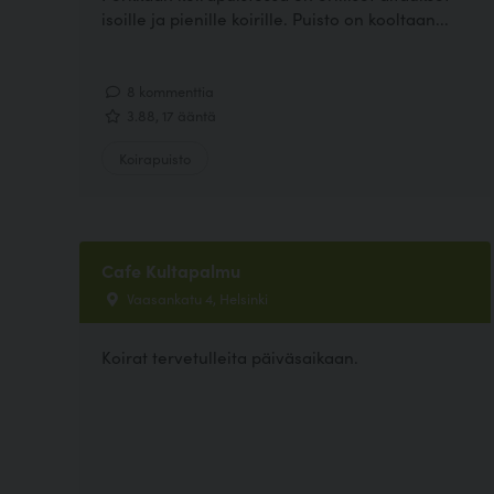
isoille ja pienille koirille. Puisto on kooltaan...
8 kommenttia
3.88, 17 ääntä
Koirapuisto
Cafe Kultapalmu
Vaasankatu 4, Helsinki
Koirat tervetulleita päiväsaikaan.