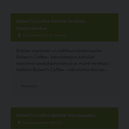
Robert's Coffee Helsinki Arabian
Kauppakeskus
Hämeentie 109-111, Helsinki
Koirien vieminen on sallittua sisäterassille.
Robert's Coffee- kahvilaketjun kahvilat
tarjoavat laadukasta kahvia ja muita herkkuja.
Kaikkiin Robert's Coffee - kahviloihin koirien...
Ravintola
Robert's Coffee Helsinki Katajanokka
Kanavaranta 4, Helsinki