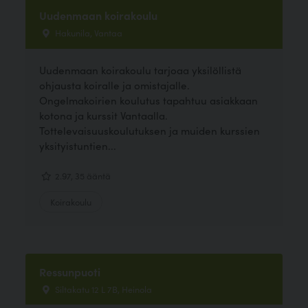
Uudenmaan koirakoulu
Hakunila, Vantaa
Uudenmaan koirakoulu tarjoaa yksilöllistä
ohjausta koiralle ja omistajalle.
Ongelmakoirien koulutus tapahtuu asiakkaan
kotona ja kurssit Vantaalla.
Tottelevaisuuskoulutuksen ja muiden kurssien
yksityistuntien...
2.97, 35 ääntä
Koirakoulu
Ressunpuoti
Siltakatu 12 L 7B, Heinola