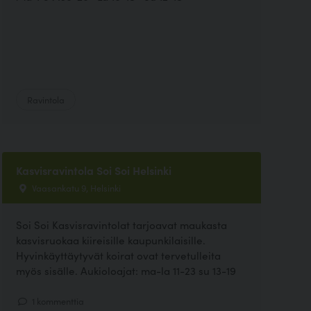
Ravintola
Kasvisravintola Soi Soi Helsinki
Vaasankatu 9, Helsinki
Soi Soi Kasvisravintolat tarjoavat maukasta
kasvisruokaa kiireisille kaupunkilaisille.
Hyvinkäyttäytyvät koirat ovat tervetulleita
myös sisälle. Aukioloajat: ma-la 11-23 su 13-19
1 kommenttia