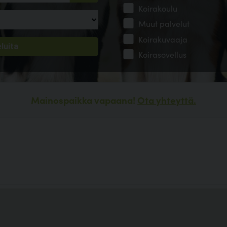
Koirakoulu
Muut palvelut
Koirakuvaaja
Koirasovellus
Mainospaikka vapaana!
Ota yhteyttä.