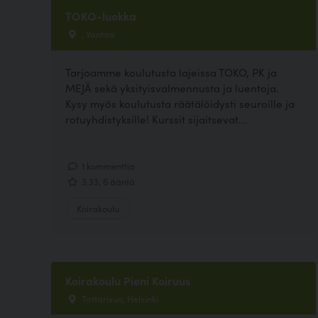
TOKO-luokka
, Vantaa
Tarjoamme koulutusta lajeissa TOKO, PK ja
MEJÄ sekä yksityisvalmennusta ja luentoja.
Kysy myös koulutusta räätälöidysti seuroille ja
rotuyhdistyksille! Kurssit sijaitsevat...
1 kommenttia
3.33, 6 ääntä
Koirakoulu
Koirakoulu Pieni Koiruus
Tattarisuo, Helsinki