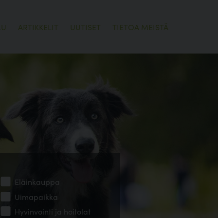
LU
ARTIKKELIT
UUTISET
TIETOA MEISTÄ
Eläinkauppa
Uimapaikka
Hyvinvointi ja hoitolat