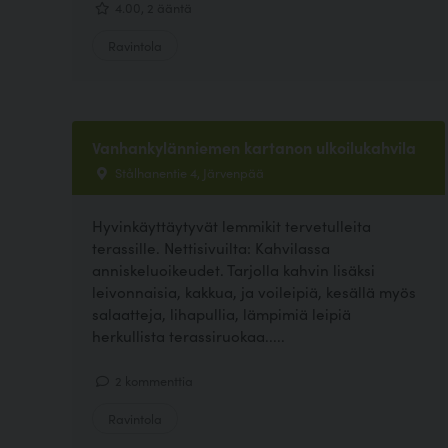
4.00, 2 ääntä
Ravintola
Vanhankylänniemen kartanon ulkoilukahvila
Stålhanentie 4, Järvenpää
Hyvinkäyttäytyvät lemmikit tervetulleita
terassille. Nettisivuilta: Kahvilassa
anniskeluoikeudet. Tarjolla kahvin lisäksi
leivonnaisia, kakkua, ja voileipiä, kesällä myös
salaatteja, lihapullia, lämpimiä leipiä
herkullista terassiruokaa.....
2 kommenttia
Ravintola