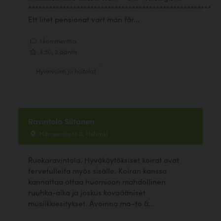
*****************************************************
Ett litet pensionat vart man får...
1 kommenttia
4.50, 2 ääntä
Hyvinvointi ja hoitolat
Ravintola Siltanen
Hämeentie 13 B, Helsinki
Ruokaravintola. Hyväkäytöksiset koirat ovat
tervetulleita myös sisälle. Koiran kanssa
kannattaa ottaa huomioon mahdollinen
ruuhka-aika ja joskus kovaääniset
musiikkiesitykset. Avoinna ma–to &...