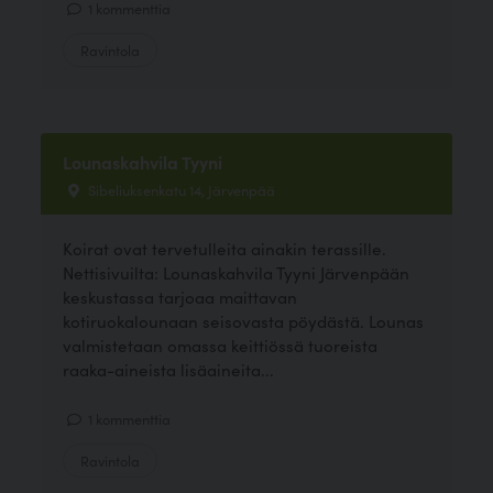
1 kommenttia
Ravintola
Lounaskahvila Tyyni
Sibeliuksenkatu 14, Järvenpää
Koirat ovat tervetulleita ainakin terassille.
Nettisivuilta: Lounaskahvila Tyyni Järvenpään
keskustassa tarjoaa maittavan
kotiruokalounaan seisovasta pöydästä. Lounas
valmistetaan omassa keittiössä tuoreista
raaka-aineista lisäaineita...
1 kommenttia
Ravintola