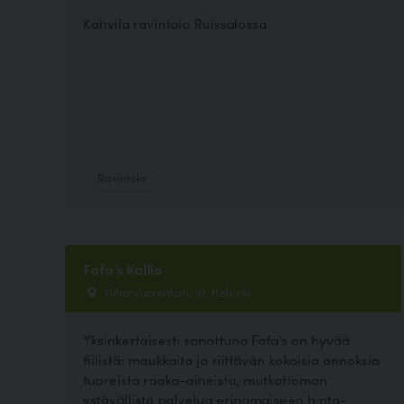
Kahvila ravintola Ruissalossa
Ravintola
Fafa’s Kallio
Vilhonvuorenkatu 10, Helsinki
Yksinkertaisesti sanottuna Fafa’s on hyvää
fiilistä: maukkaita ja riittävän kokoisia annoksia
tuoreista raaka-aineista, mutkattoman
ystävällistä palvelua erinomaiseen hinta-