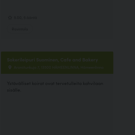
5.00, 5 ääntä
Ravintola
Sokerileipuri Suominen, Cafe and Bakery
Aroniitunkuja 7, 13500 HÄMEENLINNA, Hämeenlinna
Ystävälliset koirat ovat tervetulleita kahvilaan
sisälle.