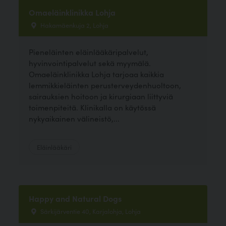
Omaeläinklinikka Lohja
Hakamäenkuja 2, Lohja
Pieneläinten eläinlääkäripalvelut,
hyvinvointipalvelut sekä myymälä.
Omaeläinklinikka Lohja tarjoaa kaikkia
lemmikkieläinten perusterveydenhuoltoon,
sairauksien hoitoon ja kirurgiaan liittyviä
toimenpiteitä. Klinikalla on käytössä
nykyaikainen välineistö,...
Eläinlääkäri
Happy and Natural Dogs
Särkijärventie 40, Karjalohja, Lohja