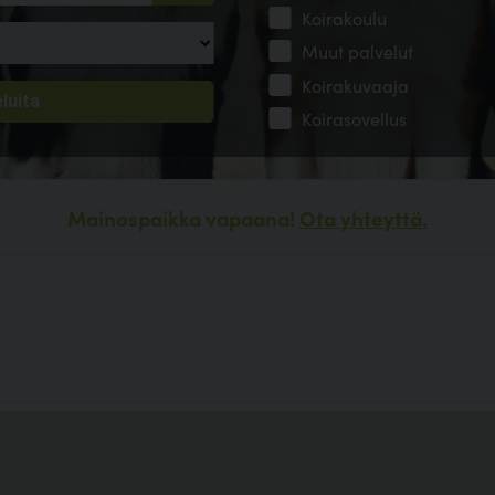
Koirakoulu
Muut palvelut
Koirakuvaaja
Koirasovellus
Mainospaikka vapaana!
Ota yhteyttä.