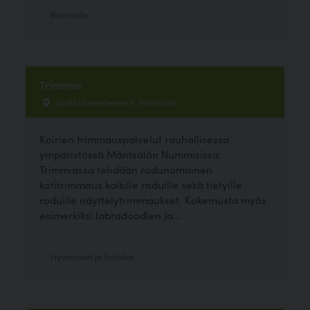
Ravintola
Trimmia
Jaakkolanmäentie 5, Mäntsälä
Koirien trimmauspalvelut rauhallisessa
ympäristössä Mäntsälän Nummisissa.
Trimmiassa tehdään rodunomainen
kotitrimmaus kaikille roduille sekä tietyille
roduille näyttelytrimmaukset. Kokemusta myös
esimerkiksi labradoodlen ja...
Hyvinvointi ja hoitolat