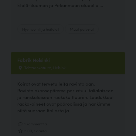
Etelä-Suomen ja Pirkanmaan alueella....
Hyvinvointi ja hoitolat
Muut palvelut
Fabrik Helsinki
Tehtaankatu 25, Helsinki
Koirat ovat tervetulleita ravintolaan.
Ravintolakonseptimme perustuu italialaiseen
ja ranskalaiseen ruokakulttuuriin. Laadukkaat
raaka-aineet ovat pääroolissa ja hankimme
niitä suoraan Italiasta ja...
1 kommenttia
5.00, 1 ääntä