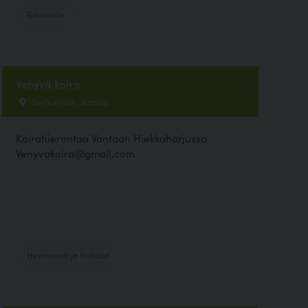
Ravintola
Venyvä koira
Tarhurintie , Vantaa
Koirahierontaa Vantaan Hiekkaharjussa.
Venyvakoira@gmail.com
Hyvinvointi ja hoitolat