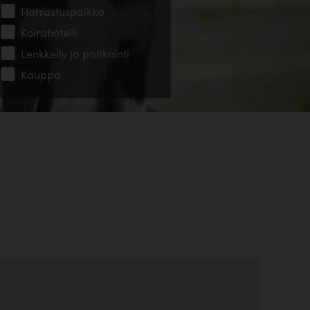
Harrastuspaikka
Koirahotelli
Lenkkeily ja patikointi
Kauppa