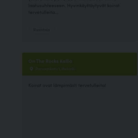
laatusuhteeseen. Hyvinkäyttäytyvät koirat
tervetulleita...
Ravintola
On The Rocks Kallio
Porvoonkatu 1, Helsinki
Koirat ovat lämpimästi tervetulleita!