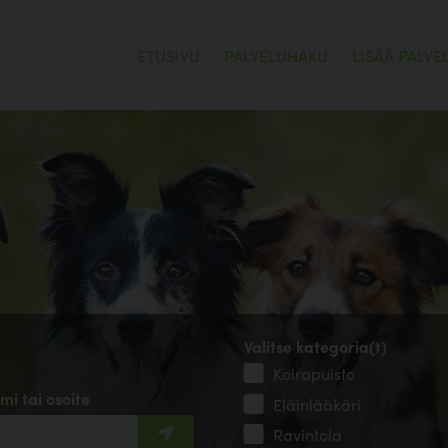
ETUSIVU
PALVELUHAKU
LISÄÄ PALVE
Valitse kategoria(t)
Koirapuisto
mi tai osoite
Eläinlääkäri
Ravintola