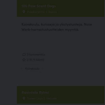
100 Paw Scent Dogs
Palokärjentie 3, Espoo
Koirakoulu, kursseja ja yksitystunteja. Nose
Work-harrastustuotteiden myyntiä.
3 kommenttia
2.91, 11 ääntä
Koirakoulu
Ravintola Rytmi
Toinen Linja 2, Helsinki