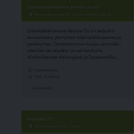
Eläinlääkäriasema Veteira Töölö
Mannerheimintie 100 00250 Helsinki, Helsinki
Eläinlääkäriasema Veteira Oy on ketjuihin
kuulumaton, yksityinen eläinlääkäriasema ja
perheyritys. Toimintaamme kuuluu lemmikki-
eläinten terveyden- ja sairaanhoito
klinikoillamme Helsingissä ja Tampereella...
2 kommenttia
3.50, 22 ääntä
Eläinlääkäri
Honkapirtti
Albert raivilan raitti, Turku