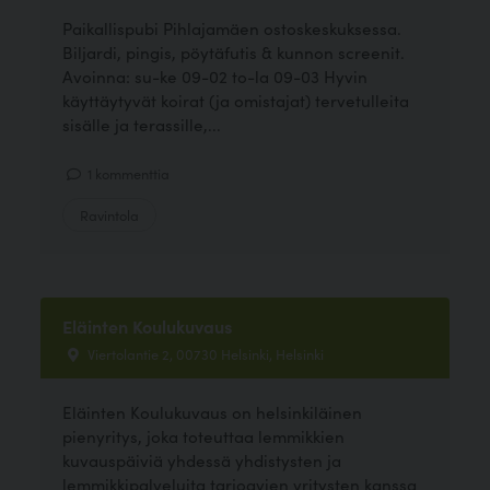
Paikallispubi Pihlajamäen ostoskeskuksessa.
Biljardi, pingis, pöytäfutis & kunnon screenit.
Avoinna: su-ke 09-02 to-la 09-03 Hyvin
käyttäytyvät koirat (ja omistajat) tervetulleita
sisälle ja terassille,...
1 kommenttia
Ravintola
Eläinten Koulukuvaus
Viertolantie 2, 00730 Helsinki, Helsinki
Eläinten Koulukuvaus on helsinkiläinen
pienyritys, joka toteuttaa lemmikkien
kuvauspäiviä yhdessä yhdistysten ja
lemmikkipalveluita tarjoavien yritysten kanssa