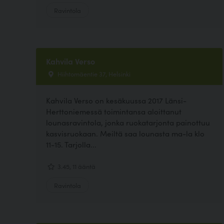
Ravintola
Kahvila Verso
Hiihtomäentie 37, Helsinki
Kahvila Verso on kesäkuussa 2017 Länsi-
Herttoniemessä toimintansa aloittanut
lounasravintola, jonka ruokatarjonta painottuu
kasvisruokaan. Meiltä saa lounasta ma-la klo
11-15. Tarjolla...
3.45, 11 ääntä
Ravintola