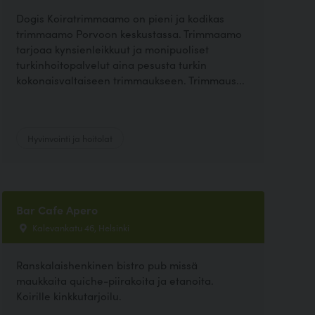
Dogis Koiratrimmaamo on pieni ja kodikas
trimmaamo Porvoon keskustassa. Trimmaamo
tarjoaa kynsienleikkuut ja monipuoliset
turkinhoitopalvelut aina pesusta turkin
kokonaisvaltaiseen trimmaukseen. Trimmaus...
Hyvinvointi ja hoitolat
Bar Cafe Apero
Kalevankatu 46, Helsinki
Ranskalaishenkinen bistro pub missä
maukkaita quiche-piirakoita ja etanoita.
Koirille kinkkutarjoilu.