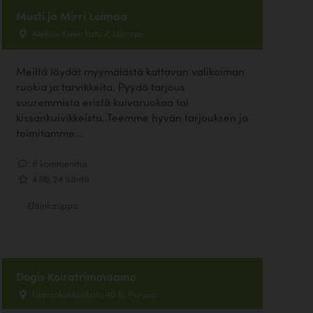
Musti ja Mirri Loimaa
Aleksis Kiven katu 7, Loimaa
Meiltä löydät myymälästä kattavan valikoiman
ruokia ja tarvikkeita. Pyydä tarjous
suuremmista eristä kuivaruokaa tai
kissankuivikkeista. Teemme hyvän tarjouksen ja
toimitamme...
8 kommenttia
4.96, 24 ääntä
Eläinkauppa
Dogis Koiratrimmaamo
Linnankoskenkatu 40 B, Porvoo