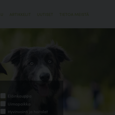
LU
ARTIKKELIT
UUTISET
TIETOA MEISTÄ
Eläinkauppa
Uimapaikka
Hyvinvointi ja hoitolat