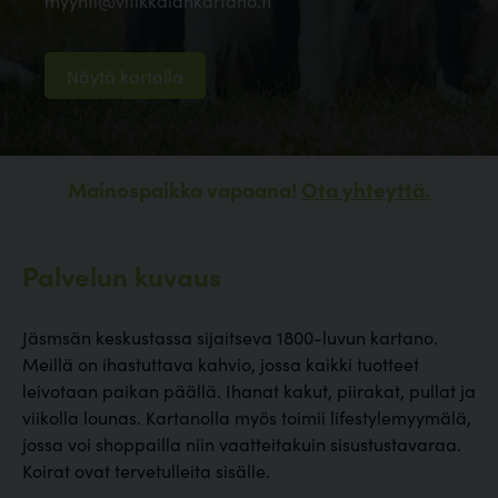
myynti@vitikkalankartano.fi
Näytä kartalla
Mainospaikka vapaana!
Ota yhteyttä.
Palvelun kuvaus
Jäsmsän keskustassa sijaitseva 1800-luvun kartano.
Meillä on ihastuttava kahvio, jossa kaikki tuotteet
leivotaan paikan päällä. Ihanat kakut, piirakat, pullat ja
viikolla lounas. Kartanolla myös toimii lifestylemyymälä,
jossa voi shoppailla niin vaatteitakuin sisustustavaraa.
Koirat ovat tervetulleita sisälle.