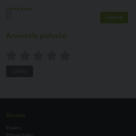
Lataa kuva
Arvostele palvelu:
Lähetä
Sivusto
Etusivu
Palveluhaku