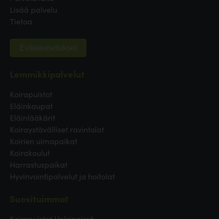
Lisää palvelu
Tietoa
Evästeasetukset
Lemmikkipalvelut
Koirapuistot
Eläinkaupat
Eläinlääkärit
Koiraystävälliset ravintolat
Koirien uimapaikat
Koirakoulut
Harrastuspaikat
Hyvinvointipalvelut ja hoitolat
Suosituimmat
Koirapuistot Helsingissä