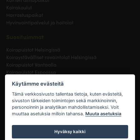
Koirakoulut
Harrastuspaikat
Hyvinvointipalvelut ja hoitolat
Suosituimmat
Koirapuistot Helsingissä
Koiraystävälliset ravaintolat Helsingissä
Koirapuistot Vantaalla
Koirapuistot Espoossa
Koirapuistot Turussa
Käytämme evästeitä
Eläinlääkäri Helsingissä
Koirapuistot Tampereella
Tämä verkkosivusto tallentaa tietoja, kuten evästeitä,
sivuston tärkeiden toimintojen sekä markkinoinnin,
personoinnin ja analytiikan mahdollistamiseksi. Voit
Linkit
muuttaa asetuksia milloin tahansa.
Muuta asetuksia
Hyväksy kaikki