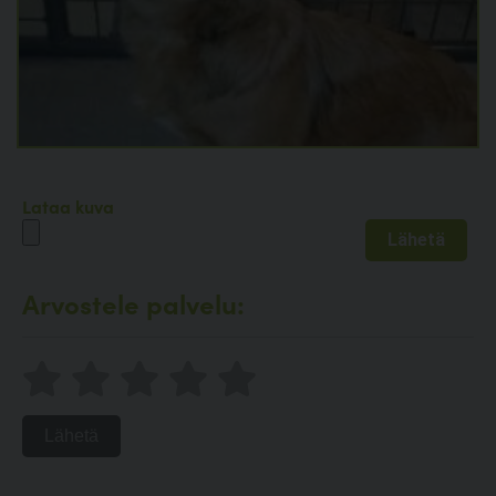
Lataa kuva
Arvostele palvelu:
Lähetä