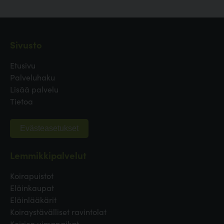
Sivusto
Etusivu
Palveluhaku
Lisää palvelu
Tietoa
Evästeasetukset
Lemmikkipalvelut
Koirapuistot
Eläinkaupat
Eläinlääkärit
Koiraystävälliset ravintolat
Koirien uimapaikat