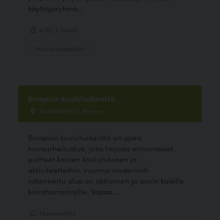
käyttäjäryhmä...
4.00, 3 ääntä
Harrastuspaikka
Sompion koulutuskenttä
Toukolantie 33, Kerava
Sompion koulutuskenttä on upea
koiraurheilualue, joka tarjoaa erinomaiset
puitteet koirien koulutukseen ja
aktiviteetteihin. vuonna modernisti
rakennettu alue on aktiivinen ja avoin kaikille
koiraharrastajille. Vapaa...
1 kommenttia