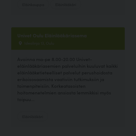
Eläinkauppa
Eläinlääkäri
Univet Oulu Eläinlääkäriasema
Idealinja 13, Oulu
Avoinna ma-pe 8.00-20.00 Univet-
eläinlääkäriasemien palveluihin kuuluvat kaikki
eläinlääketieteelliset palvelut perushoidosta
erikoisosaamista vaativiin tutkimuksiin ja
toimenpiteisiin. Korkeatasoisten
hoitomenetelmien ansiosta lemmikkisi myös
toipuu...
Eläinlääkäri