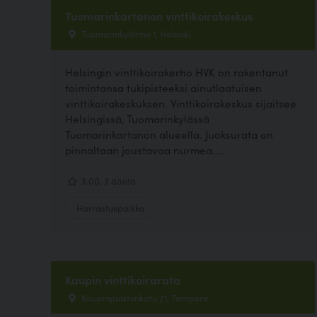
Tuomarinkartanon vinttikoirakeskus
Tuomarinkyläntie 1, Helsinki
Helsingin vinttikoirakerho HVK on rakentanut
toimintansa tukipisteeksi ainutlaatuisen
vinttikoirakeskuksen. Vinttikoirakeskus sijaitsee
Helsingissä, Tuomarinkylässä
Tuomarinkartanon alueella. Juoksurata on
pinnaltaan joustavaa nurmea....
3.00, 3 ääntä
Harrastuspaikka
Kaupin vinttikoirarata
Kaupinpuistonkatu 21, Tampere