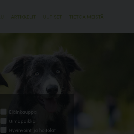
LU
ARTIKKELIT
UUTISET
TIETOA MEISTÄ
Eläinkauppa
Uimapaikka
Hyvinvointi ja hoitolat