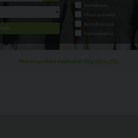
Koirakoulu
Muut palvelut
Koirakuvaaja
Koirasovellus
Mainospaikka vapaana!
Ota yhteyttä.