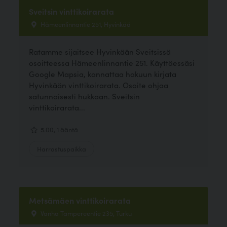
Sveitsin vinttikoirarata
Hämeenlinnantie 251, Hyvinkää
Ratamme sijaitsee Hyvinkään Sveitsissä
osoitteessa Hämeenlinnantie 251. Käyttäessäsi
Google Mapsia, kannattaa hakuun kirjata
Hyvinkään vinttikoirarata. Osoite ohjaa
satunnaisesti hukkaan. Sveitsin
vinttikoirarata...
5.00, 1 ääntä
Harrastuspaikka
Metsämäen vinttikoirarata
Vanha Tampereentie 235, Turku