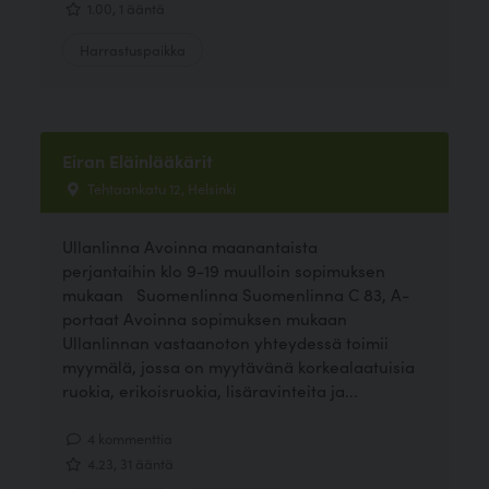
1.00, 1 ääntä
Harrastuspaikka
Eiran Eläinlääkärit
Tehtaankatu 12, Helsinki
Ullanlinna Avoinna maanantaista
perjantaihin klo 9-19 muulloin sopimuksen
mukaan Suomenlinna Suomenlinna C 83, A-
portaat Avoinna sopimuksen mukaan
Ullanlinnan vastaanoton yhteydessä toimii
myymälä, jossa on myytävänä korkealaatuisia
ruokia, erikoisruokia, lisäravinteita ja...
4 kommenttia
4.23, 31 ääntä