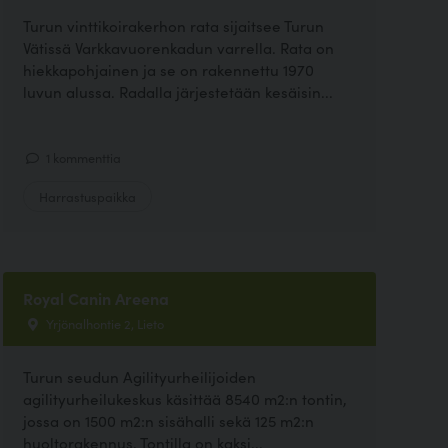
Turun vinttikoirakerhon rata sijaitsee Turun
Vätissä Varkkavuorenkadun varrella. Rata on
hiekkapohjainen ja se on rakennettu 1970
luvun alussa. Radalla järjestetään kesäisin...
1 kommenttia
Harrastuspaikka
Royal Canin Areena
Yrjönalhontie 2, Lieto
Turun seudun Agilityurheilijoiden
agilityurheilukeskus käsittää 8540 m2:n tontin,
jossa on 1500 m2:n sisähalli sekä 125 m2:n
huoltorakennus. Tontilla on kaksi...