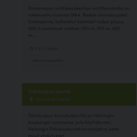
Pirkanmaan vinttikoirakerhon vinttikoirarata on
rakennettu vuonna 1964. Radan ominaisuudet:
hiekkapinta, kallistetut kaarteet radan pituus
400 m juostavat matkat: 280 m, 350 m, 480
m,...
3.33, 3 ääntä
Harrastuspaikka
Talinhuipun kenttä
Takkatie 36, Helsinki
Talinhuipun koulutuskenttä on Helsingin
kaupungin omistama, jota käyttää mm.
Helsingin Palveluskoiraharrastajat ry sekä
muut yhdistykset.