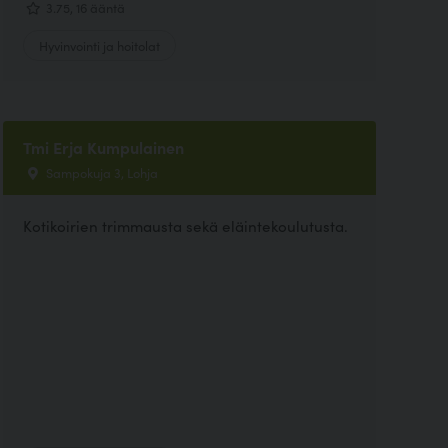
3.75, 16 ääntä
Hyvinvointi ja hoitolat
Tmi Erja Kumpulainen
Sampokuja 3, Lohja
Kotikoirien trimmausta sekä eläintekoulutusta.