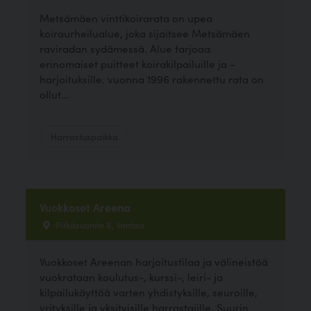
Metsämäen vinttikoirarata on upea
koiraurheilualue, joka sijaitsee Metsämäen
raviradan sydämessä. Alue tarjoaa
erinomaiset puitteet koirakilpailuille ja -
harjoituksille. vuonna 1996 rakennettu rata on
ollut...
Harrastuspaikka
Vuokkoset Areena
Pitkäsuontie 8, Vantaa
Vuokkoset Areenan harjoitustilaa ja välineistöä
vuokrataan koulutus-, kurssi-, leiri- ja
kilpailukäyttöä varten yhdistyksille, seuroille,
yrityksille ja yksityisille harrastajille. Suurin