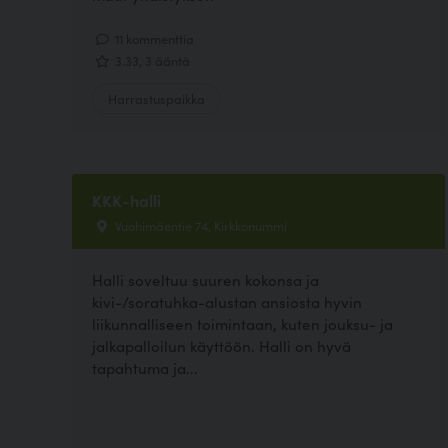
11 kommenttia
3.33, 3 ääntä
Harrastuspaikka
KKK-halli
Vuohimäentie 74, Kirkkonummi
Halli soveltuu suuren kokonsa ja
kivi-/soratuhka-alustan ansiosta hyvin
liikunnalliseen toimintaan, kuten jouksu- ja
jalkapalloilun käyttöön. Halli on hyvä
tapahtuma ja...