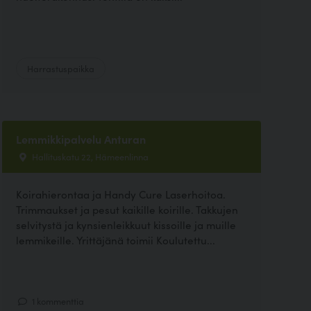
Harrastuspaikka
Lemmikkipalvelu Anturan
Hallituskatu 22, Hämeenlinna
Koirahierontaa ja Handy Cure Laserhoitoa.
Trimmaukset ja pesut kaikille koirille. Takkujen
selvitystä ja kynsienleikkuut kissoille ja muille
lemmikeille. Yrittäjänä toimii Koulutettu...
1 kommenttia