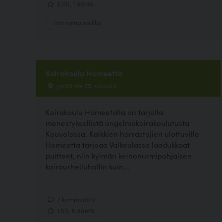
5.00, 1 ääntä
Harrastuspaikka
Koirakoulu Homeetta
Jyrääntie 55, Kouvola
Koirakoulu Homeetalla on tarjolla
menestyksellistä ongelmakoirakoulutusta
Kouvolassa. Kaikkien harrastajien ulottuville
Homeetta tarjoaa Valkealassa laadukkaat
puitteet, niin kylmän keinonurmipohjaisen
koiraurheiluhallin kuin...
7 kommenttia
1.00, 8 ääntä