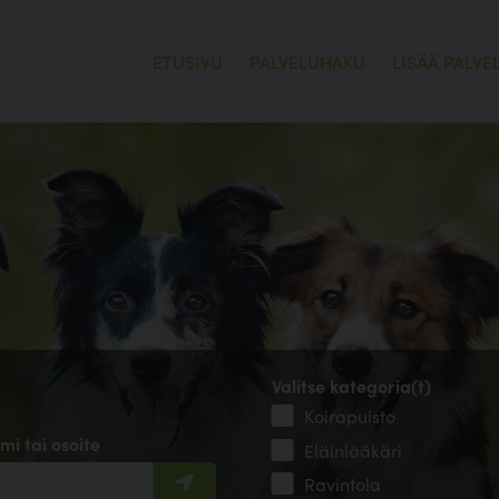
ETUSIVU
PALVELUHAKU
LISÄÄ PALVE
Valitse kategoria(t)
Koirapuisto
mi tai osoite
Eläinlääkäri
Ravintola