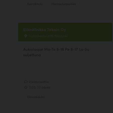
Koirakoulu
Harrastuspaikka
Eläinklinikka Takala Oy
Isokoskentie 206, Seinäjoki
Aukioloajat Ma-To 8-18 Pe 8-17 La-Su
suljettuna
2 kommenttia
3.00, 33 ääntä
Eläinlääkäri