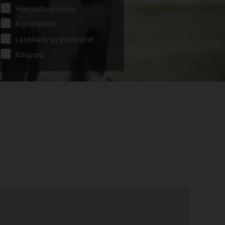
Harrastuspaikka
Koirahotelli
Lenkkeily ja patikointi
Kauppa