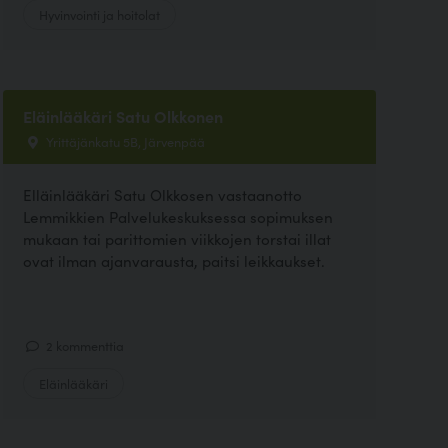
Hyvinvointi ja hoitolat
Eläinlääkäri Satu Olkkonen
Yrittäjänkatu 5B, Järvenpää
Elläinlääkäri Satu Olkkosen vastaanotto
Lemmikkien Palvelukeskuksessa sopimuksen
mukaan tai parittomien viikkojen torstai illat
ovat ilman ajanvarausta, paitsi leikkaukset.
2 kommenttia
Eläinlääkäri