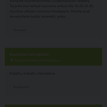
Viihtyisä lounasravintola Lutakonaukion laidalla.
Tarjolla itse tehtyä lounasta arkisin klo 10.30-13.30,
muuhun aikaan avoinna tilauksesta. Meille ovat
tervetulleita kaikki lemmikit, jotka...
Ravintola
Kuusamon koirapuisto
Kuusamon koirapuisto, Kuusamo
Aidattu, hakattu metsäalue.
Koirapuisto