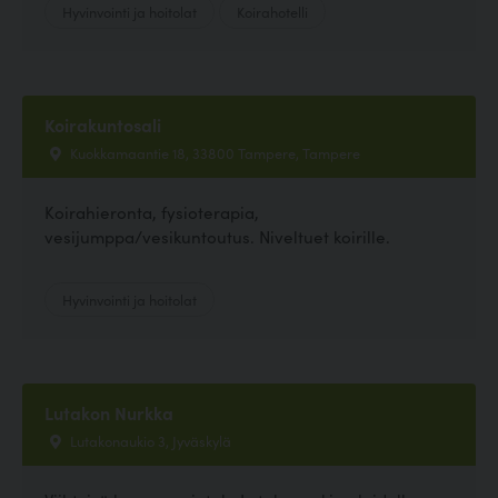
Hyvinvointi ja hoitolat
Koirahotelli
Koirakuntosali
Kuokkamaantie 18, 33800 Tampere, Tampere
Koirahieronta, fysioterapia,
vesijumppa/vesikuntoutus. Niveltuet koirille.
Hyvinvointi ja hoitolat
Lutakon Nurkka
Lutakonaukio 3, Jyväskylä