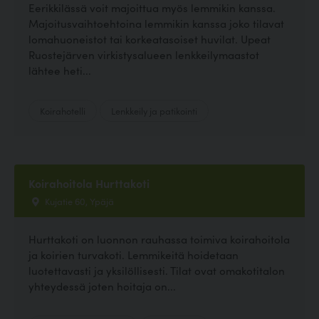
Eerikkilässä voit majoittua myös lemmikin kanssa.
Majoitusvaihtoehtoina lemmikin kanssa joko tilavat
lomahuoneistot tai korkeatasoiset huvilat. Upeat
Ruostejärven virkistysalueen lenkkeilymaastot
lähtee heti...
Koirahotelli
Lenkkeily ja patikointi
Koirahoitola Hurttakoti
Kujatie 60, Ypäjä
Hurttakoti on luonnon rauhassa toimiva koirahoitola
ja koirien turvakoti. Lemmikeitä hoidetaan
luotettavasti ja yksilöllisesti. Tilat ovat omakotitalon
yhteydessä joten hoitaja on...