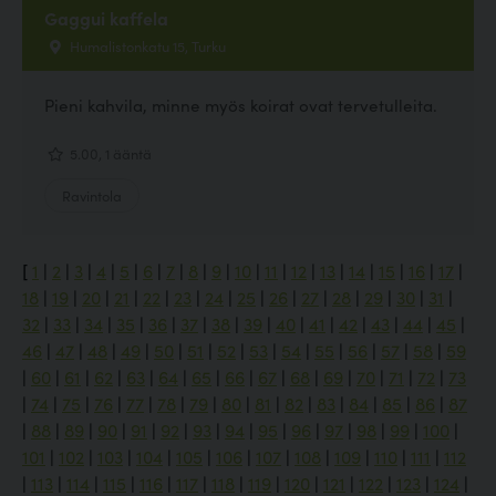
Gaggui kaffela
Humalistonkatu 15, Turku
Pieni kahvila, minne myös koirat ovat tervetulleita.
5.00, 1 ääntä
Ravintola
[
1
|
2
|
3
|
4
|
5
|
6
|
7
|
8
|
9
|
10
|
11
|
12
|
13
|
14
|
15
|
16
|
17
|
18
|
19
|
20
|
21
|
22
|
23
|
24
|
25
|
26
|
27
|
28
|
29
|
30
|
31
|
32
|
33
|
34
|
35
|
36
|
37
|
38
|
39
|
40
|
41
|
42
|
43
|
44
|
45
|
46
|
47
|
48
|
49
|
50
|
51
|
52
|
53
|
54
|
55
|
56
|
57
|
58
|
59
|
60
|
61
|
62
|
63
|
64
|
65
|
66
|
67
|
68
|
69
|
70
|
71
|
72
|
73
|
74
|
75
|
76
|
77
|
78
|
79
|
80
|
81
|
82
|
83
|
84
|
85
|
86
|
87
|
88
|
89
|
90
|
91
|
92
|
93
|
94
|
95
|
96
|
97
|
98
|
99
|
100
|
101
|
102
|
103
|
104
|
105
|
106
|
107
|
108
|
109
|
110
|
111
|
112
|
113
|
114
|
115
|
116
|
117
|
118
|
119
|
120
|
121
|
122
|
123
|
124
|