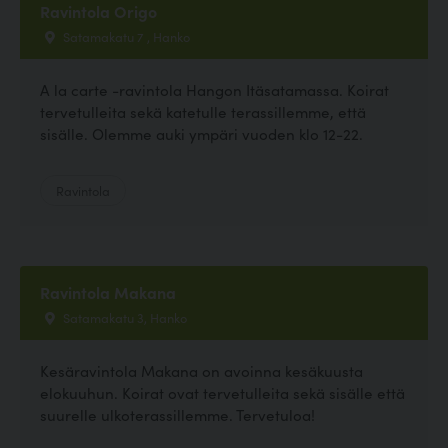
Ravintola Origo
Satamakatu 7 , Hanko
A la carte -ravintola Hangon Itäsatamassa. Koirat
tervetulleita sekä katetulle terassillemme, että
sisälle. Olemme auki ympäri vuoden klo 12-22.
Ravintola
Ravintola Makana
Satamakatu 3, Hanko
Kesäravintola Makana on avoinna kesäkuusta
elokuuhun. Koirat ovat tervetulleita sekä sisälle että
suurelle ulkoterassillemme. Tervetuloa!