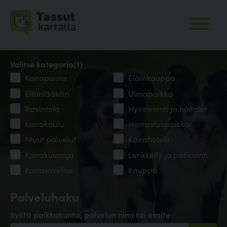
Valitse kategoria(t)
Koirapuisto
Eläinkauppa
Eläinlääkäri
Uimapaikka
Ravintola
Hyvinvointi ja hoitolat
Koirakoulu
Harrastuspaikka
Muut palvelut
Koirahotelli
Koirakuvaaja
Lenkkeily ja patikointi
Koirasovellus
Kauppa
Palveluhaku
Syötä paikkakunta, palvelun nimi tai osoite