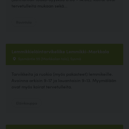
tervetulleita mukaan sekä...
Ravintola
Lemmikkieläintarvikeliike Lemmikki-Markkala
Sysmäntie 55 (Markkalan talo), Sysmä
Tarvikkeita ja ruokia (myös pakasteet) lemmikeille.
Avoinna arkisin 9-17 ja lauantaisin 9-13. Myymälään
ovat myös koirat tervetulleita.
Eläinkauppa