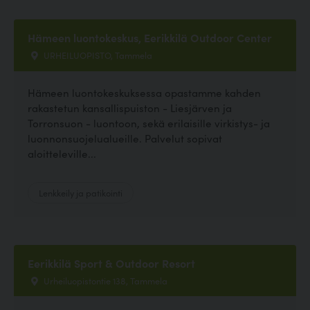
Hämeen luontokeskus, Eerikkilä Outdoor Center
URHEILUOPISTO, Tammela
Hämeen luontokeskuksessa opastamme kahden
rakastetun kansallispuiston - Liesjärven ja
Torronsuon - luontoon, sekä erilaisille virkistys- ja
luonnonsuojelualueille. Palvelut sopivat
aloitteleville...
Lenkkeily ja patikointi
Eerikkilä Sport & Outdoor Resort
Urheiluopistontie 138, Tammela