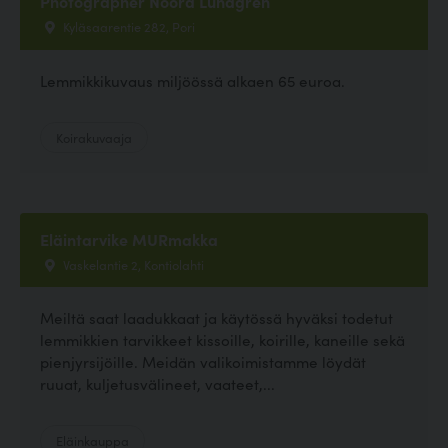
Photographer Noora Lundgren
Kyläsaarentie 282, Pori
Lemmikkikuvaus miljöössä alkaen 65 euroa.
Koirakuvaaja
Eläintarvike MURmakka
Vaskelantie 2, Kontiolahti
Meiltä saat laadukkaat ja käytössä hyväksi todetut
lemmikkien tarvikkeet kissoille, koirille, kaneille sekä
pienjyrsijöille. Meidän valikoimistamme löydät
ruuat, kuljetusvälineet, vaateet,...
Eläinkauppa