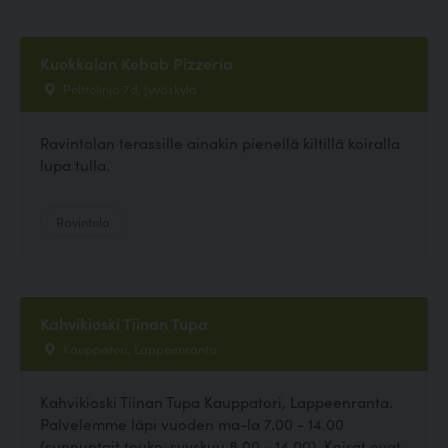
Kuokkalan Kebab Pizzeria
Polttolinja 7d, Jyväskylä
Ravintolan terassille ainakin pienellä kiltillä koiralla
lupa tulla.
Ravintola
Kahvikioski Tiinan Tupa
Kauppatori, Lappeenranta
Kahvikioski Tiinan Tupa Kauppatori, Lappeenranta.
Palvelemme läpi vuoden ma-la 7.00 - 14.00
(sunnuntait touko-syyskuu 8.00 - 14.00). Koirat ovat