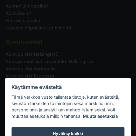
Koirien uimapaikat
Koirakoulut
Harrastuspaikat
Hyvinvointipalvelut ja hoitolat
Suosituimmat
Koirapuistot Helsingissä
Koiraystävälliset ravaintolat Helsingissä
Koirapuistot Vantaalla
Koirapuistot Espoossa
Koirapuistot Turussa
Käytämme evästeitä
Eläinlääkäri Helsingissä
Koirapuistot Tampereella
Tämä verkkosivusto tallentaa tietoja, kuten evästeitä,
sivuston tärkeiden toimintojen sekä markkinoinnin,
personoinnin ja analytiikan mahdollistamiseksi. Voit
Linkit
muuttaa asetuksia milloin tahansa.
Muuta asetuksia
Hyväksy kaikki