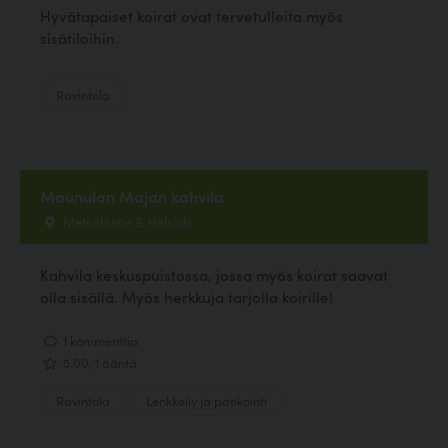
Hyvätapaiset koirat ovat tervetulleita myös
sisätiloihin.
Ravintola
Maunulan Majan kahvila
Metsäläntie 9, Helsinki
Kahvila keskuspuistossa, jossa myös koirat saavat
olla sisällä. Myös herkkuja tarjolla koirille!
1 kommenttia
5.00, 1 ääntä
Ravintola
Lenkkeily ja patikointi