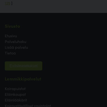
125
]
Sivusto
Etusivu
Palveluhaku
Lisää palvelu
Tietoa
Evästeasetukset
Lemmikkipalvelut
Koirapuistot
Eläinkaupat
Eläinlääkärit
Koiraystävälliset ravintolat