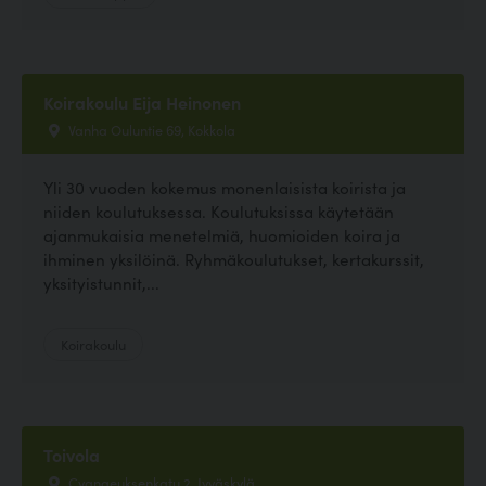
Koirakoulu Eija Heinonen
Vanha Ouluntie 69, Kokkola
Yli 30 vuoden kokemus monenlaisista koirista ja
niiden koulutuksessa. Koulutuksissa käytetään
ajanmukaisia menetelmiä, huomioiden koira ja
ihminen yksilöinä. Ryhmäkoulutukset, kertakurssit,
yksityistunnit,...
Koirakoulu
Toivola
Cygnaeuksenkatu 2, Jyväskylä