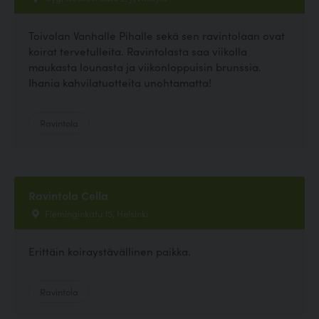
Toivolan Vanhalle Pihalle sekä sen ravintolaan ovat
koirat tervetulleita. Ravintolasta saa viikolla
maukasta lounasta ja viikonloppuisin brunssia.
Ihania kahvilatuotteita unohtamatta!
Ravintola
Ravintola Cella
Fleminginkatu 15, Helsinki
Erittäin koiraystävällinen paikka.
Ravintola