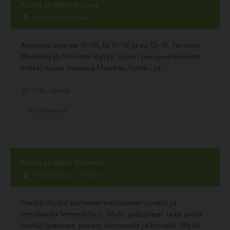
Musti ja Mirri Forssa
Tapulikuja 6, Forssa
Avoinna: ma-pe 10-19, la 10-16 ja su 12-16. Forssan
Mustista ja Mirristä löytyy laajan perusvalikoiman
lisäksi muun muassa Maukas-tuore- ja...
5.00, 1 ääntä
Eläinkauppa
Musti ja Mirri Hamina
Fredrikinkatu 7, Hamina
Meiltä löydät kattavan valikoiman ruokia ja
tarvikkeita lemmikillesi. Myös pakasteet sekä aidot
herkut (peuraa, poroa, lammasta ja hirveä). Myös