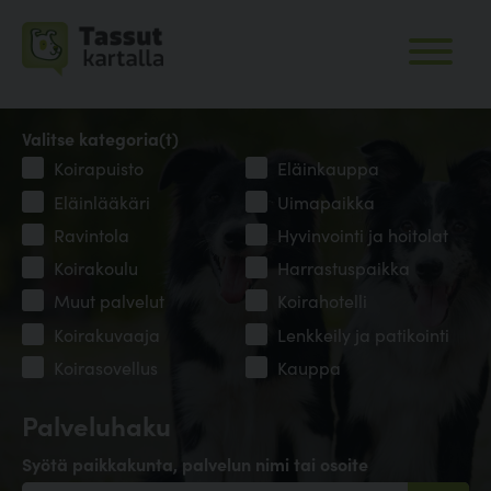
Valitse kategoria(t)
Koirapuisto
Eläinkauppa
Eläinlääkäri
Uimapaikka
Ravintola
Hyvinvointi ja hoitolat
Koirakoulu
Harrastuspaikka
Muut palvelut
Koirahotelli
Koirakuvaaja
Lenkkeily ja patikointi
Koirasovellus
Kauppa
Palveluhaku
Syötä paikkakunta, palvelun nimi tai osoite