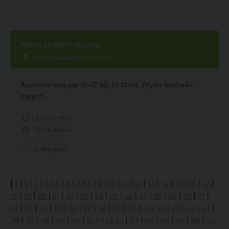
Musti ja Mirri Imatra
Vuoksenniskantie 74, Imatra
Avoinna: ma-pe 10-17.30, la 10-14. Myös taxfree-
myynti.
1 kommenttia
3.25, 4 ääntä
Eläinkauppa
[
1
|
2
|
3
|
4
|
5
|
6
|
7
|
8
|
9
|
10
|
11
|
12
|
13
|
14
|
15
|
16
|
17
|
18
|
19
|
20
|
21
|
22
|
23
|
24
|
25
|
26
|
27
|
28
|
29
|
30
|
31
|
32
|
33
|
34
|
35
|
36
|
37
|
38
|
39
|
40
|
41
|
42
|
43
|
44
|
45
|
46
|
47
|
48
|
49
|
50
|
51
|
52
|
53
|
54
|
55
|
56
|
57
|
58
|
59