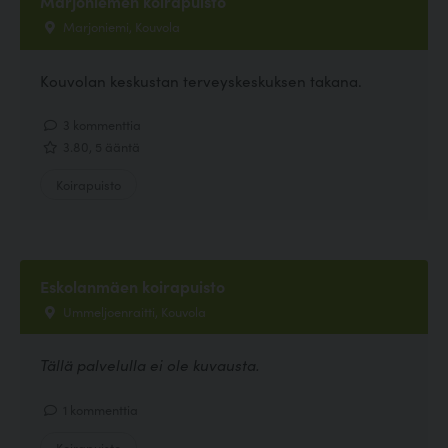
Marjoniemen koirapuisto
Marjoniemi, Kouvola
Kouvolan keskustan terveyskeskuksen takana.
3 kommenttia
3.80, 5 ääntä
Koirapuisto
Eskolanmäen koirapuisto
Ummeljoenraitti, Kouvola
Tällä palvelulla ei ole kuvausta.
1 kommenttia
Koirapuisto