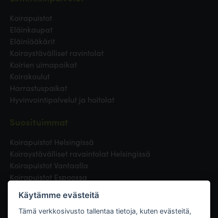
Koirapuistot
Eläinkaupat
Eläinlääkärit
Koiraystävälliset ravintolat
Koirien uimapaikat
Koirakoulut
Harrastuspaikat
Hyvinvointipalvelut ja hoitolat
Suosituimmat
Koirapuistot Helsingissä
Koiraystävälliset ravaintolat Helsingissä
Koirapuistot Vantaalla
Koirapuistot Espoossa
Koirapuistot Turussa
Käytämme evästeitä
Eläinlääkäri Helsingissä
Koirapuistot Tampereella
Tämä verkkosivusto tallentaa tietoja, kuten evästeitä,