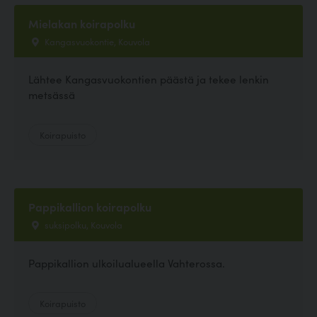
Mielakan koirapolku
Kangasvuokontie, Kouvola
Lähtee Kangasvuokontien päästä ja tekee lenkin
metsässä
Koirapuisto
Pappikallion koirapolku
suksipolku, Kouvola
Pappikallion ulkoilualueella Vahterossa.
Koirapuisto