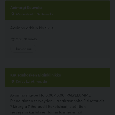
Animagi Kouvola
Männistöntie 7A, Kouvola
Avoinna arkisin klo 9-19.
2.60, 10 ääntä
Eläinlääkäri
Kuusankosken Eläinklinikka
Kotipolku 46, Kouvola
Avoinna ma-pe klo 8:00-18:00. PALVELUMME
Pieneläinten terveyden- ja sairaanhoito ? sisätaudit
? kirurgia ? ihotaudit Rokotukset, sisältäen
terveystarkastuksen Tunnistusmerkinnät...