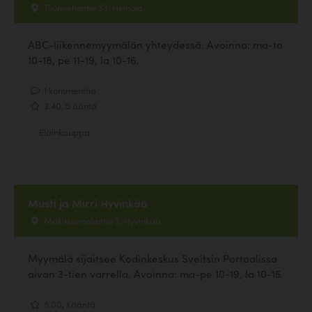
Työmiehentie 33, Heinola
ABC-liikennemyymälän yhteydessä. Avoinna: ma-to
10-18, pe 11-19, la 10-16.
1 kommenttia
3.40, 5 ääntä
Eläinkauppa
Musti ja Mirri Hyvinkää
Mäkikuumolantie 3, Hyvinkää
Myymälä sijaitsee Kodinkeskus Sveitsin Portaalissa
aivan 3-tien varrella. Avoinna: ma-pe 10-19, la 10-15.
5.00, 1 ääntä