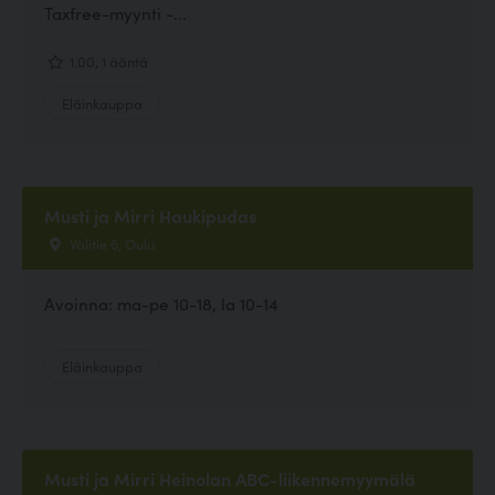
Taxfree-myynti -...
1.00, 1 ääntä
Eläinkauppa
Musti ja Mirri Haukipudas
Välitie 6, Oulu
Avoinna: ma-pe 10-18, la 10-14
Eläinkauppa
Musti ja Mirri Heinolan ABC-liikennemyymälä