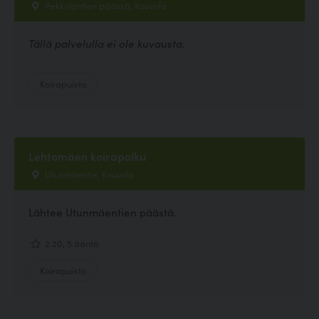
Pekkolantien päässä, Kouvola
Tällä palvelulla ei ole kuvausta.
Koirapuisto
Lehtomäen koirapolku
Utunmäentie, Kouvola
Lähtee Utunmäentien päästä.
2.20, 5 ääntä
Koirapuisto