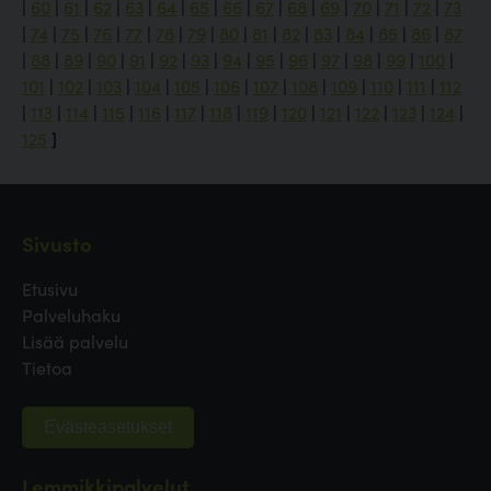
|
60
|
61
|
62
|
63
|
64
|
65
|
66
|
67
|
68
|
69
|
70
|
71
|
72
|
73
|
74
|
75
|
76
|
77
|
78
|
79
|
80
|
81
|
82
|
83
|
84
|
85
|
86
|
87
|
88
|
89
|
90
|
91
|
92
|
93
|
94
|
95
|
96
|
97
|
98
|
99
|
100
|
101
|
102
|
103
|
104
|
105
|
106
|
107
|
108
|
109
|
110
|
111
|
112
|
113
|
114
|
115
|
116
|
117
|
118
|
119
|
120
|
121
|
122
|
123
|
124
|
125
]
Sivusto
Etusivu
Palveluhaku
Lisää palvelu
Tietoa
Evästeasetukset
Lemmikkipalvelut