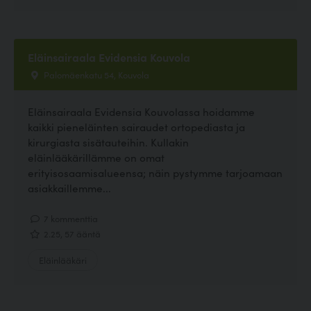
Eläinsairaala Evidensia Kouvola
Palomäenkatu 54, Kouvola
Eläinsairaala Evidensia Kouvolassa hoidamme
kaikki pieneläinten sairaudet ortopediasta ja
kirurgiasta sisätauteihin. Kullakin
eläinlääkärillämme on omat
erityisosaamisalueensa; näin pystymme tarjoamaan
asiakkaillemme...
7 kommenttia
2.25, 57 ääntä
Eläinlääkäri