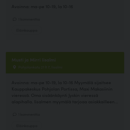
Avoinna: ma-pe 10-19, la 10-16
1 kommenttia
Eläinkauppa
Musti ja Mirri Iisalmi
Pohjolankatu 21 lt 7, Iisalmi
Avoinna: ma-pe 10-19, la 10-16 Myymälä sijaitsee
Kauppakeskus Pohjolan Portissa, Maxi Makasiinin
vieressä. Oma sisäänkäynti Jyskin vieressä
alapihalla. Iisalmen myymälä tarjoaa asiakkailleen...
1 kommenttia
Eläinkauppa