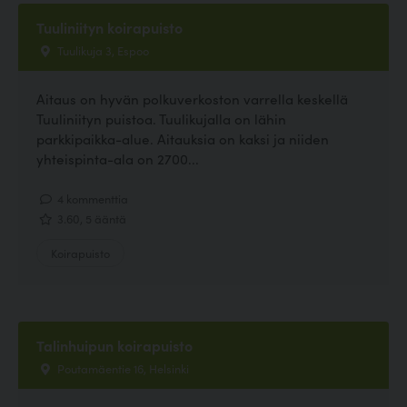
Tuuliniityn koirapuisto
Tuulikuja 3, Espoo
Aitaus on hyvän polkuverkoston varrella keskellä
Tuuliniityn puistoa. Tuulikujalla on lähin
parkkipaikka-alue. Aitauksia on kaksi ja niiden
yhteispinta-ala on 2700...
4 kommenttia
3.60, 5 ääntä
Koirapuisto
Talinhuipun koirapuisto
Poutamäentie 16, Helsinki