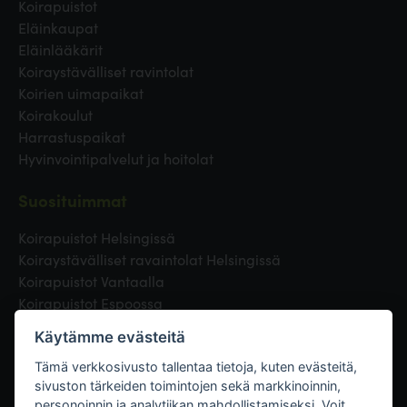
Koirapuistot
Eläinkaupat
Eläinlääkärit
Koiraystävälliset ravintolat
Koirien uimapaikat
Koirakoulut
Harrastuspaikat
Hyvinvointipalvelut ja hoitolat
Suosituimmat
Koirapuistot Helsingissä
Koiraystävälliset ravaintolat Helsingissä
Koirapuistot Vantaalla
Koirapuistot Espoossa
Koirapuistot Turussa
Käytämme evästeitä
Eläinlääkäri Helsingissä
Koirapuistot Tampereella
Tämä verkkosivusto tallentaa tietoja, kuten evästeitä,
sivuston tärkeiden toimintojen sekä markkinoinnin,
personoinnin ja analytiikan mahdollistamiseksi. Voit