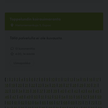
Toppelundin koirauimaranta
Hietaniemenkuja 5, Espoo
Tällä palvelulla ei ole kuvausta.
13 kommenttia
4.00, 14 ääntä
Uimapaikka
[
1
|
2
|
3
|
4
|
5
|
6
|
7
|
8
|
9
|
10
|
11
|
12
|
13
|
14
|
15
|
16
|
17
|
18
|
19
|
20
|
21
|
22
|
23
|
24
|
25
|
26
|
27
|
28
|
29
|
30
|
31
|
32
|
33
|
34
|
35
|
36
|
37
|
38
|
39
|
40
|
41
|
42
|
43
|
44
|
45
|
46
|
47
|
48
|
49
|
50
|
51
|
52
|
53
|
54
|
55
|
56
|
57
|
58
|
59
|
60
|
61
|
62
|
63
|
64
|
65
|
66
|
67
|
68
|
69
|
70
|
71
|
72
|
73