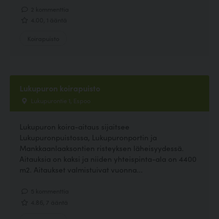
2 kommenttia
4.00, 1 ääntä
Koirapuisto
Lukupuron koirapuisto
Lukupurontie 1, Espoo
Lukupuron koira-aitaus sijaitsee
Lukupuronpuistossa, Lukupuronportin ja
Mankkaanlaaksontien risteyksen läheisyydessä.
Aitauksia on kaksi ja niiden yhteispinta-ala on 4400
m2. Aitaukset valmistuivat vuonna...
5 kommenttia
4.86, 7 ääntä