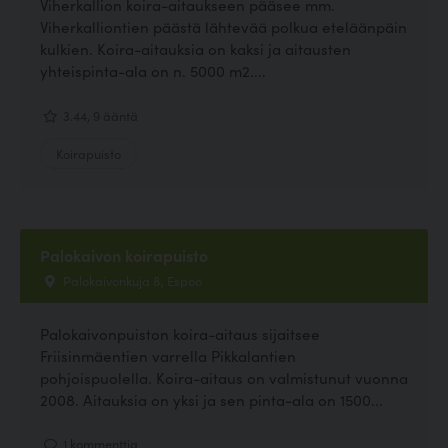
Viherkallion koira-aitaukseen pääsee mm.
Viherkalliontien päästä lähtevää polkua eteläänpäin
kulkien. Koira-aitauksia on kaksi ja aitausten
yhteispinta-ala on n. 5000 m2....
3.44, 9 ääntä
Koirapuisto
Palokaivon koirapuisto
Palokaivonkuja 8, Espoo
Palokaivonpuiston koira-aitaus sijaitsee
Friisinmäentien varrella Pikkalantien
pohjoispuolella. Koira-aitaus on valmistunut vuonna
2008. Aitauksia on yksi ja sen pinta-ala on 1500...
1 kommenttia