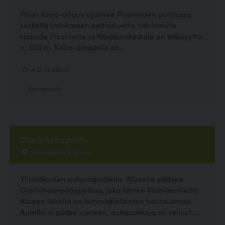
Pisan koira-aitaus sijaitsee Pisanmäen puistossa
keskellä Latokasken peltoaluetta. Lähimmille
kaduille Pisantielle ja Nöykkiönkadulle on etäisyyttä
n. 500 m. Koira-aitauksia on...
4.17, 12 ääntä
Koirapuisto
Olarin koirapuisto
Ylismäentie 2, Espoo
Ylismäentien pohjoispuolella. Alueelle pääsee
Olarinhaanpäänpolkua, joka lähtee Ylismäentieltä.
Alueen lähellä on lemmikkieläinten hautausmaa.
Autolla ei pääse viereen, autopaikkoja on reilusti...