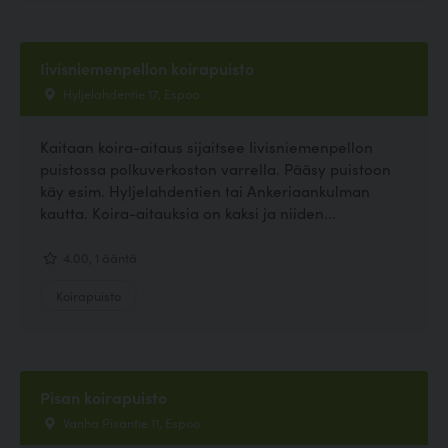
Iivisniemenpellon koirapuisto
Hyljelahdentie 17, Espoo
Kaitaan koira-aitaus sijaitsee Iivisniemenpellon
puistossa polkuverkoston varrella. Pääsy puistoon
käy esim. Hyljelahdentien tai Ankeriaankulman
kautta. Koira-aitauksia on kaksi ja niiden...
4.00, 1 ääntä
Koirapuisto
Pisan koirapuisto
Vanha Pisantie 11, Espoo