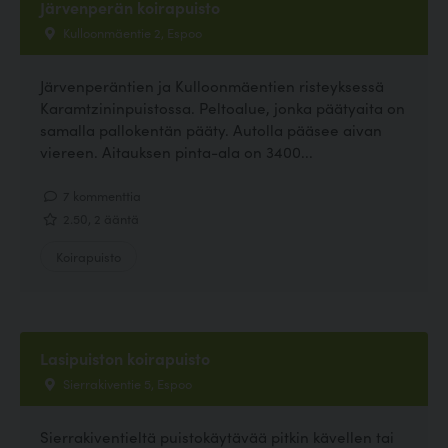
Järvenperän koirapuisto
Kulloonmäentie 2, Espoo
Järvenperäntien ja Kulloonmäentien risteyksessä
Karamtzininpuistossa. Peltoalue, jonka päätyaita on
samalla pallokentän pääty. Autolla pääsee aivan
viereen. Aitauksen pinta-ala on 3400...
7 kommenttia
2.50, 2 ääntä
Koirapuisto
Lasipuiston koirapuisto
Sierrakiventie 5, Espoo
Sierrakiventieltä puistokäytävää pitkin kävellen tai