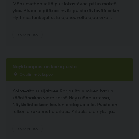
Mönkimiehentieltä puistokäytävää pitkin mäkeä
ylös. Alueelle pääsee myös puistokäytävää pitkin
Hyttimestarikujalta. Ei ajoneuvolla ajoa eikä...
Koirapuisto
Nöykkiönpuiston koirapuisto
Oxfotintie 8, Espoo
Koira-aitaus sijaitsee Karjasilta nimisen kadun
kääntöpaikan viereisessä Nöykkiönpuistossa,
Nöykkiönlaakson koulun eteläpuolella. Puisto on
talkoilla rakennettu aitaus. Aitauksia on yksi ja...
Koirapuisto