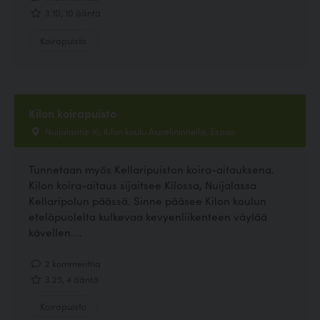
3.10, 10 ääntä
Koirapuisto
Kilon koirapuisto
Nuijalantie 16, Kilon koulu Aspelinintiellä, Espoo
Tunnetaan myös Kellaripuiston koira-aitauksena.
Kilon koira-aitaus sijaitsee Kilossa, Nuijalassa
Kellaripolun päässä. Sinne pääsee Kilon koulun
eteläpuolelta kulkevaa kevyenliikenteen väylää
kävellen....
2 kommenttia
3.25, 4 ääntä
Koirapuisto