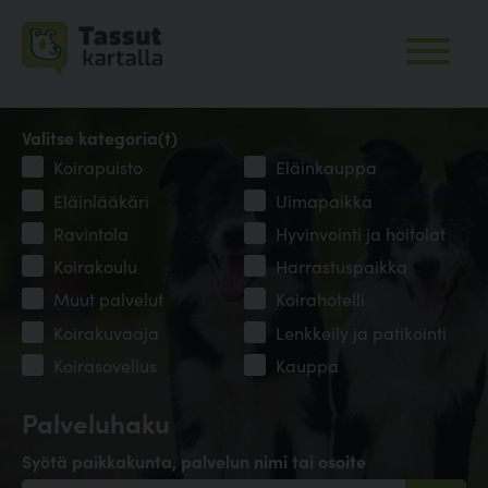
Valitse kategoria(t)
Koirapuisto
Eläinkauppa
Eläinlääkäri
Uimapaikka
Ravintola
Hyvinvointi ja hoitolat
Koirakoulu
Harrastuspaikka
Muut palvelut
Koirahotelli
Koirakuvaaja
Lenkkeily ja patikointi
Koirasovellus
Kauppa
Palveluhaku
Syötä paikkakunta, palvelun nimi tai osoite