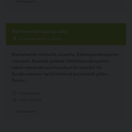
Koirapuisto
Rantametsän koirapuisto
Koukkuniementie 4, Espoo
Rantametsä nimisellä alueella, Säästöpankkiopiston
vieressä. Alueelle pääsee Säästöpankkiopiston
takaa menevää puistopolkua (ei autolla) tai
Koukkuniemen tieltä lähteviä puistoteitä pitkin.
Puisto...
1 kommenttia
4.40, 5 ääntä
Koirapuisto