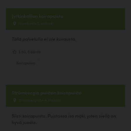
Jyrkinkallion koirapuisto
Henrikintie 5, Helsinki
Tällä palvelulla ei ole kuvausta.
3.50, 6 ääntä
Koirapuisto
Strömbergin puiston koirapuisto
Strömbergintie 4, Helsinki
Siisti koirapuisto. Puistossa iso mäki, joten siellä on
hyvä juosta.