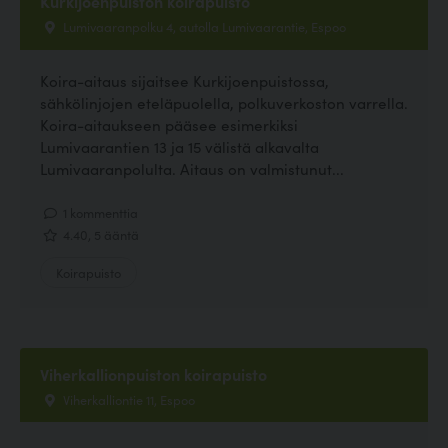
Kurkijoenpuiston koirapuisto
Lumivaaranpolku 4, autolla Lumivaarantie, Espoo
Koira-aitaus sijaitsee Kurkijoenpuistossa,
sähkölinjojen eteläpuolella, polkuverkoston varrella.
Koira-aitaukseen pääsee esimerkiksi
Lumivaarantien 13 ja 15 välistä alkavalta
Lumivaaranpolulta. Aitaus on valmistunut...
1 kommenttia
4.40, 5 ääntä
Koirapuisto
Viherkallionpuiston koirapuisto
Viherkalliontie 11, Espoo