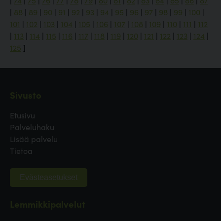
|
74
|
75
|
76
|
77
|
78
|
79
|
80
|
81
|
82
|
83
|
84
|
85
|
86
|
87
|
88
|
89
|
90
|
91
|
92
|
93
|
94
|
95
|
96
|
97
|
98
|
99
|
100
|
101
|
102
|
103
|
104
|
105
|
106
|
107
|
108
|
109
|
110
|
111
|
112
|
113
|
114
|
115
|
116
|
117
|
118
|
119
|
120
|
121
|
122
|
123
|
124
|
125
]
Sivusto
Etusivu
Palveluhaku
Lisää palvelu
Tietoa
Evästeasetukset
Lemmikkipalvelut