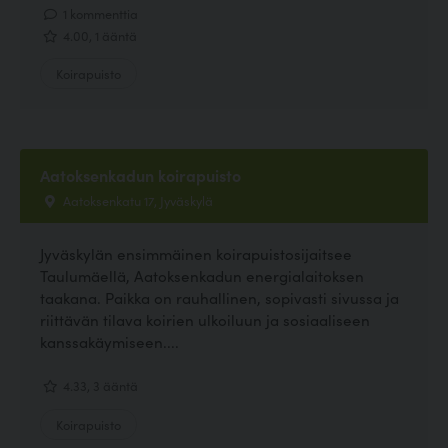
1 kommenttia
4.00, 1 ääntä
Koirapuisto
Aatoksenkadun koirapuisto
Aatoksenkatu 17, Jyväskylä
Jyväskylän ensimmäinen koirapuistosijaitsee
Taulumäellä, Aatoksenkadun energialaitoksen
taakana. Paikka on rauhallinen, sopivasti sivussa ja
riittävän tilava koirien ulkoiluun ja sosiaaliseen
kanssakäymiseen....
4.33, 3 ääntä
Koirapuisto