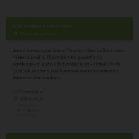
Saarnilaakson koirapuisto
Saarnilaakso, Espoo
Saarnilaaksonpuistossa, Hösmärintien ja Sunantien
risteysalueella. Hösmärintien puolella on
parkkipaikka, josta näköyhteys koira-aitaus. Hyvä
kevyenliikenteen väylä menee suoraan puistoon
Saarniraivion koulun...
1 kommenttia
2.50, 2 ääntä
Koirapuisto