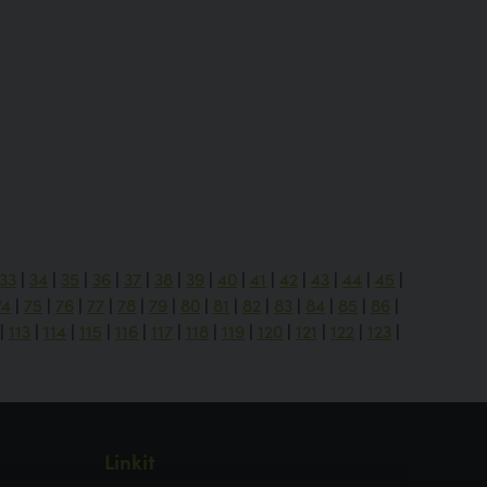
33
|
34
|
35
|
36
|
37
|
38
|
39
|
40
|
41
|
42
|
43
|
44
|
45
|
74
|
75
|
76
|
77
|
78
|
79
|
80
|
81
|
82
|
83
|
84
|
85
|
86
|
|
113
|
114
|
115
|
116
|
117
|
118
|
119
|
120
|
121
|
122
|
123
|
Linkit