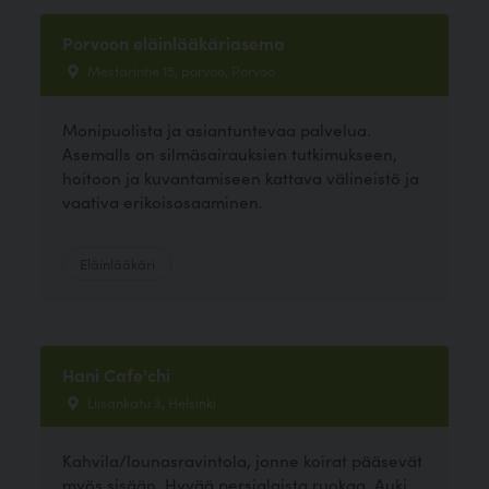
Porvoon eläinlääkäriasema
Mestarintie 15, porvoo, Porvoo
Monipuolista ja asiantuntevaa palvelua.
Asemalls on silmäsairauksien tutkimukseen,
hoitoon ja kuvantamiseen kattava välineistö ja
vaativa erikoisosaaminen.
Eläinlääkäri
Hani Cafe'chi
Liisankatu 3, Helsinki
Kahvila/lounasravintola, jonne koirat pääsevät
myös sisään. Hyvää persialaista ruokaa. Auki