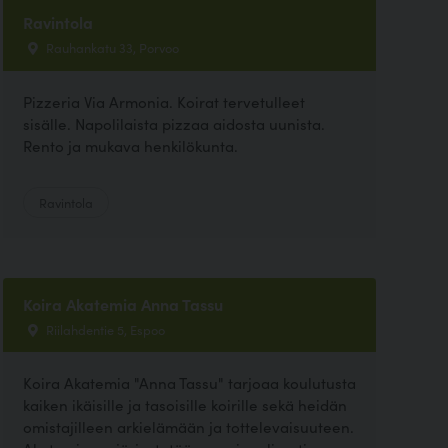
Ravintola
Rauhankatu 33, Porvoo
Pizzeria Via Armonia. Koirat tervetulleet
sisälle. Napolilaista pizzaa aidosta uunista.
Rento ja mukava henkilökunta.
Ravintola
Koira Akatemia Anna Tassu
Riilahdentie 5, Espoo
Koira Akatemia "Anna Tassu" tarjoaa koulutusta
kaiken ikäisille ja tasoisille koirille sekä heidän
omistajilleen arkielämään ja tottelevaisuuteen.