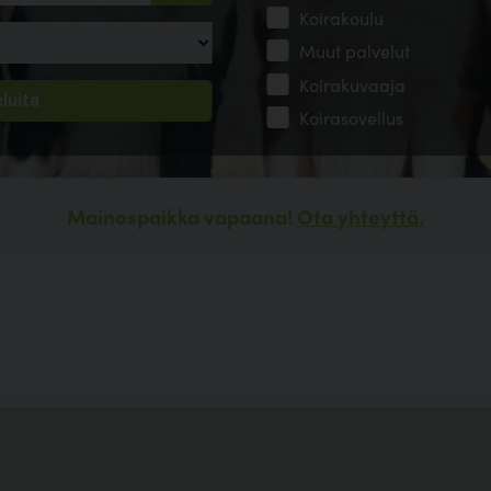
Koirakoulu
Muut palvelut
Koirakuvaaja
Koirasovellus
Mainospaikka vapaana!
Ota yhteyttä.