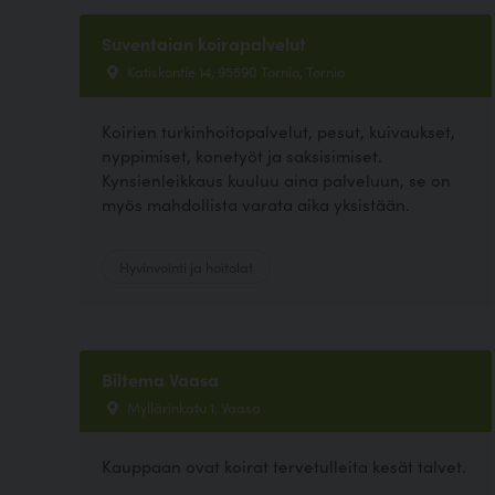
Suventaian koirapalvelut
Katiskontie 14, 95590 Tornio, Tornio
Koirien turkinhoitopalvelut, pesut, kuivaukset,
nyppimiset, konetyöt ja saksisimiset.
Kynsienleikkaus kuuluu aina palveluun, se on
myös mahdollista varata aika yksistään.
Hyvinvointi ja hoitolat
Biltema Vaasa
Myllärinkatu 1, Vaasa
Kauppaan ovat koirat tervetulleita kesät talvet.