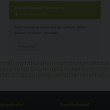
Nälköönlammen koiraranta
Nälköönlampi, Lohja
Pieni metsäisä ranta koirien uittoon 200m
päässä ihmisten rannasta
Uimapaikka
17
|
18
|
19
|
20
|
21
|
22
|
23
|
24
|
25
|
26
|
27
|
28
|
29
|
30
|
31
|
32
|
|
59
|
60
|
61
|
62
|
63
|
64
|
65
|
66
|
67
|
68
|
69
|
70
|
71
|
72
|
73
|
|
100
|
101
|
102
|
103
|
104
|
105
|
106
|
107
|
108
|
109
|
110
|
111
|
112
kkipalvelut
Suosituimmat