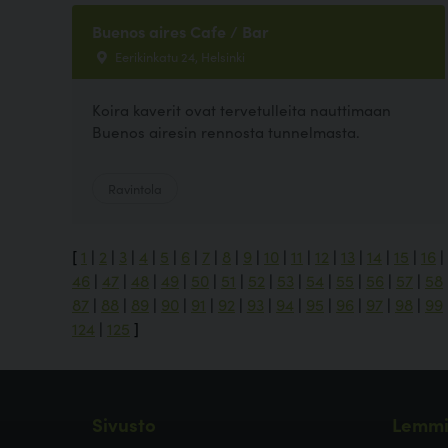
Buenos aires Cafe / Bar
Eerikinkatu 24, Helsinki
Koira kaverit ovat tervetulleita nauttimaan
Buenos airesin rennosta tunnelmasta.
Ravintola
[
1
|
2
|
3
|
4
|
5
|
6
|
7
|
8
|
9
|
10
|
11
|
12
|
13
|
14
|
15
|
16
|
46
|
47
|
48
|
49
|
50
|
51
|
52
|
53
|
54
|
55
|
56
|
57
|
58
87
|
88
|
89
|
90
|
91
|
92
|
93
|
94
|
95
|
96
|
97
|
98
|
99
124
|
125
]
Sivusto
Lemmi