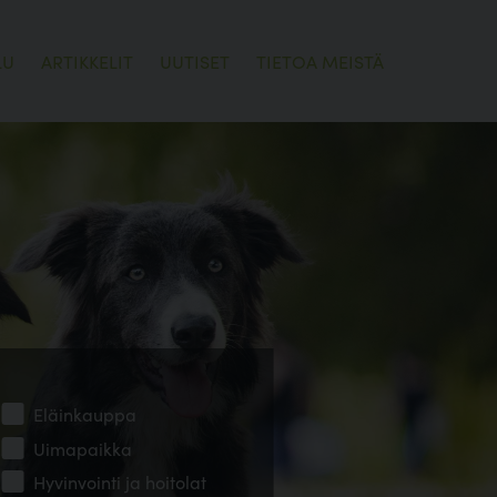
LU
ARTIKKELIT
UUTISET
TIETOA MEISTÄ
Eläinkauppa
Uimapaikka
Hyvinvointi ja hoitolat