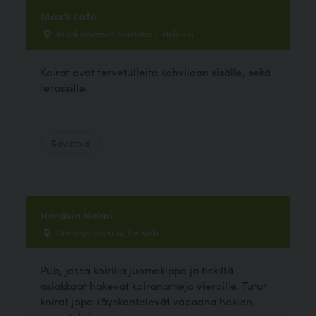
Max’s cafe
Munkkiniemen puistotie 7, Helsinki
Koirat ovat tervetulleita kahvilaan sisälle, sekä
terassille.
Ravintola
Heräsin Helmi
Hitsaajankatu 14, Helsinki
Pub, jossa koirilla juomakippo ja tiskiltä
asiakkaat hakevat koiranameja vieraille. Tutut
koirat jopa käyskentelevät vapaana hakien