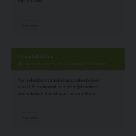
rapsutuksia.
Ravintola
Pannukakkutalo
Maakuntakatu 29, 96200 Rovaniemi, Rovaniemi
Pannukakkuravintola kauppakeskuksen
keskellä, ruokaisat suolaiset ja makeat
pannukakut. Koirat ovat tervetulleita.
Ravintola