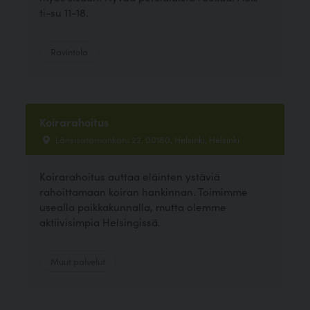
ti-su 11-18.
Ravintola
Koirarahoitus
Länsisatamankatu 22, 00180, Helsinki, Helsinki
Koirarahoitus auttaa eläinten ystäviä
rahoittamaan koiran hankinnan. Toimimme
usealla paikkakunnalla, mutta olemme
aktiivisimpia Helsingissä.
Muut palvelut