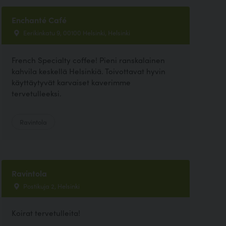
Enchanté Café
Eerikinkatu 9, 00100 Helsinki, Helsinki
French Specialty coffee! Pieni ranskalainen
kahvila keskellä Helsinkiä. Toivottavat hyvin
käyttäytyvät karvaiset kaverimme
tervetulleeksi.
Ravintola
Ravintola
Postikuja 2, Helsinki
Koirat tervetulleita!