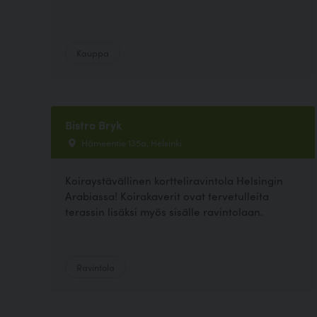
Kauppa
Bistro Bryk
Hämeentie 135a, Helsinki
Koiraystävällinen kortteliravintola Helsingin
Arabiassa! Koirakaverit ovat tervetulleita
terassin lisäksi myös sisälle ravintolaan.
Ravintola