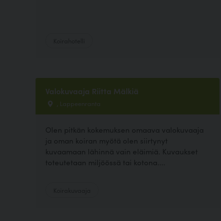
Koirahotelli
Valokuvaaja Riitta Mälkiä
, Lappeenranta
Olen pitkän kokemuksen omaava valokuvaaja
ja oman koiran myötä olen siirtynyt
kuvaamaan lähinnä vain eläimiä. Kuvaukset
toteutetaan miljöössä tai kotona....
Koirakuvaaja