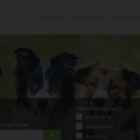
ETUSIVU
PALVELUHAKU
LISÄÄ PALVE
Valitse kategoria(t)
Koirapuisto
mi tai osoite
Eläinlääkäri
Ravintola