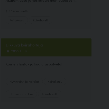
Akatemiassa järjestetään monipuolisesti...
1 kommenttia
Koirakoulu
Koirahotelli
Liikkuva koirahoitaja
15100, Lahti
Koirien hoito- ja koulutuspalvelut
Hyvinvointi ja hoitolat
Koirakoulu
Harrastuspaikka
Koirahotelli