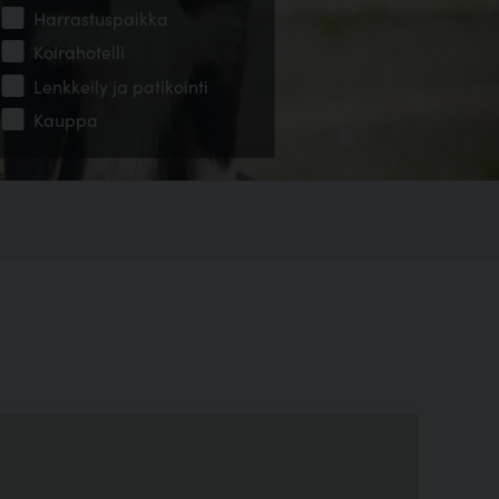
Harrastuspaikka
Koirahotelli
Lenkkeily ja patikointi
Kauppa