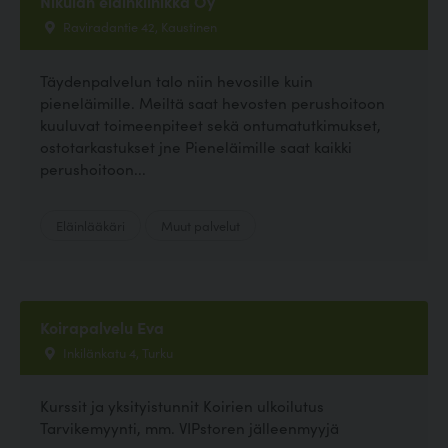
Nikulan eläinklinikka Oy
Raviradantie 42, Kaustinen
Täydenpalvelun talo niin hevosille kuin
pieneläimille. Meiltä saat hevosten perushoitoon
kuuluvat toimeenpiteet sekä ontumatutkimukset,
ostotarkastukset jne Pieneläimille saat kaikki
perushoitoon...
Eläinlääkäri
Muut palvelut
Koirapalvelu Eva
Inkilänkatu 4, Turku
Kurssit ja yksityistunnit Koirien ulkoilutus
Tarvikemyynti, mm. VIPstoren jälleenmyyjä