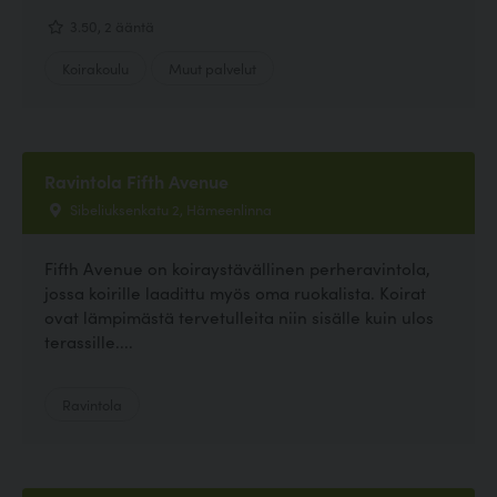
3.50, 2 ääntä
Koirakoulu
Muut palvelut
Ravintola Fifth Avenue
Sibeliuksenkatu 2, Hämeenlinna
Fifth Avenue on koiraystävällinen perheravintola,
jossa koirille laadittu myös oma ruokalista. Koirat
ovat lämpimästä tervetulleita niin sisälle kuin ulos
terassille....
Ravintola