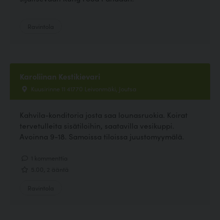
Ravintola
Karoliinan Kestikievari
Kuusirinne 11 41770 Leivonmäki, Joutsa
Kahvila-konditoria josta saa lounasruokia. Koirat
tervetulleita sisätiloihin, saatavilla vesikuppi.
Avoinna 9-18. Samoissa tiloissa juustomyymälä.
1 kommenttia
5.00, 2 ääntä
Ravintola