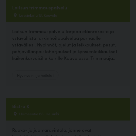
Loitsun trimmauspalvelu
Lassinkatu 13, Kouvola
Loitsun trimmauspalvelu tarjoaa eläinrakasta ja
ystävällistä turkinhoitopalvelua parhaalle
ystävällesi. Nypinnät, ajelut ja leikkaukset, pesut,
pohjavillanpoistoharjaukset ja kynsienleikkaukset
kaikenkarvaisille koirille Kouvolassa. Trimmaaja...
Hyvinvointi ja hoitolat
Bistro K
Hämeentie 68, Helsinki
Ruoka- ja juomaravintola, jonne ovat