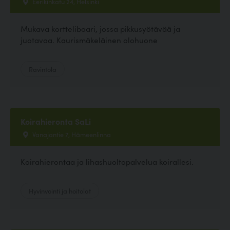
Eerikinkatu 24, Helsinki
Mukava korttelibaari, jossa pikkusyötävää ja
juotavaa. Kaurismäkeläinen olohuone
Ravintola
Koirahieronta SaLi
Vanajantie 7, Hämeenlinna
Koirahierontaa ja lihashuoltopalvelua koirallesi.
Hyvinvointi ja hoitolat