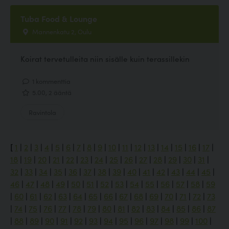
Tuba Food & Lounge
Mannenkatu 2, Oulu
Koirat tervetulleita niin sisälle kuin terassillekin
1 kommenttia
5.00, 2 ääntä
Ravintola
[
1
|
2
|
3
|
4
|
5
|
6
|
7
|
8
|
9
|
10
|
11
|
12
|
13
|
14
|
15
|
16
|
17
|
18
|
19
|
20
|
21
|
22
|
23
|
24
|
25
|
26
|
27
|
28
|
29
|
30
|
31
|
32
|
33
|
34
|
35
|
36
|
37
|
38
|
39
|
40
|
41
|
42
|
43
|
44
|
45
|
46
|
47
|
48
|
49
|
50
|
51
|
52
|
53
|
54
|
55
|
56
|
57
|
58
|
59
|
60
|
61
|
62
|
63
|
64
|
65
|
66
|
67
|
68
|
69
|
70
|
71
|
72
|
73
|
74
|
75
|
76
|
77
|
78
|
79
|
80
|
81
|
82
|
83
|
84
|
85
|
86
|
87
|
88
|
89
|
90
|
91
|
92
|
93
|
94
|
95
|
96
|
97
|
98
|
99
|
100
|