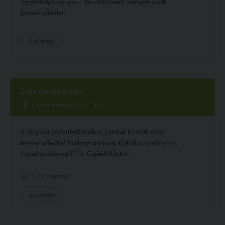
hyvinkäyttäytyvät koirakaverit lämpimästi
tervetulleita!
Ravintola
Fiilis Café&Bistro
Kiinamyllynkatu 5a, Turku
Viihtyisä kahvila&bistro, jonne koirat ovat
tervetulleita! Instagramissa @fiiliscafebistro
Facebookissa Fiilis Café&Bistro
1 kommenttia
Ravintola