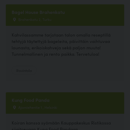
Bagel House Brahenkatu
Brahenkatu 2, Turku
Kahvilassamme tarjotaan talon omalla reseptillä
tehtyjä täytettyjä bageleita, päivittäin vaihtuvaa
lounasta, erikoiskahveja sekä paljon muuta!
Tunnelmallinen ja rento paikka. Tervetuloa!
Ravintola
Kung Food Panda
Ajomiehentie 1 , Helsinki
Koiran kanssa syömään Kauppakeskus Ristikossa
sijaitsevaan Kung Food Pandaan.