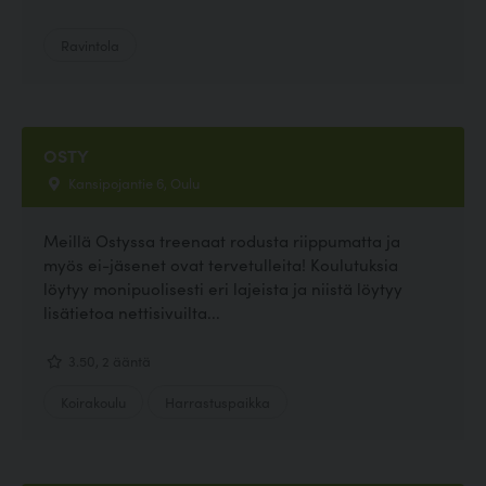
Ravintola
OSTY
Kansipojantie 6, Oulu
Meillä Ostyssa treenaat rodusta riippumatta ja
myös ei-jäsenet ovat tervetulleita! Koulutuksia
löytyy monipuolisesti eri lajeista ja niistä löytyy
lisätietoa nettisivuilta...
3.50, 2 ääntä
Koirakoulu
Harrastuspaikka