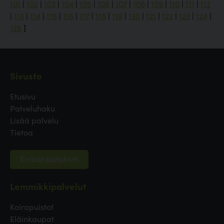
101
|
102
|
103
|
104
|
105
|
106
|
107
|
108
|
109
|
110
|
111
|
112
|
113
|
114
|
115
|
116
|
117
|
118
|
119
|
120
|
121
|
122
|
123
|
124
|
125
]
Sivusto
Etusivu
Palveluhaku
Lisää palvelu
Tietoa
Evästeasetukset
Lemmikkipalvelut
Koirapuistot
Eläinkaupat