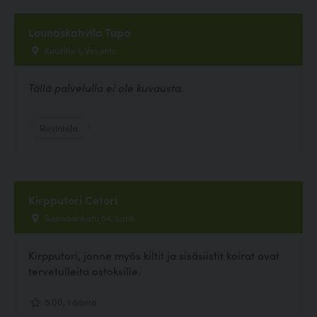
Lounaskahvila Tupa
Kuusitie 1, Vesanto
Tällä palvelulla ei ole kuvausta.
Ravintola
Kirpputori Cetori
Saimaankatu 54, Lahti
Kirpputori, jonne myös kiltit ja sisäsiistit koirat ovat
tervetulleita ostoksille.
5.00, 1 ääntä