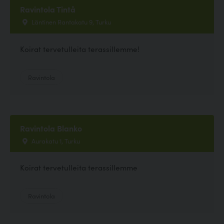
Ravintola Tintå
Läntinen Rantakatu 9, Turku
Koirat tervetulleita terassillemme!
Ravintola
Ravintola Blanko
Aurakatu 1, Turku
Koirat tervetulleita terassillemme
Ravintola