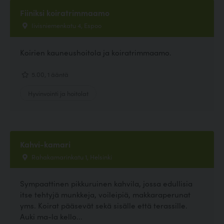
Fiiniksi koiratrimmaamo
Iivisniemenkatu 4, Espoo
Koirien kauneushoitola ja koiratrimmaamo.
5.00, 1 ääntä
Hyvinvointi ja hoitolat
Kahvi-kamari
Rahakamarinkatu 1, Helsinki
Sympaattinen pikkuruinen kahvila, jossa edullisia
itse tehtyjä munkkeja, voileipiä, makkaraperunat
yms. Koirat pääsevät sekä sisälle että terassille.
Auki ma-la kello...