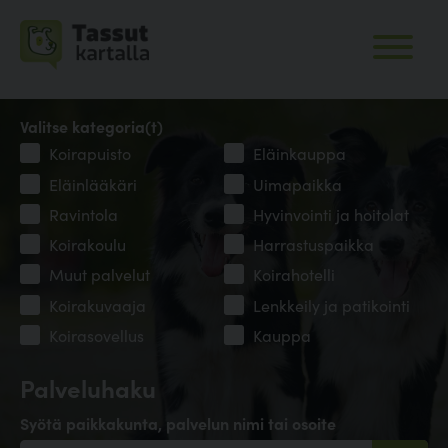
Valitse kategoria(t)
Koirapuisto
Eläinkauppa
Eläinlääkäri
Uimapaikka
Ravintola
Hyvinvointi ja hoitolat
Koirakoulu
Harrastuspaikka
Muut palvelut
Koirahotelli
Koirakuvaaja
Lenkkeily ja patikointi
Koirasovellus
Kauppa
Palveluhaku
Syötä paikkakunta, palvelun nimi tai osoite