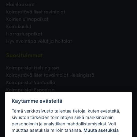
Eläinlääkärit
Koiraystävälliset ravintolat
Koirien uimapaikat
Koirakoulut
Harrastuspaikat
Hyvinvointipalvelut ja hoitolat
Suosituimmat
Koirapuistot Helsingissä
Koiraystävälliset ravaintolat Helsingissä
Koirapuistot Vantaalla
Koirapuistot Espoossa
Koirapuistot Turussa
Käytämme evästeitä
Eläinlääkäri Helsingissä
Koirapuistot Tampereella
Tämä verkkosivusto tallentaa tietoja, kuten evästeitä,
sivuston tärkeiden toimintojen sekä markkinoinnin,
personoinnin ja analytiikan mahdollistamiseksi. Voit
Linkit
muuttaa asetuksia milloin tahansa.
Muuta asetuksia