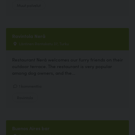
Muut palvelut
Ravintola Nerå
Läntinen Rantakatu 37, Turku
Restaurant Nerå welcomes our furry friends on their
outdoor terrace. The restaurant is very popular
among dog owners, and the...
1 kommenttia
Ravintola
Buenos Aires bar