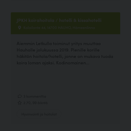
JPKH koirahoitola / hotelli & kissahotelli
Kalailante 44, 14700 HAUHO, Hämeenlinna
Aiemmin Letkulla toiminut yritys muuttaa
Hauholle jolukuussa 2019. Pienille korille
häkitön hoitola/hotelli, jonne on mukava tuoda
koira loman ajaksi. Kodinomainen...
3 kommenttia
2.70, 99 ääntä
Hyvinvointi ja hoitolat