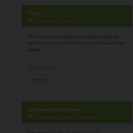
Piglets
Sandelsinkatu 2, Helsinki
Modernia eurooppalaista ruokaa tarjoileva
ravintola. Koiraystävällinen, koirat saavat tulla
sisälle.
1 kommenttia
Ravintola
Silfvastas Holiday Homes
Pukarontie 292, Lapinjärvi, Lapinjärvi
Silfvastas Holiday Homes sijaitsee