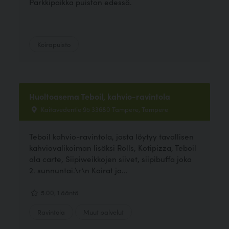
Parkkipaikka puiston edessä.
Koirapuisto
Huoltoasema Teboil, kahvio-ravintola
Kaitavedentie 95 33680 Tampere, Tampere
Teboil kahvio-ravintola, josta löytyy tavallisen
kahviovalikoiman lisäksi Rolls, Kotipizza, Teboil
ala carte, Siipiweikkojen siivet, siipibuffa joka
2. sunnuntai.\r\n Koirat ja...
5.00, 1 ääntä
Ravintola
Muut palvelut