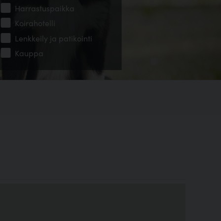
Harrastuspaikka
Koirahotelli
Lenkkeily ja patikointi
Kauppa