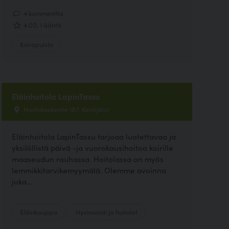
4 kommenttia
4.00, 1 ääntä
Koirapuisto
Eläinhoitola LapinTassu
Hanhikoskentie 187, Kemijärvi
Eläinhoitola LapinTassu tarjoaa luotettavaa ja
yksilöllistä päivä -ja vuorokausihoitoa koirille
maaseudun rauhassa. Hoitolassa on myös
lemmikkitarvikemyymälä. Olemme avoinna
joka...
Eläinkauppa
Hyvinvointi ja hoitolat