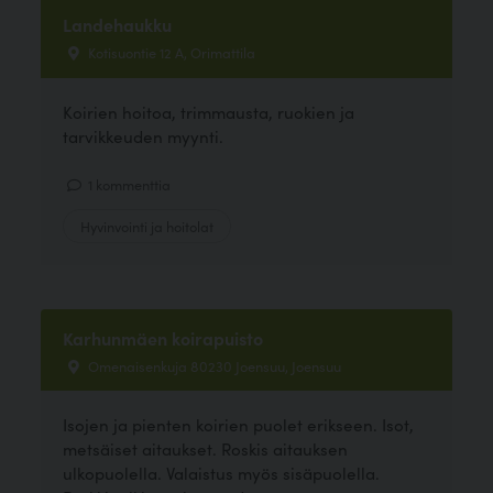
Landehaukku
Kotisuontie 12 A, Orimattila
Koirien hoitoa, trimmausta, ruokien ja
tarvikkeuden myynti.
1 kommenttia
Hyvinvointi ja hoitolat
Karhunmäen koirapuisto
Omenaisenkuja 80230 Joensuu, Joensuu
Isojen ja pienten koirien puolet erikseen. Isot,
metsäiset aitaukset. Roskis aitauksen
ulkopuolella. Valaistus myös sisäpuolella.