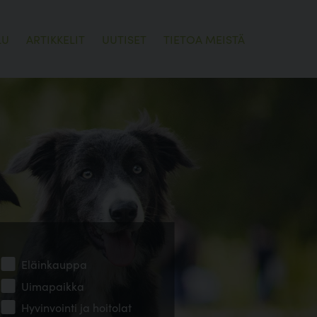
LU
ARTIKKELIT
UUTISET
TIETOA MEISTÄ
Eläinkauppa
Uimapaikka
Hyvinvointi ja hoitolat