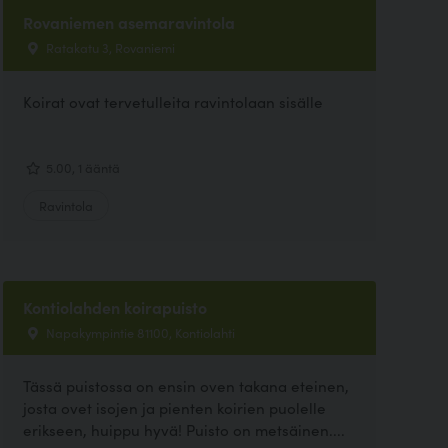
Rovaniemen asemaravintola
Ratakatu 3, Rovaniemi
Koirat ovat tervetulleita ravintolaan sisälle
5.00, 1 ääntä
Ravintola
Kontiolahden koirapuisto
Napakympintie 81100, Kontiolahti
Tässä puistossa on ensin oven takana eteinen,
josta ovet isojen ja pienten koirien puolelle
erikseen, huippu hyvä! Puisto on metsäinen....