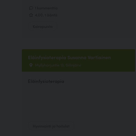
1 kommenttia
4.00, 1 ääntä
Koirapuisto
Eläinfysioterapia Susanna Vartiainen
Myllyharjuntie 13, Siilinjärvi
Eläinfysioterapia
Hyvinvointi ja hoitolat