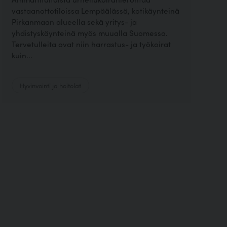
vastaanottotiloissa Lempäälässä, kotikäynteinä
Pirkanmaan alueella sekä yritys- ja
yhdistyskäynteinä myös muualla Suomessa.
Tervetulleita ovat niin harrastus- ja työkoirat
kuin...
Hyvinvointi ja hoitolat