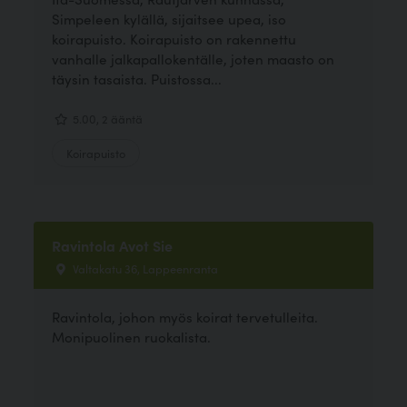
Simpeleen kylällä, sijaitsee upea, iso
koirapuisto. Koirapuisto on rakennettu
vanhalle jalkapallokentälle, joten maasto on
täysin tasaista. Puistossa...
5.00, 2 ääntä
Koirapuisto
Ravintola Avot Sie
Valtakatu 36, Lappeenranta
Ravintola, johon myös koirat tervetulleita.
Monipuolinen ruokalista.