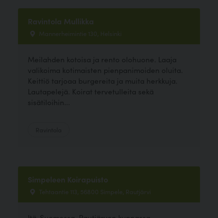
Ravintola Mullikka
Mannerheimintie 130, Helsinki
Meilahden kotoisa ja rento olohuone. Laaja
valikoima kotimaisten pienpanimoiden oluita.
Keittiö tarjoaa burgereita ja muita herkkuja.
Lautapelejä. Koirat tervetulleita sekä
sisätiloihin...
Ravintola
Simpeleen Koirapuisto
Tehtaantie 113, 56800 Simpele, Rautjärvi
Itä-Suomessa, Rautjärven kunnassa,