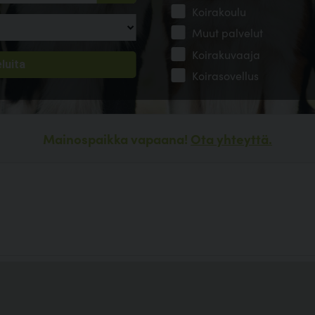
Koirakoulu
Muut palvelut
Koirakuvaaja
Koirasovellus
Mainospaikka vapaana!
Ota yhteyttä.