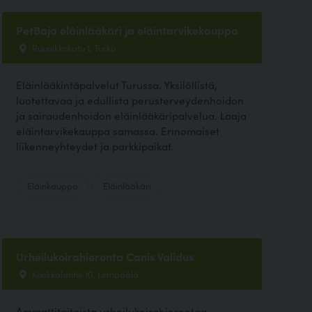
PetBaja eläinlääkäri ja eläintarvikekauppa
Ruunikkokatu 1, Turku
Eläinlääkintäpalvelut Turussa. Yksilöllistä,
luotettavaa ja edullista perusterveydenhoidon
ja sairaudenhoidon eläinlääkäripalvelua. Laaja
eläintarvikekauppa samassa. Erinomaiset
liikenneyhteydet ja parkkipaikat.
Eläinkauppa
Eläinlääkäri
Urheilukoirahieronta Canis Validus
Kuokkalantie 10, Lempäälä
Ammattitaitoista urheilukoirahierontaa