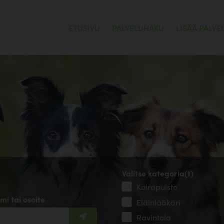
ETUSIVU
PALVELUHAKU
LISÄÄ PALVE
Valitse kategoria(t)
Koirapuisto
mi tai osoite
Eläinlääkäri
Ravintola