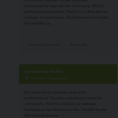
maaseudulla Lapinjärven kunnassa, 100 km
pääkaupunkiseudulta. Meille voi ottaa koiran
mukaan lomailemaan. Vuokrattavana on kaksi
hirsimökkiä ja...
Hyvinvointi ja hoitolat
Koirahotelli
Koirakahvila Wuffeli
Väinönkatu 26, Jyväskylä
Koirakahvila Jyväskylän keskustan
sydämmessä. Tarjolla suolaisia ja makeita
vohveleita. Pientä suolaista ja makeaa.
Herkkuja ja tarvikkeita koirille. Meidät löydät
Väinönkeskuksesta.