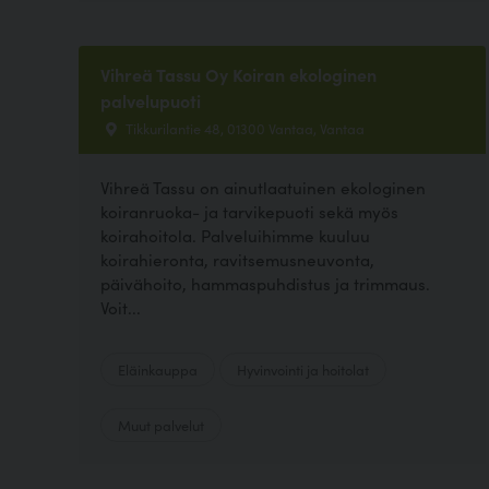
Vihreä Tassu Oy Koiran ekologinen
palvelupuoti
Tikkurilantie 48, 01300 Vantaa, Vantaa
Vihreä Tassu on ainutlaatuinen ekologinen
koiranruoka- ja tarvikepuoti sekä myös
koirahoitola. Palveluihimme kuuluu
koirahieronta, ravitsemusneuvonta,
päivähoito, hammaspuhdistus ja trimmaus.
Voit...
Eläinkauppa
Hyvinvointi ja hoitolat
Muut palvelut