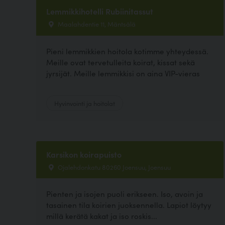
Lemmikkihotelli Rubiinitassut
Maalahdentie 11, Mäntsälä
Pieni lemmikkien hoitola kotimme yhteydessä.
Meille ovat tervetulleita koirat, kissat sekä
jyrsijät. Meille lemmikkisi on aina VIP-vieras
Hyvinvointi ja hoitolat
Karsikon koirapuisto
Ojalehdonkatu 80260 Joensuu, Joensuu
Pienten ja isojen puoli erikseen. Iso, avoin ja
tasainen tila koirien juoksennella. Lapiot löytyy
millä kerätä kakat ja iso roskis...