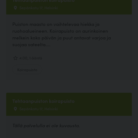
Sepänkatu 17, Helsinki
Puiston maasto on vaihtelevaa hiekka ja
ruohoalueineen. Koirapuisto on aurinkoinen
melkein koko päivän ja puut antavat varjoa ja
suojaa sateelta....
4.00, 1 ääntä
Koirapuisto
Tehtaanpuiston koirapuisto
Sepänkatu 17, Helsinki
Tällä palvelulla ei ole kuvausta.