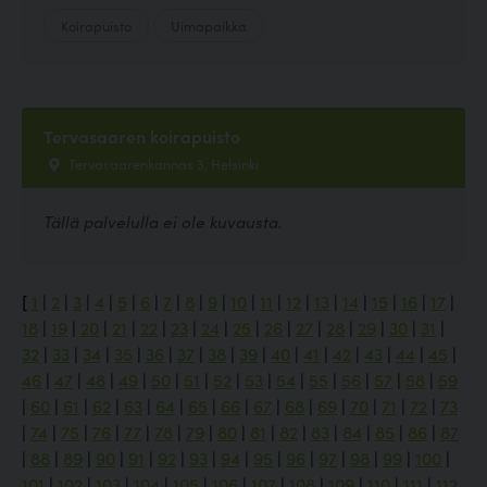
Koirapuisto
Uimapaikka
Tervasaaren koirapuisto
Tervasaarenkannas 3, Helsinki
Tällä palvelulla ei ole kuvausta.
[
1
|
2
|
3
|
4
|
5
|
6
|
7
|
8
|
9
|
10
|
11
|
12
|
13
|
14
|
15
|
16
|
17
|
18
|
19
|
20
|
21
|
22
|
23
|
24
|
25
|
26
|
27
|
28
|
29
|
30
|
31
|
32
|
33
|
34
|
35
|
36
|
37
|
38
|
39
|
40
|
41
|
42
|
43
|
44
|
45
|
46
|
47
|
48
|
49
|
50
|
51
|
52
|
53
|
54
|
55
|
56
|
57
|
58
|
59
|
60
|
61
|
62
|
63
|
64
|
65
|
66
|
67
|
68
|
69
|
70
|
71
|
72
|
73
|
74
|
75
|
76
|
77
|
78
|
79
|
80
|
81
|
82
|
83
|
84
|
85
|
86
|
87
|
88
|
89
|
90
|
91
|
92
|
93
|
94
|
95
|
96
|
97
|
98
|
99
|
100
|
101
|
102
|
103
|
104
|
105
|
106
|
107
|
108
|
109
|
110
|
111
|
112