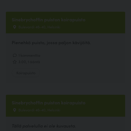
Sinebrychoffin puiston koirapuisto
Bulevardi 46-40, Helsinki
Pienehkö puisto, jossa paljon kävijöitä.
1 kommenttia
3.00, 1 ääntä
Koirapuisto
Sinebrychoffin puiston koirapuisto
Bulevardi 46-40, Helsinki
Tällä palvelulla ei ole kuvausta.