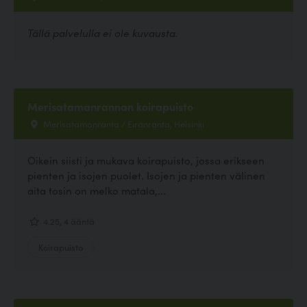
Tällä palvelulla ei ole kuvausta.
Merisatamanrannan koirapuisto
Merisatamanranta / Eiranranta, Helsinki
Oikein siisti ja mukava koirapuisto, jossa erikseen
pienten ja isojen puolet. Isojen ja pienten välinen
aita tosin on melko matala,...
4.25, 4 ääntä
Koirapuisto