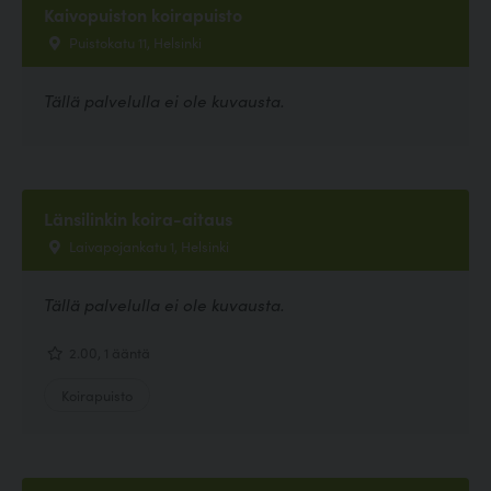
Kaivopuiston koirapuisto
Puistokatu 11, Helsinki
Tällä palvelulla ei ole kuvausta.
Länsilinkin koira-aitaus
Laivapojankatu 1, Helsinki
Tällä palvelulla ei ole kuvausta.
2.00, 1 ääntä
Koirapuisto