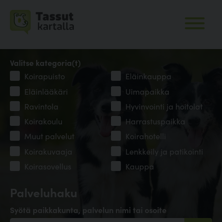
Valitse kategoria(t)
Koirapuisto
Eläinkauppa
Eläinlääkäri
Uimapaikka
Ravintola
Hyvinvointi ja hoitolat
Koirakoulu
Harrastuspaikka
Muut palvelut
Koirahotelli
Koirakuvaaja
Lenkkeily ja patikointi
Koirasovellus
Kauppa
Palveluhaku
Syötä paikkakunta, palvelun nimi tai osoite