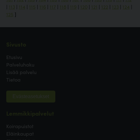
|
113
|
114
|
115
|
116
|
117
|
118
|
119
|
120
|
121
|
122
|
123
|
124
|
125
]
Sivusto
Etusivu
Palveluhaku
Lisää palvelu
Tietoa
Evästeasetukset
Lemmikkipalvelut
Koirapuistot
Eläinkaupat