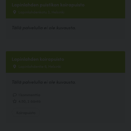
Lapinlahden puistikon koirapuisto
Lapinlahdenkatu 3, Helsinki
Tällä palvelulla ei ole kuvausta.
Lapinlahden koirapuisto
Lapinlahdentie 6, Helsinki
Tällä palvelulla ei ole kuvausta.
1 kommenttia
4.50, 2 ääntä
Koirapuisto