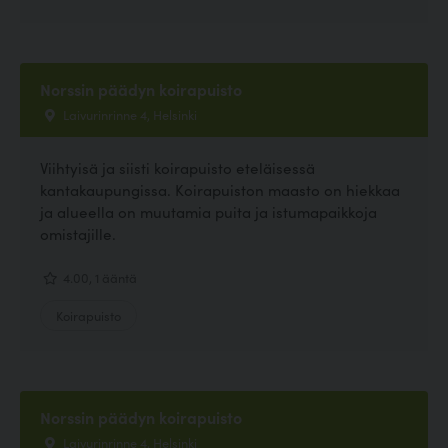
Norssin päädyn koirapuisto
Laivurinrinne 4, Helsinki
Viihtyisä ja siisti koirapuisto eteläisessä
kantakaupungissa. Koirapuiston maasto on hiekkaa
ja alueella on muutamia puita ja istumapaikkoja
omistajille.
4.00, 1 ääntä
Koirapuisto
Norssin päädyn koirapuisto
Laivurinrinne 4, Helsinki