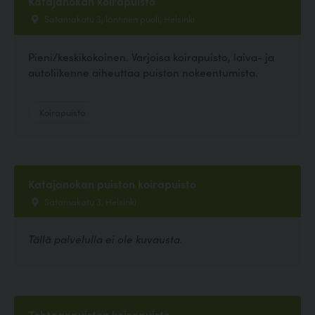
Katajanokan koirapuisto
Satamakatu 3, läntinen puoli, Helsinki
Pieni/keskikokoinen. Varjoisa koirapuisto, laiva- ja
autoliikenne aiheuttaa puiston nokeentumista.
Koirapuisto
Katajanokan puiston koirapuisto
Satamakatu 3, Helsinki
Tällä palvelulla ei ole kuvausta.
Tehtaanpuiston koirapuisto