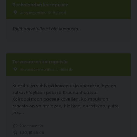
Ruoholahden koirapuisto
Laivapojankatu 15, Helsinki
Tällä palvelulla ei ole kuvausta.
Tervasaaren koirapuisto
Tervasaarenkannas 3, Helsinki
Suosittu ja viihtyisä koirapuisto saaressa, hyvien
kulkuyhteyksen päässä Kruununhaassa.
Koirapuistoon pääsee kävellen. Koirapuiston
maasto on vaihtelevaa, hiekkaa, nurmikkoa, puita
jne....
9 kommenttia
3.30, 10 ääntä