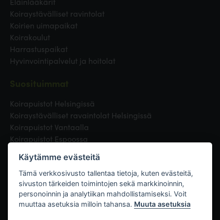
Eläinlääkärit
Koiraystävälliset ravintolat
Koirien uimapaikat
Koirakoulut
Harrastuspaikat
Hyvinvointipalvelut ja hoitolat
Suosituimmat
Koirapuistot Helsingissä
Koiraystävälliset ravaintolat Helsingissä
Koirapuistot Vantaalla
Koirapuistot Espoossa
Koirapuistot Turussa
Käytämme evästeitä
Eläinlääkäri Helsingissä
Koirapuistot Tampereella
Tämä verkkosivusto tallentaa tietoja, kuten evästeitä,
sivuston tärkeiden toimintojen sekä markkinoinnin,
personoinnin ja analytiikan mahdollistamiseksi. Voit
Linkit
muuttaa asetuksia milloin tahansa.
Muuta asetuksia