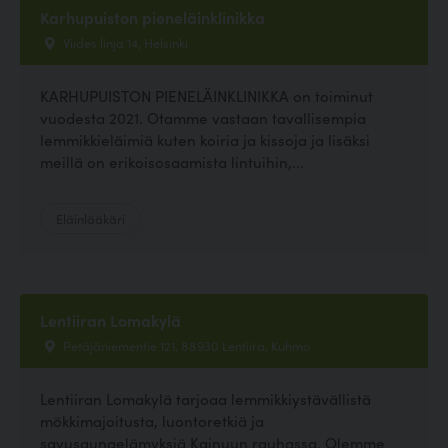
Karhupuiston pieneläinklinikka
Viides linja 14, Helsinki
KARHUPUISTON PIENELÄINKLINIKKA on toiminut
vuodesta 2021. Otamme vastaan tavallisempia
lemmikkieläimiä kuten koiria ja kissoja ja lisäksi
meillä on erikoisosaamista lintuihin,...
Eläinlääkäri
Lentiiran Lomakylä
Petäjäniementie 121, 88930 Lentiira, Kuhmo
Lentiiran Lomakylä tarjoaa lemmikkiystävällistä
mökkimajoitusta, luontoretkiä ja
savusaunaelämyksiä Kainuun rauhassa. Olemme