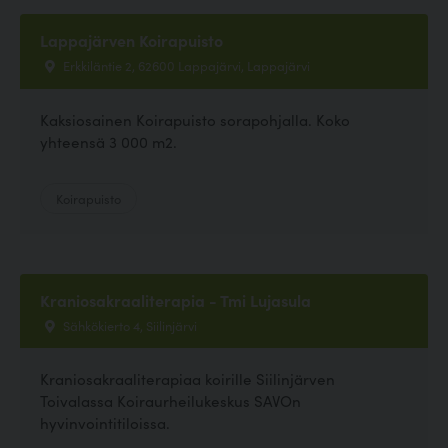
Lappajärven Koirapuisto
Erkkiläntie 2, 62600 Lappajärvi, Lappajärvi
Kaksiosainen Koirapuisto sorapohjalla. Koko
yhteensä 3 000 m2.
Koirapuisto
Kraniosakraaliterapia - Tmi Lujasula
Sähkökierto 4, Siilinjärvi
Kraniosakraaliterapiaa koirille Siilinjärven
Toivalassa Koiraurheilukeskus SAVOn
hyvinvointitiloissa.