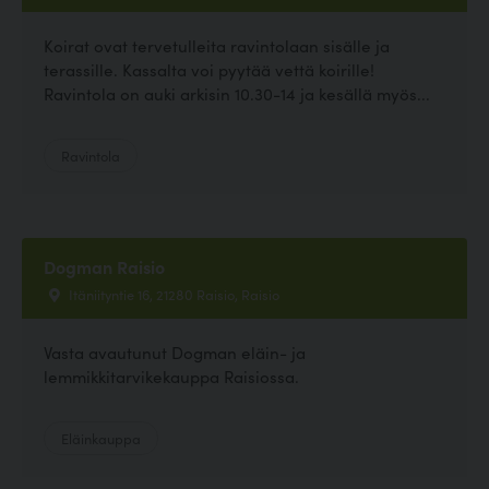
Koirat ovat tervetulleita ravintolaan sisälle ja
terassille. Kassalta voi pyytää vettä koirille!
Ravintola on auki arkisin 10.30-14 ja kesällä myös...
Ravintola
Dogman Raisio
Itäniityntie 16, 21280 Raisio, Raisio
Vasta avautunut Dogman eläin- ja
lemmikkitarvikekauppa Raisiossa.
Eläinkauppa