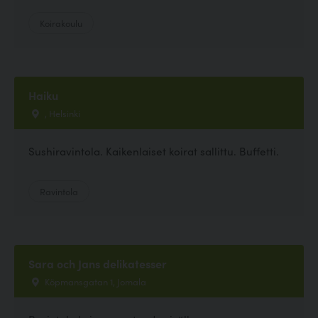
Koirakoulu
Haiku
, Helsinki
Sushiravintola. Kaikenlaiset koirat sallittu. Buffetti.
Ravintola
Sara och Jans delikatesser
Köpmansgatan 1, Jomala