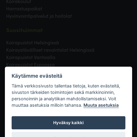
Koirakoulut
Harrastuspaikat
Hyvinvointipalvelut ja hoitolat
Suosituimmat
Koirapuistot Helsingissä
Koiraystävälliset ravaintolat Helsingissä
Koirapuistot Vantaalla
Koirapuistot Espoossa
Koirapuistot Turussa
Käytämme evästeitä
Eläinlääkäri Helsingissä
Koirapuistot Tampereella
Tämä verkkosivusto tallentaa tietoja, kuten evästeitä,
sivuston tärkeiden toimintojen sekä markkinoinnin,
personoinnin ja analytiikan mahdollistamiseksi. Voit
Linkit
muuttaa asetuksia milloin tahansa.
Muuta asetuksia
Hyväksy kaikki