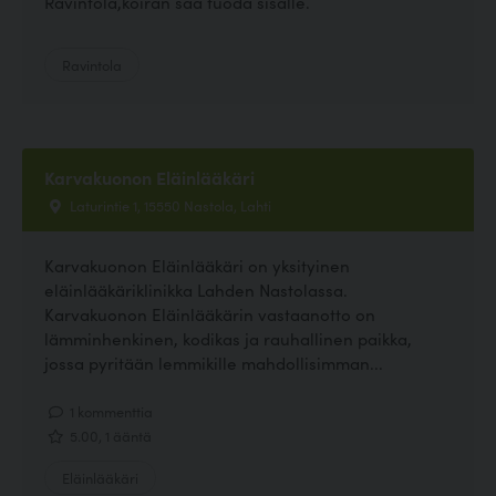
Ravintola,koiran saa tuoda sisälle.
Ravintola
Karvakuonon Eläinlääkäri
Laturintie 1, 15550 Nastola, Lahti
Karvakuonon Eläinlääkäri on yksityinen
eläinlääkäriklinikka Lahden Nastolassa.
Karvakuonon Eläinlääkärin vastaanotto on
lämminhenkinen, kodikas ja rauhallinen paikka,
jossa pyritään lemmikille mahdollisimman...
1 kommenttia
5.00, 1 ääntä
Eläinlääkäri