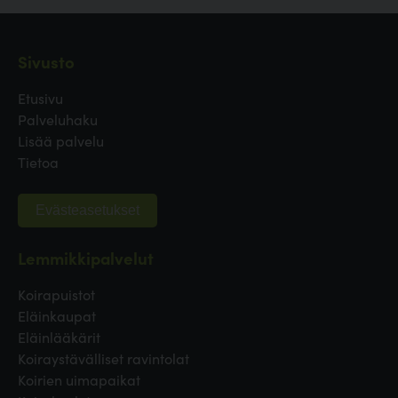
Sivusto
Etusivu
Palveluhaku
Lisää palvelu
Tietoa
Evästeasetukset
Lemmikkipalvelut
Koirapuistot
Eläinkaupat
Eläinlääkärit
Koiraystävälliset ravintolat
Koirien uimapaikat