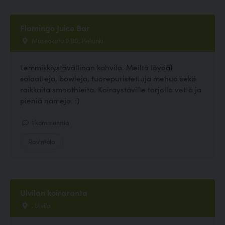
Flamingo Juice Bar
Museokatu 9 B0, Helsinki
Lemmikkiystävällinan kahvila. Meiltä löydät
salaatteja, bowleja, tuorepuristettuja mehua sekä
raikkaita smoothieita. Koiraystäville tarjolla vettä ja
pieniä nameja. :)
1 kommenttia
Ravintola
Ulvilan koiraranta
, Ulvila