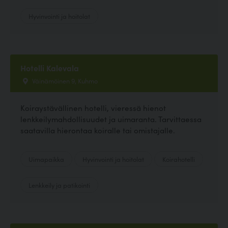
Hyvinvointi ja hoitolat
Hotelli Kalevala
Väinämöinen 9, Kuhmo
Koiraystävällinen hotelli, vieressä hienot
lenkkeilymahdollisuudet ja uimaranta. Tarvittaessa
saatavilla hierontaa koiralle tai omistajalle.
Uimapaikka
Hyvinvointi ja hoitolat
Koirahotelli
Lenkkeily ja patikointi