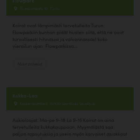
Flowpark
Skanssinkatu 10, Turku
Koirat ovat lämpimästi tervetulleita Turun
Flowparkiin kunhan pidät huolen siitä, että ne ovat
turvallisesti hihnassa ja valvonnassasi koko
vierailun ajan. Flowparkissa...
Muut palvelut
Kukka-Lea
Koskenalantie 5, 60100 Seinäjoki, Seinäjoki
Aukioloajat: Ma-pe 9-18 La 9-15 Koirat on aina
tervetulleita kukkakauppaan. Myymälästä saa
paljon rapsutuksia ja usein myös karvaiset asiakkaat