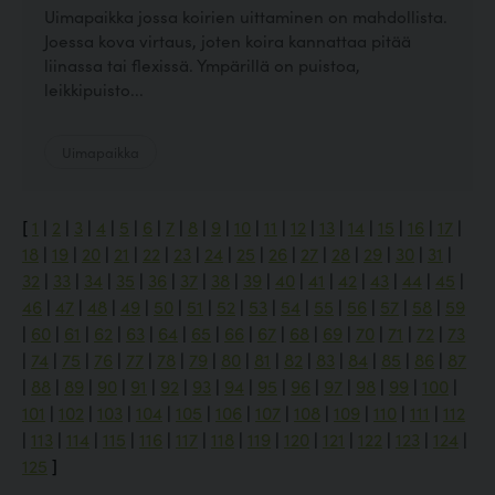
Uimapaikka jossa koirien uittaminen on mahdollista.
Joessa kova virtaus, joten koira kannattaa pitää
liinassa tai flexissä. Ympärillä on puistoa,
leikkipuisto...
Uimapaikka
[
1
|
2
|
3
|
4
|
5
|
6
|
7
|
8
|
9
|
10
|
11
|
12
|
13
|
14
|
15
|
16
|
17
|
18
|
19
|
20
|
21
|
22
|
23
|
24
|
25
|
26
|
27
|
28
|
29
|
30
|
31
|
32
|
33
|
34
|
35
|
36
|
37
|
38
|
39
|
40
|
41
|
42
|
43
|
44
|
45
|
46
|
47
|
48
|
49
|
50
|
51
|
52
|
53
|
54
|
55
|
56
|
57
|
58
|
59
|
60
|
61
|
62
|
63
|
64
|
65
|
66
|
67
|
68
|
69
|
70
|
71
|
72
|
73
|
74
|
75
|
76
|
77
|
78
|
79
|
80
|
81
|
82
|
83
|
84
|
85
|
86
|
87
|
88
|
89
|
90
|
91
|
92
|
93
|
94
|
95
|
96
|
97
|
98
|
99
|
100
|
101
|
102
|
103
|
104
|
105
|
106
|
107
|
108
|
109
|
110
|
111
|
112
|
113
|
114
|
115
|
116
|
117
|
118
|
119
|
120
|
121
|
122
|
123
|
124
|
125
]