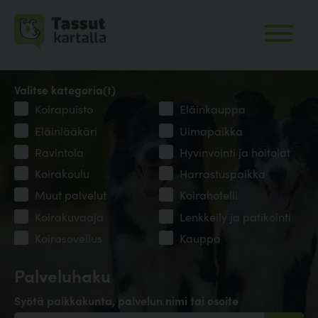
Valitse kategoria(t)
Koirapuisto
Eläinkauppa
Eläinlääkäri
Uimapaikka
Ravintola
Hyvinvointi ja hoitolat
Koirakoulu
Harrastuspaikka
Muut palvelut
Koirahotelli
Koirakuvaaja
Lenkkeily ja patikointi
Koirasovellus
Kauppa
Palveluhaku
Syötä paikkakunta, palvelun nimi tai osoite