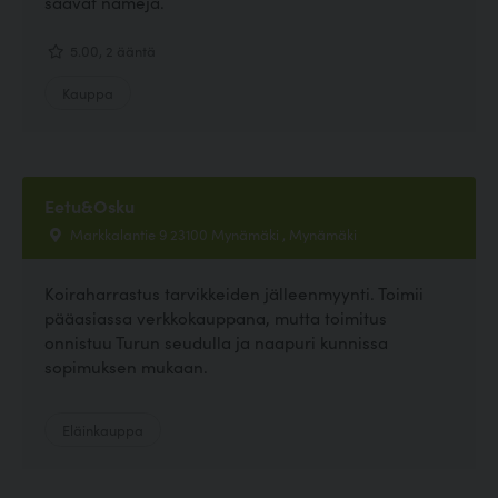
saavat nameja.
5.00, 2 ääntä
Kauppa
Eetu&Osku
Markkalantie 9 23100 Mynämäki , Mynämäki
Koiraharrastus tarvikkeiden jälleenmyynti. Toimii
pääasiassa verkkokauppana, mutta toimitus
onnistuu Turun seudulla ja naapuri kunnissa
sopimuksen mukaan.
Eläinkauppa