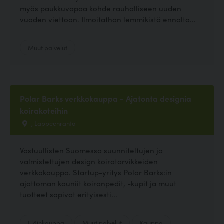
myös paukkuvapaa kohde rauhalliseen uuden
vuoden viettoon. Ilmoitathan lemmikistä ennalta...
Muut palvelut
Polar Barks verkkokauppa - Ajatonta designia
koirakoteihin
, Lappeenranta
Vastuullisten Suomessa suunniteltujen ja
valmistettujen design koiratarvikkeiden
verkkokauppa. Startup-yritys Polar Barks:in
ajattoman kauniit koiranpedit, -kupit ja muut
tuotteet sopivat erityisesti...
Eläinkauppa
Muut palvelut
Kauppa