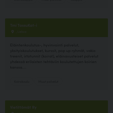
Tmi TassuKat-i
, Lieksa
Eläintenkoulutus-, hyvinvointi palvelut,
yksityiskoulutukset, kurssit, pop up ryhmät, vakio
treenit, irtotunnit (koirat), eläinavusteiset palvelut
yhdessä erilaisten tehtäviin koulutettujen koirien
kanssa....
Koirakoulu
Muut palvelut
Vietittömät Ry