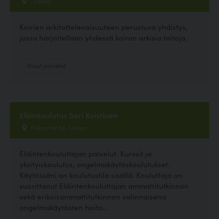
, Lieksa
Koirien arkitottelevaisuuteen perustuva yhdistys,
jossa harjoitellaan yhdessä koiran arkisia taitoja.
Muut palvelut
Eläinkoulutus Sari Koistinen
Pokrontie 5A, Lieksa
Eläintenkouluttajan palvelut. Kurssit ja
yksityiskoulutus, ongelmakäytöskoulutukset.
Käytössäni on koulutustila sisällä. Kouluttaja on
suorittanut Eläintenkouluttajan ammattitutkinnon
sekä erikoisammattitutkinnon valinnaisena
ongelmakäytösten hoito...