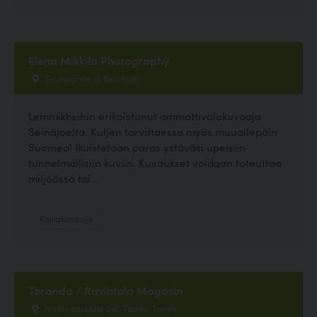
Elena Mikkilä Photography
Seuralantie 11, Seinäjoki
Lemmikkeihin erikoistunut ammattivalokuvaaja
Seinäjoelta. Kuljen tarvittaessa myös muuallepäin
Suomea! Ikuistetaan paras ystäväsi upeisiin
tunnelmallisiin kuviin. Kuvaukset voidaan toteuttaa
miljöössä tai...
Koirakuvaaja
Toranda / Ravintola Magasin
Näätsaarentie 241, Tornio, Tornio