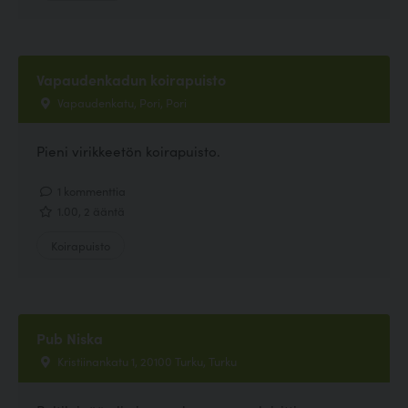
Vapaudenkadun koirapuisto
Vapaudenkatu, Pori, Pori
Pieni virikkeetön koirapuisto.
1 kommenttia
1.00, 2 ääntä
Koirapuisto
Pub Niska
Kristiinankatu 1, 20100 Turku, Turku