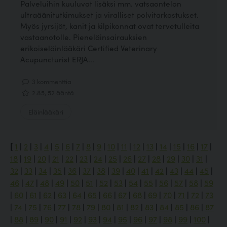
Palveluihin kuuluvat lisäksi mm. vatsaontelon
ultraäänitutkimukset ja viralliset polvitarkastukset.
Myös jyrsijät, kanit ja kilpikonnat ovat tervetulleita
vastaanotolle. Pieneläinsairauksien
erikoiseläinlääkäri Certified Veterinary
Acupuncturist ERJA...
3 kommenttia
2.85, 52 ääntä
Eläinlääkäri
[
1
|
2
|
3
|
4
|
5
|
6
|
7
|
8
|
9
|
10
|
11
|
12
|
13
|
14
|
15
|
16
|
17
|
18
|
19
|
20
|
21
|
22
|
23
|
24
|
25
|
26
|
27
|
28
|
29
|
30
|
31
|
32
|
33
|
34
|
35
|
36
|
37
|
38
|
39
|
40
|
41
|
42
|
43
|
44
|
45
|
46
|
47
|
48
|
49
|
50
|
51
|
52
|
53
|
54
|
55
|
56
|
57
|
58
|
59
|
60
|
61
|
62
|
63
|
64
|
65
|
66
|
67
|
68
|
69
|
70
|
71
|
72
|
73
|
74
|
75
|
76
|
77
|
78
|
79
|
80
|
81
|
82
|
83
|
84
|
85
|
86
|
87
|
88
|
89
|
90
|
91
|
92
|
93
|
94
|
95
|
96
|
97
|
98
|
99
|
100
|