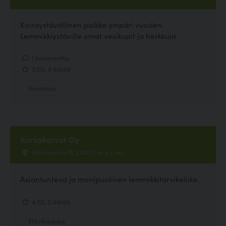
Koiraystävällinen paikka ympäri vuoden.
Lemmikkiystäville omat vesikupit ja herkkuja.
1 kommenttia
3.00, 5 ääntä
Ravintola
Karvakorvat Oy
Härkäpolku 19, 21420 Lieto, Lieto
Asiantunteva ja monipuolinen lemmikkitarvikeliike.
4.50, 2 ääntä
Eläinkauppa