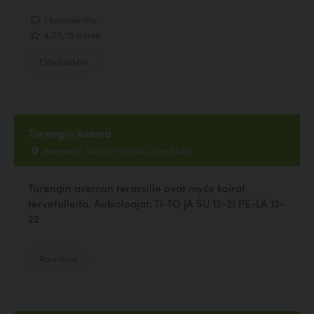
1 kommenttia
4.00, 15 ääntä
Eläinlääkäri
Turengin Asema
Asematie, 14200 TURENKI, Janakkala
Turengin aseman terassille ovat myös koirat
tervetulleita. Aukioloajat: TI-TO JA SU 12-21 PE-LA 12-
22
Ravintola