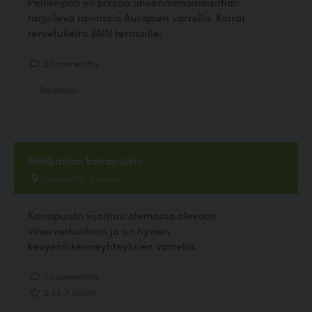
Peltileipää eli pizzaa ahvenanmaalaisittian
tarjoileva ravintola Aurajoen varrella. Koirat
tervetulleita VAIN terassille.
2 kommenttia
Ravintola
Riihikallion koirapuisto
Haukantie, Tuusula
Koirapuisto sijoittuu olemassa olevaan
viherverkostoon ja on hyvien
kevyenliikenneyhteyksien varrella.
5 kommenttia
2.43, 7 ääntä