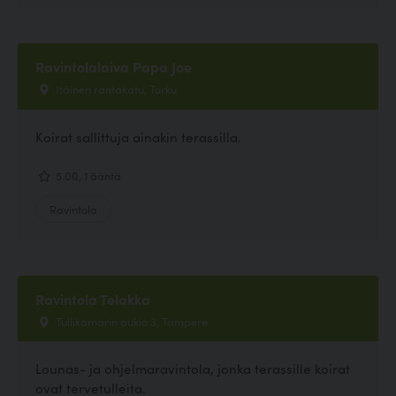
Ravintolalaiva Papa Joe
Itäinen rantakatu, Turku
Koirat sallittuja ainakin terassilla.
5.00, 1 ääntä
Ravintola
Ravintola Telakka
Tullikamarin aukio 3, Tampere
Lounas- ja ohjelmaravintola, jonka terassille koirat
ovat tervetulleita.