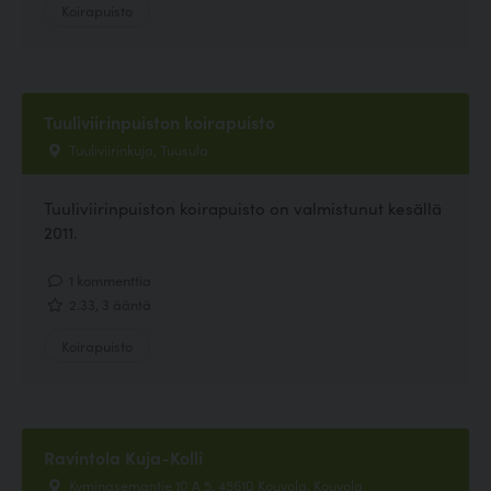
Koirapuisto
Tuuliviirinpuiston koirapuisto
Tuuliviirinkuja, Tuusula
Tuuliviirinpuiston koirapuisto on valmistunut kesällä
2011.
1 kommenttia
2.33, 3 ääntä
Koirapuisto
Ravintola Kuja-Kolli
Kyminasemantie 10 A 5, 45610 Kouvola, Kouvola