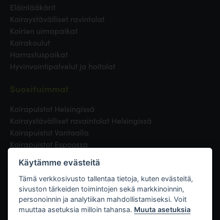
Eläinlääkärit
Koiraystävälliset ravintolat
Koirien uimapaikat
Koirakoulut
Harrastuspaikat
Hyvinvointipalvelut ja hoitolat
Suosituimmat
Koirapuistot Helsingissä
Koiraystävälliset ravaintolat Helsingissä
Koirapuistot Vantaalla
Koirapuistot Espoossa
Koirapuistot Turussa
Käytämme evästeitä
Eläinlääkäri Helsingissä
Koirapuistot Tampereella
Tämä verkkosivusto tallentaa tietoja, kuten evästeitä,
sivuston tärkeiden toimintojen sekä markkinoinnin,
personoinnin ja analytiikan mahdollistamiseksi. Voit
Linkit
muuttaa asetuksia milloin tahansa.
Muuta asetuksia