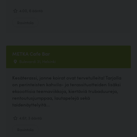
4.00, 6 ääntä
Ravintola
METKA Cafe Bar
Bulevardi 31, Helsinki
Kesäterassi, jonne koirat ovat tervetulleita! Tarjolla
on perinteisten kahvila- ja terassituotteiden lisäksi
eksoottisia teemaviikkoja, kiertäviä trubaduureja,
rentoutusjumppaa, lautapelejä sekä
taidenäyttelyitä...
4.67, 3 ääntä
Ravintola