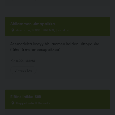
Ahilammen uimapaikka
Asematie, 14200 TURENKI, Janakkala
Asematieltä löytyy Ahilammen koirien uittopaikka
(lähellä matonpesupaikkaa)
5.00, 1 ääntä
Uimapaikka
Eläinklinikka Siili
Kappelikatu 11, Kouvola