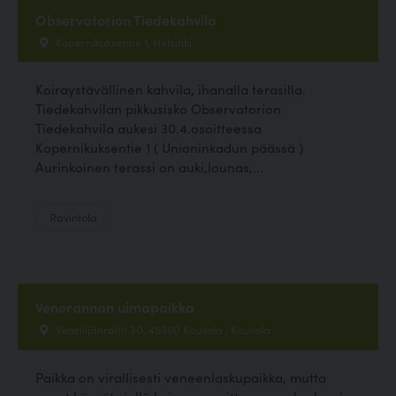
Observatorion Tiedekahvila
Kopernikuksentie 1, Helsinki
Koiraystävällinen kahvila, ihanalla terasilla.
Tiedekahvilan pikkusisko Observatorion
Tiedekahvila aukesi 30.4.osoitteessa
Kopernikuksentie 1 ( Unioninkadun päässä )
Aurinkoinen terassi on auki,lounas,...
Ravintola
Venerannan uimapaikka
Veneilijänraitti 30, 45360 Kouvola , Kouvola
Paikka on virallisesti veneenlaskupaikka, mutta