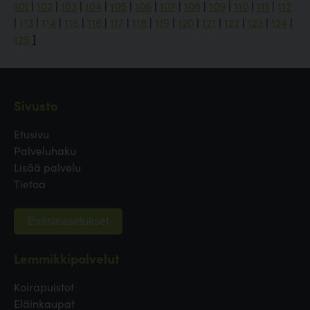
101
|
102
|
103
|
104
|
105
|
106
|
107
|
108
|
109
|
110
|
111
|
112
|
113
|
114
|
115
|
116
|
117
|
118
|
119
|
120
|
121
|
122
|
123
|
124
|
125
]
Sivusto
Etusivu
Palveluhaku
Lisää palvelu
Tietoa
Evästeasetukset
Lemmikkipalvelut
Koirapuistot
Eläinkaupat