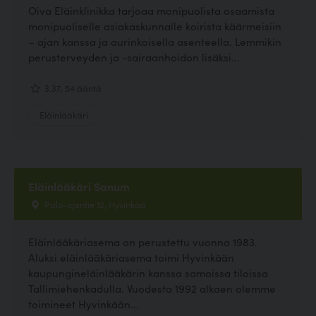
Oiva Eläinklinikka tarjoaa monipuolista osaamista
monipuoliselle asiakaskunnalle koirista käärmeisiin
– ajan kanssa ja aurinkoisella asenteella. Lemmikin
perusterveyden ja -sairaanhoidon lisäksi...
3.37, 54 ääntä
Eläinlääkäri
Eläinlääkäri Sanum
Palo-ojantie 12, Hyvinkää
Eläinlääkäriasema on perustettu vuonna 1983.
Aluksi eläinlääkäriasema toimi Hyvinkään
kaupungineläinlääkärin kanssa samoissa tiloissa
Tallimiehenkadulla. Vuodesta 1992 alkaen olemme
toimineet Hyvinkään...