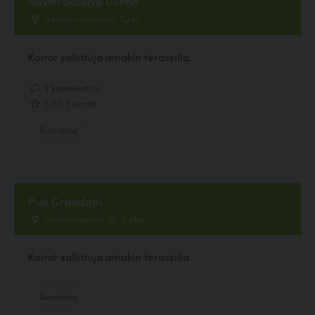
Ravintolalaiva Donna
Itäinen rantakatu, Turku
Koirat sallittuja ainakin terassilla.
2 kommenttia
5.00, 1 ääntä
Ravintola
Pub Grandam
Uudenmaantie 58, Turku
Koirat sallittuja ainakin terassilla.
Ravintola