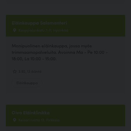
Eläinkauppa Salamanteri
Kauppalankatu 7-11, Hyvinkää
Monipuolinen eläinkauppa, jossa myös
trimmaamopalveluita. Avoinna Ma - Pe 10:00 -
18:00, La 10:00 - 15:00.
3.92, 13 ääntä
Eläinkauppa
Oiva Eläinklinikka
Keisarinviitta 13, Pirkkala