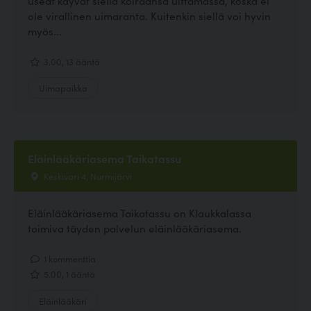
useat käyvät siellä koiraansa uittamassa, koska ei
ole virallinen uimaranta. Kuitenkin siellä voi hyvin
myös...
3.00, 13 ääntä
Uimapaikka
Eläinlääkäriasema Taikatassu
Keskivari 4, Nurmijärvi
Eläinlääkäriasema Taikatassu on Klaukkalassa
toimiva täyden palvelun eläinlääkäriasema.
1 kommenttia
5.00, 1 ääntä
Eläinlääkäri