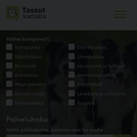
Valitse kategoria(t)
Koirapuisto
Eläinkauppa
Eläinlääkäri
Uimapaikka
Ravintola
Hyvinvointi ja hoitolat
Koirakoulu
Harrastuspaikka
Muut palvelut
Koirahotelli
Koirakuvaaja
Lenkkeily ja patikointi
Koirasovellus
Kauppa
Palveluhaku
Syötä paikkakunta, palvelun nimi tai osoite