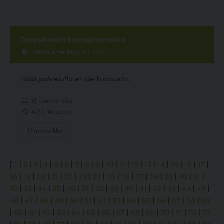
Toppelundin koirauimaranta
Hietaniemenkuja 5, Espoo
Tällä palvelulla ei ole kuvausta.
13 kommenttia
4.00, 14 ääntä
Uimapaikka
[
1
|
2
|
3
|
4
|
5
|
6
|
7
|
8
|
9
|
10
|
11
|
12
|
13
|
14
|
15
|
16
|
17
|
18
|
19
|
20
|
21
|
22
|
23
|
24
|
25
|
26
|
27
|
28
|
29
|
30
|
31
|
32
|
33
|
34
|
35
|
36
|
37
|
38
|
39
|
40
|
41
|
42
|
43
|
44
|
45
|
46
|
47
|
48
|
49
|
50
|
51
|
52
|
53
|
54
|
55
|
56
|
57
|
58
|
59
|
60
|
61
|
62
|
63
|
64
|
65
|
66
|
67
|
68
|
69
|
70
|
71
|
72
|
73