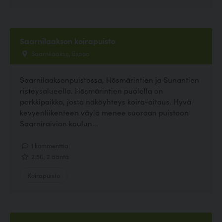
Saarnilaakson koirapuisto
Saarnilaakso, Espoo
Saarnilaaksonpuistossa, Hösmärintien ja Sunantien
risteysalueella. Hösmärintien puolella on
parkkipaikka, josta näköyhteys koira-aitaus. Hyvä
kevyenliikenteen väylä menee suoraan puistoon
Saarniraivion koulun...
1 kommenttia
2.50, 2 ääntä
Koirapuisto