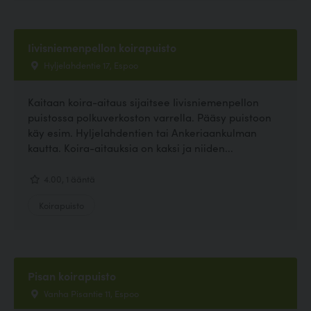
Iivisniemenpellon koirapuisto
Hyljelahdentie 17, Espoo
Kaitaan koira-aitaus sijaitsee Iivisniemenpellon
puistossa polkuverkoston varrella. Pääsy puistoon
käy esim. Hyljelahdentien tai Ankeriaankulman
kautta. Koira-aitauksia on kaksi ja niiden...
4.00, 1 ääntä
Koirapuisto
Pisan koirapuisto
Vanha Pisantie 11, Espoo