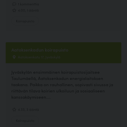
1 kommenttia
4.00, 1 ääntä
Koirapuisto
Aatoksenkadun koirapuisto
Aatoksenkatu 17, Jyväskylä
Jyväskylän ensimmäinen koirapuistosijaitsee
Taulumäellä, Aatoksenkadun energialaitoksen
taakana. Paikka on rauhallinen, sopivasti sivussa ja
riittävän tilava koirien ulkoiluun ja sosiaaliseen
kanssakäymiseen....
4.33, 3 ääntä
Koirapuisto