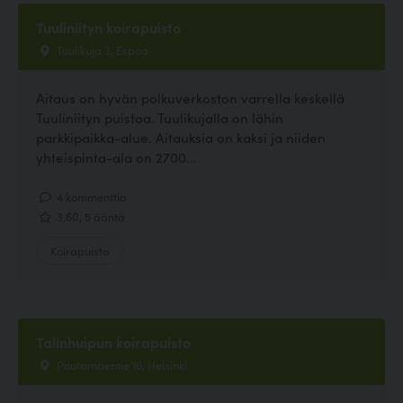
Tuuliniityn koirapuisto
Tuulikuja 3, Espoo
Aitaus on hyvän polkuverkoston varrella keskellä
Tuuliniityn puistoa. Tuulikujalla on lähin
parkkipaikka-alue. Aitauksia on kaksi ja niiden
yhteispinta-ala on 2700...
4 kommenttia
3.60, 5 ääntä
Koirapuisto
Talinhuipun koirapuisto
Poutamäentie 16, Helsinki