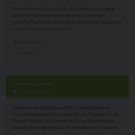
Pisan koira-aitaus sijaitsee Pisanmäen puistossa
keskellä Latokasken peltoaluetta. Lähimmille
kaduille Pisantielle ja Nöykkiönkadulle on etäisyyttä
n. 500 m. Koira-aitauksia on...
4.17, 12 ääntä
Koirapuisto
Olarin koirapuisto
Ylismäentie 2, Espoo
Ylismäentien pohjoispuolella. Alueelle pääsee
Olarinhaanpäänpolkua, joka lähtee Ylismäentieltä.
Alueen lähellä on lemmikkieläinten hautausmaa.
Autolla ei pääse viereen, autopaikkoja on reilusti...