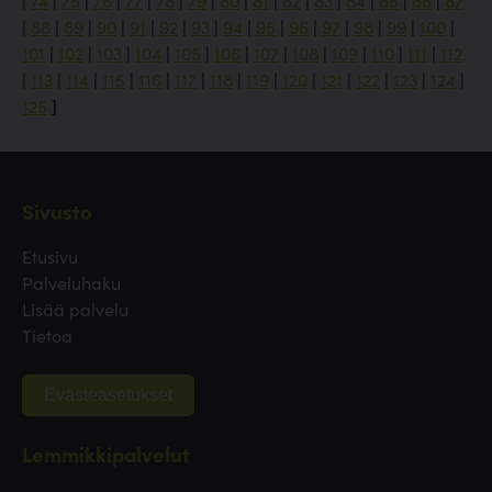
|
74
|
75
|
76
|
77
|
78
|
79
|
80
|
81
|
82
|
83
|
84
|
85
|
86
|
87
|
88
|
89
|
90
|
91
|
92
|
93
|
94
|
95
|
96
|
97
|
98
|
99
|
100
|
101
|
102
|
103
|
104
|
105
|
106
|
107
|
108
|
109
|
110
|
111
|
112
|
113
|
114
|
115
|
116
|
117
|
118
|
119
|
120
|
121
|
122
|
123
|
124
|
125
]
Sivusto
Etusivu
Palveluhaku
Lisää palvelu
Tietoa
Evästeasetukset
Lemmikkipalvelut