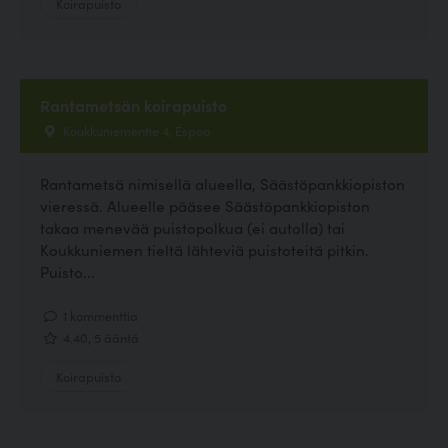
Koirapuisto
Rantametsän koirapuisto
Koukkuniementie 4, Espoo
Rantametsä nimisellä alueella, Säästöpankkiopiston
vieressä. Alueelle pääsee Säästöpankkiopiston
takaa menevää puistopolkua (ei autolla) tai
Koukkuniemen tieltä lähteviä puistoteitä pitkin.
Puisto...
1 kommenttia
4.40, 5 ääntä
Koirapuisto