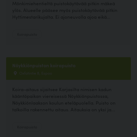
Mönkimiehentieltä puistokäytävää pitkin mäkeä
ylös. Alueelle pääsee myös puistokäytävää pitkin
Hyttimestarikujalta. Ei ajoneuvolla ajoa eikä...
Koirapuisto
Nöykkiönpuiston koirapuisto
Oxfotintie 8, Espoo
Koira-aitaus sijaitsee Karjasilta nimisen kadun
kääntöpaikan viereisessä Nöykkiönpuistossa,
Nöykkiönlaakson koulun eteläpuolella. Puisto on
talkoilla rakennettu aitaus. Aitauksia on yksi ja...
Koirapuisto