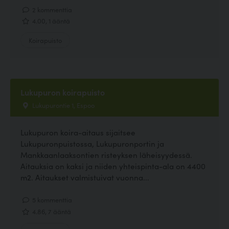
2 kommenttia
4.00, 1 ääntä
Koirapuisto
Lukupuron koirapuisto
Lukupurontie 1, Espoo
Lukupuron koira-aitaus sijaitsee
Lukupuronpuistossa, Lukupuronportin ja
Mankkaanlaaksontien risteyksen läheisyydessä.
Aitauksia on kaksi ja niiden yhteispinta-ala on 4400
m2. Aitaukset valmistuivat vuonna...
5 kommenttia
4.86, 7 ääntä