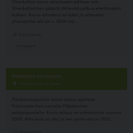
Viherkallion koira-aitaukseen pääsee mm.
Viherkalliontien päästä lähtevää polkua eteläänpäin
kulkien. Koira-aitauksia on kaksi ja aitausten
yhteispinta-ala on n. 5000 m2....
3.44, 9 ääntä
Koirapuisto
Palokaivon koirapuisto
Palokaivonkuja 8, Espoo
Palokaivonpuiston koira-aitaus sijaitsee
Friisinmäentien varrella Pikkalantien
pohjoispuolella. Koira-aitaus on valmistunut vuonna
2008. Aitauksia on yksi ja sen pinta-ala on 1500...
1 kommenttia