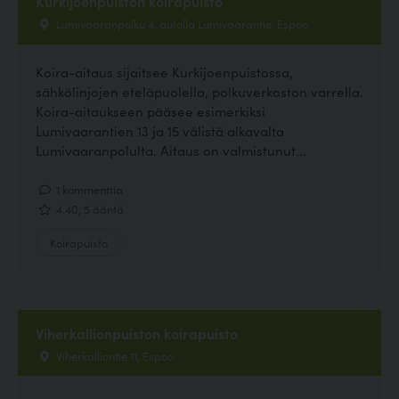
Kurkijoenpuiston koirapuisto
Lumivaaranpolku 4, autolla Lumivaarantie, Espoo
Koira-aitaus sijaitsee Kurkijoenpuistossa,
sähkölinjojen eteläpuolella, polkuverkoston varrella.
Koira-aitaukseen pääsee esimerkiksi
Lumivaarantien 13 ja 15 välistä alkavalta
Lumivaaranpolulta. Aitaus on valmistunut...
1 kommenttia
4.40, 5 ääntä
Koirapuisto
Viherkallionpuiston koirapuisto
Viherkalliontie 11, Espoo