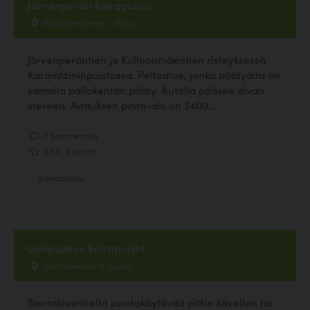
Järvenperän koirapuisto
Kulloonmäentie 2, Espoo
Järvenperäntien ja Kulloonmäentien risteyksessä
Karamtzininpuistossa. Peltoalue, jonka päätyaita on
samalla pallokentän pääty. Autolla pääsee aivan
viereen. Aitauksen pinta-ala on 3400...
7 kommenttia
2.50, 2 ääntä
Koirapuisto
Lasipuiston koirapuisto
Sierrakiventie 5, Espoo
Sierrakiventieltä puistokäytävää pitkin kävellen tai