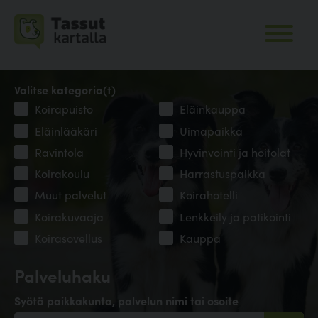
Valitse kategoria(t)
Koirapuisto
Eläinkauppa
Eläinlääkäri
Uimapaikka
Ravintola
Hyvinvointi ja hoitolat
Koirakoulu
Harrastuspaikka
Muut palvelut
Koirahotelli
Koirakuvaaja
Lenkkeily ja patikointi
Koirasovellus
Kauppa
Palveluhaku
Syötä paikkakunta, palvelun nimi tai osoite