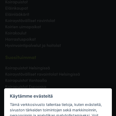
Koirapuistot
Eläinkaupat
Eläinlääkärit
Koiraystävälliset ravintolat
Koirien uimapaikat
Koirakoulut
Harrastuspaikat
Hyvinvointipalvelut ja hoitolat
Suosituimmat
Koirapuistot Helsingissä
Koiraystävälliset ravaintolat Helsingissä
Koirapuistot Vantaalla
Koirapuistot Espoossa
Koirapuistot Turussa
Käytämme evästeitä
Eläinlääkäri Helsingissä
Koirapuistot Tampereella
Tämä verkkosivusto tallentaa tietoja, kuten evästeitä,
sivuston tärkeiden toimintojen sekä markkinoinnin,
personoinnin ja analytiikan mahdollistamiseksi. Voit