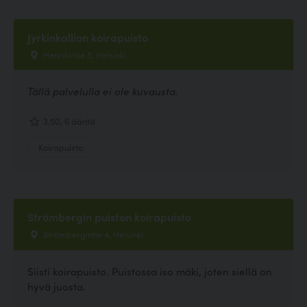
Jyrkinkallion koirapuisto
Henrikintie 5, Helsinki
Tällä palvelulla ei ole kuvausta.
3.50, 6 ääntä
Koirapuisto
Strömbergin puiston koirapuisto
Strömbergintie 4, Helsinki
Siisti koirapuisto. Puistossa iso mäki, joten siellä on
hyvä juosta.