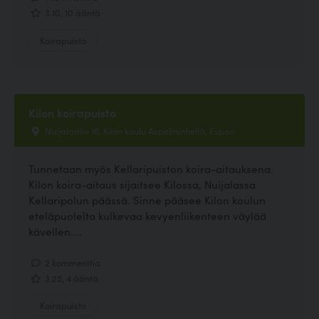
3.10, 10 ääntä
Koirapuisto
Kilon koirapuisto
Nuijalantie 16, Kilon koulu Aspelinintiellä, Espoo
Tunnetaan myös Kellaripuiston koira-aitauksena.
Kilon koira-aitaus sijaitsee Kilossa, Nuijalassa
Kellaripolun päässä. Sinne pääsee Kilon koulun
eteläpuolelta kulkevaa kevyenliikenteen väylää
kävellen....
2 kommenttia
3.25, 4 ääntä
Koirapuisto