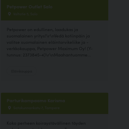
Petpower Outlet Salo
Valtatie 5, Salo
Petpower on edullinen, laadukas ja
suomalainen yritys!\r\nVedä kotiinpäin ja
valitse suomalainen eläintarvikeliike ja -
verkkokauppa, Petpower Maximum Oy! (Y-
tunnus: 2373845-4)\r\nMaahantuomme...
Eläinkauppa
Parturikampaamo Karisma
Satakunnankatu 7, Tampere
Koko perheen koiraystävällinen täyden