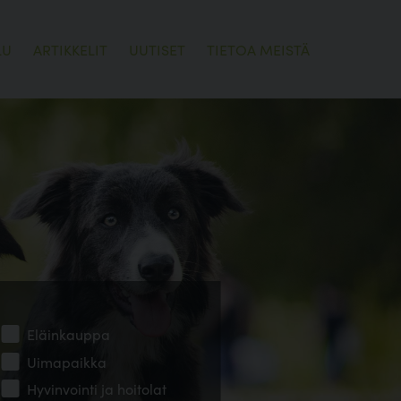
LU
ARTIKKELIT
UUTISET
TIETOA MEISTÄ
Eläinkauppa
Uimapaikka
Hyvinvointi ja hoitolat