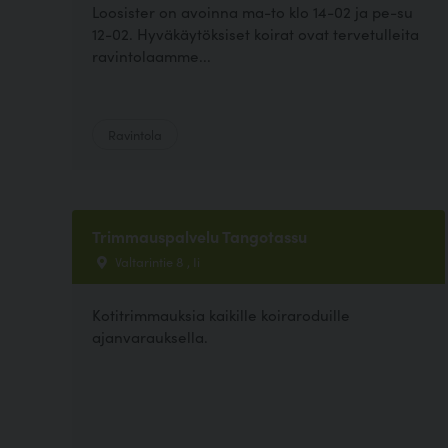
Loosister on avoinna ma-to klo 14-02 ja pe-su
12-02. Hyväkäytöksiset koirat ovat tervetulleita
ravintolaamme...
Ravintola
Trimmauspalvelu Tangotassu
Valtarintie 8 , Ii
Kotitrimmauksia kaikille koiraroduille
ajanvarauksella.