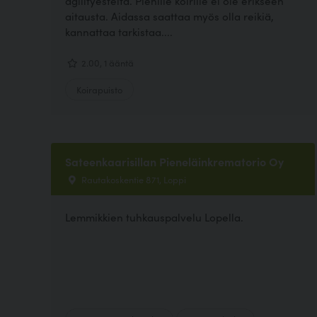
agilityesteitä. Pienille koirille ei ole erikseen
aitausta. Aidassa saattaa myös olla reikiä,
kannattaa tarkistaa....
2.00, 1 ääntä
Koirapuisto
Sateenkaarisillan Pieneläinkrematorio Oy
Rautakoskentie 871, Loppi
Lemmikkien tuhkauspalvelu Lopella.