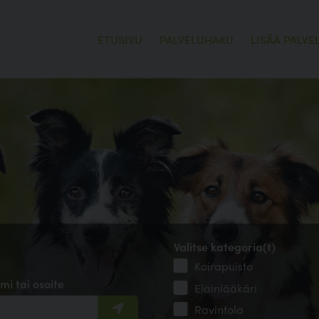
ETUSIVU
PALVELUHAKU
LISÄÄ PALVE
Valitse kategoria(t)
Koirapuisto
mi tai osoite
Eläinlääkäri
Ravintola