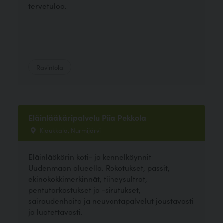
tervetuloa.
Ravintola
Eläinlääkäripalvelu Piia Pekkola
Klaukkala, Nurmijärvi
Eläinlääkärin koti- ja kennelkäynnit
Uudenmaan alueella. Rokotukset, passit,
ekinokokkimerkinnät, tiineysultrat,
pentutarkastukset ja -sirutukset,
sairaudenhoito ja neuvontapalvelut joustavasti
ja luotettavasti.