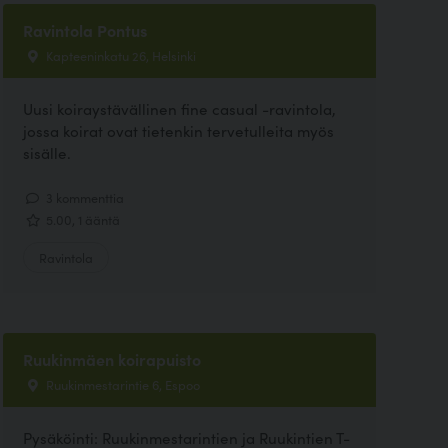
Ravintola Pontus
Kapteeninkatu 26, Helsinki
Uusi koiraystävällinen fine casual -ravintola,
jossa koirat ovat tietenkin tervetulleita myös
sisälle.
3 kommenttia
5.00, 1 ääntä
Ravintola
Ruukinmäen koirapuisto
Ruukinmestarintie 6, Espoo
Pysäköinti: Ruukinmestarintien ja Ruukintien T-