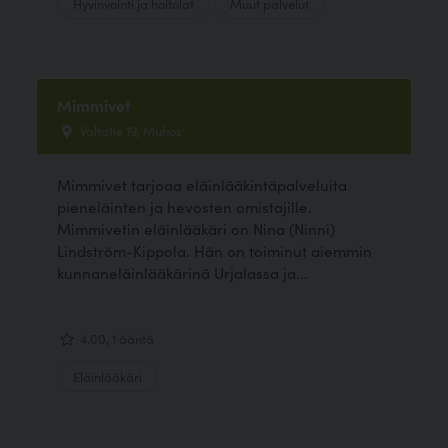
Hyvinvointi ja hoitolat
Muut palvelut
Mimmivet
Valtatie 19, Muhos
Mimmivet tarjoaa eläinlääkintäpalveluita
pieneläinten ja hevosten omistajille.
Mimmivetin eläinlääkäri on Nina (Ninni)
Lindström-Kippola. Hän on toiminut aiemmin
kunnaneläinlääkärinä Urjalassa ja...
4.00, 1 ääntä
Eläinlääkäri