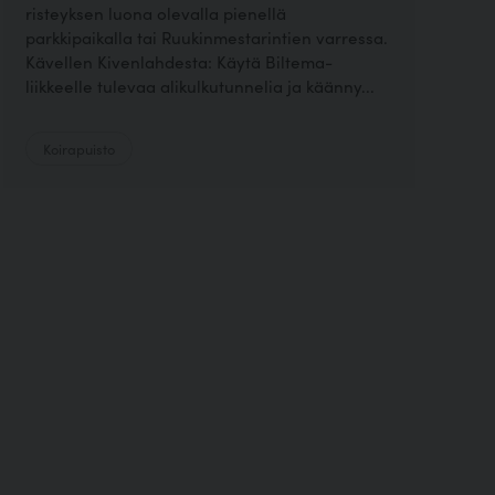
risteyksen luona olevalla pienellä
parkkipaikalla tai Ruukinmestarintien varressa.
Kävellen Kivenlahdesta: Käytä Biltema-
liikkeelle tulevaa alikulkutunnelia ja käänny...
Koirapuisto