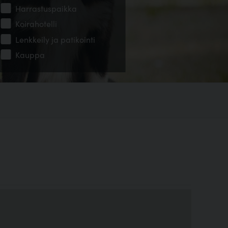
Harrastuspaikka
Koirahotelli
Lenkkeily ja patikointi
Kauppa