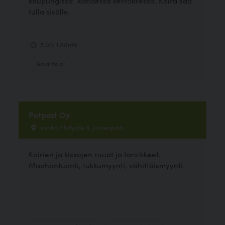
kaupungissa" kahdessa kerroksessa. Koira saa
tulla sisälle.
5.00, 1 ääntä
Ravintola
Petpost Oy
Vanha Yhdystie 6, Järvenpää
Koirien ja kissojen ruuat ja tarvikkeet.
Maahantuonti, tukkumyynti, vähittäismyynti