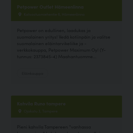
Petpower Outlet Hämeenlinna
Katsastusmiehentie 6, Hämeenlinna
Petpower on edullinen, laadukas ja
suomalainen yritys! Vedä kotiinpäin ja valitse
suomalainen eläintarvikeliike ja -
verkkokauppa, Petpower Maximum Oy! (Y-
tunnus: 2373845-4) Maahantuomme...
Eläinkauppa
Kahvila Runo tampere
Ojakatu 3, Tampere
Pieni kahvila Tampereen "vanhassa