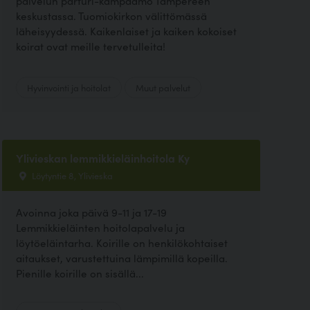
palvelun parturi-kampaamo Tampereen
keskustassa. Tuomiokirkon välittömässä
läheisyydessä. Kaikenlaiset ja kaiken kokoiset
koirat ovat meille tervetulleita!
Hyvinvointi ja hoitolat
Muut palvelut
Ylivieskan lemmikkieläinhoitola Ky
Löytyntie 8, Ylivieska
Avoinna joka päivä 9-11 ja 17-19
Lemmikkieläinten hoitolapalvelu ja
löytöeläintarha. Koirille on henkilökohtaiset
aitaukset, varustettuina lämpimillä kopeilla.
Pienille koirille on sisällä...