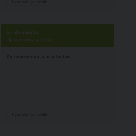
Hyvinvointi ja hoitolat
ET eläinhuolto
Kustaankuja 4, Ylöjärvi
Koirahierontaa ja laserhoitoa
Hyvinvointi ja hoitolat