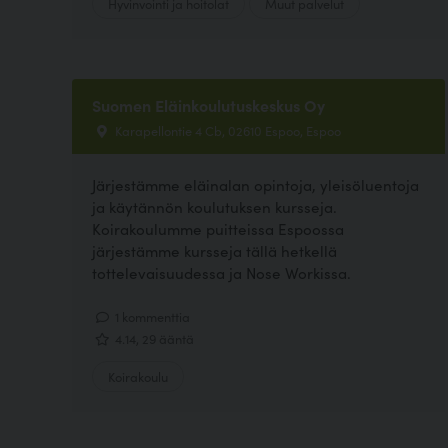
Hyvinvointi ja hoitolat
Muut palvelut
Suomen Eläinkoulutuskeskus Oy
Karapellontie 4 Cb, 02610 Espoo, Espoo
Järjestämme eläinalan opintoja, yleisöluentoja
ja käytännön koulutuksen kursseja.
Koirakoulumme puitteissa Espoossa
järjestämme kursseja tällä hetkellä
tottelevaisuudessa ja Nose Workissa.
1 kommenttia
4.14, 29 ääntä
Koirakoulu