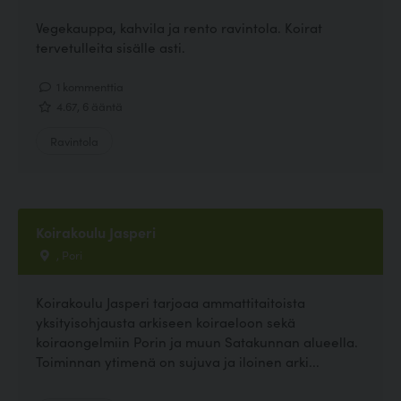
Vegekauppa, kahvila ja rento ravintola. Koirat
tervetulleita sisälle asti.
1 kommenttia
4.67, 6 ääntä
Ravintola
Koirakoulu Jasperi
, Pori
Koirakoulu Jasperi tarjoaa ammattitaitoista
yksityisohjausta arkiseen koiraeloon sekä
koiraongelmiin Porin ja muun Satakunnan alueella.
Toiminnan ytimenä on sujuva ja iloinen arki...