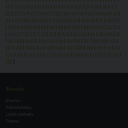
18
|
19
|
20
|
21
|
22
|
23
|
24
|
25
|
26
|
27
|
28
|
29
|
30
|
31
|
32
|
33
|
34
|
35
|
36
|
37
|
38
|
39
|
40
|
41
|
42
|
43
|
44
|
45
|
46
|
47
|
48
|
49
|
50
|
51
|
52
|
53
|
54
|
55
|
56
|
57
|
58
|
59
|
60
|
61
|
62
|
63
|
64
|
65
|
66
|
67
|
68
|
69
|
70
|
71
|
72
|
73
|
74
|
75
|
76
|
77
|
78
|
79
|
80
|
81
|
82
|
83
|
84
|
85
|
86
|
87
|
88
|
89
|
90
|
91
|
92
|
93
|
94
|
95
|
96
|
97
|
98
|
99
|
100
|
101
|
102
|
103
|
104
|
105
|
106
|
107
|
108
|
109
|
110
|
111
|
112
|
113
|
114
|
115
|
116
|
117
|
118
|
119
|
120
|
121
|
122
|
123
|
124
|
125
]
Sivusto
Etusivu
Palveluhaku
Lisää palvelu
Tietoa