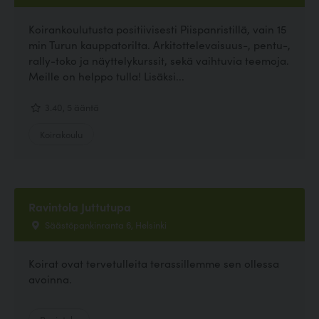
Koirankoulutusta positiivisesti Piispanristillä, vain 15
min Turun kauppatorilta. Arkitottelevaisuus-, pentu-,
rally-toko ja näyttelykurssit, sekä vaihtuvia teemoja.
Meille on helppo tulla! Lisäksi...
3.40, 5 ääntä
Koirakoulu
Ravintola Juttutupa
Säästöpankinranta 6, Helsinki
Koirat ovat tervetulleita terassillemme sen ollessa
avoinna.
Ravintola