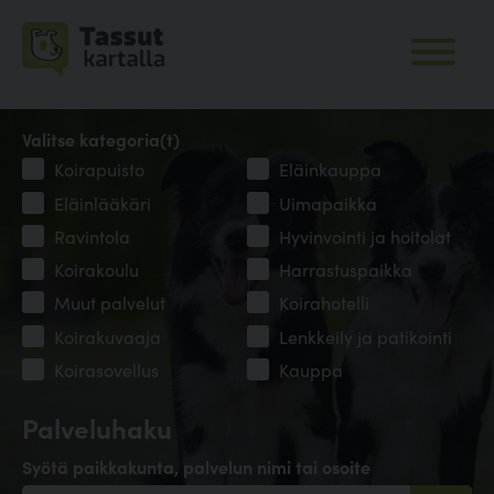
Valitse kategoria(t)
Koirapuisto
Eläinkauppa
Eläinlääkäri
Uimapaikka
Ravintola
Hyvinvointi ja hoitolat
Koirakoulu
Harrastuspaikka
Muut palvelut
Koirahotelli
Koirakuvaaja
Lenkkeily ja patikointi
Koirasovellus
Kauppa
Palveluhaku
Syötä paikkakunta, palvelun nimi tai osoite