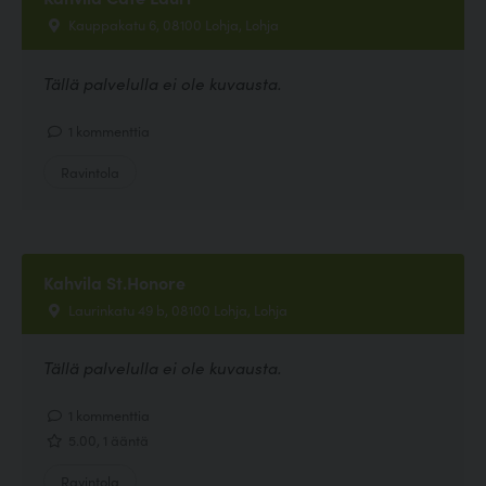
Kauppakatu 6, 08100 Lohja, Lohja
Tällä palvelulla ei ole kuvausta.
1 kommenttia
Ravintola
Kahvila St.Honore
Laurinkatu 49 b, 08100 Lohja, Lohja
Tällä palvelulla ei ole kuvausta.
1 kommenttia
5.00, 1 ääntä
Ravintola