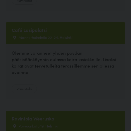
Café Lasipalatsi
Mannerheimintie 22-24, Helsinki
Olemme varanneet yhden pöydän
pääsisäänkäynnin aulassa koira-asiakkaille. Lisäksi
koirat ovat tervetulleita terassillemme sen ollessa
avoinna.
Ravintola
Ravintola Weeruska
Porvoonkatu 19, Helsinki