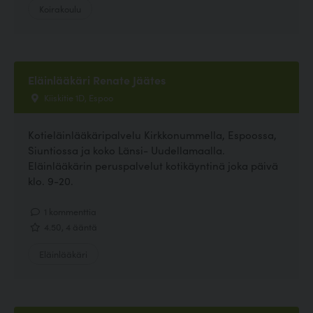
Koirakoulu
Eläinlääkäri Renate Jäätes
Kiiskitie 1D, Espoo
Kotieläinlääkäripalvelu Kirkkonummella, Espoossa,
Siuntiossa ja koko Länsi- Uudellamaalla.
Eläinlääkärin peruspalvelut kotikäyntinä joka päivä
klo. 9-20.
1 kommenttia
4.50, 4 ääntä
Eläinlääkäri