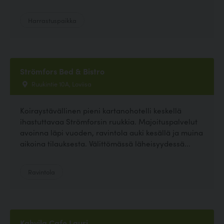
Harrastuspaikka
Strömfors Bed & Bistro
Ruukintie 10A, Loviisa
Koiraystävällinen pieni kartanohotelli keskellä
ihastuttavaa Strömforsin ruukkia. Majoituspalvelut
avoinna läpi vuoden, ravintola auki kesällä ja muina
aikoina tilauksesta. Välittömässä läheisyydessä...
Ravintola
Kahvila Cafe Lauri