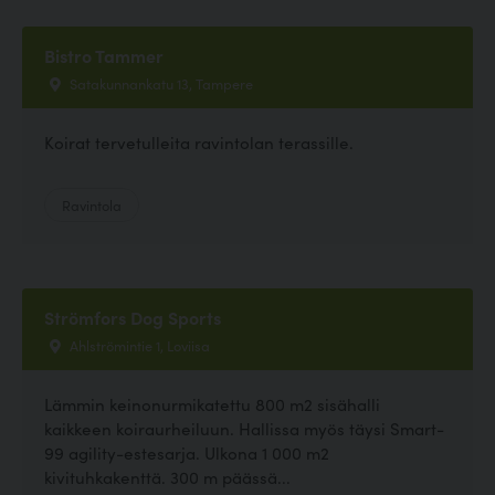
Bistro Tammer
Satakunnankatu 13, Tampere
Koirat tervetulleita ravintolan terassille.
Ravintola
Strömfors Dog Sports
Ahlströmintie 1, Loviisa
Lämmin keinonurmikatettu 800 m2 sisähalli
kaikkeen koiraurheiluun. Hallissa myös täysi Smart-
99 agility-estesarja. Ulkona 1 000 m2
kivituhkakenttä. 300 m päässä...