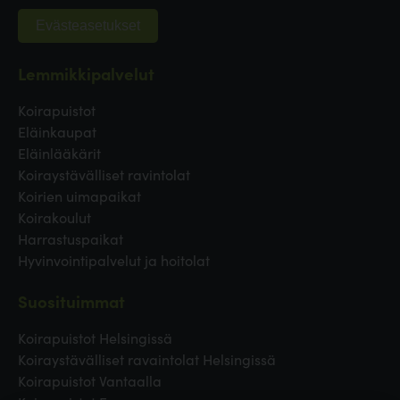
Evästeasetukset
Lemmikkipalvelut
Koirapuistot
Eläinkaupat
Eläinlääkärit
Koiraystävälliset ravintolat
Koirien uimapaikat
Koirakoulut
Harrastuspaikat
Hyvinvointipalvelut ja hoitolat
Suosituimmat
Koirapuistot Helsingissä
Koiraystävälliset ravaintolat Helsingissä
Koirapuistot Vantaalla