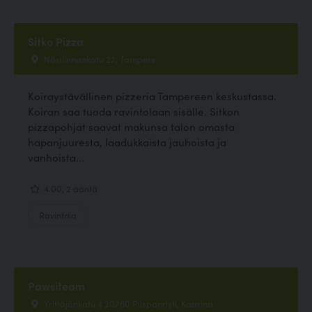
Sitko Pizza
Näsilinnankatu 22, Tampere
Koiraystävällinen pizzeria Tampereen keskustassa.
Koiran saa tuoda ravintolaan sisälle. Sitkon
pizzapohjat saavat makunsa talon omasta
hapanjuuresta, laadukkaista jauhoista ja
vanhoista...
4.00, 2 ääntä
Ravintola
Pawsiteam
Yrittäjänkatu 4 20760 Piispanristi, Kaarina