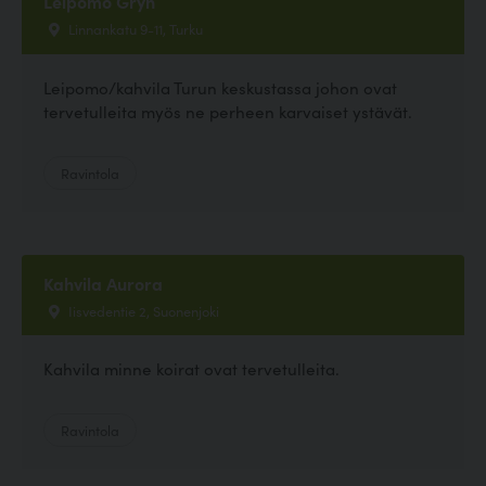
Leipomo Gryn
Linnankatu 9-11, Turku
Leipomo/kahvila Turun keskustassa johon ovat
tervetulleita myös ne perheen karvaiset ystävät.
Ravintola
Kahvila Aurora
Iisvedentie 2, Suonenjoki
Kahvila minne koirat ovat tervetulleita.
Ravintola