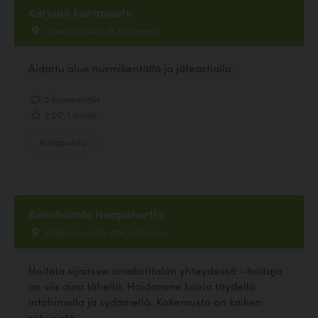
Karjaan koirapuisto
Usvaniitynkuja 16, Raasepori
Aidattu alue nurmikentällä ja jäteastialla.
2 kommenttia
2.00, 1 ääntä
Koirapuisto
Koirahoitola Haapahurtta
Pohjanmaantie 418 , Jokioinen
Hoitola sijaitsee omakotitalon yhteydessä - hoitaja
on siis aina lähellä. Hoidamme koiria täydellä
intohimolla ja sydämellä. Kokemusta on kaiken
rotuisista,...