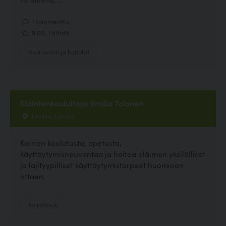
1 kommenttia
5.00, 1 ääntä
Hyvinvointi ja hoitolat
Eläintenkouluttaja Emilia Tolonen
Loviisa, Loviisa
Koirien koulutusta, opetusta,
käyttäytymisneuvontaa ja hoitoa eläimen yksilölliset
ja lajityypilliset käyttäytymistarpeet huomioon
ottaen.
Koirakoulu