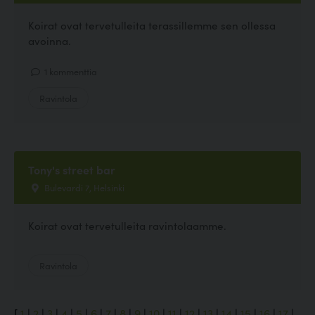
Koirat ovat tervetulleita terassillemme sen ollessa
avoinna.
1 kommenttia
Ravintola
Tony's street bar
Bulevardi 7, Helsinki
Koirat ovat tervetulleita ravintolaamme.
Ravintola
[
1
|
2
|
3
|
4
|
5
|
6
|
7
|
8
|
9
|
10
|
11
|
12
|
13
|
14
|
15
|
16
|
17
|